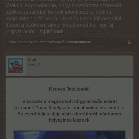
játékkal kapcsolatban, vagy beszélgetni szeretnél
játékostársaiddal, be kell jelentkezz a játékba,
majd onnan a fórumba. Ha még nincs felhasználói
fiókod a játékban, akkor készítened kell egy új
regisztrációt.
„A játékhoz“
Téma állapota:
Nem lehet további válaszokat küldeni.
Kiwi
Törekvő
Kedves Játékosok!
Visszatér a megszokott tárgykeresős event!
Az ismert "napi 3 helyszín" mechanika lesz most is.
Az event teljes ideje alatt a korábbról már ismert
helyszínek lesznek.