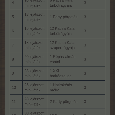
10 lejátszott
8 Kacsa Kata
4
3
mini-játék
turbótrágyája
13 lejátszott
5
1 Party pörgetés
3
mini-játék
15 lejátszott
12 Kacsa Kata
6
3
mini-játék
turbótrágyája
18 lejátszott
12 Kacsa Kata
7
3
mini-játék
szupertrágyája
20 lejátszott
1 Répás-almás
8
3
mini-játék
csatni
23 lejátszott
1 XXL
9
3
mini-játék
barkácscucc
25 lejátszott
1 Hátirakétás
10
3
mini-játék
móka
28 lejátszott
11
2 Party pörgetés
3
mini-játék
30 lejátszott