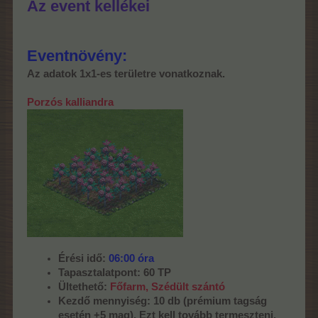
Az event kellékei
Eventnövény:
Az adatok 1x1-es területre vonatkoznak.
Porzós kalliandra
Érési idő:
06:00 óra
Tapasztalatpont: 60 TP
Ültethető:
Főfarm, Szédült szántó
Kezdő mennyiség: 10 db (prémium tagság
esetén +5 mag). Ezt kell tovább termeszteni.