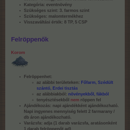
Kategória: eventnövény
Szükséges szint: 3. farmos szint
Szükséges: malomtermékhez
Visszaváltási érték: 8 TP, 5 CSP
Felröp
penők
Korom
Felröppenhet:
az alábbi területeken:
Főfarm, Szédült
szántó, Erdei tisztás
az alábbiakból:
növényekből, fákból
tenyésztésekből
nem
röppen fel
Ajándékozás: napi ajándékként ajándékozható.
Napi ingyenes mennyiség felett 2 farmarany /
db áron ajándékozható.
Varázsfa:
adja (1 darab varázsfa, aratásonként
1 darab
felröp
penőt ad)