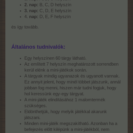
2. nap:
B, C, D helyszín
3. nap:
C, D, E helyszín
4.
nap:
D, E, F helyszín
és így tovább.
Általános tudnivalók:
Egy helyszínen 60 tárgy látható.
Az említett 7 helyszín meghatározott sorrendben
kerül elénk a mini-játékok során.
A tárgyak mindig ugyanazok és ugyanott vannak.
Ez annyit jelent, hogy minél többet játszunk, annál
jobban fog menni, hiszen már tudni fogjuk, hogy
hol keressünk egy-egy tárgyat.
A mini-játék elindításához 1 malomtermék
szükséges.
Eldönthetjük, hogy melyik játékkal akarunk
játszani.
Minden mini-játék megszakítható. Azonban ha a
befejezés előtt kilépünk a mini-játékból, nem