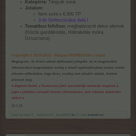
Kategória:
Tárgyak sorai
Jutalom:
farm szint x 6.500 TP
3 db Sörfesztiválos láda I
Tematikus felhősor,
meghatározott dekor elemek
(Közös gazdálkodás, Hátirakétás móka,
Dzsúzrama)
Copyright © 2010-2023 - Magyar FARMERAMA csapat
Megjegyzés: Az itt leírt adatok tájékoztató jellegűek. Az itt megjelenített
információkat megpróbáljuk mindig a lehető legaktuálisabban tartani, ennek
ellenére előfordulhat, hogy téves, esetleg nem aktuális adatok, értékek
jelennek meg.
A Bigpoint GmbH, a Farmerama játék üzemeltetője fenntartja magának a
jogot a játékban szereplő elemek változtatására, akár előzetes bejelentés
nélkül is.
22.3.23
CsakJucinak12
,
-vadocka70-
,
anya5062
és
17 más
kedveli ezt.