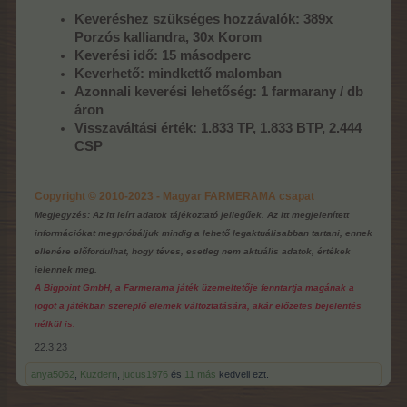
Keveréshez szükséges hozzávalók: 389x
Porzós kalliandra, 30x Korom
Keverési idő: 15 másodperc
Keverhető: mindkettő malomban
Azonnali keverési lehetőség: 1 farmarany / db
áron
Visszaváltási érték:
1.833 TP, 1.833 BTP, 2.444
CSP
Copyright © 2010-2023 - Magyar FARMERAMA csapat
Megjegyzés: Az itt leírt adatok tájékoztató jellegűek. Az itt megjelenített
információkat megpróbáljuk mindig a lehető legaktuálisabban tartani, ennek
ellenére előfordulhat, hogy téves, esetleg nem aktuális adatok, értékek
jelennek meg.
A Bigpoint GmbH, a Farmerama játék üzemeltetője fenntartja magának a
jogot a játékban szereplő elemek változtatására, akár előzetes bejelentés
nélkül is.
22.3.23
anya5062
,
Kuzdern
,
jucus1976
és
11 más
kedveli ezt.