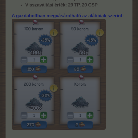
Visszaváltási érték: 29 TP, 20 CSP
A gazdaboltban megvásárolható az alábbiak szerint: