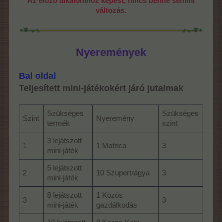
Az előző alkalomhoz képest, nincs benne semmi
változás.
Nyeremények
Bal oldal
Teljesített mini-játékokért járó jutalmak
Szükséges
Szükséges
Szint
Nyeremény
termék
szint
3 lejátszott
1
1 Matrica
3
mini-játék
5 lejátszott
2
10 Szupertrágya
3
mini-játék
8 lejátszott
1 Közös
3
3
mini-játék
gazdálkodás