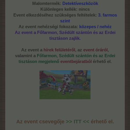
Malomtermék:
Detektíveszközök
Különleges kellék: nincs
Event elkezdéséhez szükséges feltételek:
3. farmos
szint
Az event nehézségi fokozata:
közepes / nehéz
Az event a Főfarmon, Szédült szántón és az Erdei
tisztáson zajlik.
Az event a
hírek felületéről
, az
event óráról
,
valamint a
Főfarmon, Szédült szántón és az Erdei
tisztáson megjelenő
eventbejáratból
érhető el.
Az event csevegője
>> ITT <<
érhető el.