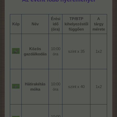
Érési
TP/BTP
A
Szü
Kép
Név
idő
kihelyezéstől
tárgy
s
(óra)
függően
mérete
Közös
10:00
szint x 35​
1x2​
gazdálkodás
óra​
Hátirakétás
10:00
szint x 40​
1x2​
móka
óra​
10:00