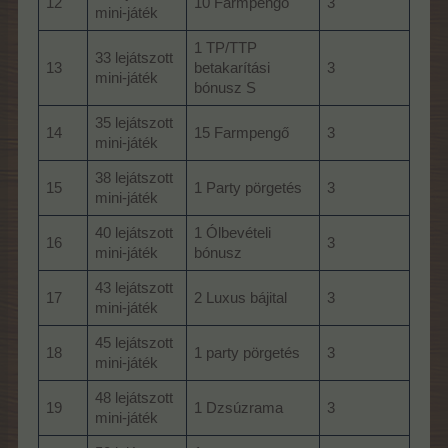
12
10 Farmpengő
3
mini-játék
1 TP/TTP
33 lejátszott
13
betakarítási
3
mini-játék
bónusz S
35 lejátszott
14
15 Farmpengő
3
mini-játék
38 lejátszott
15
1 Party pörgetés
3
mini-játék
40 lejátszott
1 Ólbevételi
16
3
mini-játék
bónusz
43 lejátszott
17
2 Luxus bájital
3
mini-játék
45 lejátszott
18
1 party pörgetés
3
mini-játék
48 lejátszott
19
1 Dzsúzrama
3
mini-játék