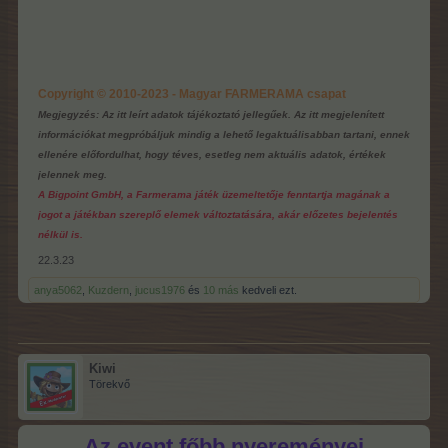
Copyright © 2010-2023 - Magyar FARMERAMA csapat
Megjegyzés: Az itt leírt adatok tájékoztató jellegűek. Az itt megjelenített
információkat megpróbáljuk mindig a lehető legaktuálisabban tartani, ennek
ellenére előfordulhat, hogy téves, esetleg nem aktuális adatok, értékek
jelennek meg.
A Bigpoint GmbH, a Farmerama játék üzemeltetője fenntartja magának a
jogot a játékban szereplő elemek változtatására, akár előzetes bejelentés
nélkül is.
22.3.23
anya5062
,
Kuzdern
,
jucus1976
és
10 más
kedveli ezt.
Kiwi
Törekvő
Az event főbb nyereményei