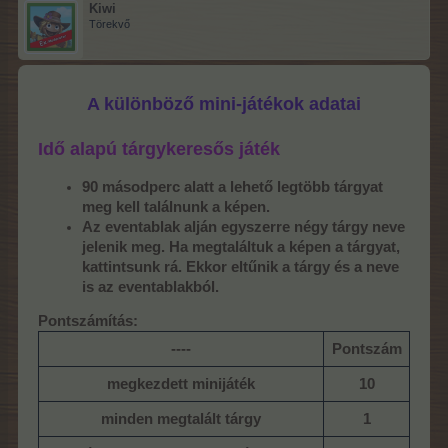
Kiwi
Törekvő
A különböző mini-játékok adatai
Idő alapú tárgykeresős játék
90 másodperc alatt a lehető legtöbb tárgyat
meg kell találnunk a képen.
Az eventablak alján egyszerre négy tárgy neve
jelenik meg. Ha megtaláltuk a képen a tárgyat,
kattintsunk rá. Ekkor eltűnik a tárgy és a neve
is az eventablakból.
Pontszámítás:
----​
Pontszám
megkezdett minijáték
10
minden megtalált tárgy
1