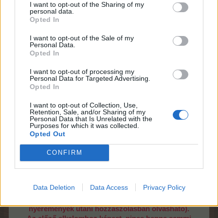
I want to opt-out of the Sharing of my
personal data.
Opted In
I want to opt-out of the Sale of my
Mielőtt a detektíveszköz ikonra kattintunk, ki kell
Personal Data.
választanunk, hogy milyen típusú mini-játékkal
Opted In
szeretnénk játszani:
I want to opt-out of processing my
Personal Data for Targeted Advertising.
Opted In
I want to opt-out of Collection, Use,
Retention, Sale, and/or Sharing of my
Personal Data that Is Unrelated with the
Purposes for which it was collected.
Opted Out
CONFIRM
Az ismertető így is nagyon hosszú a jobb oldali
Data Deletion
Data Access
Privacy Policy
nyereménylista miatt. E
zért a mini-játékokra
vonatkozó részletes infó az ismertetőben a főbb
nyeremények utáni hozzászólásban olvasható).