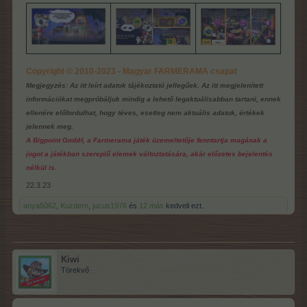
Copyright © 2010-2023 - Magyar FARMERAMA csapat
Megjegyzés: Az itt leírt adatok tájékoztató jellegűek. Az itt megjelenített
információkat megpróbáljuk mindig a lehető legaktuálisabban tartani, ennek
ellenére előfordulhat, hogy téves, esetleg nem aktuális adatok, értékek
jelennek meg.
A Bigpoint GmbH, a Farmerama játék üzemeltetője fenntartja magának a
jogot a játékban szereplő elemek változtatására, akár előzetes bejelentés
nélkül is.
22.3.23
anya5062
,
Kuzdern
,
jucus1976
és
12 más
kedveli ezt.
Kiwi
Törekvő