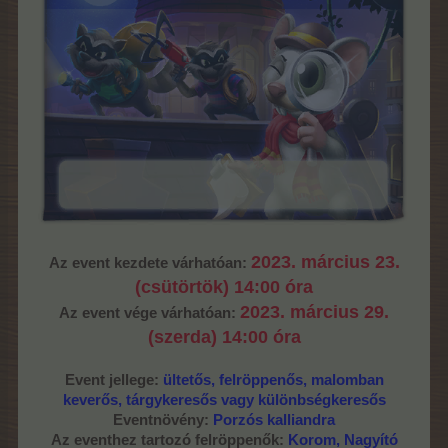
2023. március 23.
Az event kezdete várhatóan:
(csütörtök) 14:00 óra
2023. március 29.
Az event vége várhatóan:
(szerda) 14:00 óra
Event jellege:
ültetős, felröppenős, malomban
keverős, tárgykeresős vagy különbségkeresős
Eventnövény:
Porzós kalliandra
Az eventhez tartozó felröppenők:
Korom, Nagyító