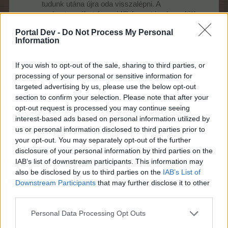
tudunk utána újra oda visszalépni. A
malomterméket és az időbónuszt is elveszítjük.
Erre felugró ablak is figyelmeztet. Minden
Portal Dev -
Do Not Process My Personal
megkezdett játékért 10 pontot kapunk. Akkor is,
Information
ha azonnal megszakítjuk.
Amennyiben szükségünk van rá, minden játék
If you wish to opt-out of the sale, sharing to third parties, or
alkalmával 5 segítséget használhatunk el, ha
rendelkezésünkre áll megfelelő számú nagyító
processing of your personal or sensitive information for
(felröppenő). A nagyító használata ingyenes.
targeted advertising by us, please use the below opt-out
Időbónuszokat is kaphatunk, ha egy-egy játékot
section to confirm your selection. Please note that after your
adott idő(kö)n belül meg tudunk csinálni.
opt-out request is processed you may continue seeing
Gyakorlással jó eredményeket lehet elérni.
interest-based ads based on personal information utilized by
us or personal information disclosed to third parties prior to
your opt-out. You may separately opt-out of the further
Ebben az eventben is az ismert háromféle mini-játék
disclosure of your personal information by third parties on the
közül választhatunk:
IAB’s list of downstream participants. This information may
also be disclosed by us to third parties on the
IAB’s List of
Downstream Participants
that may further disclose it to other
third parties.
Personal Data Processing Opt Outs