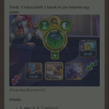
Tehát: 3 helyszínből 1 kiesik és jön helyette egy
újabb.
(Kizárólag illusztráció!)
Példák:
1. nap:
A, B, C helyszín