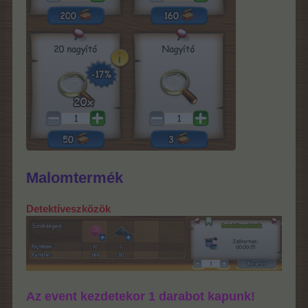
Malomtermék
Detektíveszközök
Az event kezdetekor 1 darabot kapunk!