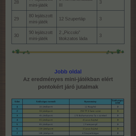
28
3
mini-játék
III
80 lejátszott
29
12 Szupertáp
3
mini-játék
90 lejátszott
2 „Piccolo”
30
3
mini-játék
titokzatos láda
Jobb oldal
Az eredményes mini-játékban elért
pontokért járó jutalmak