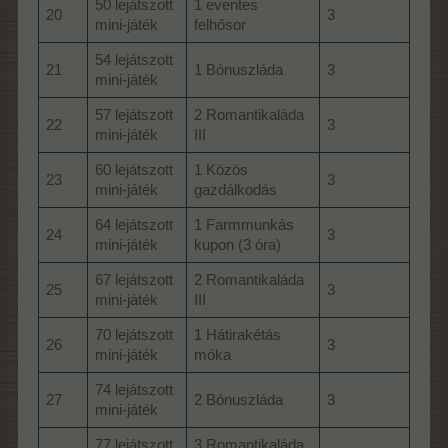
50 lejátszott
1 eventes
20
3
mini-játék
felhősor
54 lejátszott
21
1 Bónuszláda
3
mini-játék
57 lejátszott
2 Romantikaláda
22
3
mini-játék
III
60 lejátszott
1 Közös
23
3
mini-játék
gazdálkodás
64 lejátszott
1 Farmmunkás
24
3
mini-játék
kupon (3 óra)
67 lejátszott
2 Romantikaláda
25
3
mini-játék
III
70 lejátszott
1 Hátirakétás
26
3
mini-játék
móka
74 lejátszott
27
2 Bónuszláda
3
mini-játék
77 lejátszott
3 Romantikaláda