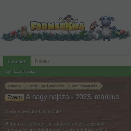
Naptár
Fórumok
Új hozzászólások
Fórumok
Minden, ami Farmerama
Eventismertetők
A nagy hajsza - 2023. március
Event
Kedves Fórum-Olvasónk!
Abban az esetben, ha aktívan részt szeretnél
venni a fórum életében és szeretnél kérdezni a