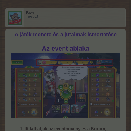
Kiwi
Törekvő
A játék menete és a jutalmak ismertetése
Az event ablaka
1. Itt láthatjuk az eventnövény és a Korom,