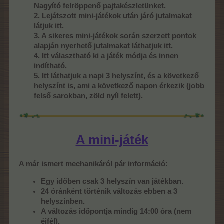
Nagyító felröppenő pajtakészletünket.
2. Lejátszott mini-játékok után járó jutalmakat
látjuk itt.
3. A sikeres mini-játékok során szerzett pontok
alapján nyerhető jutalmakat láthatjuk itt.
4. Itt választható ki a játék módja és innen
indítható.
5. Itt láthatjuk a napi 3 helyszínt, és a következő
helyszínt is, ami a következő napon érkezik (jobb
felső sarokban, zöld nyíl felett).
A mini-játék
A már ismert mechanikáról pár információ:
Egy időben csak 3 helyszín van játékban.
24 óránként történik változás ebben a 3
helyszínben.
A változás időpontja mindig 14:00 óra (nem
éjfél).