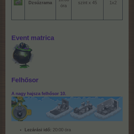
Dzsúzrama
szint x 45​
1x2​
óra​
Event matrica
Felhősor
.
A nagy hajsza felhősor 10.
Lezárási idő:
20:00 óra