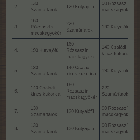
130
90 Rózsaszín
4
2.
120 Kutyajófű
Szamárfarok
macskagyökér
j
160
220
3.
Rózsaszín
190 Kutyajófű
Szamárfarok
S
macskagyökér
160
140 Családi
4.
190 Kutyajófű
Rózsaszín
2
kincs kukorica
macskagyökér
130
140 Családi
5.
190 Kutyajófű
Szamárfarok
kincs kukorica
s
160
140 Családi
220
1
6.
Rózsaszín
kincs kukorica
Szamárfarok
a
macskagyökér
130
90 Rózsaszín
7.
120 Kutyajófű
Szamárfarok
macskagyökér
130
90 Rózsaszín
2
8.
120 Kutyajófű
Szamárfarok
macskagyökér
s