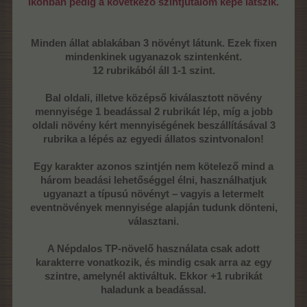
Ikonban pedig a következő szintjutalom képe látszik.
Minden állat ablakában 3 növényt látunk. Ezek fixen
mindenkinek ugyanazok szintenként.
12 rubrikából áll 1-1 szint.
Bal oldali, illetve középső kiválasztott növény
mennyisége 1 beadással 2 rubrikát lép, míg a jobb
oldali növény kért mennyiségének beszállításával 3
rubrika a lépés az egyedi állatos szintvonalon!
Egy karakter azonos szintjén nem kötelező mind a
három beadási lehetőséggel élni, használhatjuk
ugyanazt a típusú növényt – vagyis a letermelt
eventnövények mennyisége alapján tudunk dönteni,
választani.
A Népdalos TP-növelő használata csak adott
karakterre vonatkozik, és mindig csak arra az egy
szintre, amelynél aktiváltuk. Ekkor +1 rubrikát
haladunk a beadással.