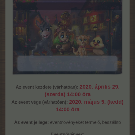
2020. április 29.
Az event kezdete (várhatóan):
(szerda) 14:00 óra
2020. május 5. (kedd)
Az event vége (várhatóan):
14:00 óra
Az event jellege:
eventnövényeket termelő, beszállító
Eventnövények: