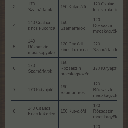
170
120 Családi
2
3.
150 Kutyajófű
Szamárfarok
kincs kukorica
s
120
140 Családi
190
2
4.
Rózsaszín
kincs kukorica
Szamárfarok
s
macskagyökér
140
120 Családi
220
5.
Rózsaszín
kincs kukorica
Szamárfarok
s
macskagyökér
160
170
2
6.
Rózsaszín
170 Kutyajófű
Szamárfarok
p
macskagyökér
120
190
8
7.
170 Kutyajófű
Rózsaszín
Szamárfarok
s
macskagyökér
120
140 Családi
8.
150 Kutyajófű
Rózsaszín
b
kincs kukorica
macskagyökér
120