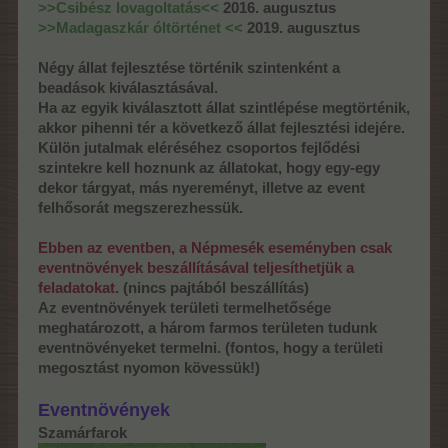
>>Csibész lovagoltatás<<
2016. augusztus
>>Madagaszkár óltörténet <<
2019. augusztus
Négy állat fejlesztése történik szintenként a
beadások kiválasztásával.
Ha az egyik kiválasztott állat szintlépése megtörténik,
akkor pihenni tér a következő állat fejlesztési idejére.
Külön jutalmak eléréséhez csoportos fejlődési
szintekre kell hoznunk az állatokat, hogy egy-egy
dekor tárgyat, más nyereményt, illetve az event
felhősorát megszerezhessük.
Ebben az eventben, a Népmesék eseményben csak
eventnövények beszállításával teljesíthetjük a
feladatokat.
(nincs pajtából beszállítás)
Az eventnövények területi termelhetősége
meghatározott, a három farmos területen tudunk
eventnövényeket termelni. (fontos, hogy a területi
megosztást nyomon kövessük!)
Eventnövények
Szamárfarok