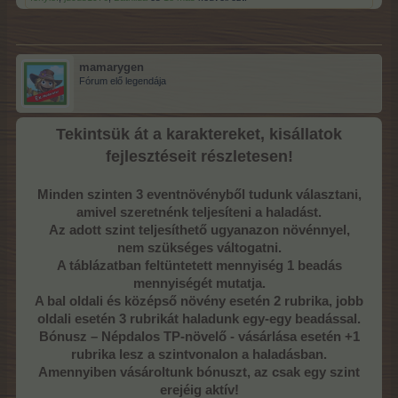
mamarygen
Fórum elő legendája
Tekintsük át a karaktereket, kisállatok
fejlesztéseit részletesen!
Minden szinten 3 eventnövényből tudunk választani,
amivel szeretnénk teljesíteni a haladást.
Az adott szint teljesíthető ugyanazon növénnyel,
nem szükséges váltogatni.
A táblázatban feltüntetett mennyiség 1 beadás
mennyiségét mutatja.
A bal oldali és középső növény esetén 2 rubrika, jobb
oldali esetén 3 rubrikát haladunk egy-egy beadással.
Bónusz – Népdalos TP-növelő - vásárlása esetén +1
rubrika lesz a szintvonalon a haladásban.
Amennyiben vásároltunk bónuszt, az csak egy szint
erejéig aktív!