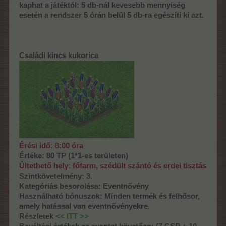
kaphat a játéktól: 5 db-nál kevesebb mennyiség
esetén a rendszer 5 órán belül 5 db-ra egészíti ki azt.
Családi kincs kukorica
Érési idő: 8:00 óra
Értéke: 80 TP (1*1-es területen)
Ültethető hely: főfarm, szédült szántó és erdei tisztás
Szintkövetelmény: 3.
Kategóriás besorolása: Eventnövény
Használható bónuszok: Minden termék és felhősor,
amely hatással van eventnövényekre.
Részletek
<< ITT >>