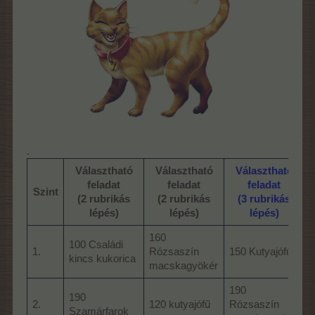
.
Választható
Választható
Választható
feladat
feladat
feladat
Szint
(2 rubrikás
(2 rubrikás
(3 rubrikás
lépés)
lépés)
lépés)
160
100 Családi
1.
Rózsaszín
150 Kutyajófű
2
kincs kukorica
macskagyökér
190
190
4
2.
120 kutyajófű
Rózsaszín
Szamárfarok
j