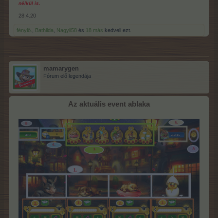
nélkül is.
28.4.20
fénylő.
,
Bathilda
,
Nagyii58
és
18 más
kedveli ezt.
mamarygen
Fórum elő legendája
Az aktuális event ablaka