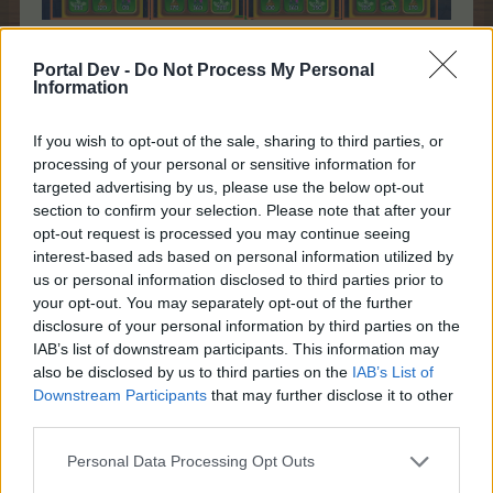
1. Szereplő állatok-karakterek, akiket felnevelünk
Portal Dev -
Do Not Process My Personal
(csacsi, kutyus, cirmos, kakaska)
Information
2. A karakterek felneveléséhez a feladatok részletező
teendői (további infók alább)
If you wish to opt-out of the sale, sharing to third parties, or
3. Fő nyeremények a fejlesztési szintek
processing of your personal or sensitive information for
összekapcsolásával (részletek még külön)
targeted advertising by us, please use the below opt-out
section to confirm your selection. Please note that after your
4. Népdalos TP-növelő – vásárlási kapcsoló
opt-out request is processed you may continue seeing
5. Kosár-vásárlási hely
interest-based ads based on personal information utilized by
A) A ? jel ikonjára kattintva képekben látható segítség
us or personal information disclosed to third parties prior to
vehető igénybe a játékhoz.
your opt-out. You may separately opt-out of the further
B) Kilépés az event felületéről: kijárat.
disclosure of your personal information by third parties on the
IAB’s list of downstream participants. This information may
also be disclosed by us to third parties on the
IAB’s List of
A karakterek
(
2. pont
a nagy képen)
Downstream Participants
that may further disclose it to other
Szereplő kis állat fejlesztéseinek teljesítéséhez
third parties.
részletező - minta:
Personal Data Processing Opt Outs