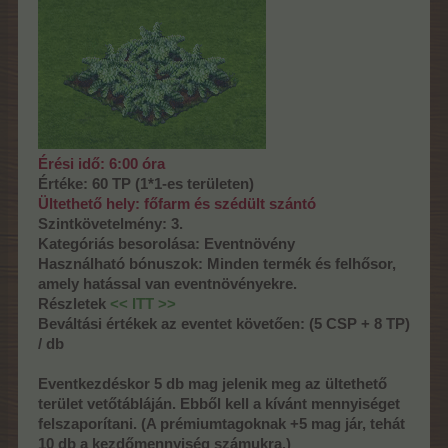
Érési idő: 6:00 óra
Értéke: 60 TP (1*1-es területen)
Ültethető hely: főfarm és szédült szántó
Szintkövetelmény: 3.
Kategóriás besorolása: Eventnövény
Használható bónuszok: Minden termék és felhősor,
amely hatással van eventnövényekre.
Részletek
<< ITT >>
Beváltási értékek az eventet követően: (5 CSP + 8 TP)
/ db
Eventkezdéskor 5 db mag jelenik meg az ültethető
terület vetőtábláján. Ebből kell a kívánt mennyiséget
felszaporítani. (A prémiumtagoknak +5 mag jár, tehát
10 db a kezdőmennyiség számukra.)