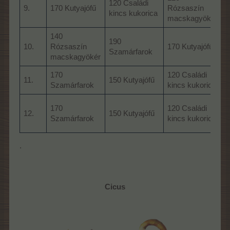
120 Családi
6
9.
170 Kutyajófű
Rózsaszín
kincs kukorica
j
macskagyökér
140
190
2
10.
Rózsaszín
170 Kutyajófű
Szamárfarok
t
macskagyökér
170
120 Családi
3
11.
150 Kutyajófű
Szamárfarok
kincs kukorica
j
170
120 Családi
12.
150 Kutyajófű
V
Szamárfarok
kincs kukorica
f
.
Cicus