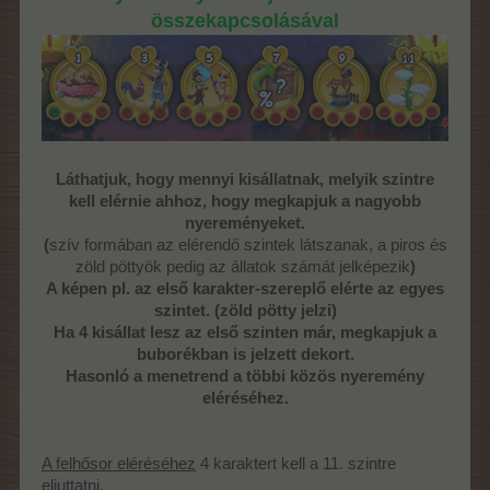
összekapcsolásával
Láthatjuk, hogy mennyi kisállatnak, melyik szintre
kell elérnie ahhoz, hogy megkapjuk a nagyobb
nyereményeket.
(
szív formában az elérendő szintek látszanak, a piros és
zöld pöttyök pedig az állatok számát jelképezik
)
A képen pl. az első karakter-szereplő elérte az egyes
szintet. (zöld pötty jelzi)
Ha 4 kisállat lesz az első szinten már, megkapjuk a
buborékban is jelzett dekort.
Hasonló a menetrend a többi közös nyeremény
eléréséhez.
A felhősor eléréséhez
4 karaktert kell a 11. szintre
eljuttatni.