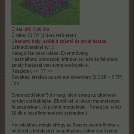
Érési idő: 7:20 óra
Értéke: 73 TP (1*1-es területen)
Ültethető hely: szédült szántó és erdei tisztás
Szintkövetelmény: 3.
Kategóriás besorolása: Eventnövény
Használható bónuszok: Minden termék és felhősor,
amely hatással van eventnövényekre.
Részletek
<< ITT >>
Beváltási értékek az eventet követően: (6 CSP + 9 TP)
/ db
Eventkezdéskor 5 db mag jelenik meg az ültethető
terület vetőtábláján. Ebből kell a kívánt mennyiséget
felszaporítani. (A prémiumtagoknak +5 mag jár, tehát
10 db a kezdőmennyiség számukra.)
Ha valakinek mégis elfogy az összes eventnövény a
pajtából a befejezést megelőzően, akkor segítséget