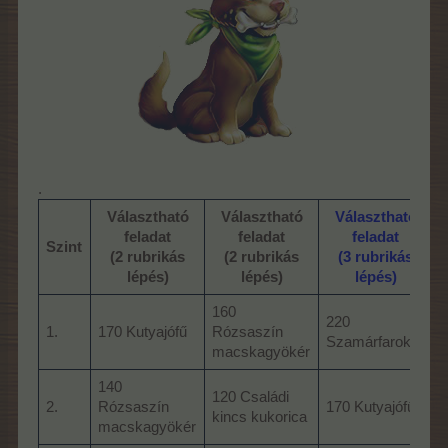
.
Választható
Választható
Választható
feladat
feladat
feladat
Szint
(2 rubrikás
(2 rubrikás
(3 rubrikás
lépés)
lépés)
lépés)
160
220
1.
170 Kutyajófű
Rózsaszín
2
Szamárfarok
macskagyökér
140
120 Családi
4
2.
Rózsaszín
170 Kutyajófű
kincs kukorica
j
macskagyökér