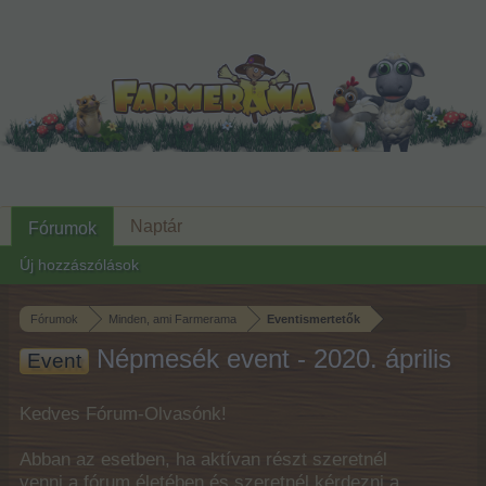
Naptár
Fórumok
Új hozzászólások
Fórumok
Minden, ami Farmerama
Eventismertetők
Népmesék event - 2020. április
Event
Kedves Fórum-Olvasónk!
Abban az esetben, ha aktívan részt szeretnél
venni a fórum életében és szeretnél kérdezni a