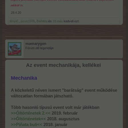
nélkül is.
28.4.20
fénylő.
,
jucus1976
,
Bathilda
és
18 más
kedveli ezt.
mamarygen
Fórum elő legendája
Az event mechanikája, kellékei
Mechanika
A közkeletű néven ismert "barátság" event működése
változatlan formában játszható.
Több hasonló típusú event volt már játékban
>>Óltörténetek 2.<<
2019. február
>>Óltörténetek<<
2018. augusztus
>>Piñata buli<<
2018. január