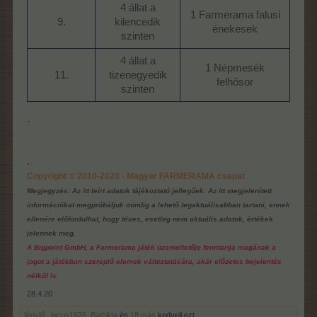
4 állat a
1 Farmerama falusi
9.​
kilencedik
énekesek​
szinten​
4 állat a
1 Népmesék
11.​
tizenegyedik
felhősor​
szinten​
.
.
Copyright © 2010-2020 - Magyar FARMERAMA csapat
Megjegyzés: Az itt leírt adatok tájékoztató jellegűek. Az itt megjelenített
információkat megpróbáljuk mindig a lehető legaktuálisabban tartani, ennek
ellenére előfordulhat, hogy téves, esetleg nem aktuális adatok, értékek
jelennek meg.
A Bigpoint GmbH, a Farmerama játék üzemeltetője fenntartja magának a
jogot a játékban szereplő elemek változtatására, akár előzetes bejelentés
nélkül is.
28.4.20
fénylő.
,
jucus1976
,
Bathilda
és
18 más
kedveli ezt.