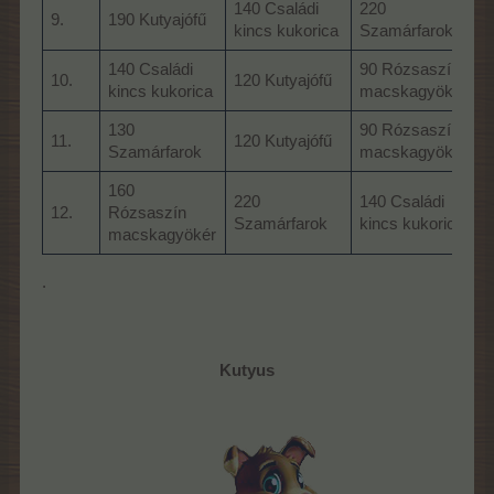
140 Családi
220
6
9.
190 Kutyajófű
kincs kukorica
Szamárfarok
j
140 Családi
90 Rózsaszín
2
10.
120 Kutyajófű
kincs kukorica
macskagyökér
t
130
90 Rózsaszín
2
11.
120 Kutyajófű
Szamárfarok
macskagyökér
s
160
220
140 Családi
12.
Rózsaszín
V
Szamárfarok
kincs kukorica
macskagyökér
f
.
Kutyus