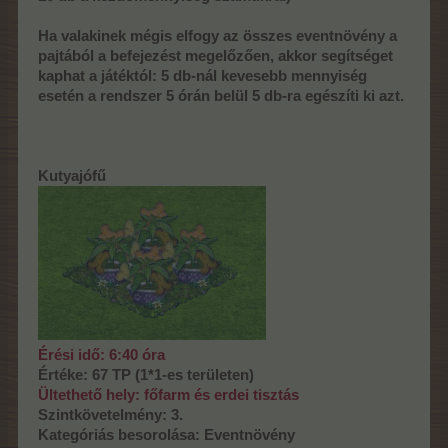
Ha valakinek mégis elfogy az összes eventnövény a
pajtából a befejezést megelőzően, akkor segítséget
kaphat a játéktól: 5 db-nál kevesebb mennyiség
esetén a rendszer 5 órán belül 5 db-ra egészíti ki azt.
Kutyajófű
Érési idő: 6:40 óra
Értéke: 67 TP (1*1-es területen)
Ültethető hely: főfarm és erdei tisztás
Szintkövetelmény: 3.
Kategóriás besorolása: Eventnövény