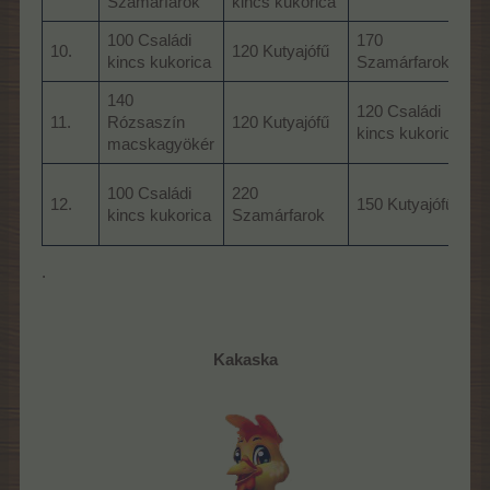
Szamárfarok
kincs kukorica
j
100 Családi
170
2
10.
120 Kutyajófű
kincs kukorica
Szamárfarok
t
140
120 Családi
3
11.
Rózsaszín
120 Kutyajófű
kincs kukorica
j
macskagyökér
100 Családi
220
12.
150 Kutyajófű
V
kincs kukorica
Szamárfarok
f
.
Kakaska