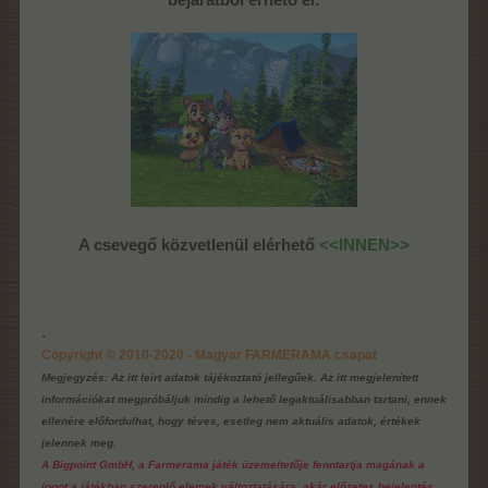
bejáratból érhető el:
A csevegő közvetlenül elérhető
<<INNEN>>
.
Copyright © 2010-2020 - Magyar FARMERAMA csapat
Megjegyzés: Az itt leírt adatok tájékoztató jellegűek. Az itt megjelenített
információkat megpróbáljuk mindig a lehető legaktuálisabban tartani, ennek
ellenére előfordulhat, hogy téves, esetleg nem aktuális adatok, értékek
jelennek meg.
A Bigpoint GmbH, a Farmerama játék üzemeltetője fenntartja magának a
jogot a játékban szereplő elemek változtatására, akár előzetes bejelentés