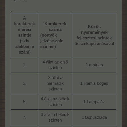
.
A
karakterek
Karakterek
Közös
elérési
száma
nyeremények
szintje
(pöttyök
fejlesztési szintek
(szív
jelzése zöld
összekapcsolásával
alakban a
színnel)
szám)
4 állat az első
1.​
1 matrica​
szinten​
3 állat a
3.​
harmadik
1 Hamis bőgés​
szinten​
4 állat az ötödik
5.​
1 Lámpaláz​
szinten​
3 állat a hetedik
7.​
1 Bónuszláda​
szinten​