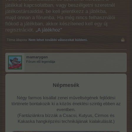
játékkal kapcsolatban, vagy beszélgetni szeretnél
játékostársaiddal, be kell jelentkezz a játékba,
majd onnan a fórumba. Ha még nincs felhasználói
fiókod a játékban, akkor készítened kell egy új
regisztrációt.
„A játékhoz“
Téma állapota:
Nem lehet további válaszokat küldeni.
mamarygen
Fórum elő legendája
Népmesék
Négy farmos kisállat zenei műveltségének fejlődési
története bontakozik ki a közös éneklési szintig ebben az
eventben.
(Fantáziánkra bízzák a Csacsi, Kutyus, Cirmos és
Kakaska hangképzési technikájának kialakulását.)