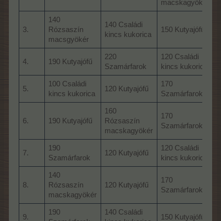
macskagyökér
140
140 Családi
2
3.
Rózsaszín
150 Kutyajófű
kincs kukorica
b
macsgyökér
220
120 Családi
4.
190 Kutyajófű
Szamárfarok
kincs kukorica
100 Családi
170
5.
120 Kutyajófű
kincs kukorica
Szamárfarok
s
160
170
1
6.
190 Kutyajófű
Rózsaszín
Szamárfarok
á
macskagyökér
190
120 Családi
8
7.
120 Kutyajófű
Szamárfarok
kincs kukorica
s
140
170
8.
Rózsaszín
120 Kutyajófű
2
Szamárfarok
macskagyökér
190
140 Családi
6
9.
150 Kutyajófű