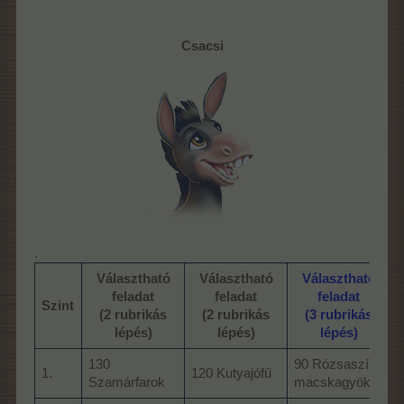
Csacsi
.
Választható
Választható
Választható
feladat
feladat
feladat
Szint
(2 rubrikás
(2 rubrikás
(3 rubrikás
lépés)
lépés)
lépés)
130
90 Rózsaszín
1.
120 Kutyajófű
2
Szamárfarok
macskagyökér