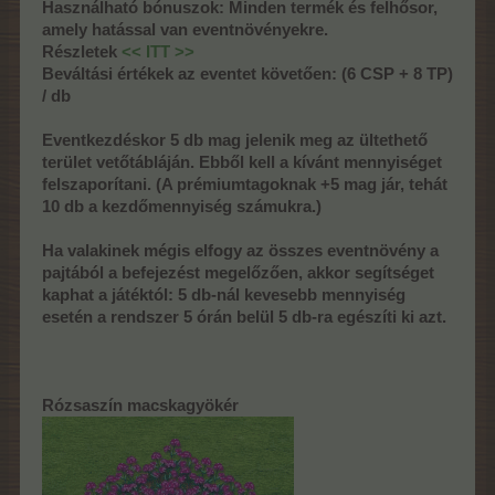
Használható bónuszok: Minden termék és felhősor,
amely hatással van eventnövényekre.
Részletek
<< ITT >>
Beváltási értékek az eventet követően: (6 CSP + 8 TP)
/ db
Eventkezdéskor 5 db mag jelenik meg az ültethető
terület vetőtábláján. Ebből kell a kívánt mennyiséget
felszaporítani. (A prémiumtagoknak +5 mag jár, tehát
10 db a kezdőmennyiség számukra.)
Ha valakinek mégis elfogy az összes eventnövény a
pajtából a befejezést megelőzően, akkor segítséget
kaphat a játéktól: 5 db-nál kevesebb mennyiség
esetén a rendszer 5 órán belül 5 db-ra egészíti ki azt.
Rózsaszín macskagyökér