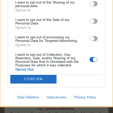
I want to opt-out of the Sharing of my
personal data.
Opted In
I want to opt-out of the Sale of my
Personal Data.
Opted In
I want to opt-out of processing my
Personal Data for Targeted Advertising.
Opted In
I want to opt-out of Collection, Use,
Retention, Sale, and/or Sharing of my
Personal Data that Is Unrelated with the
Purposes for which it was collected.
X) Szintjelző szám (0-12) a szív ikonjában
Opted Out
Y) Beszállítandó mennyiségek a letermelt
eventnövényekből – kiválasztható, melyikkel
CONFIRM
teljesíthetjük a feladatokat
V) Szintvonal – a megoldáshoz 12 rubrikát kell
beszíneznünk 2 vagy 3 lépéssor segítségével
Data Deletion
Data Access
Privacy Policy
W) Népdalos TP-növelő aktiválási lehetősége
Z) Az adott kisállat szintlépéseiért láthatók a jutalmak
az i betűre kattintva.