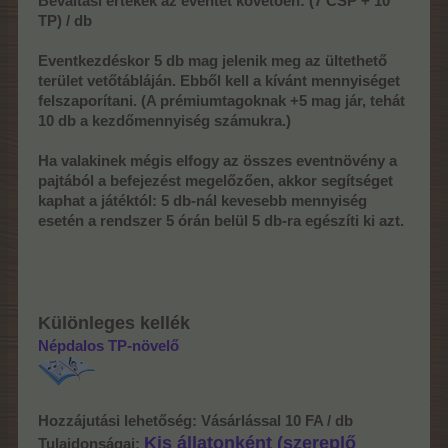
Beváltási értékek az eventet követően: (7 CSP + 10
TP) / db
Eventkezdéskor 5 db mag jelenik meg az ültethető
terület vetőtábláján. Ebből kell a kívánt mennyiséget
felszaporítani. (A prémiumtagoknak +5 mag jár, tehát
10 db a kezdőmennyiség számukra.)
Ha valakinek mégis elfogy az összes eventnövény a
pajtából a befejezést megelőzően, akkor segítséget
kaphat a játéktól: 5 db-nál kevesebb mennyiség
esetén a rendszer 5 órán belül 5 db-ra egészíti ki azt.
Különleges kellék
Népdalos TP-növelő
Hozzájutási lehetőség: Vásárlással 10 FA / db
Kis állatonként (szereplő
Tulajdonságai: