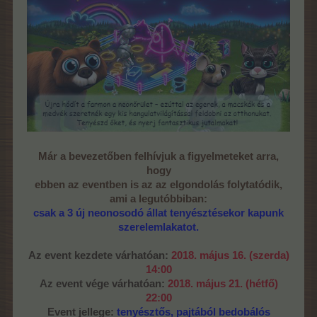
Már a bevezetőben felhívjuk a figyelmeteket arra,
hogy
ebben az eventben is az az elgondolás folytatódik,
ami a legutóbbiban:
csak a 3 új neonosodó állat tenyésztésekor kapunk
szerelemlakatot.
Az event kezdete várhatóan:
2018. május 16. (szerda)
14:00
Az event vége várhatóan:
2018. május 21. (hétfő)
22:00
Event jellege:
tenyésztős, pajtából bedobálós