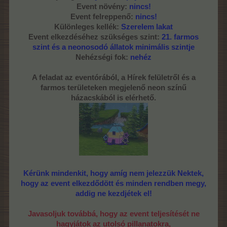
Event növény:
nincs!
Event felreppenő:
nincs!
Különleges kellék:
Szerelem lakat
Event elkezdéséhez szükséges szint:
21. farmos
szint és a neonosodó állatok minimális szintje
Nehézségi fok:
nehéz
A feladat az eventórából, a Hírek felületről és a
farmos területeken megjelenő neon színű
házacskából is elérhető.
Kérünk mindenkit, hogy amíg nem jelezzük Nektek,
hogy az event elkezdődött és minden rendben megy,
addig ne kezdjétek el!
Javasoljuk továbbá, hogy az event teljesítését ne
hagyjátok az utolsó pillanatokra,