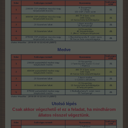
Medve
Utolsó lépés
Csak akkor végezhető el ez a feladat, ha mindhárom
állatos résszel végeztünk.