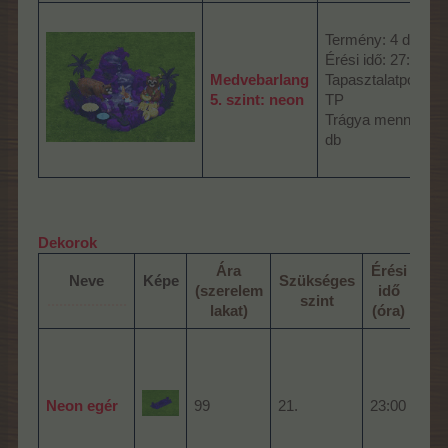
Termény: 4 db me
Érési idő: 27:24 ór
Medvebarlang
Tapasztalatpont: 9
5. szint: neon
TP
Trágya mennyiség
db
Dekorok
Ára
Érési
Neve
Képe
Szükséges
(szerelem
idő
....................
szint
lakat)
(óra)
400
5%-
Neon egér
99
21.
23:00
ter
egé
ker