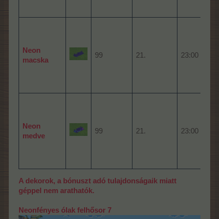
400
5%-
Neon
99
21.
23:00
ter
macska
mac
1 ó
400
5%-
Neon
99
21.
23:00
ter
medve
med
órá
A dekorok, a bónuszt adó tulajdonságaik miatt
géppel nem arathatók.
Neonfényes ólak felhősor 7