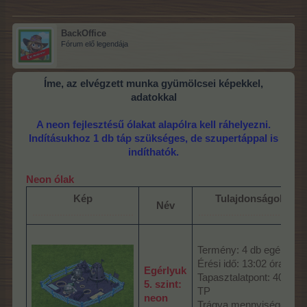
BackOffice
Fórum elő legendája
Íme, az elvégzett munka gyümölcsei képekkel,
adatokkal
A neon fejlesztésű ólakat alapólra kell ráhelyezni.
Indításukhoz 1 db táp szükséges, de szupertáppal is
indíthatók.
Neon ólak
Kép
Tulajdonságok
Név
.....................................
......................................
Termény: 4 db egér
Érési idő: 13:02 óra
Egérlyuk
Tapasztalatpont: 405
5. szint:
TP
neon
Trágya mennyisége: 3