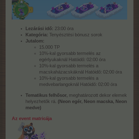
Lezárási idő:
23:00 óra
Kategória:
Tenyésztési bónusz sorok
Jutalom:
15.000 TP
10%-kal gyorsabb termelés az
egérlyukaknál Hatóidő: 02:00 óra
10%-kal gyorsabb termelés a
macskaházacskáknál Hatóidő: 02:00 óra
10%-kal gyorsabb termelés a
medvebarlangoknál Hatóidő: 02:00 óra
Tematikus felhősor,
meghatározott dekor elemek
helyezhetők rá.
(Neon egér, Neon macska, Neon
medve
)
Az event matricája