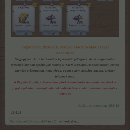
Copyright © 2010-2018 Magyar FARMERAMA csapat
BackOffice
Megjegyzés: Az itt leírt adatok tájékoztató jellegűek. Az itt megjelenített
információkat megpróbáljuk mindig a lehető legaktuálisabban tartani, ennek
ellenére előfordulhat, hogy téves, esetleg nem aktuális adatok, értékek
jelennek meg.
A Bigpoint GmbH, a Farmerama játék üzemeltetője fenntartja magának a
jogot a játékban szereplő elemek változtatására, akár előzetes bejelentés
nélkül is.
Utoljára szerkesztett:
15.5.18
15.5.18
Bathilda
,
imi010
,
csupati99
és
12 más
kedveli ezt.