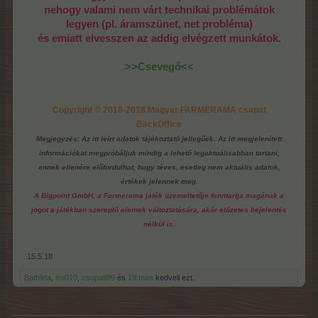
nehogy valami nem várt technikai problémátok
legyen (pl. áramszünet, net probléma)
és emiatt elvesszen az addig elvégzett munkátok.
>>Csevegő<<
Copyright © 2010-2018 Magyar FARMERAMA csapat
BackOffice
Megjegyzés: Az itt leírt adatok tájékoztató jellegűek. Az itt megjelenített
információkat megpróbáljuk mindig a lehető legaktuálisabban tartani,
ennek ellenére előfordulhat, hogy téves, esetleg nem aktuális adatok,
értékek jelennek meg.
A Bigpoint GmbH, a Farmerama játék üzemeltetője fenntartja magának a
jogot a játékban szereplő elemek változtatására, akár előzetes bejelentés
nélkül is.
15.5.18
Bathilda
,
imi010
,
csupati99
és
19 más
kedveli ezt.