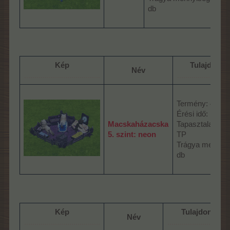
db
Kép
Tulajdonsá
Név
.....................................
.........................
Termény: 4 db
Érési idő: 16:15
Macskaházacska
Tapasztalatpont
5. szint: neon
TP
Trágya mennyis
db
Kép
Tulajdonságo
Név
.....................................
..............................