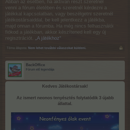
Abban az esetben, ha aktívan részt szeretnél
venni a fórum életében és szeretnél kérdezni a
játékkal kapcsolatban, vagy beszélgetni szeretnél
játékostársaiddal, be kell jelentkezz a játékba,
majd onnan a fórumba. Ha még nincs felhasználói
fiókod a játékban, akkor készítened kell egy új
regisztrációt.
„A játékhoz“
Téma állapota:
Nem lehet további válaszokat küldeni.
BackOffice
Fórum elő legendája
Kedves Játékostársak!
Az ismert neonos tenyésztés folytatódik 3 újabb
állattal.