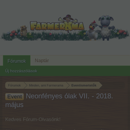
Naptár
Fórumok
Új hozzászólások
Fórumok
Minden, ami Farmerama
Eventismertetők
Neonfényes ólak VII. - 2018.
Event
május
Kedves Fórum-Olvasónk!