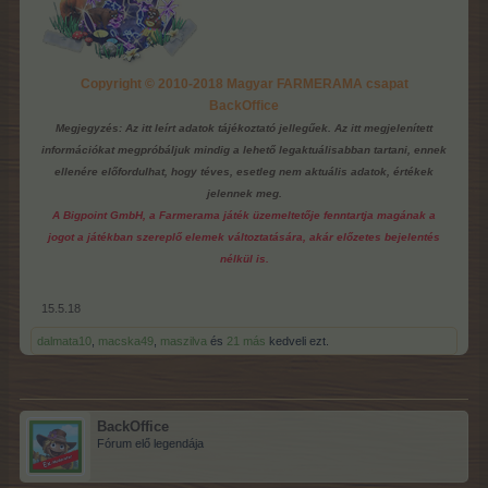
Copyright © 2010-2018 Magyar FARMERAMA csapat
BackOffice
Megjegyzés: Az itt leírt adatok tájékoztató jellegűek. Az itt megjelenített
információkat megpróbáljuk mindig a lehető legaktuálisabban tartani, ennek
ellenére előfordulhat, hogy téves, esetleg nem aktuális adatok, értékek
jelennek meg.
A Bigpoint GmbH, a Farmerama játék üzemeltetője fenntartja magának a
jogot a játékban szereplő elemek változtatására, akár előzetes bejelentés
nélkül is.
15.5.18
dalmata10
,
macska49
,
maszilva
és
21 más
kedveli ezt.
BackOffice
Fórum elő legendája