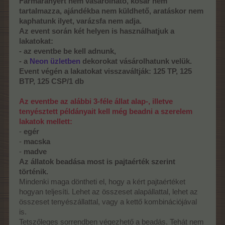
Farmaranyért nem vásárolható, kosár nem
tartalmazza, ajándékba nem küldhető, aratáskor nem
kaphatunk ilyet, varázsfa nem adja.
Az event során két helyen is használhatjuk a
lakatokat:
- az eventbe be kell adnunk,
- a
Neon üzletben
dekorokat vásárolhatunk velük.
Event végén a lakatokat visszaváltják: 125 TP, 125
BTP, 125 CSP/1 db
Az eventbe az alábbi 3-féle állat alap-, illetve
tenyésztett példányait kell még beadni a szerelem
lakatok mellett:
-
egér
-
macska
-
madve
Az állatok beadása most is pajtaérték szerint
történik.
Mindenki maga döntheti el, hogy a kért pajtaértéket
hogyan teljesíti. Lehet az összeset alapállattal, lehet az
összeset tenyészállattal, vagy a kettő kombinációjával
is.
Tetszőleges sorrendben végezhető a beadás. Tehát nem