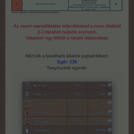
Az event maradéktalan teljesítésével a neon ólakból
2-2 darabot tudunk szerezni.
Valamint egy felhőt a rávaló dekorokkal.
Nézzük a beadható állatok pajtaértékeit:
Egér: 135
Tenyésztett egerek: