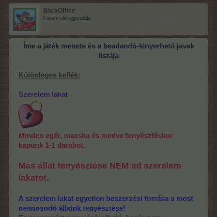
BackOffice
Fórum elő legendája
Íme a játék menete és a beadandó-kinyerhető javak
listája
Különleges kellék:
Szerelem lakat
Minden egér, macska és medve tenyésztéskor
kapunk 1-1 darabot.
Más állat tenyésztése NEM ad szerelem
lakatot.
A szerelem lakat egyetlen beszerzési forrása a most
neonosodó állatok tenyésztése!