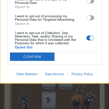
Personal Data.
Opted In
I want to opt-out of processing my
Personal Data for Targeted Advertising.
Opted In
NEON ÜZLET
I want to opt-out of Collection, Use,
Retention, Sale, and/or Sharing of my
Personal Data that Is Unrelated with the
Az eventben kapott dekorok az üzletben is
Purposes for which it was collected.
Opted Out
megvásárolhatók,
maximum 4-4 db.
A fizető eszköz:
szerelem lakat
CONFIRM
Data Deletion
Data Access
Privacy Policy