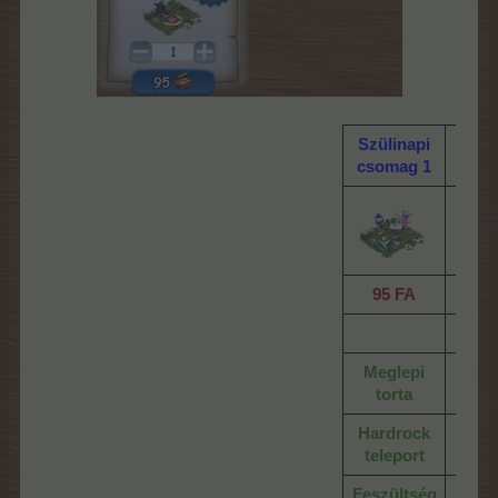
Szülinapi
Szü
csomag 1
cs
​
95 FA
9
.
Meglepi
Ünnep
torta
Hardrock
Rakét
teleport
Feszültség