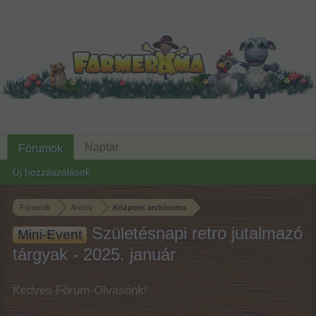
Naptár
Fórumok
Új hozzászólások
Fórumok
Archív
Központ archívuma
Születésnapi retro jutalmazó
Mini-Event
tárgyak - 2025. január
Kedves Fórum-Olvasónk!