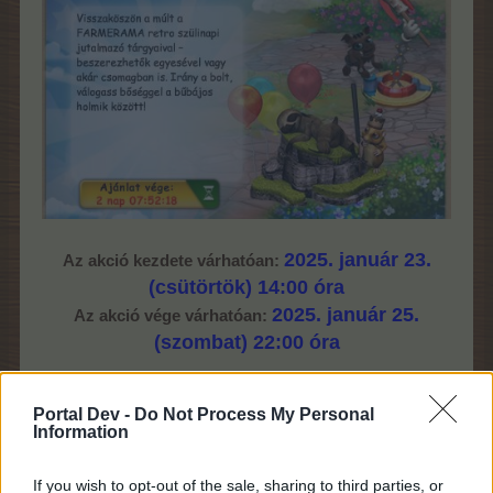
2025. január 23.
Az akció kezdete várhatóan:
(csütörtök) 14:00 óra
2025. január 25.
Az akció vége várhatóan:
(szombat) 22:00 óra
Az esemény az eventórából, a hírek felületéről és a
Gazdaboltból érhető el.
Portal Dev -
Do Not Process My Personal
Information
Az akció részleteiről a következő hozzászólásban
olvashattok.
If you wish to opt-out of the sale, sharing to third parties, or