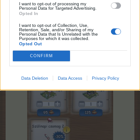
I want to opt-out of processing my
Personal Data for Targeted Advertising.
Opted In
I want to opt-out of Collection, Use,
Retention, Sale, and/or Sharing of my
Personal Data that Is Unrelated with the
Purposes for which it was collected.
Opted Out
CONFIRM
Csomagban is van lehetőségünk a vásárlásra:
Data Deletion
Data Access
Privacy Policy