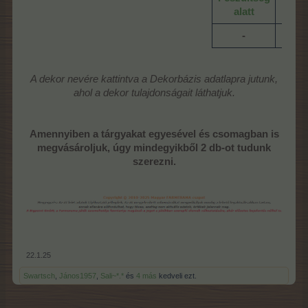
Sárk
alatt
-​
A dekor nevére kattintva a Dekorbázis adatlapra jutunk,
ahol a dekor tulajdonságait láthatjuk.
Amennyiben a tárgyakat egyesével és csomagban is
megvásároljuk, úgy mindegyikből 2 db-ot tudunk
szerezni.
22.1.25
Swartsch
,
János1957
,
Sali~*.*
és
4 más
kedveli ezt.