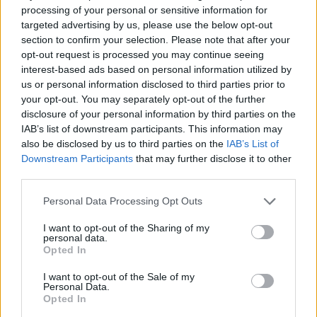
processing of your personal or sensitive information for
Eredményes gazdálkodást kívánunk,
targeted advertising by us, please use the below opt-out
a Farmerama csapata
section to confirm your selection. Please note that after your
opt-out request is processed you may continue seeing
interest-based ads based on personal information utilized by
us or personal information disclosed to third parties prior to
your opt-out. You may separately opt-out of the further
22.1.25
disclosure of your personal information by third parties on the
János1957
,
Kuzdern
,
Bathilda
és
4 más
kedveli ezt.
IAB’s list of downstream participants. This information may
also be disclosed by us to third parties on the
IAB’s List of
Downstream Participants
that may further disclose it to other
third parties.
Dolphin
Fórum elő legendája
Personal Data Processing Opt Outs
I want to opt-out of the Sharing of my
personal data.
Az alábbi tárgyak szerepelnek a kínálatban:
Opted In
I want to opt-out of the Sale of my
Personal Data.
Opted In