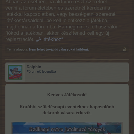
Abban az esetben, ha aktívan részt szeretnél
venni a fórum életében és szeretnél kérdezni a
játékkal kapcsolatban, vagy beszélgetni szeretnél
játékostársaiddal, be kell jelentkezz a játékba,
majd onnan a fórumba. Ha még nincs felhasználói
fiókod a játékban, akkor készítened kell egy új
regisztrációt.
„A játékhoz“
Téma állapota:
Nem lehet további válaszokat küldeni.
Dolphin
Fórum elő legendája
Kedves Játékosok!
Korábbi születésnapi eventekhez kapcsolódó
dekorok vására érkezik.