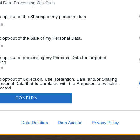
l Data Processing Opt Outs
o opt-out of the Sharing of my personal data.
Kezd
In
o opt-out of the Sale of my Personal Data.
In
to opt-out of processing my Personal Data for Targeted
ing.
jelzése - ajándékozási és kereskedelmi akció kapcsán
In
o opt-out of Collection, Use, Retention, Sale, and/or Sharing
ál jártunk vendégségben
ersonal Data that Is Unrelated with the Purposes for which it
lected.
Out
CONFIRM
Data Deletion
Data Access
Privacy Policy
Téma megjelenítésének opciói