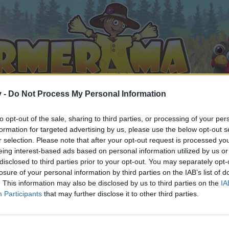
v -
Do Not Process My Personal Information
to opt-out of the sale, sharing to third parties, or processing of your per
formation for targeted advertising by us, please use the below opt-out s
r selection. Please note that after your opt-out request is processed y
eing interest-based ads based on personal information utilized by us or
disclosed to third parties prior to your opt-out. You may separately opt-
losure of your personal information by third parties on the IAB’s list of
. This information may also be disclosed by us to third parties on the
IA
Participants
that may further disclose it to other third parties.
ni a fórum életében és szeretnél kérdezni a játékkal kapcso
majd onnan a fórumba. Ha még nincs felhasználói fiókod a ját