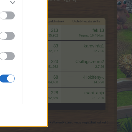
és időpontja
Válaszok
Megtekintések
Utolsó hozzászólás ↓
Válaszok:
213
feki13
Megtekintések:
935,982
Tegnap 16:45-kor
Válaszok:
83
kardvirág1
Megtekintések:
32,937
22.7.26
Válaszok:
223
Csillagszemű2
Megtekintések:
51,952
2.7.26
Válaszok:
68
-Holdfeny-.
Megtekintések:
84,468
14.5.26
Válaszok:
228
zsani_apja
Megtekintések:
92,659
22.12.25
(Hozzászólás írásához be kell jelentkezned vagy regisztrálnod kell.)