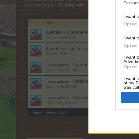
Persona
regisztrációt.
„A játékhoz“
I want t
Cím
Opted 
Ajándék - Cserebere - Új szabályokkal!
Csocsoovb
,
9.11.13
I want t
Opted 
Ajándékok felajánlása, kérése, cseréje
|Tamás|
,
25.8.14
I want 
Advertis
Nem megbízható cserepartnerek 
Visszajelzés
Opted 
Csocsoovb
,
28.8.14
I want t
Kerekkerekes csevegő / Rackón
Visszajelzés
of my P
Csocsoovb
,
11.9.14
was col
Opted 
Növénynemesítési tapasztalatok
Visszajelzés
Csocsoovb
,
9.11.13
Témák mutatása: 1-5/5