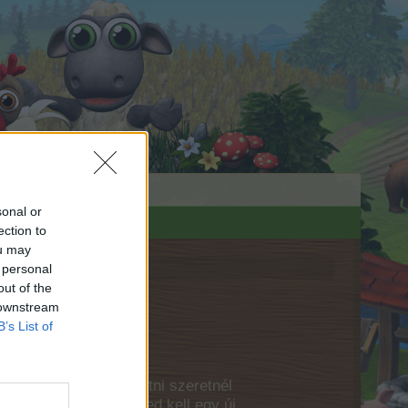
sonal or
ection to
ou may
 personal
out of the
 downstream
B’s List of
latban, vagy beszélgetni szeretnél
ékban, akkor készítened kell egy új