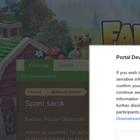
Portal De
Naptár
Fórumok
If you wish 
Új hozzászólások
sensitive in
confirm you
continue se
Fórumok
Játékosok területe
information 
Spam sarok
further disc
participants
Downstream 
Kedves Fórum-Olvasónk!
Abban az esetben, ha aktívan részt szeretnél ven
játékostársaiddal, be kell jelentkezz a játékba, 