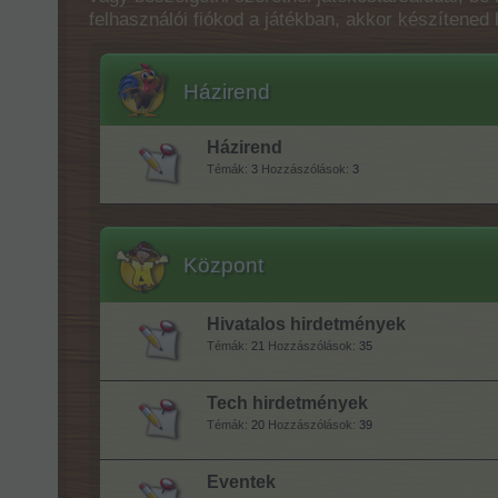
felhasználói fiókod a játékban, akkor készítened k
Házirend
Házirend
Témák:
3
Hozzászólások:
3
Központ
Hivatalos hirdetmények
Témák:
21
Hozzászólások:
35
Tech hirdetmények
Témák:
20
Hozzászólások:
39
Eventek