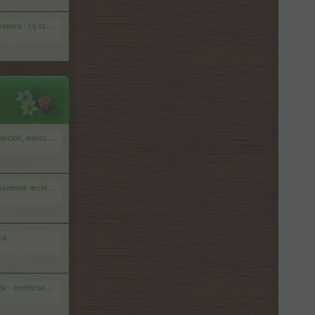
 - Új szabályokkal!
ciók, leárazások!
ítések archívuma
kok
- eventcsevegő