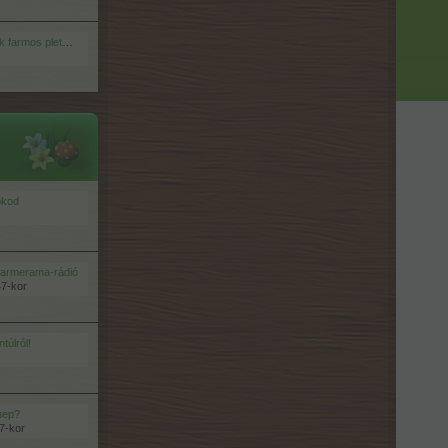
mos pletykapartija
okod
Farmerama-rádió
47-kor
úlról!
thep?
7-kor