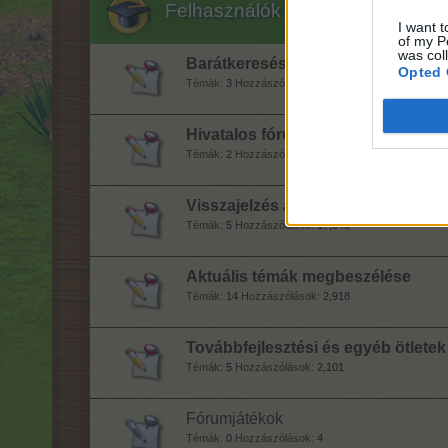
Felhasználók és a játék
I want t
of my P
was col
Barátkeresés
Opted 
Témák:
3
Hozzászólások:
560
Hivatalos fórumjátékok
Témák:
2
Hozzászólások:
159
Visszajelzés a játékról
Témák:
5
Hozzászólások:
17,540
Aktuális témák megbeszélése
Témák:
14
Hozzászólások:
2,918
Továbbfejlesztési és egyéb ötletek
Témák:
5
Hozzászólások:
2,101
Fórumjátékok
Témák:
0
Hozzászólások:
4