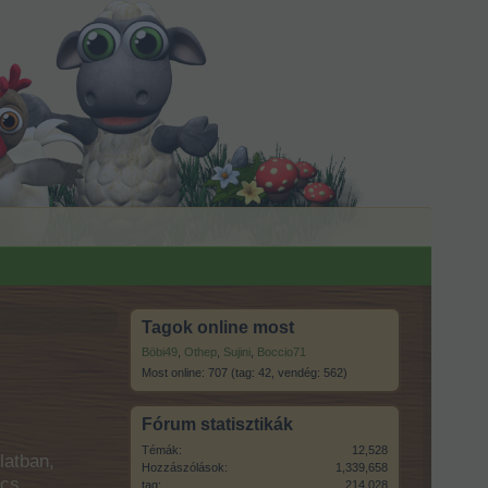
Tagok online most
Böbi49
,
Othep
,
Sujini
,
Boccio71
Most online: 707 (tag: 42, vendég: 562)
Fórum statisztikák
Témák:
12,528
latban,
Hozzászólások:
1,339,658
ncs
tag:
214,028