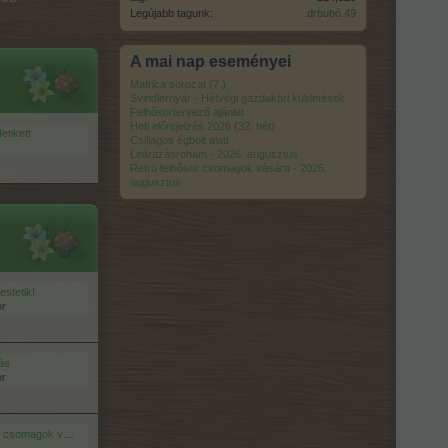
Legújabb tagunk:
.drbubó.49
A mai nap eseményei
Matrica sorozat (7.)
Svindlernyár - Hétvégi gazdaköri küldetések
Felhősortervező ajánlat
Heti előrejelzés 2026 (32. hét)
tikett
Csillagos égbolt alatt
Leárazásroham - 2026. augusztus
Retró felhősor csomagok vására - 2026.
augusztus
estetik!
or
ás
or
ására - 2026. augusztus