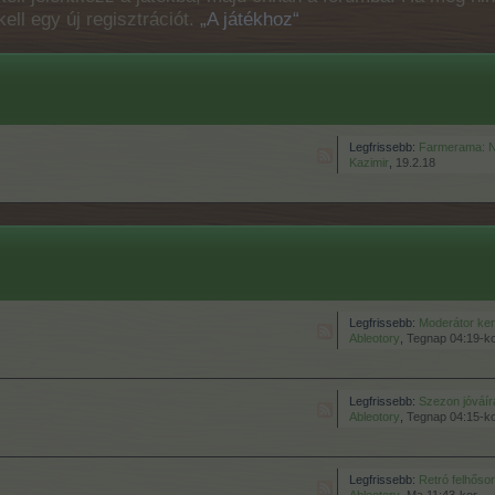
ell egy új regisztrációt.
„A játékhoz“
Legfrissebb:
Farmerama: Ne
Kazimir
,
19.2.18
Legfrissebb:
Moderátor ker
Ableotory
,
Tegnap 04:19-k
Legfrissebb:
Szezon jóváír
Ableotory
,
Tegnap 04:15-k
Legfrissebb:
Retró felhősor csomagok v