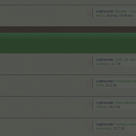
Legfrissebb:
Ajándék - Cserebere
feki13
,
Szerda, 16:45-kor
Legfrissebb:
2026. 26. heti ak
Luminary
,
1.7.26
Legfrissebb:
Farmáruda friss
GYIK
,
14.2.26
Legfrissebb:
Eltünt ajándé
*Zinnia*
,
20.7.26
Legfrissebb:
Lionbury mesék 
kardvirág1
,
22.7.26