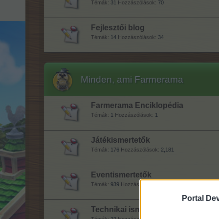
Témák:
31
Hozzászólások:
70
Fejlesztői blog
Témák:
14
Hozzászólások:
34
Minden, ami Farmerama
Farmerama Enciklopédia
Témák:
1
Hozzászólások:
1
Játékismertetők
Témák:
176
Hozzászólások:
2,181
Eventismertetők
Témák:
939
Hozzászólások:
5,523
Portal De
Technikai ismertetők