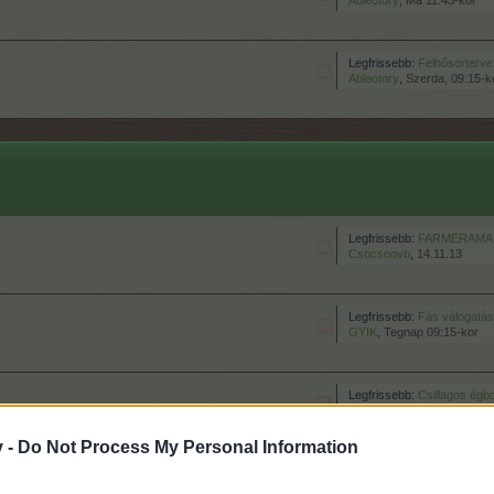
Ableotory
,
Ma 11:43-kor
Legfrissebb:
Felhősorterv
Ableotory
,
Szerda, 09:15-k
Legfrissebb:
FARMERAMA E
Csocsoovb
,
14.11.13
Legfrissebb:
Fás válogatás
GYIK
,
Tegnap 09:15-kor
Legfrissebb:
Csillagos égbol
GYIK
,
Szerda, 09:00-kor
v -
Do Not Process My Personal Information
Legfrissebb:
Javaslatok a lassú, 
Ableotory
,
12.2.24