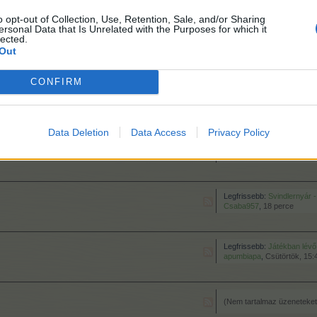
o opt-out of Collection, Use, Retention, Sale, and/or Sharing
ersonal Data that Is Unrelated with the Purposes for which it
lected.
Legfrissebb:
Szomszédker
Out
dite53
,
Ma 16:18-kor
CONFIRM
Legfrissebb:
A gazdakör kir
aboga
,
Szerda, 07:13-kor
Data Deletion
Data Access
Privacy Policy
Legfrissebb:
Farmos és teliholdas 
nagymami2
,
Tegnap 22:16-
Legfrissebb:
Svindlernyár 
Csaba957
,
18 perce
Legfrissebb:
Játékban lévő elemek 
apumbiapa
,
Csütörtök, 15:
(Nem tartalmaz üzeneteket