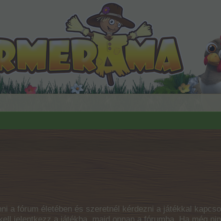
ni a fórum életében és szeretnél kérdezni a játékkal kapcso
 kell jelentkezz a játékba, majd onnan a fórumba. Ha még ni