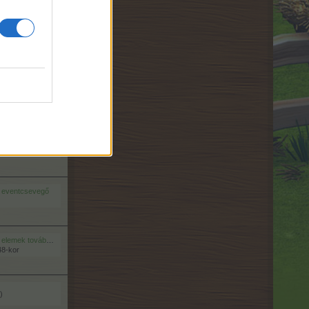
eső
álya
fejlesztések csevegője
kor
- eventcsevegő
továbbfejlesztése - ÚJ
48-kor
)