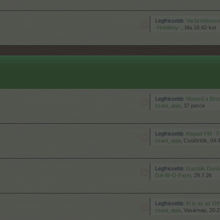
Legfrissebb:
Varázslóinasok far
-Holdfeny-.
,
Ma 16:42-kor
Legfrissebb:
Mutasd a Birt
zsani_apja
,
37 perce
Legfrissebb:
Kispad FM - 
zsani_apja
,
Csütörtök, 04:
Legfrissebb:
Gazdák Dunánt
GA-BI-O-Farm
,
29.7.26
Legfrissebb:
Ki is az az O
zsani_apja
,
Vasárnap, 20:2