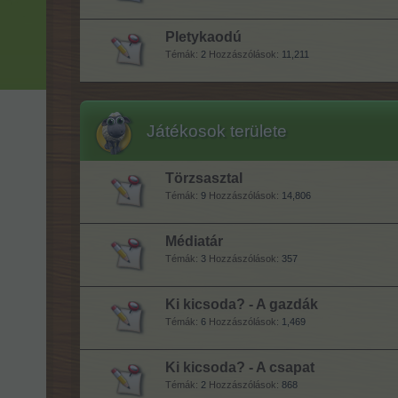
Pletykaodú
Témák:
2
Hozzászólások:
11,211
Játékosok területe
Törzsasztal
Témák:
9
Hozzászólások:
14,806
Médiatár
Témák:
3
Hozzászólások:
357
Ki kicsoda? - A gazdák
Témák:
6
Hozzászólások:
1,469
Ki kicsoda? - A csapat
Témák:
2
Hozzászólások:
868