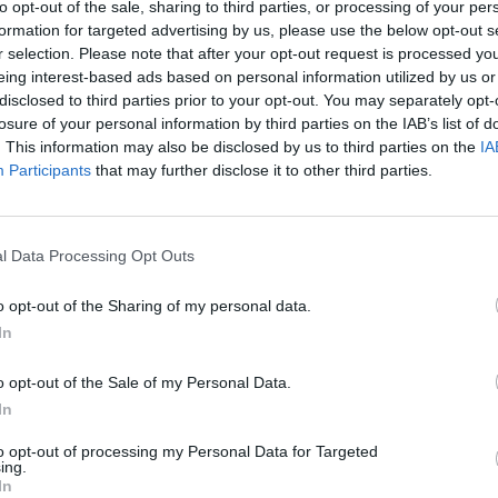
to opt-out of the sale, sharing to third parties, or processing of your per
formation for targeted advertising by us, please use the below opt-out s
r selection. Please note that after your opt-out request is processed y
Legfrissebb:
Vásárlási bón
Dolphin
,
30.7.25
eing interest-based ads based on personal information utilized by us or
disclosed to third parties prior to your opt-out. You may separately opt-
losure of your personal information by third parties on the IAB’s list of
. This information may also be disclosed by us to third parties on the
IA
Participants
that may further disclose it to other third parties.
Legfrissebb:
Eltűnt tárgyak keresés
-Sudden-
,
Ma 08:01-kor
l Data Processing Opt Outs
o opt-out of the Sharing of my personal data.
Legfrissebb:
Hibák, problé
Othep
,
14 perce
In
o opt-out of the Sale of my Personal Data.
k és haladóknak
Legfrissebb:
Kérdések, amikhez n
In
Othep
,
Ma 15:46-kor
to opt-out of processing my Personal Data for Targeted
ing.
In