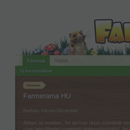
Naptár
Fórumok
Új hozzászólások
Fórumok
Farmerama HU
Kedves Fórum-Olvasónk!
Abban az esetben, ha aktívan részt szeretnél ven
vagy beszélgetni szeretnél játékostársaiddal, be