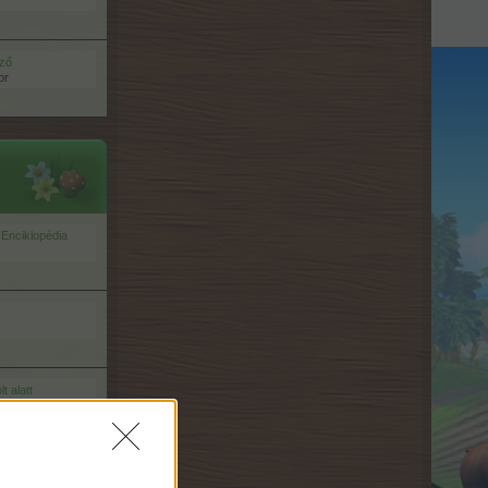
ező
or
nciklopédia
t alatt
akadozó játék ellen