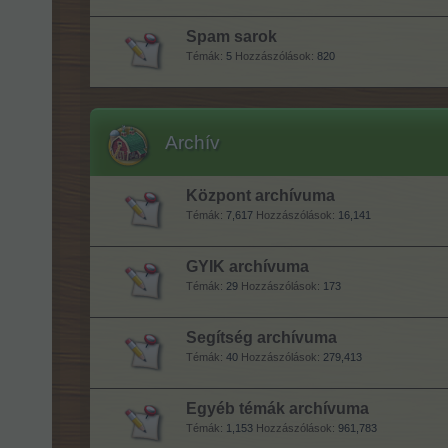
Spam sarok
Témák:
5
Hozzászólások:
820
Archív
Központ archívuma
Témák:
7,617
Hozzászólások:
16,141
GYIK archívuma
Témák:
29
Hozzászólások:
173
Segítség archívuma
Témák:
40
Hozzászólások:
279,413
Egyéb témák archívuma
Témák:
1,153
Hozzászólások:
961,783