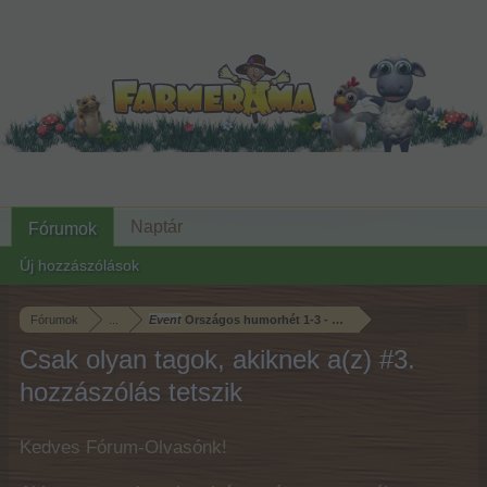
Naptár
Fórumok
Új hozzászólások
Fórumok
...
Event
Országos humorhét 1-3 - 48 órás Gazdaköri küldetések
Csak olyan tagok, akiknek a(z) #3.
hozzászólás tetszik
Kedves Fórum-Olvasónk!