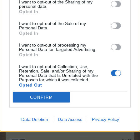
I want to opt-out of the Sharing of my
Utánpótlás-írogató
personal data.
Hozzászólások:
33
Kapott lájkok:
45
Trófea pontok:
40
Opted In
Kuzdern
9.4.25
I want to opt-out of the Sale of my
Personal Data.
Fórum elő legendája
, Férfi, 51, <
Opted In
Hozzászólások:
5,119
Kapott lájkok:
45,102
Trófea pontok:
6,000
I want to opt-out of processing my
Bathilda
9.4.25
Personal Data for Targeted Advertising.
Junior szaki
, nő
Opted In
Hozzászólások:
84
Kapott lájkok:
504
Trófea pontok:
100
I want to opt-out of Collection, Use,
macska49
9.4.25
Retention, Sale, and/or Sharing of my
Personal Data that Is Unrelated with the
Utánpótlás-írogató
, nő, 76, <
Purposes for which it was collected.
Hozzászólások:
28
Kapott lájkok:
172
Trófea pontok:
40
Opted Out
PalMa
9.4.25
CONFIRM
Fórum ismerője
, nő
Hozzászólások:
287
Kapott lájkok:
2,048
Trófea pontok:
310
.barbi1.
9.4.25
Data Deletion
Data Access
Privacy Policy
Junior szaki
, nő, <
Hozzászólások:
95
Kapott lájkok:
376
Trófea pontok:
100