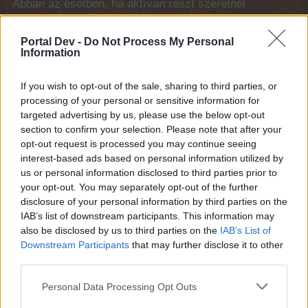
Abban az esetben, ha aktívan részt szeretnél
venni a fórum életében és szeretnél kérdezni a
játékkal kapcsolatban, vagy beszélgetni szeretnél
Portal Dev -
Do Not Process My Personal
játékostársaiddal, be kell jelentkezz a játékba,
Information
majd onnan a fórumba. Ha még nincs felhasználói
fiókod a játékban, akkor készítened kell egy új
If you wish to opt-out of the sale, sharing to third parties, or
regisztrációt.
„A játékhoz“
processing of your personal or sensitive information for
Téma:
Event
Országos humorhét 1-3 - 48 órás Gazdaköri küldetések - 2025.
targeted advertising by us, please use the below opt-out
április
section to confirm your selection. Please note that after your
János1957
16.4.25
opt-out request is processed you may continue seeing
interest-based ads based on personal information utilized by
Fórum-zöldfülű
, Férfi, 68, <
Hozzászólások:
0
Kapott lájkok:
0
Trófea pontok:
10
us or personal information disclosed to third parties prior to
your opt-out. You may separately opt-out of the further
maszilva
11.4.25
disclosure of your personal information by third parties on the
Haladó
IAB’s list of downstream participants. This information may
Hozzászólások:
147
Kapott lájkok:
831
Trófea pontok:
160
also be disclosed by us to third parties on the
IAB’s List of
Downstream Participants
that may further disclose it to other
GA-BI-O-Farm
10.4.25
third parties.
Mindentudó orákulum
, nő
Hozzászólások:
4,863
Kapott lájkok:
42,168
Trófea pontok:
4,900
Personal Data Processing Opt Outs
jucus1976
9.4.25