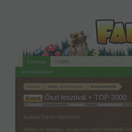
Naptár
Fórumok
Új hozzászólások
Fórumok
Minden, ami Farmerama
Eventismertetők
Őszi fesztivál + TOP 3000
Event
Kategória: '
Eventismertetők
', témanyitó:
|Tamás|
, témanyitás ideje:
5.1.22
Kedves Fórum-Olvasónk!
Abban az esetben, ha aktívan részt szeretnél ven