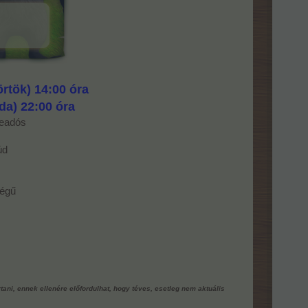
örtök) 14:00 óra
rda) 22:00 óra
beadós
úd
ségű
rtani, ennek ellenére előfordulhat, hogy téves, esetleg nem aktuális