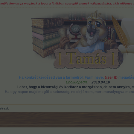
tője fenntartja magának a jogot a játékban szereplő elemek változtatására, akár előzetes b
Ha konkrét kérdésed van a farmodról: Farm neve,
User ID
megadá
Enciklopédia
~
2010.04.10
Lehet, hogy a biztonsági öv korlátoz a mozgásban, de nem annyira, m
Ha egy napon majd megöl a sebesség, ne sírj értem, mert mosolyogva mente
li ezt.