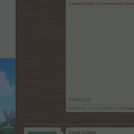
A Bigpoint GmbH, a Farmerama játék üzemelte
|Tamás|
,
5.1.22
barbi021951
,
mnkm
,
Bathilda
és
19 más
kedve
Event kellékei