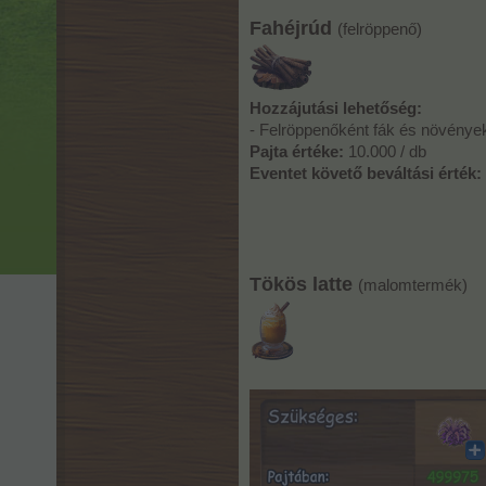
Fahéjrúd
(felröppenő)
Hozzájutási lehetőség:
- Felröppenőként fák és növények 
Pajta értéke:
10.000 / db
Eventet követő beváltási érték:
Tökös latte
(malomtermék)