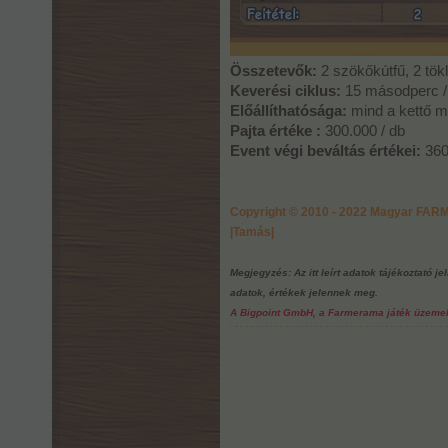
Összetevők:
2 szökőkútfű, 2 tökl
Keverési ciklus:
15 másodperc /
Előállíthatósága:
mind a kettő 
Pajta értéke :
300.000 / db
Event végi beváltás értékei:
360
Copyright © 2010 - 2022 Magyar FA
|Tamás|
Megjegyzés: Az itt leírt adatok tájékoztató j
adatok, értékek jelennek meg.
A Bigpoint GmbH, a Farmerama játék üzemelte