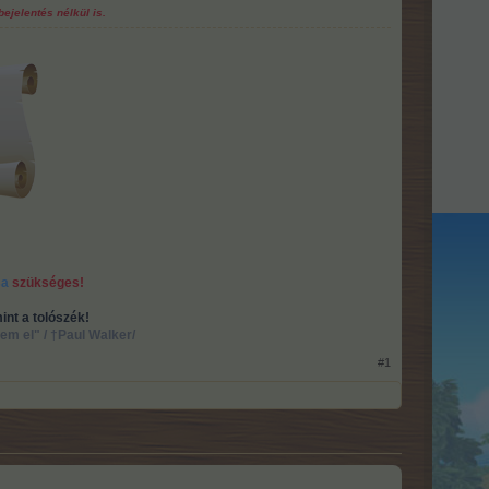
ejelentés nélkül is.
sa
szükséges!
int a tolószék!
m el" / †Paul Walker/
#1