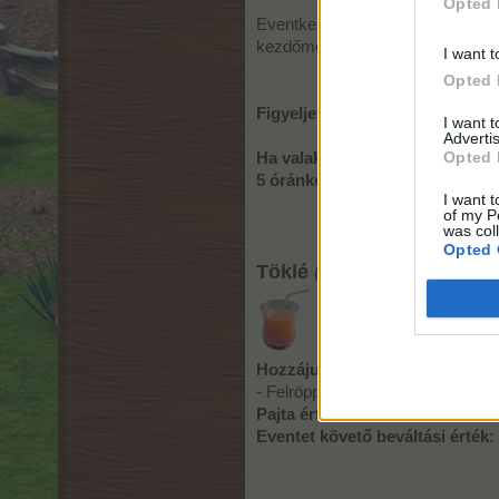
Opted 
Eventkezdéskor
10 db mag
jelen
kezdőmennyiség számukra)
I want t
Opted 
Figyeljetek arra, hogy a felad
I want 
Advertis
Opted 
Ha valakinek mégis elfogy az ö
5 óránként 5 magot ad a rendsz
I want t
of my P
was col
Opted 
Töklé
(felröppenő)
Hozzájutási lehetőség:
- Felröppenőként növények aratás
Pajta értéke:
100.000 /db
Eventet követő beváltási érték: