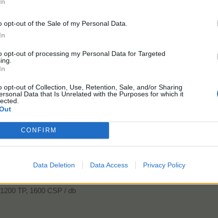
In
ik meg a vetőtáblán. Ebből kell a kívánt mennyiséget felszaporítani.
o opt-out of the Sale of my Personal Data.
In
atok beszállításánál maradjon újra vethető mennyiség a növénybő
to opt-out of processing my Personal Data for Targeted
ing.
In
sszes eventnövény a pajtából a befejezést megelőzően, akkor segí
er az eventnövényből abban az esetben, ha véletlenül lenullázza
o opt-out of Collection, Use, Retention, Sale, and/or Sharing
ersonal Data that Is Unrelated with the Purposes for which it
lected.
Out
CONFIRM
Data Deletion
Data Access
Privacy Policy
ából (eventes terület)
1200 TP, 1600 CSP / db