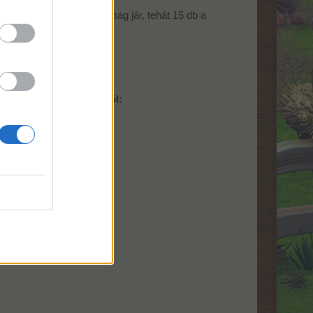
 (új prémiumtagoknak +5 mag jár, tehát 15 db a
l/növényekből.
tséget kaphat a játéktól:
 valaki a mennyiségét.