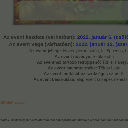
Az event kezdete (várhatóan):
2022. január 6. (csüt
Az event vége (várhatóan):
2022. január 12. (sze
Az event jellege:
Növénytermesztős, felröppenős, 
Az event növénye:
Szökőkútfű
Az eventhez tartozó felröppenő:
Töklé, Fahéjr
Az event malomterméke:
Tökös Latte
Az event indításához szükséges szint:
3.
Az event besorolása:
alap event közepes nehéz
RMERAMA csapat
ellegűek. Az itt megjelenített információkat megpróbáljuk mindig a lehető legaktuálisabban ta