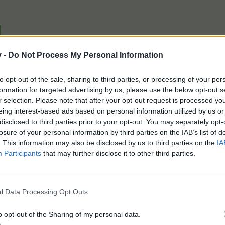
v -
Do Not Process My Personal Information
to opt-out of the sale, sharing to third parties, or processing of your per
formation for targeted advertising by us, please use the below opt-out s
r selection. Please note that after your opt-out request is processed y
eing interest-based ads based on personal information utilized by us or
disclosed to third parties prior to your opt-out. You may separately opt-
losure of your personal information by third parties on the IAB’s list of
növény pl:
~Tök (f), Paprika (b)
. This information may also be disclosed by us to third parties on the
IA
ITT
<< találjátok
Participants
that may further disclose it to other third parties.
t
l Data Processing Opt Outs
övény
 VÍZ és TRÁGYA!!
o opt-out of the Sharing of my personal data.
vetően:
60 TP, 80 CSP / db