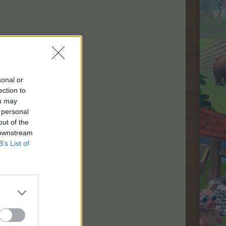
sonal or
ection to
ou may
 personal
out of the
 downstream
B’s List of