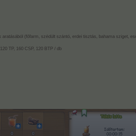
aratásából (főfarm, szédült szántó, erdei tisztás, bahama sziget, e
120 TP, 160 CSP, 120 BTP / db