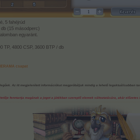
é, 5 fahéjrúd
 db (15 másodperc)
malomban egyaránt.
0 TP, 4800 CSP, 3600 BTP / db
RMERAMA csapat
ellegűek. Az itt megjelenített információkat megpróbáljuk mindig a lehető legaktuálisabban ta
tője fenntartja magának a jogot a játékban szereplő elemek változtatására, akár előzetes b