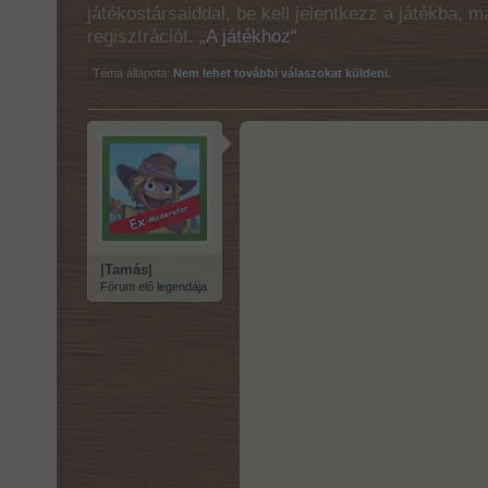
játékostársaiddal, be kell jelentkezz a játékba, 
regisztrációt.
„A játékhoz“
Téma állapota:
Nem lehet további válaszokat küldeni.
|Tamás|
Fórum elő legendája