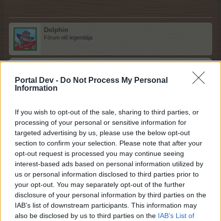
Dolphin
Fórum elő legendája
zsona416 írta:
↑
Portal Dev -
Do Not Process My Personal
Information
Sziasztok
Tudom, hogy sokan nem szeretik, de nekem még mindig ez az
If you wish to opt-out of the sale, sharing to third parties, or
egyik kedvenc eventem. Most kicsit háttérbe került ugyan a TOP
processing of your personal or sensitive information for
miatt, de tegnap sikerült befejezni. Azt elárulná valaki, hogy most
melyik volt az új pálya? Az előzőnél régebbi pályákkal
targeted advertising by us, please use the below opt-out
játszottam le, és most nem tudtam eldönteni.
section to confirm your selection. Please note that after your
opt-out request is processed you may continue seeing
Szia,
interest-based ads based on personal information utilized by
Cincogi irodája az új helyszín neve.
us or personal information disclosed to third parties prior to
Gratulálok a befejezéshez és hajrá a TOP-on.
your opt-out. You may separately opt-out of the further
26.11.25
disclosure of your personal information by third parties on the
IAB’s list of downstream participants. This information may
hóóvirág
,
GA-BI-O-Farm
,
vihence
és
még 1 ember
kedveli ezt.
also be disclosed by us to third parties on the
IAB’s List of