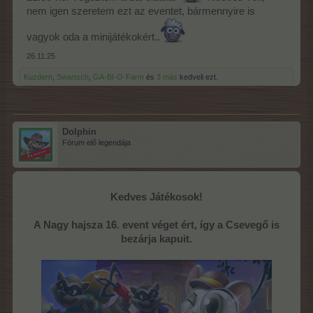
nem igen szeretem ezt az eventet, bármennyire is
vagyok oda a minijátékokért..
26.11.25
Kuzdern
,
Swartsch
,
GA-BI-O-Farm
és
3 más
kedveli ezt.
Dolphin
Fórum elő legendája
Kedves Játékosok!
A Nagy hajsza 16. event véget ért, így a Csevegő is
bezárja kapuit.