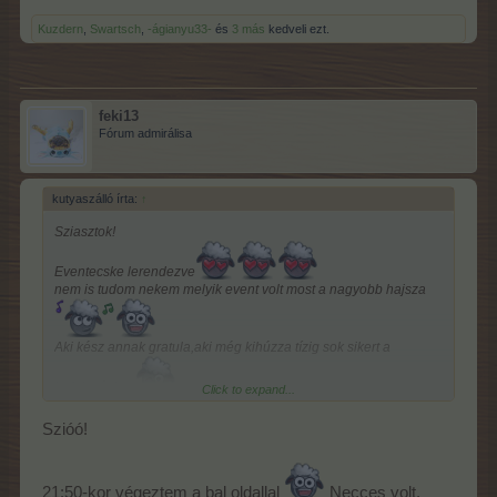
Kuzdern
,
Swartsch
,
-ágianyu33-
és
3 más
kedveli ezt.
feki13
Fórum admirálisa
kutyaszálló írta:
↑
Sziasztok!
Eventecske lerendezve
nem is tudom nekem melyik event volt most a nagyobb hajsza
Aki kész annak gratula,aki még kihúzza tízig sok sikert a
befejezéshez
Click to expand...
Szióó!
21:50-kor végeztem a bal oldallal
Necces volt,