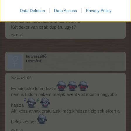
Baloldallal végeztem. Köszönet a helytárért. Jobb oldalon
Data Deletion
Data Access
Privacy Policy
így kilencvenhármas szintig jutottam. Még van egy
aratás, amitől sokat már nem várok.
Két dekor van csak duplán, ugye?
26.11.25
kutyaszálló
Fórumőrült
Sziasztok!
Eventecske lerendezve
nem is tudom nekem melyik event volt most a nagyobb
hajsza
Aki kész annak gratula,aki még kihúzza tízig sok sikert a
befejezéshez
26.11.25