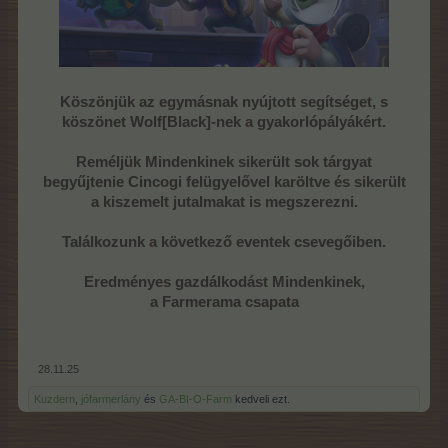
Köszönjük az egymásnak nyújtott segítséget, s
köszönet Wolf[Black]-nek a gyakorlópályákért.
Reméljük Mindenkinek sikerült sok tárgyat
begyűjtenie Cincogi felügyelővel karöltve és sikerült
a kiszemelt jutalmakat is megszerezni.
Találkozunk a következő eventek csevegőiben.
Eredményes gazdálkodást Mindenkinek,
a Farmerama csapata
28.11.25
Kuzdern
,
jófarmerlány
és
GA-BI-O-Farm
kedveli ezt.