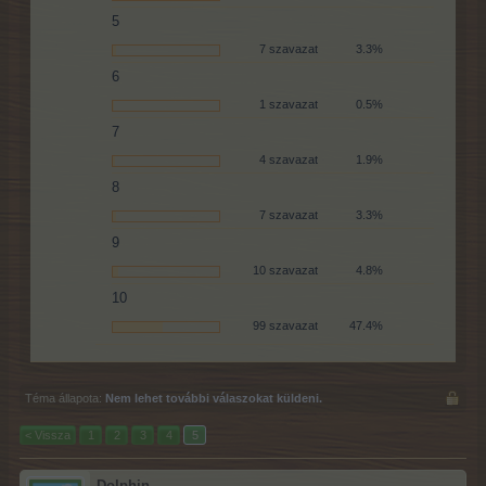
5
7 szavazat
3.3%
6
1 szavazat
0.5%
7
4 szavazat
1.9%
8
7 szavazat
3.3%
9
10 szavazat
4.8%
10
99 szavazat
47.4%
Téma állapota:
Nem lehet további válaszokat küldeni.
< Vissza
1
2
3
4
5
Dolphin