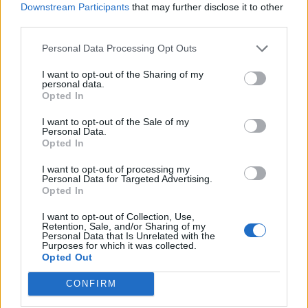
Downstream Participants
that may further disclose it to other
third parties.
zsona416
Fórum bárója
Personal Data Processing Opt Outs
I want to opt-out of the Sharing of my
personal data.
Dolphin írta:
↑
Opted In
Szia,
Cincogi irodája az új helyszín neve.
I want to opt-out of the Sale of my
Gratulálok a befejezéshez és hajrá a TOP-on.
Personal Data.
Opted In
Köszönöm szépen, kicsit visszaolvasva
I want to opt-out of processing my
megtaláltam...az előzőnél sem figyeltem, így most 2
Personal Data for Targeted Advertising.
ismeretlen pálya is volt. Köszönöm a válaszod.
Opted In
26.11.25
I want to opt-out of Collection, Use,
Retention, Sale, and/or Sharing of my
GA-BI-O-Farm
,
vihence
és
Dolphin
kedveli ezt.
Personal Data that Is Unrelated with the
Purposes for which it was collected.
Opted Out
GCSRama
CONFIRM
Utánpótlás-írogató