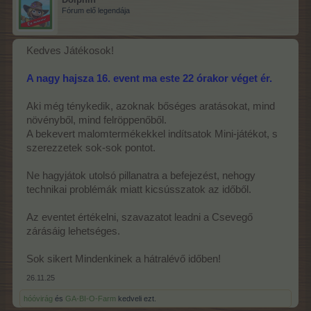
Fórum elő legendája
Kedves Játékosok!
A nagy hajsza 16. event ma este 22 órakor véget ér.
Aki még ténykedik, azoknak bőséges aratásokat, mind
növényből, mind felröppenőből.
A bekevert malomtermékekkel indítsatok Mini-játékot, s
szerezzetek sok-sok pontot.
Ne hagyjátok utolsó pillanatra a befejezést, nehogy
technikai problémák miatt kicsússzatok az időből.
Az eventet értékelni, szavazatot leadni a Csevegő
zárásáig lehetséges.
Sok sikert Mindenkinek a hátralévő időben!
26.11.25
hóóvirág
és
GA-BI-O-Farm
kedveli ezt.