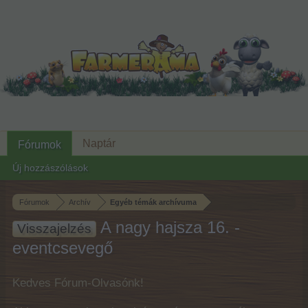
Naptár
Fórumok
Új hozzászólások
Fórumok
Archív
Egyéb témák archívuma
A nagy hajsza 16. -
Visszajelzés
eventcsevegő
Kedves Fórum-Olvasónk!