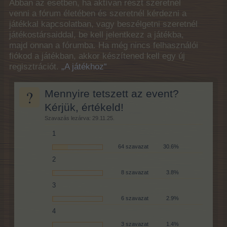
Abban az esetben, ha aktívan részt szeretnél
venni a fórum életében és szeretnél kérdezni a
játékkal kapcsolatban, vagy beszélgetni szeretnél
játékostársaiddal, be kell jelentkezz a játékba,
majd onnan a fórumba. Ha még nincs felhasználói
fiókod a játékban, akkor készítened kell egy új
regisztrációt.
„A játékhoz“
?
Mennyire tetszett az event?
Kérjük, értékeld!
Szavazás lezárva: 29.11.25.
1
64 szavazat
30.6%
2
8 szavazat
3.8%
3
6 szavazat
2.9%
4
3 szavazat
1.4%