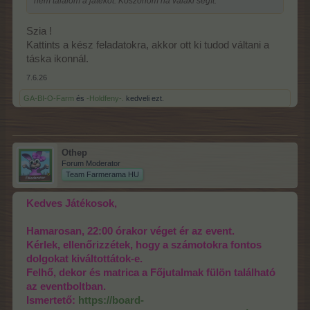
nem találom a játékot. Köszönöm ha valaki segít.
Szia !
Kattints a kész feladatokra, akkor ott ki tudod váltani a
táska ikonnál.
7.6.26
GA-BI-O-Farm
és
-Holdfeny-.
kedveli ezt.
Othep
Forum Moderator
Team Farmerama HU
Kedves Játékosok,
Hamarosan, 22:00 órakor véget ér az event.
Kérlek, ellenőrizzétek, hogy a számotokra fontos
dolgokat kiváltottátok-e.
Felhő, dekor és matrica a Főjutalmak fülön található
az eventboltban.
Ismertető:
https://board-