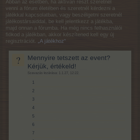
Abban az esetben, ha aktívan részt szeretnél
venni a fórum életében és szeretnél kérdezni a
játékkal kapcsolatban, vagy beszélgetni szeretnél
játékostársaiddal, be kell jelentkezz a játékba,
majd onnan a fórumba. Ha még nincs felhasználói
fiókod a játékban, akkor készítened kell egy új
regisztrációt.
„A játékhoz“
?
Mennyire tetszett az event?
Kérjük, értékeld!
Szavazás lezárása: 1.1.27, 12:22.
1
2
3
4
5
6
7