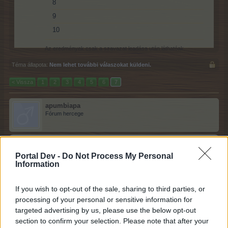
8
9
10
Az eredmények csak a szavazat leadása után láthatóak.
Téma állapota:
Nem lehet további válaszokat küldeni.
< Vissza
1
2
3
4
5
6
7
apumbiapa
Fórum hercege
tofi7f írta:
↑
Portal Dev -
Do Not Process My Personal
Sziasztok! Pici segítséget kérnék, a strandtörülközőt mi adja?
Information
Már ezt keresem egy ideje.
If you wish to opt-out of the sale, sharing to third parties, or
Szia!
processing of your personal or sensitive information for
A delfin terményese.
targeted advertising by us, please use the below opt-out
section to confirm your selection. Please note that after your
6.6.26