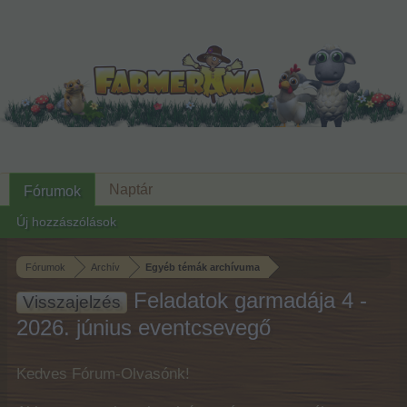
Naptár
Fórumok
Új hozzászólások
Fórumok
Archív
Egyéb témák archívuma
Feladatok garmadája 4 -
Visszajelzés
2026. június eventcsevegő
Kedves Fórum-Olvasónk!