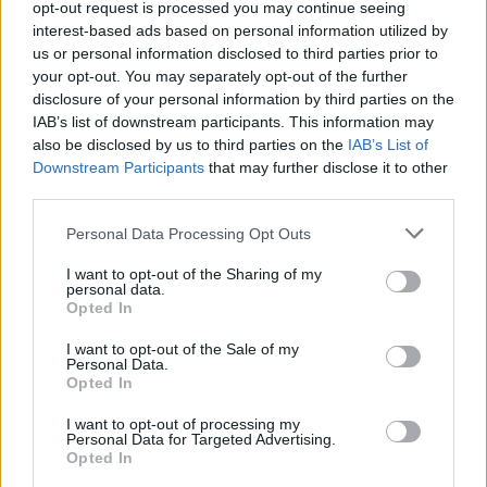
opt-out request is processed you may continue seeing
benedekbobe63
kedveli ezt.
interest-based ads based on personal information utilized by
us or personal information disclosed to third parties prior to
your opt-out. You may separately opt-out of the further
disclosure of your personal information by third parties on the
kiszsuzsi
IAB’s list of downstream participants. This information may
Törekvő
also be disclosed by us to third parties on the
IAB’s List of
Downstream Participants
that may further disclose it to other
Sziasztok! egy kis segítséget szeretnék kérni a feladatot
third parties.
megcsináltam de a jutalmakat még nem váltottam ki és
sehol nem találom a játékot. Köszönöm ha valaki segít.
Personal Data Processing Opt Outs
7.6.26
I want to opt-out of the Sharing of my
personal data.
feki13
kedveli ezt.
Opted In
I want to opt-out of the Sale of my
Personal Data.
feki13
Opted In
Fórum admirálisa
I want to opt-out of processing my
Personal Data for Targeted Advertising.
Opted In
kiszsuzsi írta:
↑