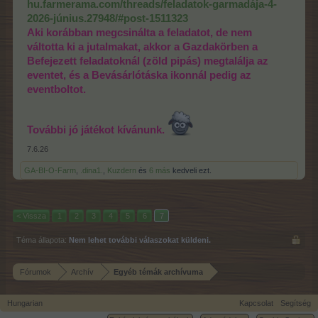
hu.farmerama.com/threads/feladatok-garmadája-4-
2026-június.27948/#post-1511323
Aki korábban megcsinálta a feladatot, de nem
váltotta ki a jutalmakat, akkor a Gazdakörben a
Befejezett feladatoknál (zöld pipás) megtalálja az
eventet, és a Bevásárlótáska ikonnál pedig az
eventboltot.
További jó játékot kívánunk.
7.6.26
GA-BI-O-Farm
,
.dina1.
,
Kuzdern
és
6 más
kedveli ezt.
< Vissza
1
2
3
4
5
6
7
Téma állapota:
Nem lehet további válaszokat küldeni.
Fórumok
Archív
Egyéb témák archívuma
Hungarian
Kapcsolat
Segítség