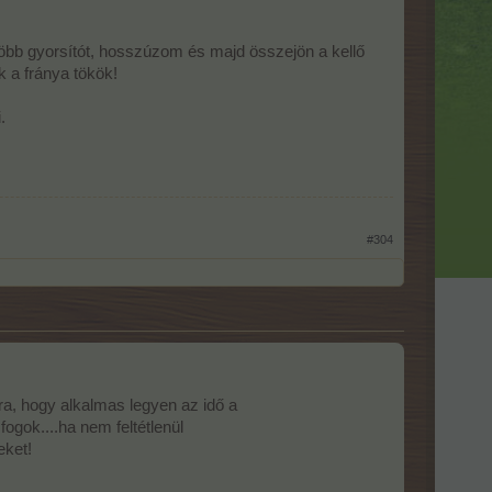
öbb gyorsítót, hosszúzom és majd összejön a kellő
 a fránya tökök!
.
#304
rra, hogy alkalmas legyen az idő a
fogok....ha nem feltétlenül
eket!