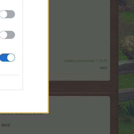
árosból, jól kezelik.
Utoljára szerkesztett:
7.10.25
#303
rősnek kell(ene) lenni.
látni!