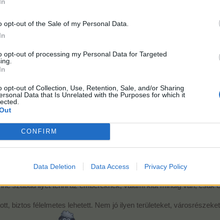
In
n járőrbe, ha itt akarnánk se tudnánk ennyit találni.
kép, puccos területek vannak, elég sok a felújítás.
o opt-out of the Sale of my Personal Data.
tt, az utak jók, nincs dugó és rengeteg autó, ki vannak szorítva a belv
In
to opt-out of processing my Personal Data for Targeted
ing.
.
In
o opt-out of Collection, Use, Retention, Sale, and/or Sharing
ersonal Data that Is Unrelated with the Purposes for which it
lected.
Out
veli ezt.
CONFIRM
Data Deletion
Data Access
Privacy Policy
nne szabad ilyet tenni az embereknek, valami kiút mindig van, csak e
, biztos félelmetes lehetett. Nem jó ilyen területeket, városrészeket 