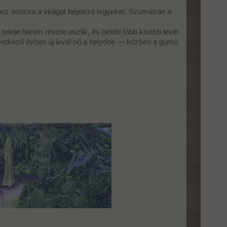
ához vonzza a virágot beporzó legyeket. Szumátrán a
.
 teteje három részre oszlik, és belőle több kisebb levél
következő évben új levél nő a helyébe — közben a gumó