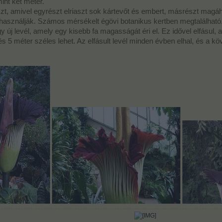
int két méter.
szt, amivel egyrészt elriaszt sok kártevőt és embert, másrészt mag
nt használják. Számos mérsékelt égövi botanikus kertben megtalálható
 új levél, amely egy kisebb fa magasságát éri el. Ez idővel elfásul, a
és 5 méter széles lehet. Az elfásult levél minden évben elhal, és a 
​