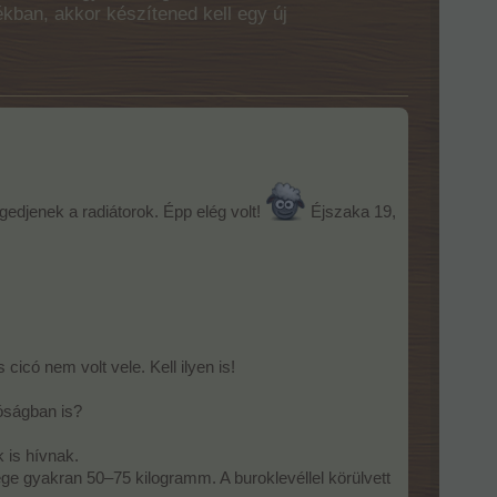
ékban, akkor készítened kell egy új
gedjenek a radiátorok. Épp elég volt!
Éjszaka 19,
cicó nem volt vele. Kell ilyen is!
óságban is?
 is hívnak.
ege gyakran 50–75 kilogramm. A buroklevéllel körülvett