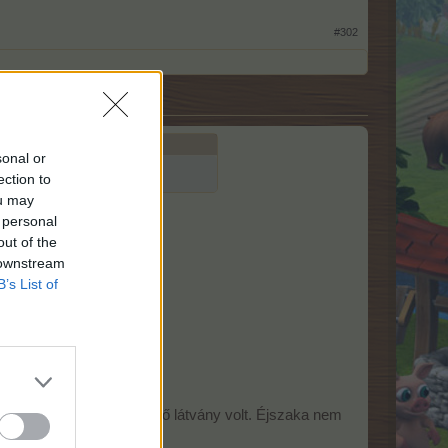
#302
sonal or
ection to
ou may
 personal
out of the
 downstream
B’s List of
oltok voltak bezárva, ijesztő látvány volt. Éjszaka nem