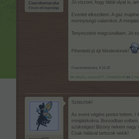
Jó viszont, hogy láttál olyat is, am
Csacskamacska
Fórum elő legendája
Eventet elkezdtem. A gaz majdne
mennyiségű valamikor. A miniját
Tenyésztést megcsináltam. Jó so
Pihentető jó éjt Mindenkinek!
Csacskamacska
,
9.10.25
Ms.AbyZu
,
zsozso577
,
Tündi100149
és
2 má
Sziasztok!
Az event végére pontot tettem. / 
minijátékokra. Borsodban voltam...
szükséges! Bizony nekem nagy se
Csak hálával tartozok nekik!