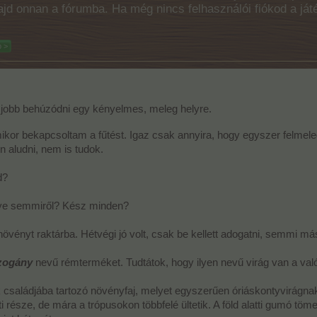
majd onnan a fórumba. Ha még nincs felhasználói fiókod a ját
 >
 jobb behúzódni egy kényelmes, meleg helyre.
mikor bekapcsoltam a fűtést. Igaz csak annyira, hogy egyszer felmele
 aludni, nem is tudok.
d?
gye semmiről? Kész minden?
vényt raktárba. Hétvégi jó volt, csak be kellett adogatni, semmi más 
zogány
nevű rémterméket. Tudtátok, hogy ilyen nevű virág van a val
k családjába tartozó növényfaj, melyet egyszerűen óriáskontyvirágnak
 része, de mára a trópusokon többfelé ültetik. A föld alatti gumó töm