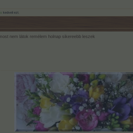
ás
kedveli ezt.
most nem látok remélem holnap sikereebb leszek