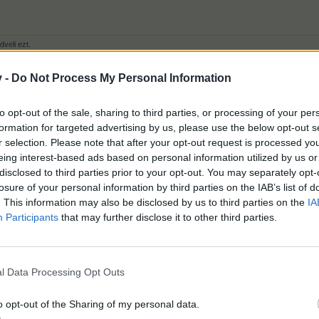
veli ezt.
v -
Do Not Process My Personal Information
to opt-out of the sale, sharing to third parties, or processing of your per
 nem látok remélem holnap sikereebb leszek
formation for targeted advertising by us, please use the below opt-out s
r selection. Please note that after your opt-out request is processed y
eing interest-based ads based on personal information utilized by us or
disclosed to third parties prior to your opt-out. You may separately opt-
losure of your personal information by third parties on the IAB’s list of
. This information may also be disclosed by us to third parties on the
IA
zlovák területen, áthaladva. Nem írom ki a helyek nevét.
Participants
that may further disclose it to other third parties.
oda és vissza úton is, nagy késéssel érkeztünk.
 hírekbe se kerül.
gyik Brno
l Data Processing Opt Outs
 szó szerint kísértet járta, elhagyatott épületek, iskolák, lakóházak, b
o opt-out of the Sharing of my personal data.
rtokba vették a romhalmaz negyedet, egyesek.