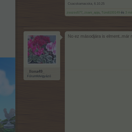
Csacskamacska
,
6.10.25
zsozso577
,
zsani_apja
,
Tündi100149
és
3 m
No ez másodjára is elment..már 
_Ilona49_
Fórumfelvigyázó