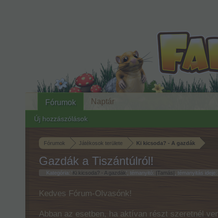
Naptár
Fórumok
Új hozzászólások
Fórumok
Játékosok területe
Ki kicsoda? - A gazdák
Gazdák a Tiszántúlról!
Kategória: '
Ki kicsoda? - A gazdák
', témanyitó:
|Tamás|
, témanyitás ideje
Kedves Fórum-Olvasónk!
Abban az esetben, ha aktívan részt szeretnél ven