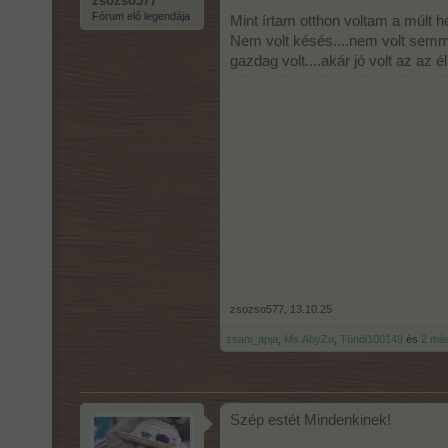
zsozso577
Fórum elő legendája
Mint írtam otthon voltam a múlt h
Nem volt késés....nem volt semmi
gazdag volt....akár jó volt az az 
zsozso577
,
13.10.25
zsani_apja
,
Ms.AbyZu
,
Tündi100149
és
2 má
Szép estét Mindenkinek!