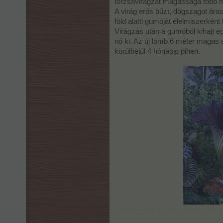
torzsavirágzat magassága több m
A virág erős bűzt, dögszagot ára
föld alatti gumóját élelmiszerké
Virágzás után a gumóból kihajt egy
nő ki. Az új lomb 6 méter magas 
körülbelül 4 hónapig pihen.