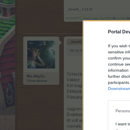
_Ilona49_
,
6.10.25
zsozso577
,
zsani_apja
,
Kuzdern
és
3 más
ked
Portal De
_Ilona49_ írta:
↑
If you wish 
No ez másodjára is elment..már most
sensitive in
confirm you
continue se
information 
Sziasztok
further disc
Ms.AbyZu
Válasz
Fórum biztosa
participants
Két tragikus, szomorú eset volt S
Downstream 
Előttünk lévő vonat elé ugrottak 
Párkányiak mondták, rendszeres,
nagyon szép helyeken jártunk, e
Persona
Érdekesség.
Itt volt egy nagy területű negyed,
I want t
mernék ott végig menni, mert bi