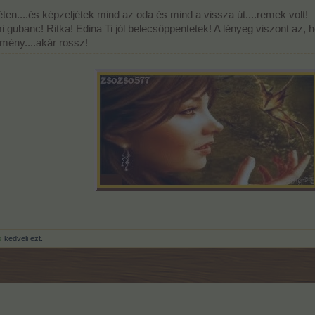
éten....és képzeljétek mind az oda és mind a vissza út....remek volt!
 gubanc! Ritka! Edina Ti jól belecsöppentetek! A lényeg viszont az,
élmény....akár rossz!
s
kedveli ezt.