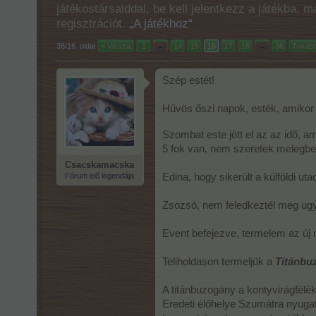
játékostársaiddal, be kell jelentkezz a játékba, 
regisztrációt.
„A játékhoz“
36/16. oldal
< Vissza
1
←
14
15
16
17
18
→
36
Tovább
Szép estét!
Hűvös őszi napok, esték, amikor
Szombat este jött el az az idő, a
5 fok van, nem szeretek melegben
Csacskamacska
Fórum elő legendája
Edina, hogy sikerült a külföldi uta
Zsozsó, nem feledkeztél meg u
Event befejezve, termelem az új nö
Teliholdason termeljük a
Titánbu
A titánbuzogány a kontyvirágfélé
Eredeti élőhelye Szumátra nyugati