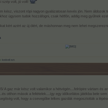
i szép volt, jó volt!
m kész, viszont röpi nagyon gyalázatosan kevés jön. Nem áldozok t
ékhoz úgysem tudok hozzáfogni, csak hétfőn, addig meg gyűlnek ezek
kat kért azért az új ólért, de máshonnan meg nem lehet megszerezni
​
s
kedveli ezt.
45/ A gaz már kész volt valamikor a hétvégén....felröpire vártam és a
és otthon mások a feltételek....így egy időkorlátos játékba bele sem 
gítség volt, hogy a csevegőbe lelkes gazdák megosztották a lépés