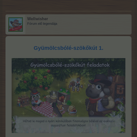
Wellwisher
Fórum elő legendája
Gyümölcsbólé-szökőkút 1.