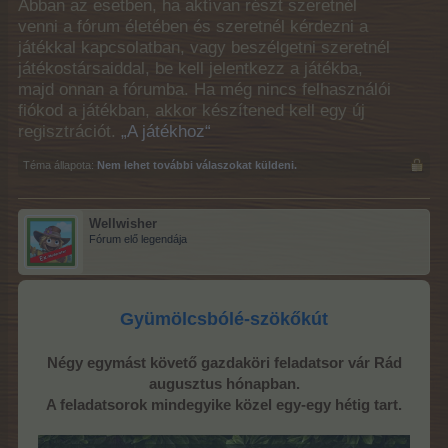
Abban az esetben, ha aktívan részt szeretnél
venni a fórum életében és szeretnél kérdezni a
játékkal kapcsolatban, vagy beszélgetni szeretnél
játékostársaiddal, be kell jelentkezz a játékba,
majd onnan a fórumba. Ha még nincs felhasználói
fiókod a játékban, akkor készítened kell egy új
regisztrációt.
„A játékhoz“
Téma állapota:
Nem lehet további válaszokat küldeni.
Wellwisher
Fórum elő legendája
Gyümölcsbólé-szökőkút
Négy egymást követő gazdaköri feladatsor vár Rád
augusztus hónapban.
A feladatsorok mindegyike közel egy-egy hétig tart.