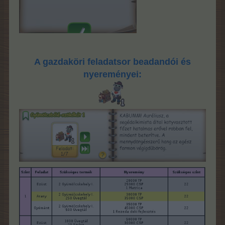
A gazdaköri feladatsor beadandói és
nyereményei: