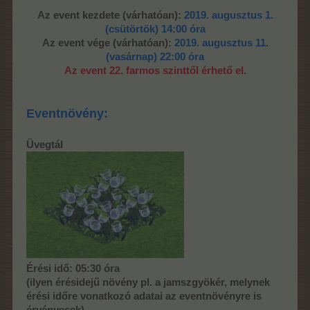
Az event kezdete (várhatóan):
2019. augusztus 1.
(csütörtök) 14:00 óra
Az event vége (várhatóan):
2019.
augusztus 1
1.
(vasárnap) 22:00 óra
Az event 22. farmos szinttől érhető el.
Eventnövény:
Üvegtál
Érési idő: 05:30 óra
(ilyen érésidejű növény pl. a jamszgyökér, melynek
érési időre vonatkozó adatai az eventnövényre is
érvényesek)