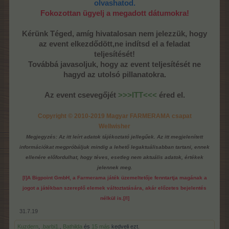
olvashatod.
Fokozottan ügyelj a megadott dátumokra!
Kérünk Téged, amíg hivatalosan nem jelezzük, hogy
az event elkezdődött,ne indítsd el a feladat
teljesítését!
Továbbá javasoljuk, hogy az event teljesítését ne
hagyd az utolsó pillanatokra.
Az event csevegőjét
>>>ITT<<<
éred el.
Copyright © 2010-2019 Magyar FARMERAMA csapat
Wellwisher
Megjegyzés: Az itt leírt adatok tájékoztató jellegűek. Az itt megjelenített
információkat megpróbáljuk mindig a lehető legaktuálisabban tartani, ennek
ellenére előfordulhat, hogy téves, esetleg nem aktuális adatok, értékek
jelennek meg.
[I]A Bigpoint GmbH, a Farmerama játék üzemeltetője fenntartja magának a
jogot a játékban szereplő elemek változtatására, akár előzetes bejelentés
nélkül is.[/I]
31.7.19
Kuzdern
,
.barbi1.
,
Bathilda
és
15 más
kedveli ezt.