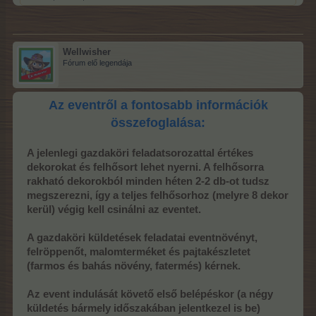
Wellwisher
Fórum elő legendája
Az eventről a fontosabb információk
összefoglalása:
A jelenlegi gazdaköri feladatsorozattal értékes
dekorokat és felhősort lehet nyerni. A felhősorra
rakható dekorokból minden héten 2-2 db-ot tudsz
megszerezni, így a teljes felhősorhoz (melyre 8 dekor
kerül) végig kell csinálni az eventet.
A gazdaköri küldetések feladatai eventnövényt,
felröppenőt, malomterméket és pajtakészletet
(farmos és bahás növény, fatermés) kérnek.
Az event indulását követő első belépéskor (a négy
küldetés bármely időszakában jelentkezel is be)