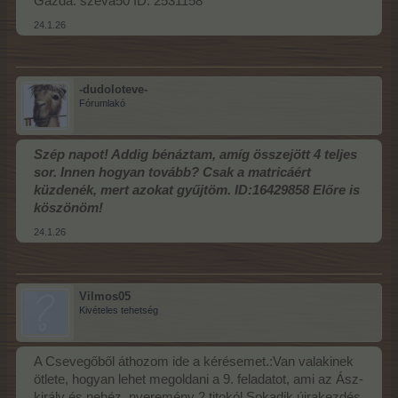
Gazda: szeva50 ID: 2531158
24.1.26
-dudoloteve-
Fórumlakó
Szép napot! Addig bénáztam, amíg összejött 4 teljes
sor. Innen hogyan tovább? Csak a matricáért
küzdenék, mert azokat gyűjtöm. ID:16429858 Előre is
köszönöm!
24.1.26
Vilmos05
Kivételes tehetség
A Csevegőből áthozom ide a kérésemet.:Van valakinek
ötlete, hogyan lehet megoldani a 9. feladatot, ami az Ász-
király és nehéz, nyeremény 2 titokól.Sokadik újrakezdés