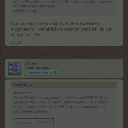
Némelyik levelezőprogram (pl. a Gmail is), egybefűzi az azonos
címzettől érkező leveleket.
Megnézted így is?
Azonos emailcímen vannak, és természetesen
megnéztem. Hotmail fiókomba jöttek-jönnének, de egy
sem jött az idén.
24.1.26
Othep
Forum Moderator
Team Farmerama HU
Galadriel írta:
↑
Kedveseim!
Az alábbi kisfarmjaimra nem kapok Hírlevelet 2026.01.01 óta.
Be van állítva mindenhol, tavaly meg is kaptam. Sehol nincs,
végignéztem a promóció, a törölt és a spam mappákat is. A
segítséget köszönöm.
,Galadriel,
26333239