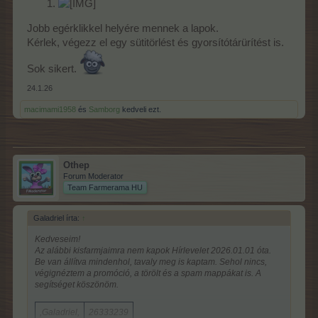
Jobb egérklikkel helyére mennek a lapok.
Kérlek, végezz el egy sütitörlést és gyorsítótárürítést is.
Sok sikert.
24.1.26
macimami1958
és
Samborg
kedveli ezt.
Othep
Forum Moderator
Team Farmerama HU
Galadriel írta:
↑
Kedveseim!
Az alábbi kisfarmjaimra nem kapok Hírlevelet 2026.01.01 óta.
Be van állítva mindenhol, tavaly meg is kaptam. Sehol nincs,
végignéztem a promóció, a törölt és a spam mappákat is. A
segítséget köszönöm.
,Galadriel,
26333239