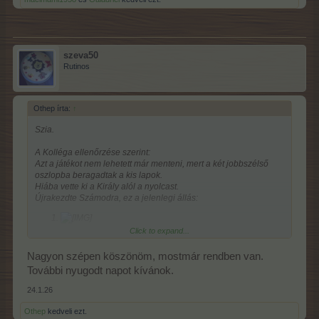
szeva50
Rutinos
Othep írta:
↑
Szia.
A Kolléga ellenőrzése szerint:
Azt a játékot nem lehetett már menteni, mert a két jobbszélső
oszlopba beragadtak a kis lapok.
Hiába vette ki a Király alól a nyolcast.
Újrakezdte Számodra, ez a jelenlegi állás:
Click to expand...
Ha elakadnál ismét, gyere nyugodtan.
Nagyon szépen köszönöm, mostmár rendben van.
További nyugodt napot kívánok.
24.1.26
Othep
kedveli ezt.