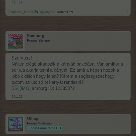
24.1.26
vampire_hunter
és
-ágianyu33-
kedveli ezt.
Samborg
Fórum félistene
Szervusz!
Nálam elégé akadozik a kártyák pakolása. Van amikor a
sor alá akarja tenni a kártyát. Ez amit a képen hozok a
jobb oldalon hogy lehet? Kérem a segítségedet hogy
tudom az utolsó öt kártyát rendezni?
S
amborg ID: 12389872
24.1.26
Othep
Forum Moderator
Team Farmerama HU