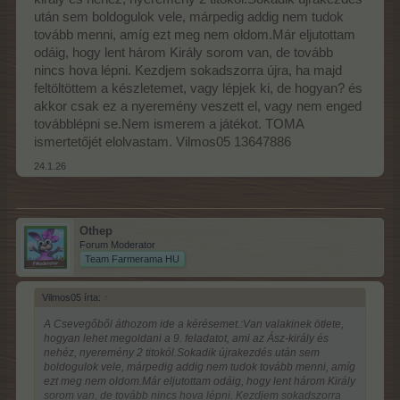
után sem boldogulok vele, márpedig addig nem tudok
tovább menni, amíg ezt meg nem oldom.Már eljutottam
odáig, hogy lent három Király sorom van, de tovább
nincs hova lépni. Kezdjem sokadszorra újra, ha majd
feltöltöttem a készletemet, vagy lépjek ki, de hogyan? és
akkor csak ez a nyeremény veszett el, vagy nem enged
továbblépni se.Nem ismerem a játékot. TOMA
ismertetőjét elolvastam. Vilmos05 13647886
24.1.26
Othep
Forum Moderator
Team Farmerama HU
Vilmos05 írta:
↑
A Csevegőből áthozom ide a kérésemet.:Van valakinek ötlete,
hogyan lehet megoldani a 9. feladatot, ami az Ász-király és
nehéz, nyeremény 2 titokól.Sokadik újrakezdés után sem
boldogulok vele, márpedig addig nem tudok tovább menni, amíg
ezt meg nem oldom.Már eljutottam odáig, hogy lent három Király
sorom van, de tovább nincs hova lépni. Kezdjem sokadszorra