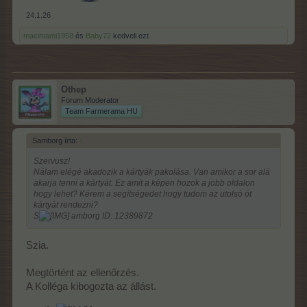
24.1.26
macimami1958
és
Baby72
kedveli ezt.
Othep
Forum Moderator
Team Farmerama HU
Samborg írta:
↑
Szervusz!
Nálam elégé akadozik a kártyák pakolása. Van amikor a sor alá
akarja tenni a kártyát. Ez amit a képen hozok a jobb oldalon
hogy lehet? Kérem a segítségedet hogy tudom az utolsó öt
kártyát rendezni?
S
amborg ID: 12389872
Szia.
Megtörtént az ellenőrzés.
A Kolléga kibogozta az állást.