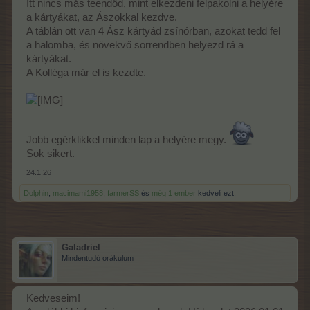
Itt nincs más teendőd, mint elkezdeni felpakolni a helyére
kerestetek egy olyan lapot az Alkimistafőzettel, ami segít
a kártyákat, az Ászokkal kezdve.
továbblépnem.
A táblán ott van 4 Ász kártyád zsínórban, azokat tedd fel
Betekintés nélkül sajnos nem tudok egyéb tanácsot adni, szíves
a halomba, és növekvő sorrendben helyezd rá a
türelmedet kérem.
kártyákat.
A Kolléga már el is kezdte.
Jobb egérklikkel minden lap a helyére megy.
Sok sikert.
24.1.26
Dolphin
,
macimami1958
,
farmerSS
és
még 1 ember
kedveli ezt.
Galadriel
Mindentudó orákulum
Kedveseim!