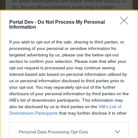
Az alábbi kisfarmjaimra nem kapok Hírlevelet 2026.01.01
óta. Be van állítva mindenhol, tavaly meg is kaptam.
Sehol nincs, végignéztem a promóció, a törölt és a spam
mappákat is. A segítséget köszönöm.
Portal Dev -
Do Not Process My Personal
Information
,Galadriel,
26333239
If you wish to opt-out of the sale, sharing to third parties, or
kincsili
27738903
processing of your personal or sensitive information for
targeted advertising by us, please use the below opt-out
.Galadriel.
29428044
section to confirm your selection. Please note that after your
Galadriel*
31098761
opt-out request is processed you may continue seeing
interest-based ads based on personal information utilized by
us or personal information disclosed to third parties prior to
24.1.26
your opt-out. You may separately opt-out of the further
disclosure of your personal information by third parties on the
IAB’s list of downstream participants. This information may
Othep
also be disclosed by us to third parties on the
IAB’s List of
Forum Moderator
Downstream Participants
that may further disclose it to other
Team Farmerama HU
third parties.
szeva50 írta:
↑
Personal Data Processing Opt Outs
Jó reggelt kívánok! Segítséget kérek szépen: a pasziánsz első