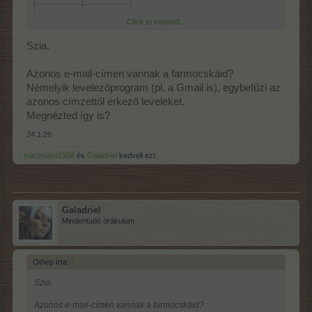
kincsili
27738903
Click to expand...
.Galadriel.
29428044
Szia.
Galadriel*
31098761
Azonos e-mail-címen vannak a farmocskáid?
Némelyik levelezőprogram (pl. a Gmail is), egybefűzi az
azonos címzettől érkező leveleket.
Megnézted így is?
24.1.26
macimami1958
és
Galadriel
kedveli ezt.
Galadriel
Mindentudó orákulum
Othep írta:
↑
Szia.
Azonos e-mail-címen vannak a farmocskáid?