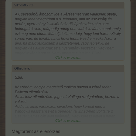
Vilmos05 írta:
↑
A Csevegőből áthozom ide a kérésemet.:Van valakinek ötlete,
hogyan lehet megoldani a 9. feladatot, ami az Ász-király és
nehéz, nyeremény 2 titokól.Sokadik újrakezdés után sem
boldogulok vele, márpedig addig nem tudok tovább menni, amíg
ezt meg nem oldom.Már eljutottam odáig, hogy lent három Király
sorom van, de tovább nincs hova lépni. Kezdjem sokadszorra
újra, ha majd feltöltöttem a készletemet, vagy lépjek ki, de
hogyan? és akkor csak ez a nyeremény veszett el, vagy nem
enged továbblépni se.Nem ismerem a játékot. TOMA
Click to expand...
ismertetőjét elolvastam. Vilmos05 13647886
Othep írta:
↑
Szia.
Köszönöm, hogy a megfelelő topikba hoztad a kérdésedet.
Elvittem ellenőrzésre.
Amint lesz ellenőrzésre jogosult Kolléga szolgálatban, hozom a
választ.
Addig is, amíg várakozol, javaslom, hogy keresd meg a
Windows passziánsz-át a gépeden (a win10-ben Solitaire &
Casual Games cím alatt található), vagy keress egyet a neten,
Click to expand...
gyakorlásként.
Sajnos, csak a gyakorlás hozza meg a sikert, a szabályok
olvasgatása nem mindig elég.
Megtörtént az ellenőrzés.
Én személy szerint nem szoktam játékot újrakezdeni, inkább