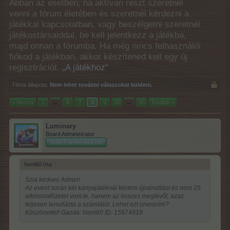
Abban az esetben, ha aktívan részt szeretnél
venni a fórum életében és szeretnél kérdezni a
játékkal kapcsolatban, vagy beszélgetni szeretnél
játékostársaiddal, be kell jelentkezz a játékba,
majd onnan a fórumba. Ha még nincs felhasználói
fiókod a játékban, akkor készítened kell egy új
regisztrációt.
„A játékhoz“
Téma állapota:
Nem lehet további válaszokat küldeni.
< Vissza
1
←
6
7
8
9
10
→
45
Tovább >
Luminary
Board Administrator
Team Farmerama HU
Neni60 írta:
↑
Szia kedves Admin!
Az event során két kártyajátéknál kértem újraindítást és nem 25
alkimistafőzetet vont le, hanem az összes meglévőt, azaz
teljesen lenullázta a számlálót. Lehet ezt orvosolni?
Köszönettel! Gazda: Neni60 ID: 15974918