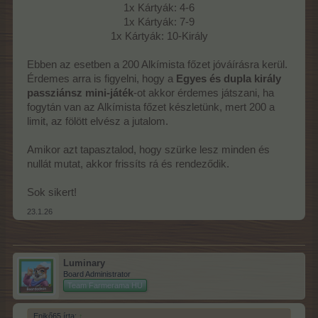
1x Kártyák: 4-6
1x Kártyák: 7-9
1x Kártyák: 10-Király
Ebben az esetben a 200 Alkímista főzet jóváírásra kerül.
Érdemes arra is figyelni, hogy a
Egyes és dupla király
passziánsz mini-játék
-ot akkor érdemes játszani, ha
fogytán van az Alkímista főzet készletünk, mert 200 a
limit, az fölött elvész a jutalom.
Amikor azt tapasztalod, hogy szürke lesz minden és
nullát mutat, akkor frissíts rá és rendeződik.
Sok sikert!​
23.1.26
Luminary
Board Administrator
Team Farmerama HU
Enikő65 írta:
↑