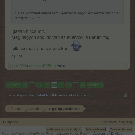
Hálás köszönet mindenért. Gyakorolni fogok és persze most már
megyek tovább.
Igazán nincs mit.
Még nagyon sok idő van az eventből, sikerülni fog
túllendülnöd a nehézségeken.
24.1.26
jucus100
és
macimami1958
kedveli ezt.
< Vissza
1
←
6
7
8
9
10
→
45
Tovább >
Téma állapota:
Nem lehet további válaszokat küldeni.
Fórumok
Archív
Segítség archívuma
Hungarian
Kapcsolat
Segítség
Feltételek és szabályok
Adatvédelem
Cookie Settings
Forum software by XenForo
Forum software by XenForo™
Add-ons by Brivium
®