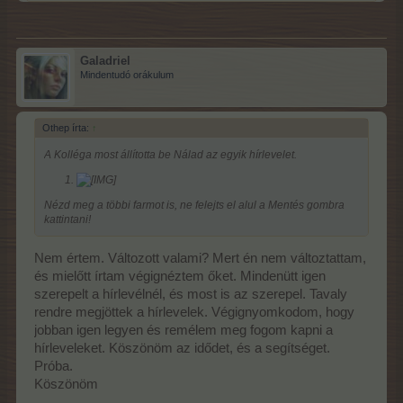
Galadriel
Mindentudó orákulum
Othep írta:
↑
A Kolléga most állította be Nálad az egyik hírlevelet.
Nézd meg a többi farmot is, ne felejts el alul a Mentés gombra
kattintani!
Nem értem. Változott valami? Mert én nem változtattam,
és mielőtt írtam végignéztem őket. Mindenütt igen
szerepelt a hírlevélnél, és most is az szerepel. Tavaly
rendre megjöttek a hírlevelek. Végignyomkodom, hogy
jobban igen legyen és remélem meg fogom kapni a
hírleveleket. Köszönöm az idődet, és a segítséget.
Próba.
Köszönöm