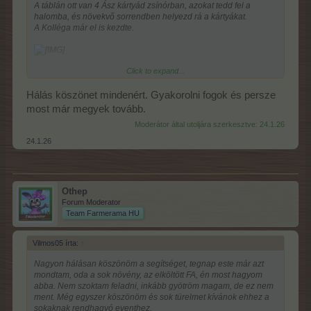
A táblán ott van 4 Ász kártyád zsínórban, azokat tedd fel a
halomba, és növekvő sorrendben helyezd rá a kártyákat.
A Kolléga már el is kezdte.
Click to expand...
Jobb egérklikkel minden lap a helyére megy.
Hálás köszönet mindenért. Gyakorolni fogok és persze
Sok sikert.
most már megyek tovább.
Moderátor által utoljára szerkesztve:
24.1.26
24.1.26
Othep
Forum Moderator
Team Farmerama HU
Vilmos05 írta:
↑
Nagyon hálásan köszönöm a segítséget, tegnap este már azt
mondtam, oda a sok növény, az elköltött FA, én most hagyom
abba. Nem szoktam feladni, inkább gyötröm magam, de ez nem
ment. Még egyszer köszönöm és sok türelmet kívánok ehhez a
sokaknak rendhagyó eventhez.