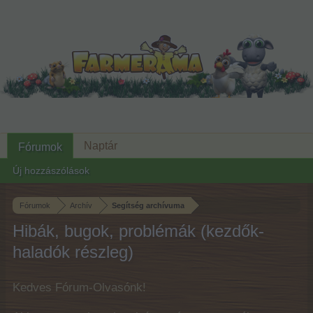
Naptár
Fórumok
Új hozzászólások
Fórumok
Archív
Segítség archívuma
Hibák, bugok, problémák (kezdők-
haladók részleg)
Kedves Fórum-Olvasónk!