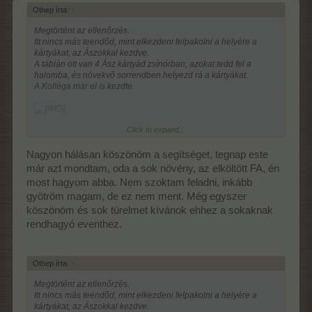
Othep írta:
↑
Megtörtént az ellenőrzés.
Itt nincs más teendőd, mint elkezdeni felpakolni a helyére a
kártyákat, az Ászokkal kezdve.
A táblán ott van 4 Ász kártyád zsínórban, azokat tedd fel a
halomba, és növekvő sorrendben helyezd rá a kártyákat.
A Kolléga már el is kezdte.
Click to expand...
Jobb egérklikkel minden lap a helyére megy.
Nagyon hálásan köszönöm a segítséget, tegnap este
Sok sikert.
már azt mondtam, oda a sok növény, az elköltött FA, én
most hagyom abba. Nem szoktam feladni, inkább
gyötröm magam, de ez nem ment. Még egyszer
köszönöm és sok türelmet kívánok ehhez a sokaknak
rendhagyó eventhez.
Othep írta:
↑
Megtörtént az ellenőrzés.
Itt nincs más teendőd, mint elkezdeni felpakolni a helyére a
kártyákat, az Ászokkal kezdve.