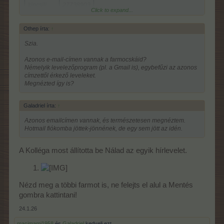
kincsili
27738903
Click to expand...
.Galadriel.
29428044
Othep írta:
↑
Galadriel*
31098761
Szia.
Azonos e-mail-címen vannak a farmocskáid?
Némelyik levelezőprogram (pl. a Gmail is), egybefűzi az azonos
címzettől érkező leveleket.
Megnézted így is?
Galadriel írta:
↑
Azonos emailcímen vannak, és természetesen megnéztem.
Hotmail fiókomba jöttek-jönnének, de egy sem jött az idén.
A Kolléga most állította be Nálad az egyik hírlevelet.
Nézd meg a többi farmot is, ne felejts el alul a Mentés
gombra kattintani!
24.1.26
macimami1958
és
Galadriel
kedveli ezt.