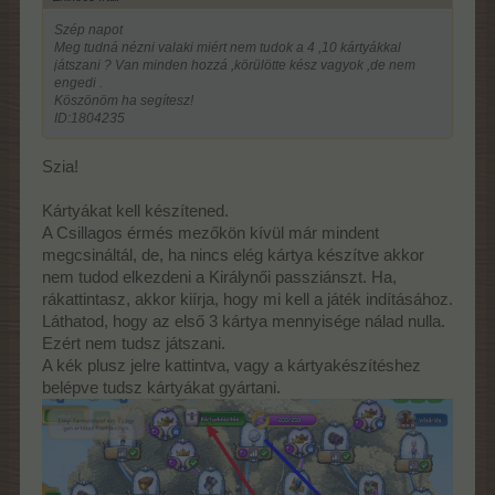
Szép napot
Meg tudná nézni valaki miért nem tudok a 4 ,10 kártyákkal
játszani ? Van minden hozzá ,körülötte kész vagyok ,de nem
engedi .
Köszönöm ha segítesz!
ID:1804235
Szia!
Kártyákat kell készítened.
A Csillagos érmés mezőkön kívül már mindent
megcsináltál, de, ha nincs elég kártya készítve akkor
nem tudod elkezdeni a Királynői passziánszt. Ha,
rákattintasz, akkor kiírja, hogy mi kell a játék indításához.
Láthatod, hogy az első 3 kártya mennyisége nálad nulla.
Ezért nem tudsz játszani.
A kék plusz jelre kattintva, vagy a kártyakészítéshez
belépve tudsz kártyákat gyártani.