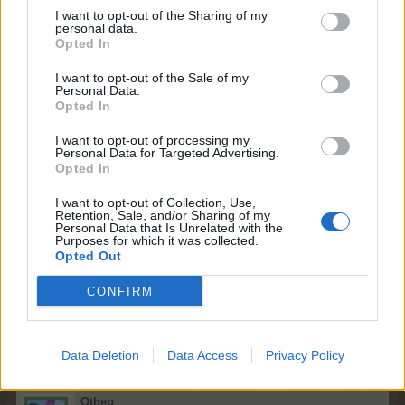
K-oszlopába idegen lapokat tett rendszer, és nem tudom
I want to opt-out of the Sharing of my
szétszedni. (becsuktam, elmentem másmezőre, vissza, de
personal data.
semmi javulás)
Opted In
Gazda: szeva50 ID: 2531158
I want to opt-out of the Sale of my
Personal Data.
Szia.
Opted In
A Kolléga ellenőrzése szerint:
I want to opt-out of processing my
Azt a játékot nem lehetett már menteni, mert a két
Personal Data for Targeted Advertising.
jobbszélső oszlopba beragadtak a kis lapok.
Opted In
Hiába vette ki a Király alól a nyolcast.
Újrakezdte Számodra, ez a jelenlegi állás:
I want to opt-out of Collection, Use,
Retention, Sale, and/or Sharing of my
Personal Data that Is Unrelated with the
Purposes for which it was collected.
Opted Out
Ha elakadnál ismét, gyere nyugodtan.
CONFIRM
24.1.26
macimami1958
kedveli ezt.
Data Deletion
Data Access
Privacy Policy
Othep