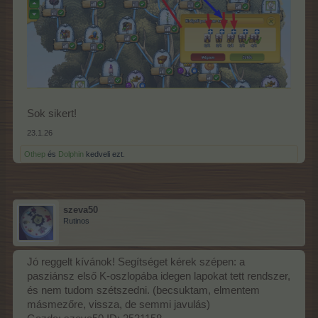
Sok sikert!
23.1.26
Othep
és
Dolphin
kedveli ezt.
szeva50
Rutinos
Jó reggelt kívánok! Segítséget kérek szépen: a
pasziánsz első K-oszlopába idegen lapokat tett rendszer,
és nem tudom szétszedni. (becsuktam, elmentem
másmezőre, vissza, de semmi javulás)