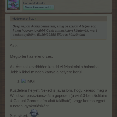
Forum Moderator
Team Farmerama HU
-dudoloteve- írta:
↑
Szép napot! Addig bénáztam, amíg összejött 4 teljes sor.
Innen hogyan tovább? Csak a matricáért küzdenék, mert
azokat gyűjtöm. ID:16429858 Előre is köszönöm!
Szia.
Megtörtént az ellenőrzés.
Az Ásszal kezdődően kezdd el felpakolni a halomba.
Jobb klikkel minden kártya a helyére kerül.
Küzdelem helyett Neked is javaslom, hogy keresd meg a
Windows passziánsz-át a gépeden (a win10-ben Solitaire
& Casual Games cím alatt található), vagy keress egyet
a neten, gyakorlásként.
Sok sikert.