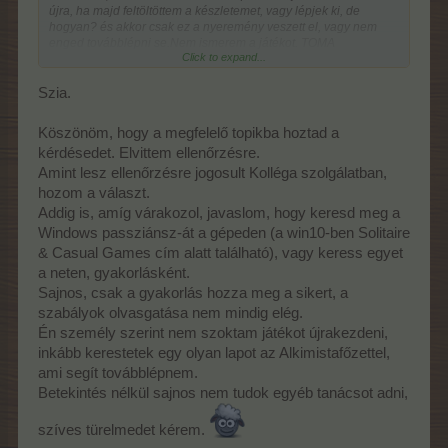
újra, ha majd feltöltöttem a készletemet, vagy lépjek ki, de
hogyan? és akkor csak ez a nyeremény veszett el, vagy nem
enged továbblépni se.Nem ismerem a játékot. TOMA
Click to expand...
ismertetőjét elolvastam. Vilmos05 13647886
Szia.
Köszönöm, hogy a megfelelő topikba hoztad a
kérdésedet. Elvittem ellenőrzésre.
Amint lesz ellenőrzésre jogosult Kolléga szolgálatban,
hozom a választ.
Addig is, amíg várakozol, javaslom, hogy keresd meg a
Windows passziánsz-át a gépeden (a win10-ben Solitaire
& Casual Games cím alatt található), vagy keress egyet
a neten, gyakorlásként.
Sajnos, csak a gyakorlás hozza meg a sikert, a
szabályok olvasgatása nem mindig elég.
Én személy szerint nem szoktam játékot újrakezdeni,
inkább kerestetek egy olyan lapot az Alkimistafőzettel,
ami segít továbblépnem.
Betekintés nélkül sajnos nem tudok egyéb tanácsot adni,
szíves türelmedet kérem.