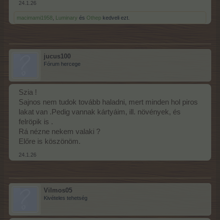
24.1.26
macimami1958
,
Luminary
és
Othep
kedveli ezt.
jucus100
Fórum hercege
Szia !
Sajnos nem tudok tovább haladni, mert minden hol piros
lakat van .Pedig vannak kártyáim, ill. növények, és
felröpik is .
Rá nézne nekem valaki ?
Előre is köszönöm.
24.1.26
Vilmos05
Kivételes tehetség