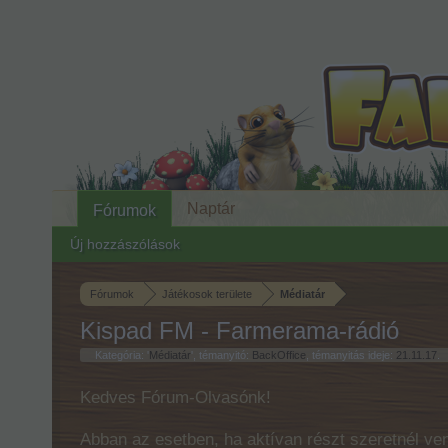
Naptár
Fórumok
Új hozzászólások
Fórumok
Játékosok területe
Médiatár
Kispad FM - Farmerama-rádió
Kategória: '
Médiatár
', témanyitó:
BackOffice
, témanyitás ideje:
21.11.17
.
Kedves Fórum-Olvasónk!
Abban az esetben, ha aktívan részt szeretnél ven