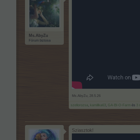
Ms.AbyZu
Fórum biztosa
Ms.AbyZu
,
28.5.26
szellorozsa
,
kamillka63
,
GA-BI-O-Farm
és
3 
Sziasztok!