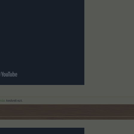
más
kedveli ezt.