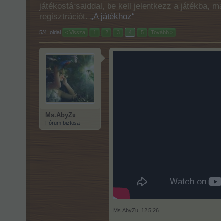
játékostársaiddal, be kell jelentkezz a játékba, 
regisztrációt.
„A játékhoz“
5/4. oldal
< Vissza
1
2
3
4
5
Tovább >
Ms.AbyZu
Fórum biztosa
Ms.AbyZu
,
12.5.26