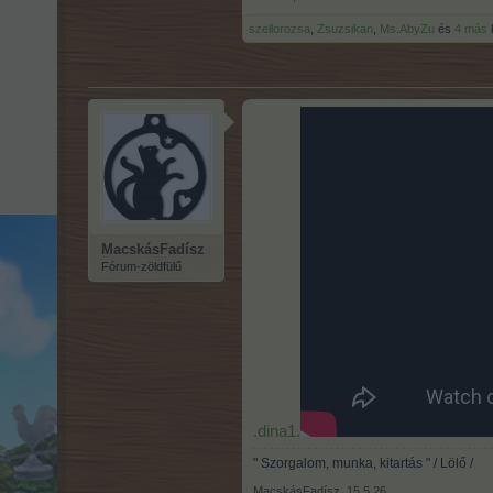
szellorozsa
,
Zsuzsikan
,
Ms.AbyZu
és
4 más
k
MacskásFadísz
Fórum-zöldfülű
.dina1.
" Szorgalom, munka, kitartás " / Lölő /
MacskásFadísz
,
15.5.26