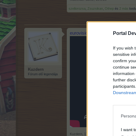
szellorozsa
,
Zsuzsikan
,
Othep
és
2 más
kedve
Portal De
eurovision 2026 bulgaria
If you wish 
sensitive in
confirm you
continue se
Kuzdern
information 
Fórum elő legendája
further disc
participants
Downstream 
Persona
I want t
Kuzdern
,
17.5.26