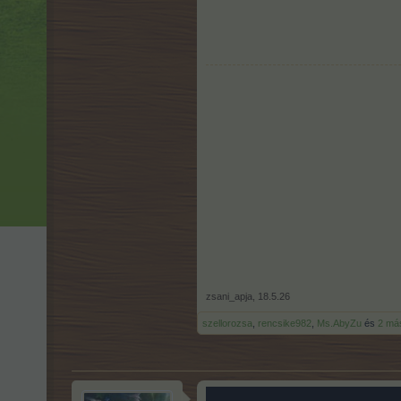
zsani_apja
,
18.5.26
szellorozsa
,
rencsike982
,
Ms.AbyZu
és
2 má