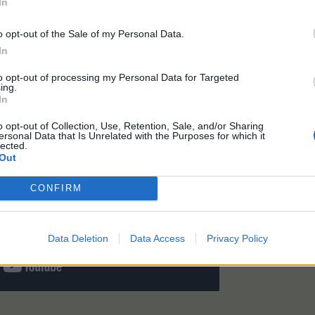
In
 1 ember
kedveli ezt.
o opt-out of the Sale of my Personal Data.
In
to opt-out of processing my Personal Data for Targeted
ing.
In
o opt-out of Collection, Use, Retention, Sale, and/or Sharing
ersonal Data that Is Unrelated with the Purposes for which it
lected.
Out
CONFIRM
Data Deletion
Data Access
Privacy Policy