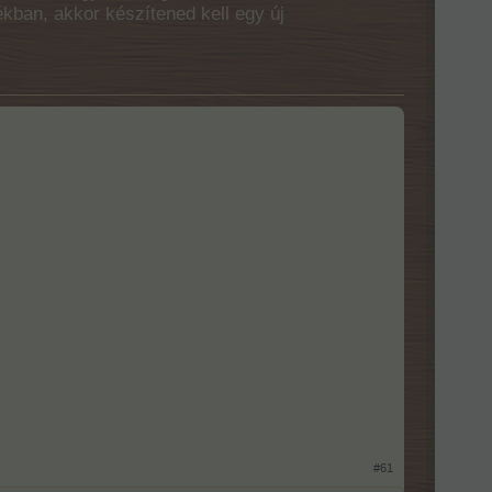
ékban, akkor készítened kell egy új
#61