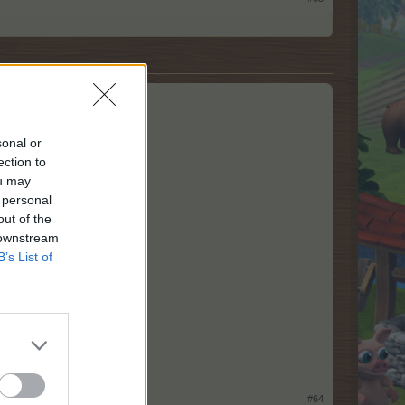
sonal or
ection to
ou may
 personal
out of the
 downstream
B’s List of
#64