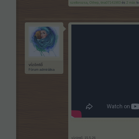
szellorozsa
,
Othep
,
tina07141983
és
2 más
ke
vízöntő
Fórum admirálisa
vízöntő
,
15.5.26