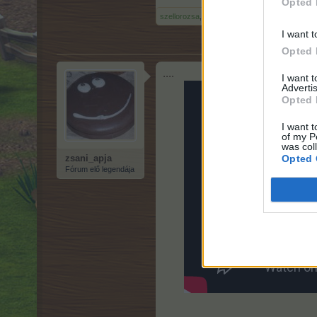
Opted 
szellorozsa
,
tina07141983
,
Ms.AbyZu
és
még
I want t
Opted 
....
I want 
Advertis
Opted 
I want t
of my P
was col
Opted 
zsani_apja
Fórum elő legendája