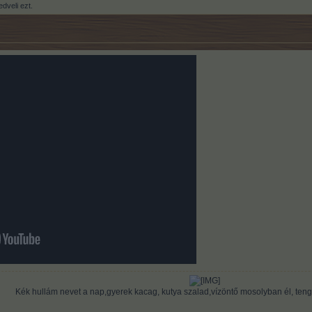
dveli ezt.
Kék hullám nevet a nap,gyerek kacag, kutya szalad,vízöntő mosolyban él, teng