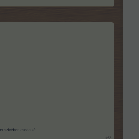
er szívében csoda kél​
#62