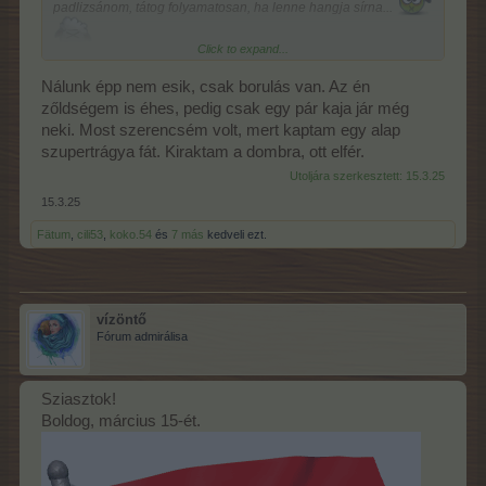
padlizsánom, tátog folyamatosan, ha lenne hangja sírna...
Click to expand...
Kislyányom itt piheni ki a hetét, édesem
Tervezte, hogy
Nálunk épp nem esik, csak borulás van. Az én
zőldségem is éhes, pedig csak egy pár kaja jár még
Balatonra leugranak, de esőben még alszik...
neki. Most szerencsém volt, mert kaptam egy alap
Ma ilyen lakásban beszorulós nap lesz ahogy látom.
Boldog
szupertrágya fát. Kiraktam a dombra, ott elfér.
Utoljára szerkesztett:
15.3.25
Március
15.-ét
15.3.25
Fätum
,
cili53
,
koko.54
és
7 más
kedveli ezt.
vízöntő
Fórum admirálisa
Sziasztok!
Boldog, március 15-ét.