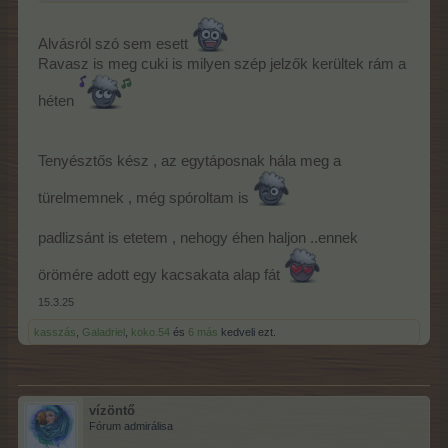
Alvásról szó sem esett
Ravasz is meg cuki is milyen szép jelzők kerültek rám a
héten
Tenyésztős kész , az egytáposnak hála meg a
türelmemnek , még spóroltam is
padlizsánt is etetem , nehogy éhen haljon ..ennek
örömére adott egy kacsakata alap fát
15.3.25
kasszás
,
Galadriel
,
koko.54
és
6 más
kedveli ezt.
vízöntő
Fórum admirálisa