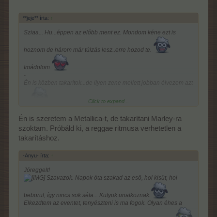
**jeje** írta:
↑
Sziaa... Hu...éppen az előbb ment ez. Mondom kéne ezt is
hoznom de három már túlzás lesz..erre hozod te.
Imádolom
-
Én is közben takarítok...de ilyen zene mellett jobban élvezem azt
is.
Click to expand...
Én is szeretem a Metallica-t, de takarítani Marley-ra
szoktam. Próbáld ki, a reggae ritmusa verhetetlen a
takarításhoz.
-Anyu- írta:
↑
Jóreggelt!
Szavazok. Napok óta szakad az eső, hol kisüt, hol
beborul, így nincs sok séta... Kutyuk unatkoznak.
Elkezdtem az eventet, tenyészteni is ma fogok. Olyan éhes a