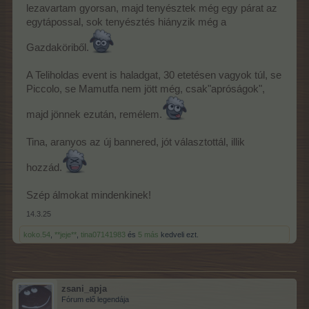
lezavartam gyorsan, majd tenyésztek még egy párat az
egytápossal, sok tenyésztés hiányzik még a
Gazdaköriből.
A Teliholdas event is haladgat, 30 etetésen vagyok túl, se
Piccolo, se Mamutfa nem jött még, csak"apróságok",
majd jönnek ezután, remélem.
Tina, aranyos az új bannered, jót választottál, illik
hozzád.
Szép álmokat mindenkinek!
14.3.25
koko.54
,
**jeje**
,
tina07141983
és
5 más
kedveli ezt.
zsani_apja
Fórum elő legendája