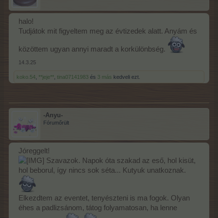
halo!
Tudjátok mit figyeltem meg az évtizedek alatt. Anyám és
közöttem ugyan annyi maradt a korkülönbség.
14.3.25
koko.54
,
**jeje**
,
tina07141983
és
3 más
kedveli ezt.
-Anyu-
Fórumőrült
Jóreggelt!
Szavazok. Napok óta szakad az eső, hol kisüt,
hol beborul, így nincs sok séta... Kutyuk unatkoznak.
Elkezdtem az eventet, tenyészteni is ma fogok. Olyan
éhes a padlizsánom, tátog folyamatosan, ha lenne