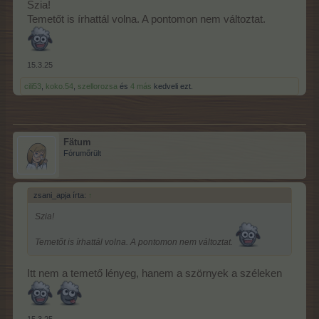
Szörnyszállás
Szia!
Temetőt is írhattál volna. A pontomon nem változtat.
15.3.25
cili53
,
koko.54
,
szellorozsa
és
4 más
kedveli ezt.
Szavaztam
Fätum
Fórumőrült
zsani_apja írta:
↑
Szia!
Temetőt is írhattál volna. A pontomon nem változtat.
Itt nem a temető lényeg, hanem a szörnyek a széleken
15.3.25