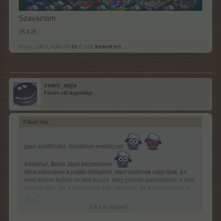
Szavaztam
15.3.25
-Anyu-
,
cili53
,
koko.54
és
6 más
kedveli ezt.
zsani_apja
Fórum elő legendája
Fätum írta:
↑
Igen szellőcske, mindenre emlékszel
Kéééész, Baba Jaga bezsebelve
Most elkezdem a pajtát töltögetni, mert kellenek még ólak, és
nem tartom fejben mi kell hozzá. Meg persze gazdakörbe is kell
sok minden. De a molylepke már meg van, és a csupakabra is
Click to expand...