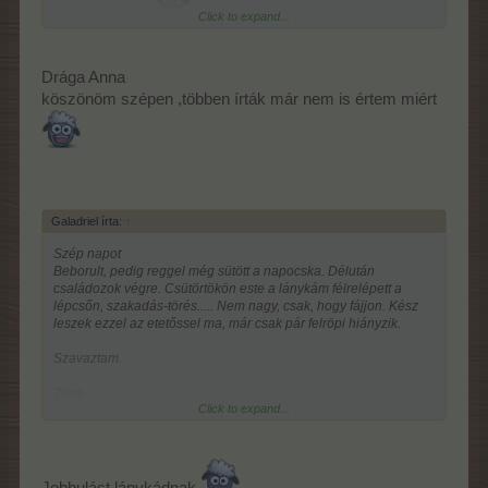
marad mellettük.
/
Click to expand...
A párommal meg csendesen éldegélünk, mint két öregecske
"nyugger".
Drága Anna
köszönöm szépen ,többen írták már nem is értem miért
Ügyesek vagytok, hogy készen van a tenyésztős event nálatok,
én sem vártam meg az 1 tápos tenyésztést, lezavartam gyorsan,
majd tenyésztek még egy párat az egytápossal, sok tenyésztés
hiányzik még a Gazdaköriből.
A Teliholdas event is haladgat, 30 etetésen vagyok túl, se
Galadriel írta:
↑
Piccolo, se Mamutfa nem jött még, csak"apróságok", majd
Szép napot
jönnek ezután, remélem.
Beborult, pedig reggel még sütött a napocska. Délután
családozok végre. Csütörtökön este a lánykám félrelépett a
lépcsőn, szakadás-törés..... Nem nagy, csak, hogy fájjon. Kész
Tina, aranyos az új bannered, jót választottál, illik hozzád.
leszek ezzel az etetőssel ma, már csak pár felröpi hiányzik.
Szép álmokat mindenkinek!
Szavaztam.
Zene
Click to expand...
Jobbulást lánykádnak