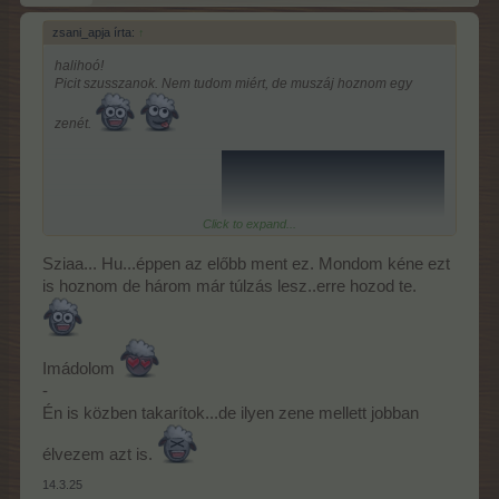
zsani_apja írta:
↑
halihoó!
Picit szusszanok. Nem tudom miért, de muszáj hoznom egy
zenét.
Click to expand...
Sziaa... Hu...éppen az előbb ment ez. Mondom kéne ezt
is hoznom de három már túlzás lesz..erre hozod te.
Imádolom
-
Én is közben takarítok...de ilyen zene mellett jobban
élvezem azt is.
14.3.25