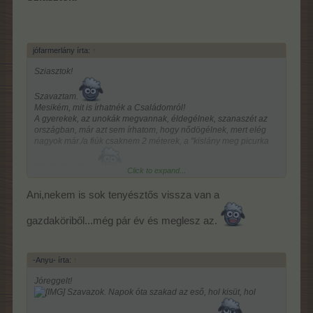
jófarmerlány írta:
↑
Sziasztok!
Szavaztam.
Mesikém, mit is írhatnék a Családomról!
A gyerekek, az unokák megvannak, éldegélnek, szanaszét az
országban, már azt sem írhatom, hogy nődögélnek, mert elég
nagyok már./a fiúk csaknem 2 méterek, a "kislány meg picurka
marad mellettük.
/
Click to expand...
A párommal meg csendesen éldegélünk, mint két öregecske
Ani,nekem is sok tenyésztős vissza van a
"nyugger".
gazdaköriből...még pár év és meglesz az.
Ügyesek vagytok, hogy készen van a tenyésztős event nálatok,
én sem vártam meg az 1 tápos tenyésztést, lezavartam gyorsan,
majd tenyésztek még egy párat az egytápossal, sok tenyésztés
-Anyu- írta:
↑
hiányzik még a Gazdaköriből.
Jóreggelt!
Szavazok. Napok óta szakad az eső, hol kisüt, hol
A Teliholdas event is haladgat, 30 etetésen vagyok túl, se
Piccolo, se Mamutfa nem jött még, csak"apróságok", majd