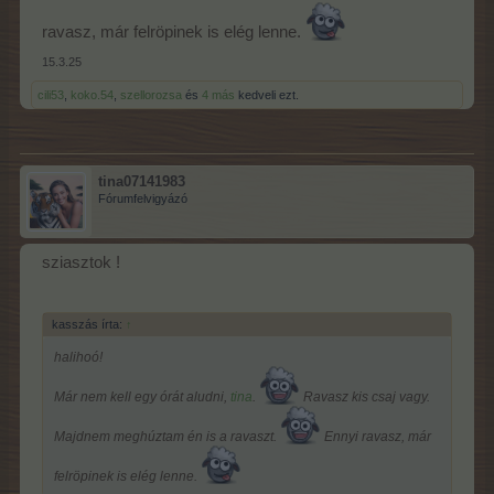
ravasz, már felröpinek is elég lenne.
15.3.25
cili53
,
koko.54
,
szellorozsa
és
4 más
kedveli ezt.
tina07141983
Fórumfelvigyázó
sziasztok !
kasszás írta:
↑
halihoó!
Már nem kell egy órát aludni,
tina
.
Ravasz kis csaj vagy.
Majdnem meghúztam én is a ravaszt.
Ennyi ravasz, már
felröpinek is elég lenne.