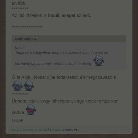
tovább.
*********
Az idő itt felénk is borult, eseget az eső.
*****************
zsani_apja írta:
↑
halo!
Tudjátok mit figyeltem meg az évtizedek alatt. Anyám és
közöttem ugyan annyi maradt a korkülönbség.
Ó te Apja , Nobel díjat érdemelsz, én megszavazom.
*********
Ünnepeljetek, vagy pihenjetek, vagy kinek mihez van
kedve.
15.3.25
cili53
,
Galadriel
,
koko.54
és
8 más
kedveli ezt.