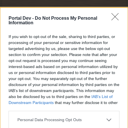
zsani_apja
Portal Dev -
Do Not Process My Personal
Fórum elő legendája
Information
Vártam az egy tápost, mint anno a fél 7- es füredi járatot.
If you wish to opt-out of the sale, sharing to third parties, or
processing of your personal or sensitive information for
Majdnem írtam, hogy Kínában mennyi lehet az idő,
targeted advertising by us, please use the below opt-out
de vissza léptem és láttam, hogy a szuper táp akciót
section to confirm your selection. Please note that after your
opt-out request is processed you may continue seeing
olvastam el akciós napnak.
interest-based ads based on personal information utilized by
15.3.25
us or personal information disclosed to third parties prior to
your opt-out. You may separately opt-out of the further
cili53
,
koko.54
,
szellorozsa
és
4 más
kedveli ezt.
disclosure of your personal information by third parties on the
IAB’s list of downstream participants. This information may
also be disclosed by us to third parties on the
IAB’s List of
Fätum
Downstream Participants
that may further disclose it to other
Fórumőrült
third parties.
Personal Data Processing Opt Outs
zsani_apja írta:
↑