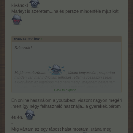
kívánok!
Marleyt is szeretem...na és persze mindenféle mjuzikát.
Én is szeretem a Metallica-t, de takarítani Marley-ra szoktam.
tina07141983 írta:
↑
Próbáld ki, a reggae ritmusa verhetetlen a takarításhoz.
Nálunk épp nem esik, csak borulás van. Az én zőldségem is
Sziasztok !
éhes, pedig csak egy pár kaja jár még neki. Most szerencsém
volt, mert kaptam egy alap szupertrágya fát. Kiraktam a dombra,
ott elfér.
Majdnem elszúrtam
, láttam tenyésztés , szupertáp
minden van már indítottam felhőket , ettem a rózsaszín zselét
akkor látom az egytápos még nem megy ..majdnem betereltem
állatokat ...de kivárok , ráérek most már csak kibírom 14 óráig
Click to expand...
...pedig az ujjam már a ravaszon van
Én online használom a youtubeot, viszont nagyon megéri
Nekem drága fiam letöltött valami másik zenelejátszót Youtube
,mert így négy felhasználó használja...a gyerekek,párom
helyett ..ott alapból nincs reklám
és én.
Én Metallicára használom a futópadot lendületben tartanak
-
Míg vártam az egy tápost hajat mostam, utána meg