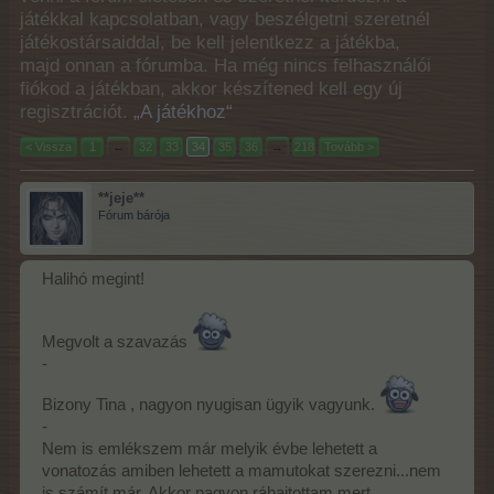
játékkal kapcsolatban, vagy beszélgetni szeretnél
játékostársaiddal, be kell jelentkezz a játékba,
majd onnan a fórumba. Ha még nincs felhasználói
fiókod a játékban, akkor készítened kell egy új
regisztrációt.
„A játékhoz“
< Vissza
1
←
32
33
34
35
36
→
218
Tovább >
**jeje**
Fórum bárója
Halihó megint!
Megvolt a szavazás
-
Bizony Tina , nagyon nyugisan ügyik vagyunk.
-
Nem is emlékszem már melyik évbe lehetett a
vonatozás amiben lehetett a mamutokat szerezni...nem
is számít már. Akkor nagyon ráhajtottam mert