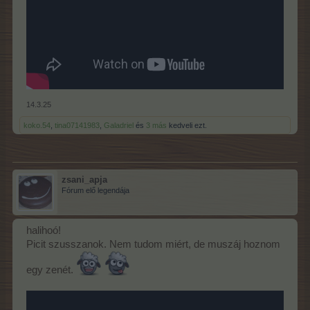
14.3.25
koko.54
,
tina07141983
,
Galadriel
és
3 más
kedveli ezt.
zsani_apja
Fórum elő legendája
halihoó!
Picit szusszanok. Nem tudom miért, de muszáj hoznom
egy zenét.