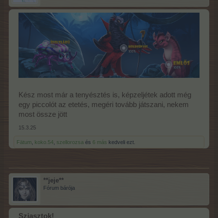
Kész most már a tenyésztés is, képzeljétek adott még
egy piccolót az etetés, megéri tovább játszani, nekem
most össze jött
15.3.25
Fätum
,
koko.54
,
szellorozsa
és
6 más
kedveli ezt.
**jeje**
Fórum bárója
Sziasztok!