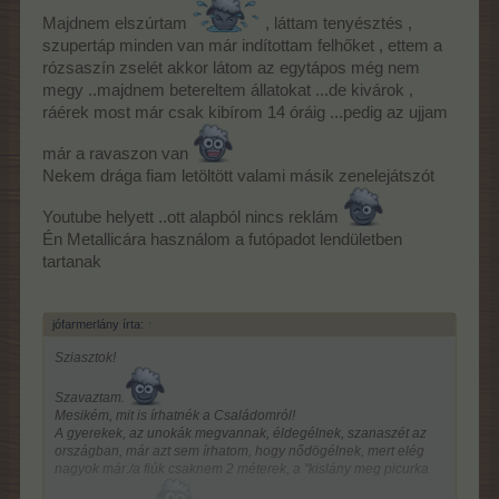
Majdnem elszúrtam
, láttam tenyésztés ,
játékhoz.
szupertáp minden van már indítottam felhőket , ettem a
-
rózsaszín zselét akkor látom az egytápos még nem
Nekem fogalmam sincs miket kaptam az etetéseknél...csak azt
megy ..majdnem betereltem állatokat ...de kivárok ,
tudom,hogy piccolo és mamut nem volt
ráérek most már csak kibírom 14 óráig ...pedig az ujjam
-
már a ravaszon van
Metallica..én is imádolom
Nekem drága fiam letöltött valami másik zenelejátszót
Azóta is ők mennek... még jó, hogy prémium youtubeos vagyok,
Youtube helyett ..ott alapból nincs reklám
így nincsenek reklámok
Én Metallicára használom a futópadot lendületben
tartanak
jófarmerlány írta:
↑
Sziasztok!
Szavaztam.
Mesikém, mit is írhatnék a Családomról!
A gyerekek, az unokák megvannak, éldegélnek, szanaszét az
országban, már azt sem írhatom, hogy nődögélnek, mert elég
nagyok már./a fiúk csaknem 2 méterek, a "kislány meg picurka