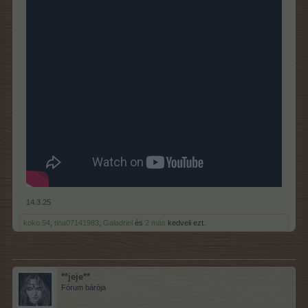
14.3.25
koko.54
,
tina07141983
,
Galadriel
és
2 más
kedveli ezt.
**jeje**
Fórum bárója