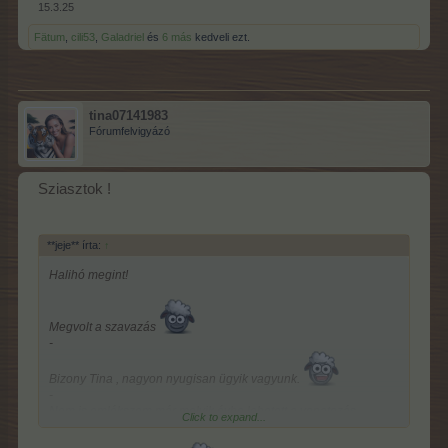
15.3.25
Fätum
,
cili53
,
Galadriel
és
6 más
kedveli ezt.
tina07141983
Fórumfelvigyázó
Sziasztok !
**jeje** írta:
↑
Halihó megint!
Megvolt a szavazás
-
Bizony Tina , nagyon nyugisan ügyik vagyunk.
-
Nem is emlékszem már melyik évbe lehetett a vonatozás
Click to expand...
amiben lehetett a mamutokat szerezni...nem is számít már. Akkor
nagyon ráhajtottam mert nyilvánvaló volt ez mennyire fontos a