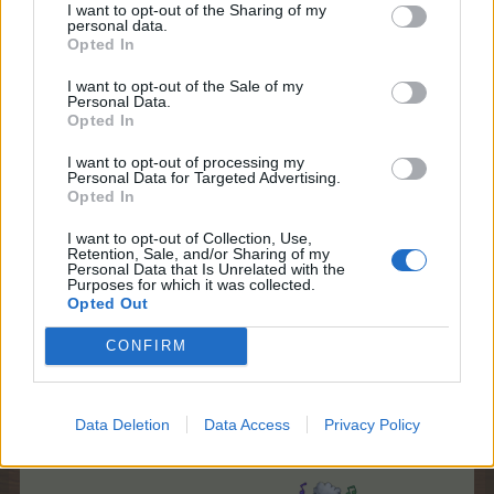
I want to opt-out of the Sharing of my
halo!
personal data.
Tudjátok mit figyeltem meg az évtizedek alatt. Anyám és
Opted In
közöttem ugyan annyi maradt a korkülönbség.
I want to opt-out of the Sale of my
Personal Data.
Sírok
Opted In
I want to opt-out of processing my
Utoljára szerkesztett:
15.3.25
Personal Data for Targeted Advertising.
15.3.25
Opted In
cili53
,
koko.54
,
szellorozsa
és
6 más
kedveli ezt.
I want to opt-out of Collection, Use,
Retention, Sale, and/or Sharing of my
Personal Data that Is Unrelated with the
Purposes for which it was collected.
Opted Out
vízöntő
Fórum admirálisa
CONFIRM
zsani_apja írta:
↑
Data Deletion
Data Access
Privacy Policy
Majdnem írtam, hogy Kínában mennyi lehet az idő, de vissza
léptem