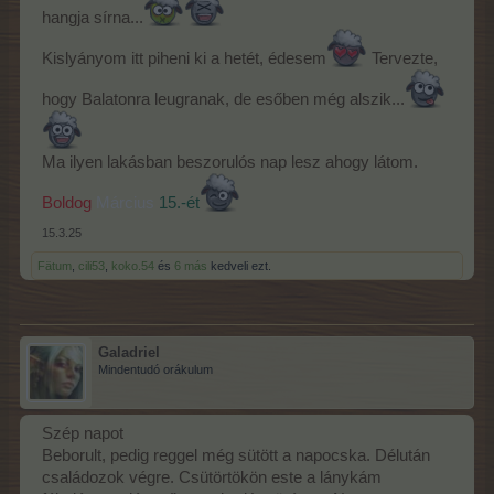
hangja sírna...
Kislyányom itt piheni ki a hetét, édesem
Tervezte,
hogy Balatonra leugranak, de esőben még alszik...
Ma ilyen lakásban beszorulós nap lesz ahogy látom.
Boldog
Március
15.-ét
15.3.25
Fätum
,
cili53
,
koko.54
és
6 más
kedveli ezt.
Galadriel
Mindentudó orákulum
Szép napot
Beborult, pedig reggel még sütött a napocska. Délután
családozok végre. Csütörtökön este a lánykám