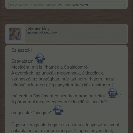
koko.54
,
tina07141983
,
Galadriel
és
3 más
kedveli ezt.
jófarmerlány
Mindentudó orákulum
Sziasztok!
Szavaztam.
Mesikém, mit is írhatnék a Családomról!
A gyerekek, az unokák megvannak, éldegélnek,
szanaszét az országban, már azt sem írhatom, hogy
nődögélnek, mert elég nagyok már./a fiúk csaknem 2
méterek, a "kislány meg picurka marad mellettük.
/
A párommal meg csendesen éldegélünk, mint két
öregecske "nyugger".
Ügyesek vagytok, hogy készen van a tenyésztős event
nálatok, én sem vártam meg az 1 tápos tenyésztést,