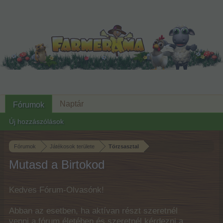
Naptár
Fórumok
Új hozzászólások
Fórumok
Játékosok területe
Törzsasztal
Mutasd a Birtokod
Kedves Fórum-Olvasónk!
Abban az esetben, ha aktívan részt szeretnél
venni a fórum életében és szeretnél kérdezni a