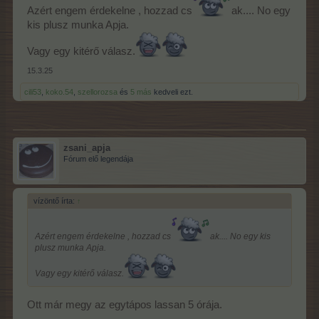
Azért engem érdekelne , hozzad cs
ak.... No egy
kis plusz munka Apja.
Vagy egy kitérő válasz.
15.3.25
cili53
,
koko.54
,
szellorozsa
és
5 más
kedveli ezt.
zsani_apja
Fórum elő legendája
vízöntő írta:
↑
Azért engem érdekelne , hozzad cs
ak.... No egy kis
plusz munka Apja.
Vagy egy kitérő válasz.
Ott már megy az egytápos lassan 5 órája.