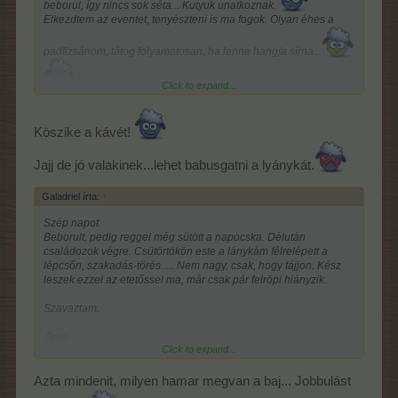
beborul, így nincs sok séta... Kutyuk unatkoznak.
Elkezdtem az eventet, tenyészteni is ma fogok. Olyan éhes a
jönnek ezután, remélem.
padlizsánom, tátog folyamatosan, ha lenne hangja sírna...
Tina, aranyos az új bannered, jót választottál, illik hozzád.
Click to expand...
Szép álmokat mindenkinek!
Kislyányom itt piheni ki a hetét, édesem
Tervezte, hogy
Köszike a kávét!
Balatonra leugranak, de esőben még alszik...
Ma ilyen lakásban beszorulós nap lesz ahogy látom.
Boldog
Jajj de jó valakinek...lehet babusgatni a lyánykát.
Március
15.-ét
Galadriel írta:
↑
Szép napot
Beborult, pedig reggel még sütött a napocska. Délután
családozok végre. Csütörtökön este a lánykám félrelépett a
lépcsőn, szakadás-törés..... Nem nagy, csak, hogy fájjon. Kész
leszek ezzel az etetőssel ma, már csak pár felröpi hiányzik.
Szavaztam.
Zene
Click to expand...
Azta mindenit, milyen hamar megvan a baj... Jobbulást