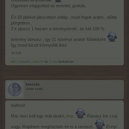
Ügyesen végigvitted az eventet, gratula.
Én 20 játékot játszottam eddig . most fogok aratni , előtte
pörgettem .
3 x plussz 1 hozam a növényeknél , és két 100 %
Én is szeretem a Metallica-t, de takarítani Marley-ra szoktam.
Próbáld ki, a reggae ritmusa verhetetlen a takarításhoz.
Nálunk épp nem esik, csak borulás van. Az én zőldségem is
termény bónusz , így 11 növényt aratok földekként
éhes, pedig csak egy pár kaja jár még neki. Most szerencsém
Így most kicsit könnyebb lesz
volt, mert kaptam egy alap szupertrágya fát. Kiraktam a dombra,
ott elfér.
15.3.25
cili53
,
Galadriel
,
koko.54
és
9 más
kedveli ezt.
kasszás
Junior szaki
halihoó!
Már nem kell egy órát aludni,
tina
.
Ravasz kis csaj
vagy. Majdnem meghúztam én is a ravaszt.
Ennyi