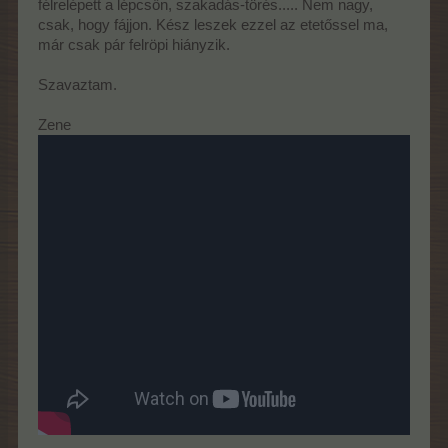
félrelépett a lépcsőn, szakadás-törés..... Nem nagy,
csak, hogy fájjon. Kész leszek ezzel az etetőssel ma,
már csak pár felröpi hiányzik.
Szavaztam.
Zene