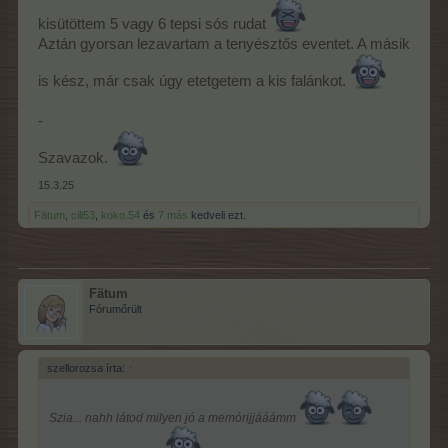
kisütöttem 5 vagy 6 tepsi sós rudat
Drága Anna
Aztán gyorsan lezavartam a tenyésztős eventet. A másik
köszönöm szépen ,többen írták már nem is értem miért
is kész, már csak úgy etetgetem a kis falánkot.
-
Szavazok.
Jobbulást lánykádnak
15.3.25
Ügyesen végigvitted az eventet, gratula.
Fätum
,
cili53
,
koko.54
és
7 más
kedveli ezt.
Én 20 játékot játszottam eddig . most fogok aratni , előtte
pörgettem .
3 x plussz 1 hozam a növényeknél , és két 100 % termény
Fätum
bónusz , így 11 növényt aratok földekként
Fórumőrült
Így most kicsit könnyebb lesz
szellorozsa írta:
↑
Szia... nahh látod milyen jó a memórijjááámm