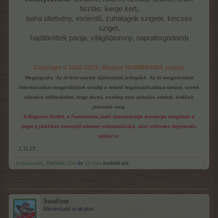
tisztás, kerge kert,
baha ültetvény, esőerdő, zuhatagok szigete, kincses
sziget,
hajótöröttek partja, világítótorony, napraforgódomb
.
Copyright © 2010-2023 - Magyar FARMERAMA csapat
Megjegyzés: Az itt leírt adatok tájékoztató jellegűek. Az itt megjelenített
információkat megpróbáljuk mindig a lehető legaktuálisabban tartani, ennek
ellenére előfordulhat, hogy téves, esetleg nem aktuális adatok, értékek
jelennek meg.
A Bigpoint GmbH, a Farmerama játék üzemeltetője fenntartja magának a
jogot a játékban szereplő elemek változtatására, akár előzetes bejelentés
nélkül is.
1.11.23
kutyaszálló
,
Bathilda
,
Gio
és
11 más
kedveli ezt.
Swallow
Mindentudó orákulum