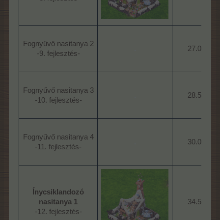
Fognyűvő nasitanya 2
.
27.000
-9. fejlesztés-​
Fognyűvő nasitanya 3
.
28.500
-10. fejlesztés-​
Fognyűvő nasitanya 4
.
30.000
-11. fejlesztés-​
Ínycsiklandozó
nasitanya 1
34.500
-12. fejlesztés-​