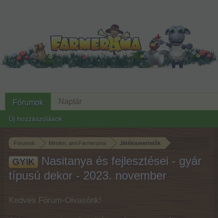
Naptár
Fórumok
Új hozzászólások
Fórumok
Minden, ami Farmerama
Játékismertetők
Nasitanya és fejlesztései - gyár
GYIK
típusú dekor - 2023. november
Kedves Fórum-Olvasónk!