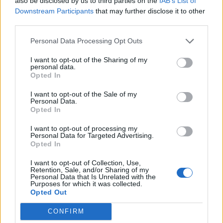
also be disclosed by us to third parties on the
IAB’s List of
Downstream Participants
that may further disclose it to other
third parties.
Personal Data Processing Opt Outs
1 Nasitanya fejlesztése
20 db Kacsa Kata szupertrágyája
I want to opt-out of the Sharing of my
personal data.
Opted In
A Gazdaboltban - Alapfelszerelés -> Szezonális
árucikk fül - látható ikon
I want to opt-out of the Sale of my
Personal Data.
Opted In
I want to opt-out of processing my
Personal Data for Targeted Advertising.
Opted In
I want to opt-out of Collection, Use,
Retention, Sale, and/or Sharing of my
Personal Data that Is Unrelated with the
Purposes for which it was collected.
Opted Out
Ára:
25 farmarany
CONFIRM
Maximálisan vásárolható csomagszám:
5 lehetőség