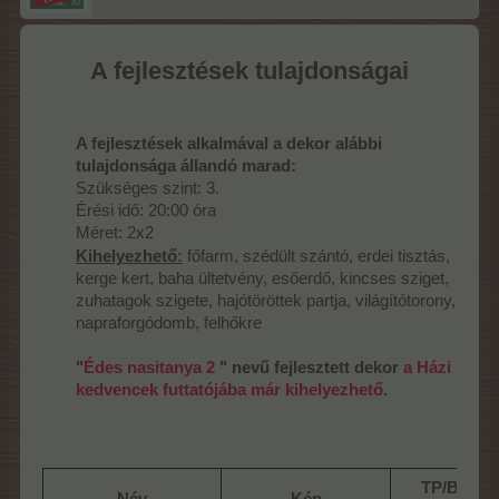
A fejlesztések tulajdonságai
A fejlesztések alkalmával a dekor alábbi
tulajdonsága állandó marad:
Szükséges szint: 3.
Érési idő: 20:00 óra
Méret: 2x2
Kihelyezhető:
főfarm, szédült szántó, erdei tisztás,
kerge kert, baha ültetvény, esőerdő, kincses sziget,
zuhatagok szigete, hajótöröttek partja, világítótorony,
napraforgódomb, felhőkre
"
Édes nasitanya 2
" nevű fejlesztett dekor
a Házi
kedvencek futtatójába már kihelyezhető
.
TP/BTP