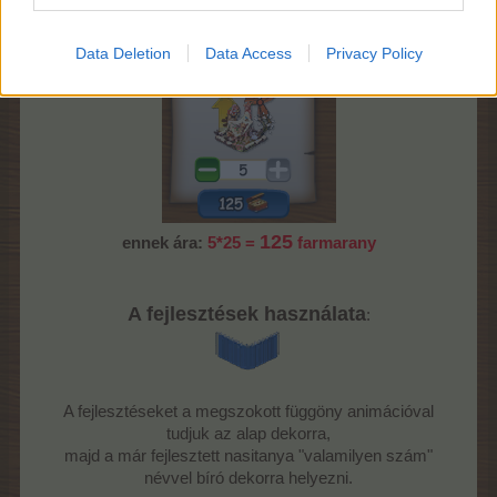
Data Deletion
Data Access
Privacy Policy
125
ennek ára:
5*25 =
farmarany
A fejlesztések használata
:
A fejlesztéseket a megszokott függöny animációval
tudjuk az alap dekorra,
majd a már fejlesztett nasitanya "valamilyen szám"
névvel bíró dekorra helyezni.​