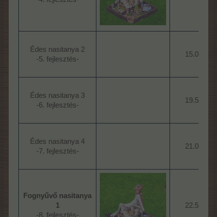
Édes nasitanya 2
.
15.000
-5. fejlesztés-​
Édes nasitanya 3
.
19.500
-6. fejlesztés-​
Édes nasitanya 4
.
21.000
-7. fejlesztés-​
Fognyűvő nasitanya
1
22.500
-8. fejlesztés-​