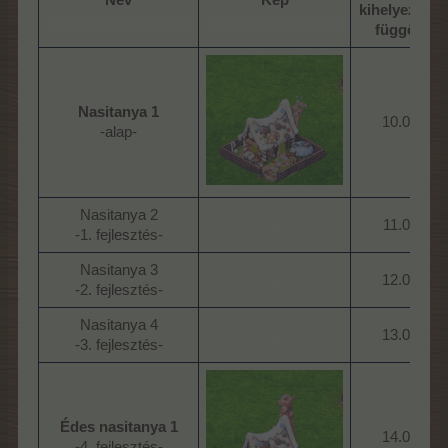
Név
Kép
kihelyezéstő
....................................
..................................
függően
Nasitanya 1
10.000
-alap-​
Nasitanya 2
.
11.000
-1. fejlesztés-​
Nasitanya 3
.
12.000
-2. fejlesztés-​
Nasitanya 4
.
13.000
-3. fejlesztés-​
Édes nasitanya 1
14.000
-4. fejlesztés-​