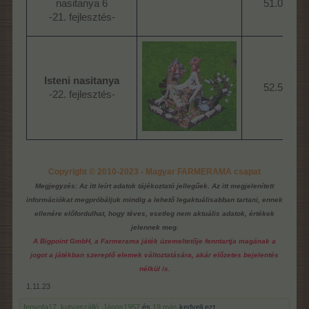
nasitanya 6
.
51.000
-21. fejlesztés-​
Isteni nasitanya
52.500
-22. fejlesztés-​
.
Copyright © 2010-2023 - Magyar FARMERAMA csapat
Megjegyzés: Az itt leírt adatok tájékoztató jellegűek. Az itt megjelenített
információkat megpróbáljuk mindig a lehető legaktuálisabban tartani, ennek
ellenére előfordulhat, hogy téves, esetleg nem aktuális adatok, értékek
jelennek meg.
A Bigpoint GmbH, a Farmerama játék üzemeltetője fenntartja magának a
jogot a játékban szereplő elemek változtatására, akár előzetes bejelentés
nélkül is.
1.11.23
fenyofa17
,
kutyaszálló
,
János1957
és
19 más
kedveli ezt.