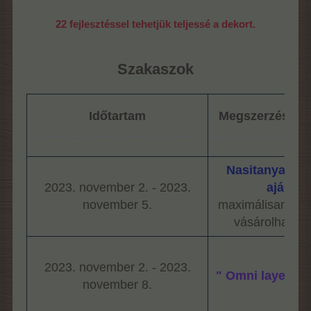
22 fejlesztéssel tehetjük teljessé a dekort.
Szakaszok
Időtartam
Megszerzési le
.................................................
............................
Nasitanya cs
2023. november 2. - 2023.
ajánlat
november 5.
maximálisan 5 
vásárolhatun
2023. november 2. - 2023.
" Omni layer e
november 8.