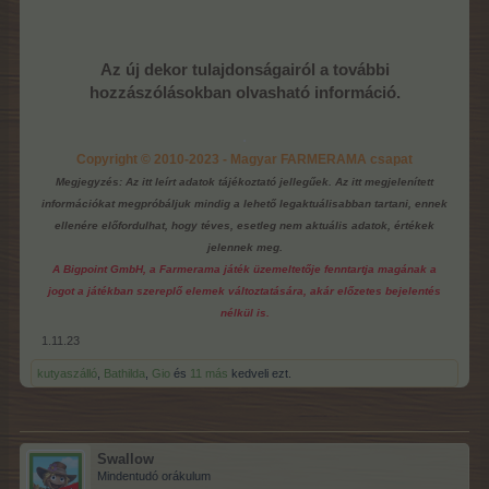
Az új dekor tulajdonságairól a további
hozzászólásokban olvasható információ.
.
Copyright © 2010-2023 - Magyar FARMERAMA csapat
Megjegyzés: Az itt leírt adatok tájékoztató jellegűek. Az itt megjelenített
információkat megpróbáljuk mindig a lehető legaktuálisabban tartani, ennek
ellenére előfordulhat, hogy téves, esetleg nem aktuális adatok, értékek
jelennek meg.
A Bigpoint GmbH, a Farmerama játék üzemeltetője fenntartja magának a
jogot a játékban szereplő elemek változtatására, akár előzetes bejelentés
nélkül is.
1.11.23
kutyaszálló
,
Bathilda
,
Gio
és
11 más
kedveli ezt.
Swallow
Mindentudó orákulum