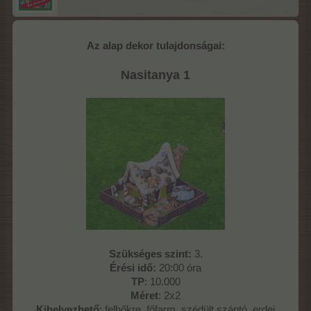
Az alap dekor tulajdonságai:
Nasitanya 1
Szükséges szint:
3.
Érési idő:
20:00 óra
TP
: 10.000
Méret
: 2x2
Kihelyezhető
: felhőkre, főfarm, szédült szántó, erdei