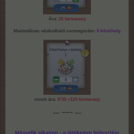
Ára:
25 farmarany
Maximálisan vásárolható csomagszám:
5 lehetőség
ennek ára:
5*25 =125 farmarany
--- ~~~ ---
Második alkalom - a játékelem fejlesztési