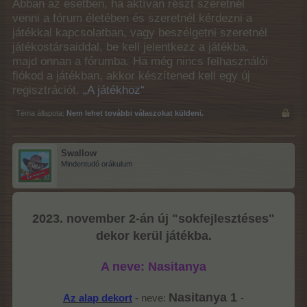
Abban az esetben, ha aktívan részt szeretnél
venni a fórum életében és szeretnél kérdezni a
játékkal kapcsolatban, vagy beszélgetni szeretnél
játékostársaiddal, be kell jelentkezz a játékba,
majd onnan a fórumba. Ha még nincs felhasználói
fiókod a játékban, akkor készítened kell egy új
regisztrációt.
„A játékhoz“
Téma állapota:
Nem lehet további válaszokat küldeni.
Swallow
Mindentudó orákulum
2023. november 2-án új "sokfejlesztéses"
dekor kerül játékba.
A neve: Nasitanya
Nasitanya 1
Az alap dekort
- neve:
-