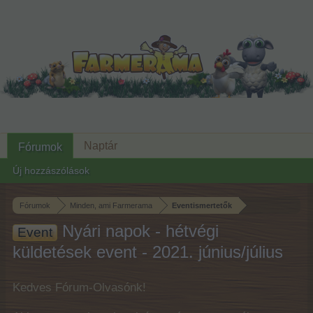
Naptár
Fórumok
Új hozzászólások
Fórumok
Minden, ami Farmerama
Eventismertetők
Nyári napok - hétvégi
Event
küldetések event - 2021. június/július
Kedves Fórum-Olvasónk!