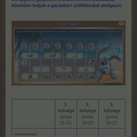
követően tudjuk a gazdaköri szállításokat elvégezni.
.
1
.
2.
3
.
hétvége
hétvége
hétvége
h
.
június
június
június
11-13.​
18-20.​
25-27.​
.
.
.
.
eventnövények