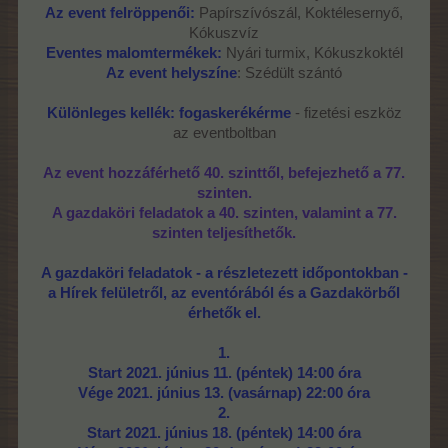
Az event felröppenői:
Papírszívószál, Koktélesernyő,
Kókuszvíz
Eventes malomtermékek:
Nyári turmix, Kókuszkoktél
Az event helyszíne
: Szédült szántó
Különleges kellék: fogaskerékérme
- fizetési eszköz
az eventboltban
Az event hozzáférhető 40. szinttől, befejezhető a 77.
szinten.
A gazdaköri feladatok a 40. szinten, valamint a 77.
szinten teljesíthetők.
A gazdaköri feladatok - a részletezett időpontokban -
a Hírek felületről, az eventórából és a Gazdakörből
érhetők el.
1.
Start 2021. június 11. (péntek) 14:00 óra
Vége 2021. június 13. (vasárnap) 22:00 óra
2.
Start 2021. június 18. (péntek) 14:00 óra