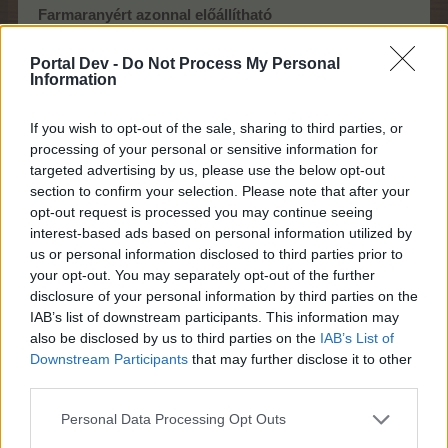
Farmaranyért azonnal előállítható
Visszaváltási érték: (720 TP + 960 CSP + 11 BTP) / 1 db
Portal Dev -
Do Not Process My Personal
Az event első küldetésének ideje alatt
Information
megvásárolható kosár:
Nyári napok kosár
If you wish to opt-out of the sale, sharing to third parties, or
processing of your personal or sensitive information for
targeted advertising by us, please use the below opt-out
section to confirm your selection. Please note that after your
opt-out request is processed you may continue seeing
interest-based ads based on personal information utilized by
us or personal information disclosed to third parties prior to
your opt-out. You may separately opt-out of the further
disclosure of your personal information by third parties on the
IAB’s list of downstream participants. This information may
Többször is megvásárolható!
also be disclosed by us to third parties on the
IAB’s List of
Ára:899,-Ft
Downstream Participants
that may further disclose it to other
Tartalma:
third parties.
180 Strandlabdanövény
50 szupertrágya
Personal Data Processing Opt Outs
50 Kacsa Kata szupertrágyája