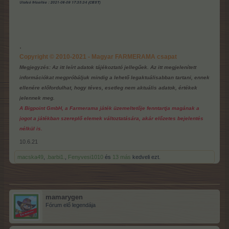
.
Copyright © 2010-2021 - Magyar FARMERAMA csapat
Megjegyzés: Az itt leírt adatok tájékoztató jellegűek. Az itt megjelenített
információkat megpróbáljuk mindig a lehető legaktuálisabban tartani, ennek
ellenére előfordulhat, hogy téves, esetleg nem aktuális adatok, értékek
jelennek meg.
A Bigpoint GmbH, a Farmerama játék üzemeltetője fenntartja magának a
jogot a játékban szereplő elemek változtatására, akár előzetes bejelentés
nélkül is.
10.6.21
macska49
,
.barbi1.
,
Fenyvesi1010
és
13 más
kedveli ezt.
mamarygen
Fórum elő legendája