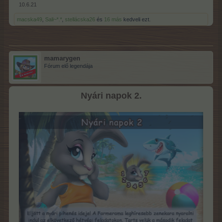
10.6.21
macska49
,
Sali~*.*
,
stellácska26
és
16 más
kedveli ezt.
mamarygen
Fórum elő legendája
Nyári napok 2.