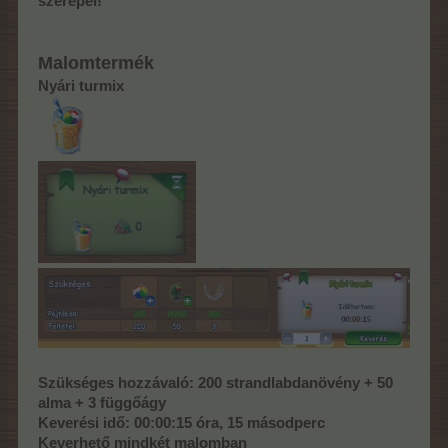
szerepel!
Malomtermék
Nyári turmix
Szükséges hozzávaló
: 200 strandlabdanövény + 50
alma + 3 függőágy
Keverési idő: 00:00:15 óra, 15 másodperc
Keverhető mindkét malomban