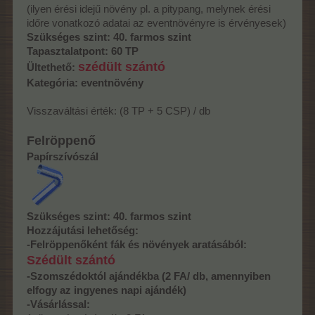
(ilyen érési idejű növény pl. a pitypang, melynek érési
időre vonatkozó adatai az eventnövényre is érvényesek)
Szükséges szint: 40. farmos szint
Tapasztalatpont: 60 TP
szédült szántó
Ültethető:
Kategória: eventnövény
Visszaváltási érték: (8 TP + 5 CSP) / db
Felröppenő
Papírszívószál
Szükséges szint:
40. farmos szint
Hozzájutási lehetőség:
-Felröppenőként fák és növények aratásából:
Szédült szántó
-Szomszédoktól ajándékba (2 FA/ db, amennyiben
elfogy az ingyenes napi ajándék)
-Vásárlással: