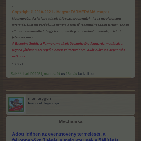
.
Copyright © 2010-2021 - Magyar FARMERAMA csapat
Megjegyzés: Az itt leírt adatok tájékoztató jellegűek. Az itt megjelenített
információkat megpróbáljuk mindig a lehető legaktuálisabban tartani, ennek
ellenére előfordulhat, hogy téves, esetleg nem aktuális adatok, értékek
jelennek meg.
A Bigpoint GmbH, a Farmerama játék üzemeltetője fenntartja magának a
jogot a játékban szereplő elemek változtatására, akár előzetes bejelentés
nélkül is.
10.6.21
Sali~*.*
,
barbi021951
,
macska49
és
16 más
kedveli ezt.
mamarygen
Fórum elő legendája
Mechanika
Adott időben az eventnövény termelését, a
felröppenő gyűjtését, a malomtermék előállítását