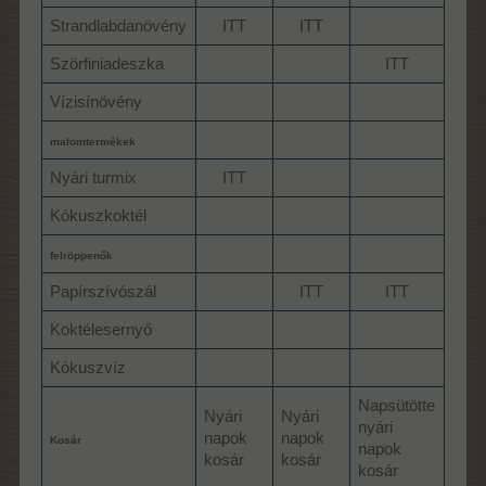
Strandlabdanövény
ITT​
ITT​
.
.
Szörfiniadeszka
.
.
ITT​
Vízisínövény
.
.
.
.
.
.
.
.
malomtermékek
Nyári turmix
ITT​
.
.
.
Kókuszkoktél
.
.
.
.
.
.
.
.
felröppenők
Papírszívószál
.
ITT​
ITT​
.
Koktélesernyő
.
.
.
Kókuszvíz
.
.
.
.
Napsütötte
Nyári
Nyári
Meg
nyári
napok
napok
nyár
Kosár
napok
kosár
kosár
kosá
kosár