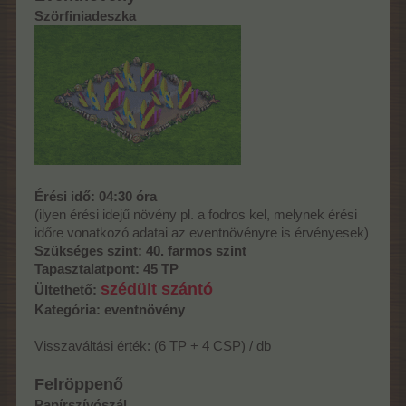
Szörfiniadeszka
Érési idő: 04:30 óra
(ilyen érési idejű növény pl. a fodros kel, melynek érési
időre vonatkozó adatai az eventnövényre is érvényesek)
Szükséges szint: 40. farmos szint
Tapasztalatpont: 45 TP
szédült szántó
Ültethető:
Kategória: eventnövény
Visszaváltási érték: (6 TP + 4 CSP) / db
Felröppenő
Papírszívószál