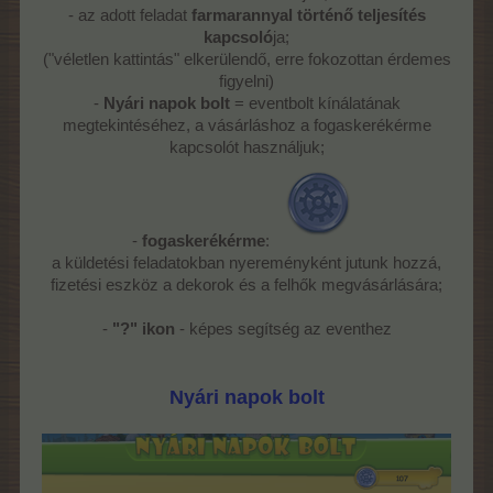
- az adott feladat
farmarannyal történő teljesítés
kapcsoló
ja;
("véletlen kattintás" elkerülendő, erre fokozottan érdemes
figyelni)
-
Nyári napok bolt
= eventbolt kínálatának
megtekintéséhez, a vásárláshoz a fogaskerékérme
kapcsolót használjuk;
-
fogaskerékérme
:
a küldetési feladatokban nyereményként jutunk hozzá,
fizetési eszköz a dekorok és a felhők megvásárlására;
-
"?" ikon
- képes segítség az eventhez
Nyári napok bolt