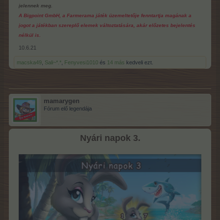
jelennek meg.
A Bigpoint GmbH, a Farmerama játék üzemeltetője fenntartja magának a
jogot a játékban szereplő elemek változtatására, akár előzetes bejelentés
nélkül is.
10.6.21
macska49
,
Sali~*.*
,
Fenyvesi1010
és
14 más
kedveli ezt.
mamarygen
Fórum elő legendája
Nyári napok 3.