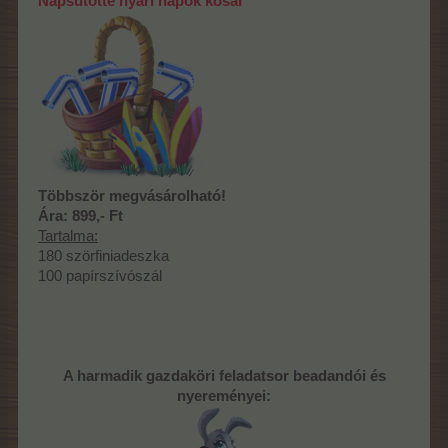
Napsütötte nyári napok kosár
Többször megvásárolható!
Ára: 899,- Ft
Tartalma:
180 szörfiniadeszka
100 papírszívószál
A harmadik gazdaköri feladatsor beadandói és
nyereményei: