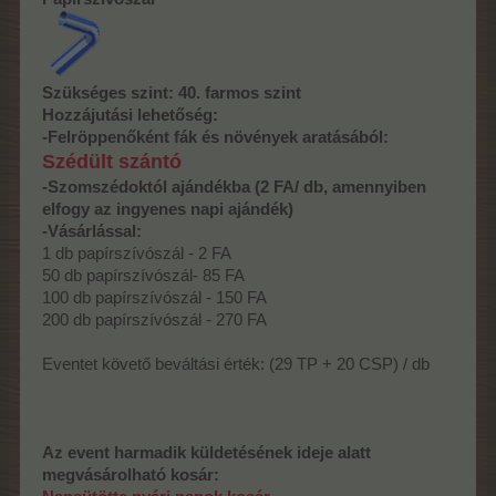
Szükséges szint:
40. farmos szint
Hozzájutási lehetőség:
-Felröppenőként fák és növények aratásából:
Szédült szántó
-Szomszédoktól ajándékba (2 FA/ db, amennyiben
elfogy az ingyenes napi ajándék)
-Vásárlással:
1 db papírszívószál - 2 FA
50 db papírszívószál- 85 FA
100 db papírszívószál - 150 FA
200 db papírszívószál - 270 FA
Eventet követő beváltási érték: (29 TP + 20 CSP) / db
Az event harmadik küldetésének ideje alatt
megvásárolható kosár: