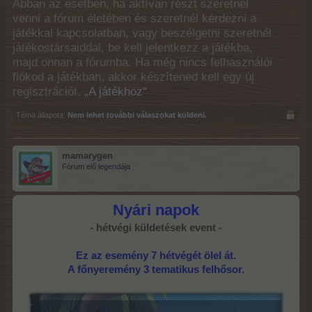
Abban az esetben, ha aktívan részt szeretnél
venni a fórum életében és szeretnél kérdezni a
játékkal kapcsolatban, vagy beszélgetni szeretnél
játékostársaiddal, be kell jelentkezz a játékba,
majd onnan a fórumba. Ha még nincs felhasználói
fiókod a játékban, akkor készítened kell egy új
regisztrációt.
„A játékhoz“
Téma állapota:
Nem lehet további válaszokat küldeni.
mamarygen
Fórum elő legendája
Nyári napok
- hétvégi küldetések event -
Ez az esemény 7 hétvégét ölel át.
A főnyeremény 3 tematikus felhősor.