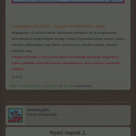
.
Copyright © 2010-2021 - Magyar FARMERAMA csapat
Megjegyzés: Az itt leírt adatok tájékoztató jellegűek. Az itt megjelenített
információkat megpróbáljuk mindig a lehető legaktuálisabban tartani, ennek
ellenére előfordulhat, hogy téves, esetleg nem aktuális adatok, értékek
jelennek meg.
A Bigpoint GmbH, a Farmerama játék üzemeltetője fenntartja magának a
jogot a játékban szereplő elemek változtatására, akár előzetes bejelentés
nélkül is.
10.6.21
Sali~*.*
,
barbi021951
,
macska49
és
17 más
kedveli ezt.
mamarygen
Fórum elő legendája
Nyári napok 1.