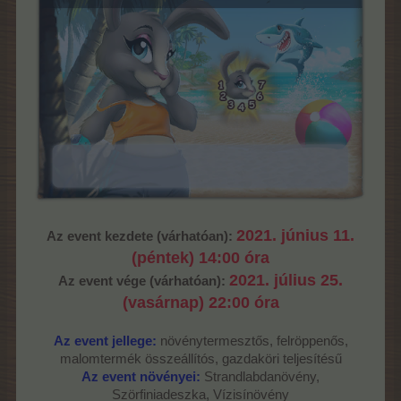
2021. június 11.
Az event kezdete (várhatóan):
(péntek) 14:00 óra
2021. július 25.
Az event vége (várhatóan):
(vasárnap) 22:00 óra
Az event jellege:
növénytermesztős, felröppenős,
malomtermék összeállítós, gazdaköri teljesítésű
Az event növényei:
Strandlabdanövény,
Szörfiniadeszka, Vízisínövény