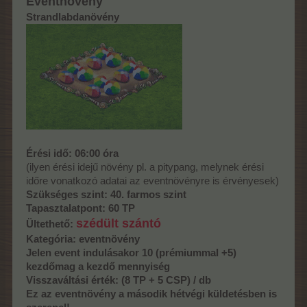
Eventnövény
Strandlabdanövény
Érési idő: 06:00 óra
(ilyen érési idejű növény pl. a pitypang, melynek érési
időre vonatkozó adatai az eventnövényre is érvényesek)
Szükséges szint: 40. farmos szint
Tapasztalatpont: 60 TP
szédült szántó
Ültethető:
Kategória: eventnövény
Jelen event indulásakor 10 (prémiummal +5)
kezdőmag a kezdő mennyiség
Visszaváltási érték: (8 TP + 5 CSP) / db
Ez az eventnövény a második hétvégi küldetésben is