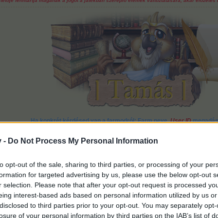
tője fenntartja magának a jogot a játékban szereplő elemek változtatására, akár előzetes b
Ha konkrét kérdésed van a farmodról: Farm neve,
User ID
megadá
Enciklopédia
~
2010.04.10
Lehet, hogy a biztonsági öv korlátoz a mozgásban, de nem annyira, m
v -
Do Not Process My Personal Information
Ha egy napon majd megöl a sebesség, ne sírj értem, mert mosolyogva mente
to opt-out of the sale, sharing to third parties, or processing of your per
li ezt.
formation for targeted advertising by us, please use the below opt-out s
r selection. Please note that after your opt-out request is processed y
eing interest-based ads based on personal information utilized by us or
disclosed to third parties prior to your opt-out. You may separately opt-
losure of your personal information by third parties on the IAB’s list of