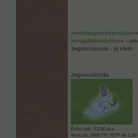
>>
Helikopterkirándulás
<<
>>
Hajókirándulás
<< - ut
Jegescsúszda - új elem
Jegescsúszda
Érési idő : 23:00 óra
Amit ad :3900 TP / BTP és 1 db 