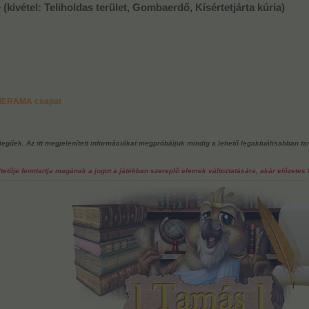
(kivétel: Teliholdas terület, Gombaerdő, Kísértetjárta kúria)
RMERAMA csapat
ellegűek. Az itt megjelenített információkat megpróbáljuk mindig a lehető legaktuálisabban ta
tője fenntartja magának a jogot a játékban szereplő elemek változtatására, akár előzetes b