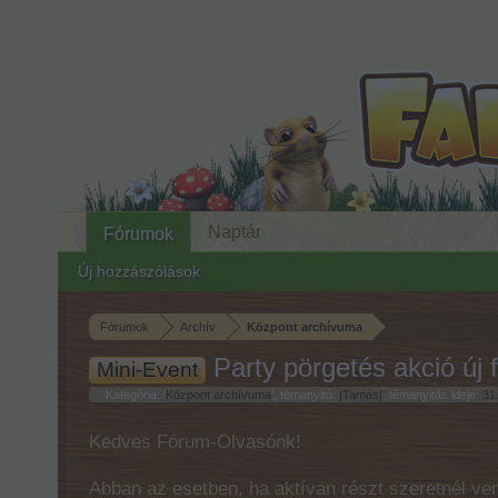
Naptár
Fórumok
Új hozzászólások
Fórumok
Archív
Központ archívuma
Party pörgetés akció új
Mini-Event
Kategória: '
Központ archívuma
', témanyitó:
|Tamás|
, témanyitás ideje:
31
Kedves Fórum-Olvasónk!
Abban az esetben, ha aktívan részt szeretnél ven