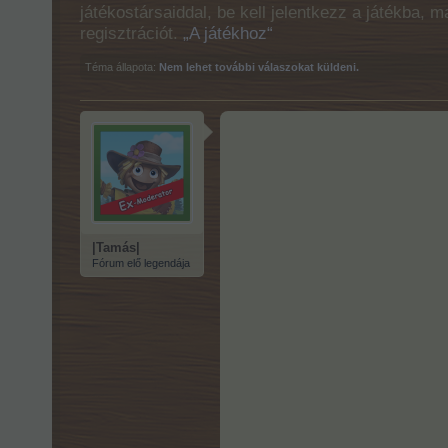
játékostársaiddal, be kell jelentkezz a játékba, 
regisztrációt.
„A játékhoz“
Téma állapota:
Nem lehet további válaszokat küldeni.
|Tamás|
Fórum elő legendája