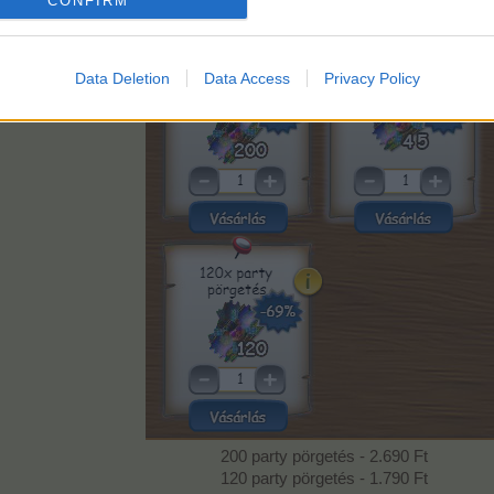
CONFIRM
aranyon kívül lehetőségünk van a bankon keresztül fo
Data Deletion
Data Access
Privacy Policy
200 party pörgetés - 2.690 Ft
120 party pörgetés - 1.790 Ft