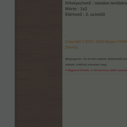
Kihelyezhető : minden területre 
Mérte : 1x2
Elérhető : 2. szinttől
.
Copyright © 2010 - 2019 Magyar FA
|Tamás|
Megjegyzés: Az itt leírt adatok tájékoztató j
adatok, értékek jelennek meg.
A Bigpoint GmbH, a Farmerama játék üzemelte