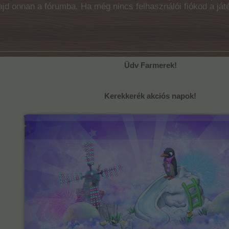
majd onnan a fórumba. Ha még nincs felhasználói fiókod a ját
Üdv Farmerek!
Kerekkerék akciós napok!