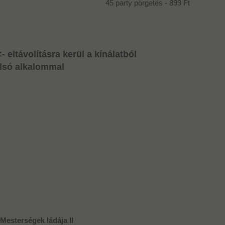
45 party pörgetés - 899 Ft
- eltávolításra kerül a kínálatból
olsó alkalommal
Mesterségek ládája II