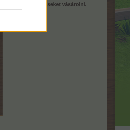
rintért is pörgetéseket vásárolni.