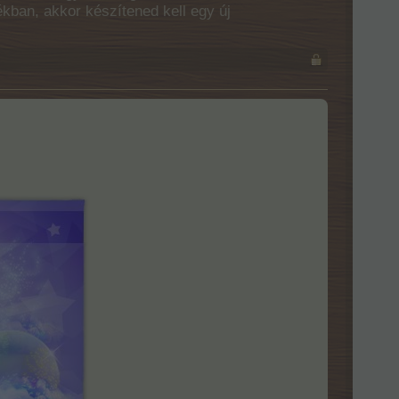
ékban, akkor készítened kell egy új