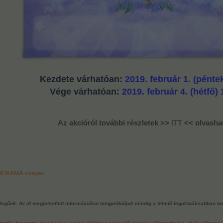
Kezdete várhatóan:
2019. február 1. (pénte
Vége várhatóan:
2019. február 4. (hétfő) 
Az akcióról további részletek >>
ITT
<< olvasha
RMERAMA csapat
ellegűek. Az itt megjelenített információkat megpróbáljuk mindig a lehető legaktuálisabban ta