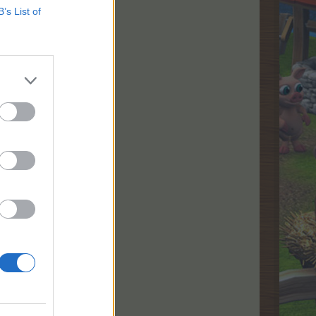
B’s List of
 pörgetés.