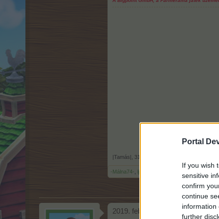
A Bigpoint GmbH, a Farmerama játék üzemelte
Portal De
|Tamás|
,
31.1.19
If you wish 
-Málna74-
,
ljanika6
,
Kincső52
és
10 más
kedve
sensitive in
confirm you
continue se
information 
2019. februári akció
further disc