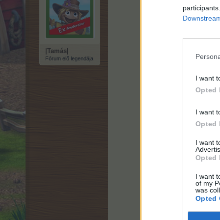
participants
Downstream 
|Tamás|
Persona
Fórum elő legendája
I want t
Opted 
I want t
Opted 
I want 
Advertis
Opted 
I want t
of my P
was col
Opted 