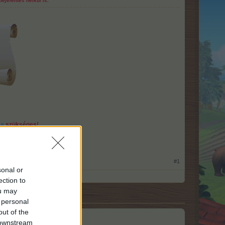
ejelentés nélkül is.
sa
szükséges!
int a tolószék!
m el" / †Paul Walker/
#1
sonal or
ection to
ou may
 personal
out of the
 downstream