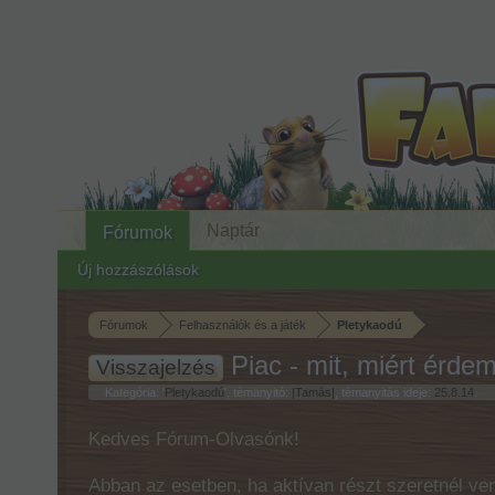
Naptár
Fórumok
Új hozzászólások
Fórumok
Felhasználók és a játék
Pletykaodú
Piac - mit, miért érdem
Visszajelzés
Kategória: '
Pletykaodú
', témanyitó:
|Tamás|
, témanyitás ideje:
25.8.14
.
Kedves Fórum-Olvasónk!
Abban az esetben, ha aktívan részt szeretnél ven