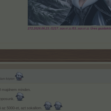
272.
2026.06.23.
/1217.
/53.
Üres gazdakör
2026.07.22.
2025.07.22.
am folyton
00 majdnem minden.
 toposunk.
 az 5000-et, azt sokallom.