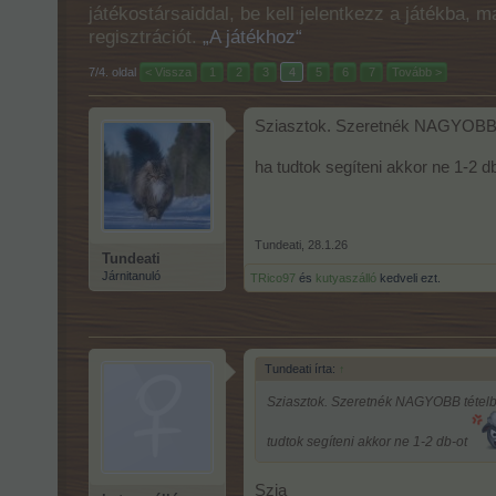
játékostársaiddal, be kell jelentkezz a játékba, 
regisztrációt.
„A játékhoz“
7/4. oldal
< Vissza
1
2
3
4
5
6
7
Tovább >
Sziasztok. Szeretnék NAGYOBB tét
ha tudtok segíteni akkor ne 1-2 d
Tundeati
,
28.1.26
Tundeati
Járnitanuló
TRico97
és
kutyaszálló
kedveli ezt.
Tundeati írta:
↑
Sziasztok. Szeretnék NAGYOBB tételben
tudtok segíteni akkor ne 1-2 db-ot
Szia