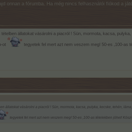
majd onnan a fórumba. Ha még nincs felhasználói fiókod a ját
elben állatokat vásárolni a piacról ! Sün, mormota, kacsa, pulyka, 
b-ot
tegyetek fel mert azt nem veszem meg! 50-es ,100-as té
 állatokat vásárolni a piacról ! Sün, mormota, kacsa, pulyka, kecske, tehén, láma,
tegyetek fel mert azt nem veszem meg! 50-es ,100-as tételekben jöhet! Köszi