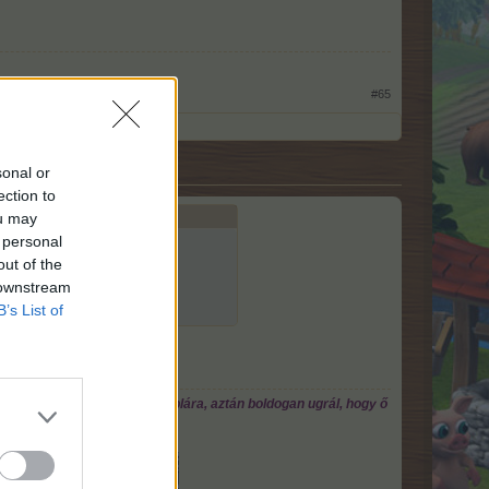
#65
sonal or
ection to
ou may
 personal
out of the
 downstream
B’s List of
önti a bábukat, rá..arik a táblára, aztán boldogan ugrál, hogy ő