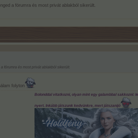
ed a fórumra és most privát ablakból sikerült.
fórumra és most privát ablakból sikerült.
álam folyton
Bolonddal vitatkozni, olyan mint egy galambbal sakkozni: led
nyert. Inkább játszunk kedvünkre, mert játszanijó