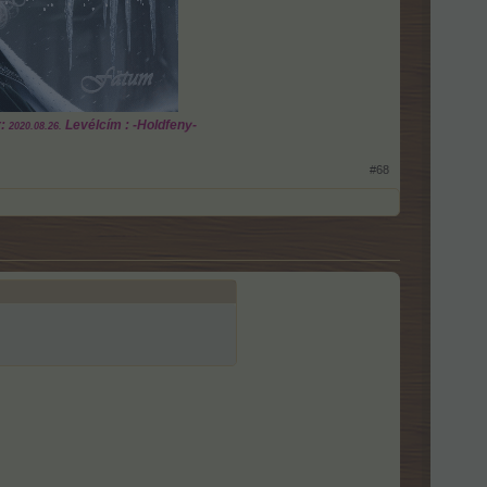
:
Levélcím : -Holdfeny-
2020.08.26.
#68