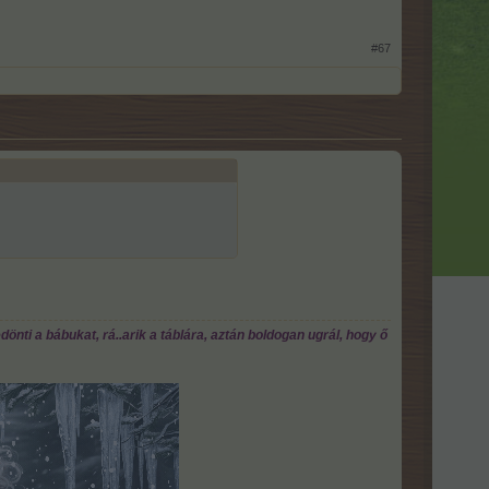
#67
önti a bábukat, rá..arik a táblára, aztán boldogan ugrál, hogy ő