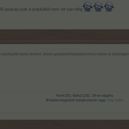
0-asával,csak a pulykából nem ott van elég
 ezüstnyírfa-barka termést. Utolsó gazdakörit feladatsoromhoz lenne rá szüksége
Farm:251, Baha:1202. 39-es vágány
Itt tudod megnézni melyik piacon vagy:
Piac szám