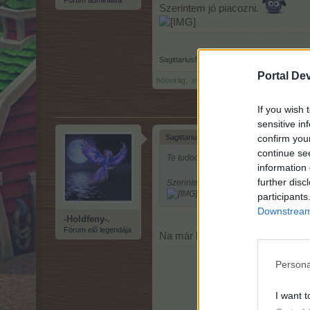
Szerintem jó piacozni.
Sagittarius69
,
15.2.26
Portal De
hóóvirág
,
.sylvia72.
,
-Holdfeny-.
és
6 más
kedv
If you wish 
sensitive in
confirm you
Sagittarius69 írta:
↑
continue se
Te tudod.
information 
further disc
Szerintem jó piacozni.
participants
Downstream 
-Holdfeny-.
Fórum elő legendája
Na már kezd jó ára lenni
Persona
I want t