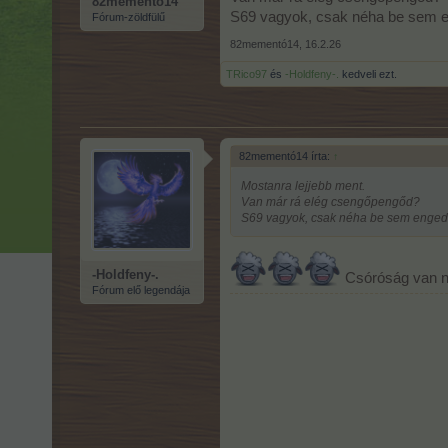
82mementó14
S69 vagyok, csak néha be sem eng
Fórum-zöldfülű
82mementó14
,
16.2.26
TRico97
és
-Holdfeny-.
kedveli ezt.
82mementó14 írta:
↑
Mostanra lejjebb ment.
Van már rá elég csengőpengőd?
S69 vagyok, csak néha be sem enged a 
-Holdfeny-.
Csóróság van n
Fórum elő legendája