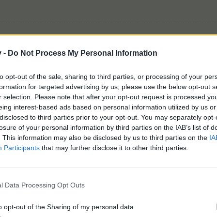
v -
Do Not Process My Personal Information
eli ezt.
to opt-out of the sale, sharing to third parties, or processing of your per
formation for targeted advertising by us, please use the below opt-out s
r selection. Please note that after your opt-out request is processed y
eing interest-based ads based on personal information utilized by us or
disclosed to third parties prior to your opt-out. You may separately opt-
losure of your personal information by third parties on the IAB’s list of
. This information may also be disclosed by us to third parties on the
IA
Participants
that may further disclose it to other third parties.
Bolonddal vitatkozni, olyan mint egy galambbal sakkozni: led
l Data Processing Opt Outs
nyert. Inkább játszunk kedvünkre, mert játszanijó
o opt-out of the Sharing of my personal data.