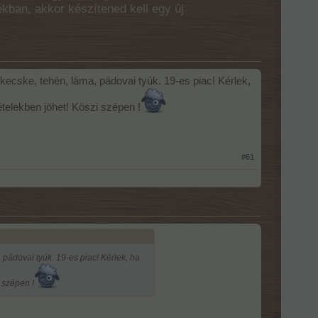
ékban, akkor készítened kell egy új
kecske, tehén, láma, pádovai tyúk. 19-es piac! Kérlek,
telekben jöhet! Köszi szépen !
#61
 pádovai tyúk. 19-es piac! Kérlek, ha
 szépen !