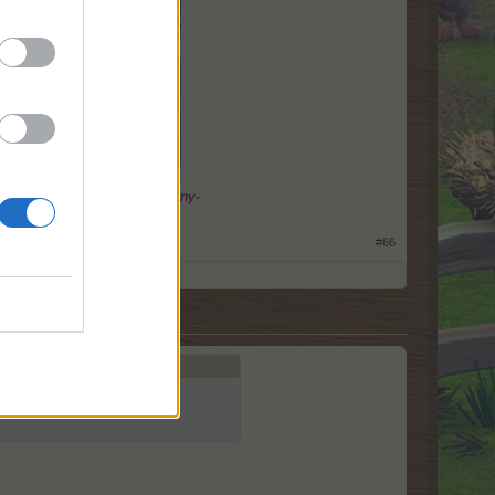
:
Levélcím : -Holdfeny-
2020.08.26.
#66