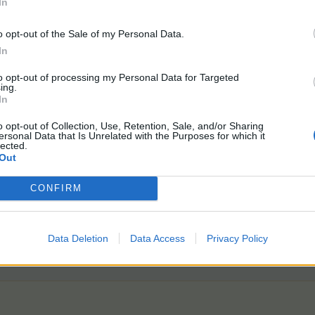
In
o opt-out of the Sale of my Personal Data.
In
to opt-out of processing my Personal Data for Targeted
ing.
In
o opt-out of Collection, Use, Retention, Sale, and/or Sharing
272.
2026.06.23.
/1217.
/53.
Üres gazdakör
2026.07.22.
2025.07.22.
ersonal Data that Is Unrelated with the Purposes for which it
lected.
Out
CONFIRM
Data Deletion
Data Access
Privacy Policy