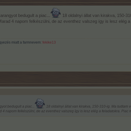
arangyot bedugult a piac...
18 oldalnyi állat van kirakva, 150-3
Marad 4 napom felkészülni, de az eventhez valszeg így is lesz elég a
gyezés miatt a farmnevem:
fekike13
yot bedugult a piac...
18 oldalnyi állat van kirakva, 150-310-ig. Ma tudtam 
 4 napom felkészülni, de az eventhez valszeg így is lesz elég a feladatokra. Piac 