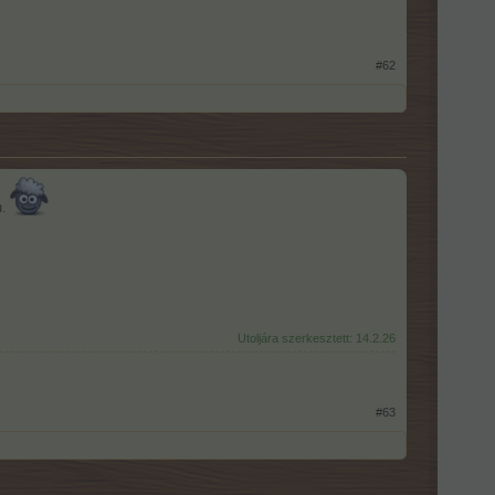
#62
m.
Utoljára szerkesztett:
14.2.26
#63