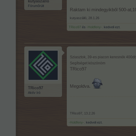
kutyaszálló
Fórumőrült
Raktam ki mindegyikből 500-at,10
kutyaszálló
,
28.1.26
TRico97
és
-Holdfeny-.
kedveli ezt.
Sziasztok, 39-es piacon keresnék 400db
Segítséget köszönöm
TRico97
Megoldva.
TRico97
Aktív író
TRico97
,
13.2.26
-Holdfeny-.
kedveli ezt.