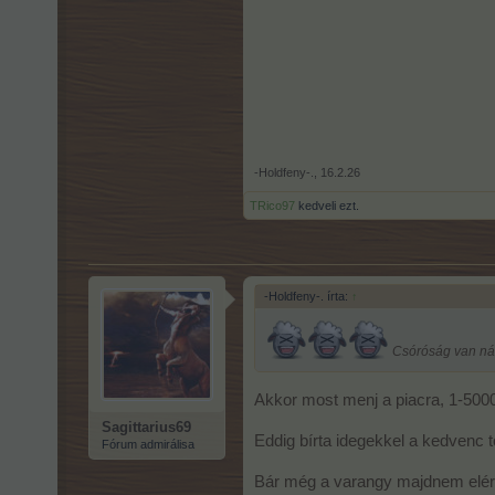
-Holdfeny-.
,
16.2.26
TRico97
kedveli ezt.
-Holdfeny-. írta:
↑
Csóróság van nál
Akkor most menj a piacra, 1-50
Sagittarius69
Eddig bírta idegekkel a kedvenc
Fórum admirálisa
Bár még a varangy majdnem eléri