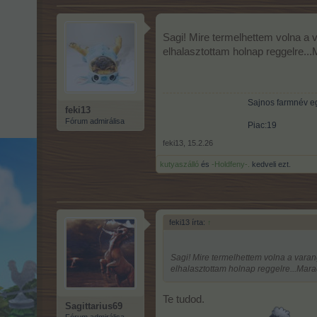
Sagi! Mire termelhettem volna a v
elhalasztottam holnap reggelre...
Sajnos farmnév e
feki13
Fórum admirálisa
Piac:19
feki13
,
15.2.26
kutyaszálló
és
-Holdfeny-.
kedveli ezt.
feki13 írta:
↑
Sagi! Mire termelhettem volna a varang
elhalasztottam holnap reggelre...Marad
Te tudod.
Sagittarius69
Fórum admirálisa