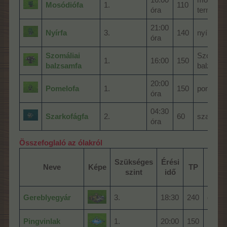
Mosódiófa
1.
110
óra
termés
21:00
Nyírfa
3.
140
nyírfaba
óra
Szomáliai
Szomália
1.
16:00
150
balzsamfa
balzsamf
20:00
Pomelofa
1.
150
pomelo
óra
04:30
Szarkofágfa
2.
60
szarkofá
óra
Összefoglaló az ólakról
Term
Szükséges
Érési
Neve
Képe
TP
áll
szint
idő
ne
Gereblyegyár
3.
18:30
240
gereb
Pingvinlak
1.
20:00
150
pingv