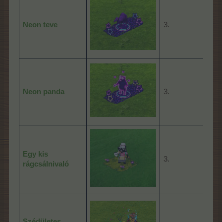
Neon teve
3.
08:
Neon panda
3.
08:
Egy kis
3.
24:
rágcsálnivaló
Szédületes