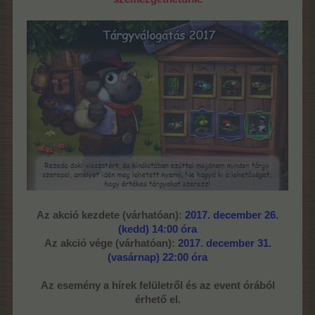
Az akció kezdete (várhatóan):
2017. december 26.
(kedd) 14:00 óra
Az akció vége (várhatóan):
2017. december 31.
(vasárnap) 22:00 óra
Az esemény a hírek felületről és az event órából
érhető el.