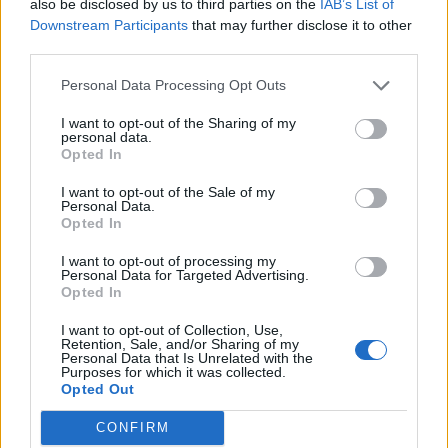
also be disclosed by us to third parties on the
IAB’s List of
DEEEEE!
Downstream Participants
that may further disclose it to other
- Sajnos a megjelenítés még mindig hibás, mert nem
third parties.
jelzi a szükséges FA mennyiséget.
Kérjük, hogy emiatt (is) körültekintően használjátok a
Personal Data Processing Opt Outs
mennyiség beállítást!
I want to opt-out of the Sharing of my
Aki szeretné felfrissíteni tudását az akció
personal data.
működéséről, a fórumon,
Opted In
a
Játékismertetők
részben olvashatja el
részletesebben a tudnivalókat.
I want to opt-out of the Sale of my
Personal Data.
A mechanikája megegyezik az eddigi válogatások
Opted In
(ól-, fa-, barkács-) menetével.
I want to opt-out of processing my
Copyright © 2010 - 2017 Magyar FARMERAMA csapat
Personal Data for Targeted Advertising.
BackOffice
Opted In
Megjegyzés: Az itt leírt adatok tájékoztató jellegűek. Az itt megjelenített
I want to opt-out of Collection, Use,
információkat megpróbáljuk mindig a lehető legaktuálisabban tartani,
Retention, Sale, and/or Sharing of my
ennek ellenére előfordulhat, hogy téves, esetleg nem aktuális adatok,
Personal Data that Is Unrelated with the
Purposes for which it was collected.
értékek jelennek meg.
Opted Out
A Bigpoint GmbH, a Farmerama játék üzemeltetője fenntartja magának a
jogot a játékban szereplő elemek változtatására, akár előzetes bejelentés
CONFIRM
nélkül is.