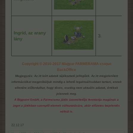
Ingrid, az arany
3.
24:
lány
Copyright © 2010-2017 Magyar FARMERAMA csapat
BackOffice
Megjegyzés: Az itt leírt adatok tájékoztató jellegűek. Az itt megjelenített
információkat megpróbáljuk mindig a lehető legaktuálisabban tartani, ennek
ellenére előfordulhat, hogy téves, esetleg nem aktuális adatok, értékek
jelennek meg.
A Bigpoint GmbH, a Farmerama játék üzemeltetője fenntartja magának a
jogot a játékban szereplő elemek változtatására, akár előzetes bejelentés
nélkül is.
22.12.17