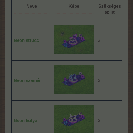
Éré
Neve
Képe
Szükséges
id
..............................
.................................
szint
(ór
Neon strucc
3.
12:
Neon szamár
3.
12:
Neon kutya
3.
12: