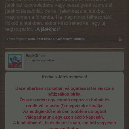
játékkal kapcsolatban, vagy beszélgetni szeretnél
játékostársaiddal, be kell jelentkezz a játékba,
majd onnan a fórumba. Ha még nincs felhasználói
fiókod a játékban, akkor készítened kell egy új
regisztrációt.
„A játékhoz“
Téma állapota:
Nem lehet további válaszokat küldeni.
BackOffice
Fórum elő legendája
Kedves Játékostársak!
Decemberben szokatlan válogatással tér vissza a
hátizsákos birka.
Összeszedett egy csomó népszerű holmit és
rendkívül olcsón (!) megvételre kínálja.
Az eddigiektől eltérően többféle dologból
válogathatunk egy azon akció kapcsán.
A kínálatban ól, fa és dekor is van, amiből vegyesen
szemezgethetünk.