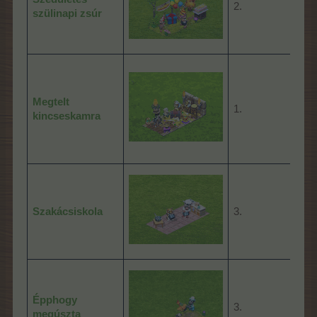
2.
48:
szülinapi zsúr
Megtelt
1.
12:
kincseskamra
Szakácsiskola
3.
12:
Épphogy
3.
12:
megúszta