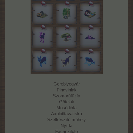
Gereblyegyár
Pingvinlak
Szomorúfűzfa
Gőtelak
Mosódiófa
Axolotltavacska
Széfkészítő műhely
Nyírfa
Fácánkifutó