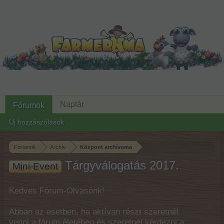
Naptár
Fórumok
Új hozzászólások
Fórumok
Archív
Központ archívuma
Tárgyválogatás 2017.
Mini-Event
Kedves Fórum-Olvasónk!
Abban az esetben, ha aktívan részt szeretnél
venni a fórum életében és szeretnél kérdezni a