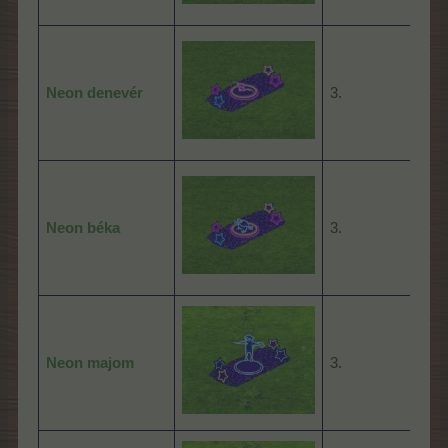
Neon denevér
3.
24:
Neon béka
3.
24:
Neon majom
3.
08: