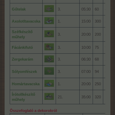
Gőtelak
3.
05:30
60
gőte
Axolotltavacska
1.
15:00
300
axolot
Széfkészítő
3.
20:00
200
széf
műhely
Fácánkifutó
3.
10:00
75
fácán
Zergekarám
3.
06:30
68
zerge
Sólyomfészek
3.
07:00
94
sóly
Homártavacska
1.
20:00
250
homá
Írótollkészítő
21.
35:00
320
írótoll
műhely
Összefoglaló a dekorokról