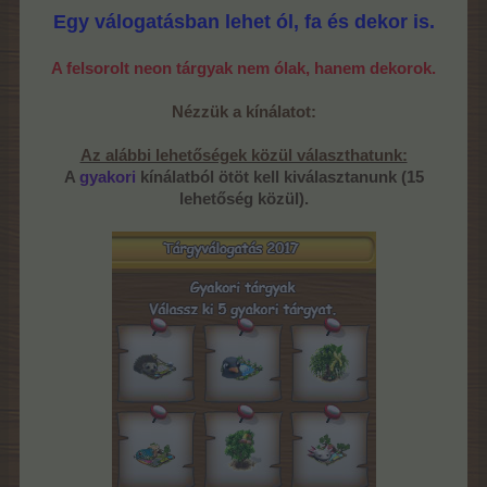
Egy válogatásban lehet ól, fa és dekor is.
A felsorolt neon tárgyak nem ólak, hanem dekorok.
Nézzük a kínálatot:
Az alábbi lehetőségek közül választhatunk:
A
gyakori
kínálatból ötöt kell kiválasztanunk (15
lehetőség közül).