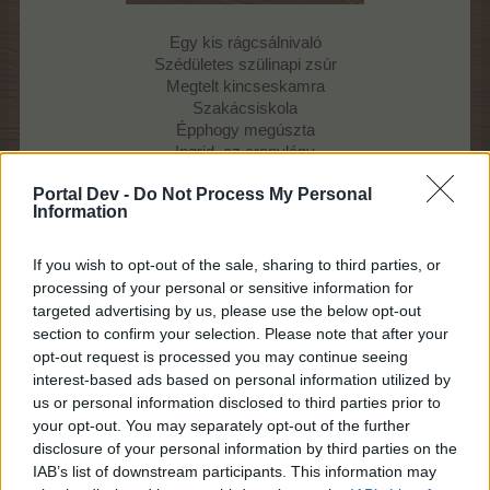
Egy kis rágcsálnivaló
Szédületes szülinapi zsúr
Megtelt kincseskamra
Szakácsiskola
Épphogy megúszta
Ingrid, az aranylány
Portal Dev -
Do Not Process My Personal
Information
Általános tudnivalók:
- Összesen 8 játékelemet kell "kipipálnunk", hogy a
játékot el tudjuk indítani.
If you wish to opt-out of the sale, sharing to third parties, or
- A kiválasztottak közül csak egyet kapunk meg,
processing of your personal or sensitive information for
amely azonnal a menübe kerül.
targeted advertising by us, please use the below opt-out
- Minden indítás
5 FA
-ba kerül.
section to confirm your selection. Please note that after your
- Ugyanazt a válogatást a mennyiség jelző gombbal
opt-out request is processed you may continue seeing
megsokszorozhatjuk,
interest-based ads based on personal information utilized by
értelemszerűen
annyiszor 5 FA
az ára, amennyit a
us or personal information disclosed to third parties prior to
mennyiségjelzőn beállítunk.
your opt-out. You may separately opt-out of the further
disclosure of your personal information by third parties on the
IAB’s list of downstream participants. This information may