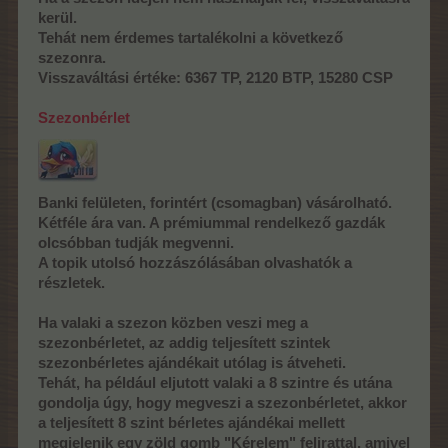
kerül.
Tehát nem érdemes tartalékolni a következő
szezonra.
Visszaváltási értéke: 6367 TP, 2120 BTP, 15280 CSP
Szezonbérlet
Banki felületen, forintért (csomagban) vásárolható.
Kétféle ára van. A prémiummal rendelkező gazdák
olcsóbban tudják megvenni.
A topik utolsó hozzászólásában olvashatók a
részletek.
Ha valaki a szezon közben veszi meg a
szezonbérletet, az addig teljesített szintek
szezonbérletes ajándékait utólag is átveheti.
Tehát, ha például eljutott valaki a 8 szintre és utána
gondolja úgy, hogy megveszi a szezonbérletet, akkor
a teljesített 8 szint bérletes ajándékai mellett
megjelenik egy zöld gomb "Kérelem" felirattal, amivel