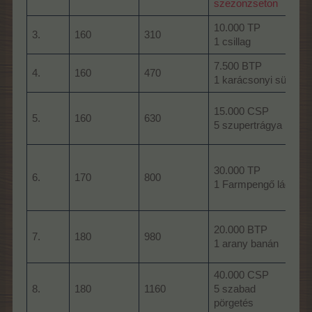
szezonzseton
10.000 TP
3.
160
310
1 csillag
7.500 BTP
4.
160
470
1 karácsonyi süti
15.000 CSP
5.
160
630
5 szupertrágya
30.000 TP
6.
170
800
1 Farmpengő láda
I
20.000 BTP
7.
180
980
1 arany banán
40.000 CSP
8.
180
1160
5 szabad
pörgetés