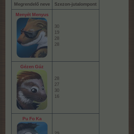
Megrendelő neve
Szezon-jutalompont
Menyét Menyus
30
19
28
28
Gézen Gúz
28
27
30
16
Pu Fo Ka
29