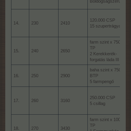
Boldogságszérum
120.000 CSP
14.
230
2410
15 szupertrágya
farm szint x 750
TP
15.
240
2650
2 Kerekkerék-
forgatás láda III
baha szint x 750
16.
250
2900
BTP
5 farmpengő
l
250.000 CSP
17.
260
3160
5 csillag
l
farm szint x 1000
TP
18.
270
3430