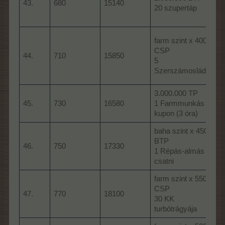
43.
680
15140
20 szupertáp
farm szint x 4000
CSP
44.
710
15850
5
Szerszámosláda
3.000.000 TP
45.
730
16580
1 Farmmunkás
kupon (3 óra)
baha szint x 4500
BTP
46.
750
17330
1 Répás-almás
csatni
farm szint x 5500
CSP
47.
770
18100
30 KK
turbótrágyája