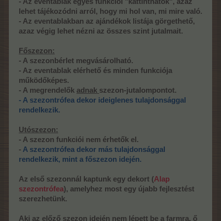
- Az eventablak egyes funkciói "kattinthatók", azaz
lehet tájékozódni arról, hogy mi hol van, mi mire való.
- Az eventablakban az ajándékok listája görgethető,
azaz végig lehet nézni az összes szint jutalmait.
Főszezon:
- A szezonbérlet megvásárolható.
- Az eventablak elérhető és minden funkciója
működőképes.
- A megrendelők
adnak
szezon-jutalompontot.
- A
szezontrófea dekor ideiglenes tulajdonsággal
rendelkezik.
Utószezon:
- A szezon funkciói nem érhetők el.
-
A szezontrófea dekor más tulajdonsággal
rendelkezik, mint a főszezon idején.
Az első szezonnál kaptunk egy dekort (
Alap
szezontrófea
), amelyhez most egy újabb fejlesztést
szerezhetünk.
Aki az előző szezon idején nem lépett be a farmra, ő