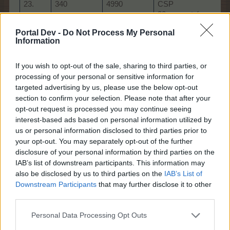
23.
340
4990
CSP
20 szupertrágya
Portal Dev -
Do Not Process My Personal
Information
farm szint x 1750
24.
350
5340
TP
10 farmpengő
If you wish to opt-out of the sale, sharing to third parties, or
processing of your personal or sensitive information for
baha szint x 1500
targeted advertising by us, please use the below opt-out
BTP
section to confirm your selection. Please note that after your
25.
370
5710
1 Farmmunkás
opt-out request is processed you may continue seeing
kupon (1 óra)
interest-based ads based on personal information utilized by
us or personal information disclosed to third parties prior to
farm szint x 2750
your opt-out. You may separately opt-out of the further
CSP
disclosure of your personal information by third parties on the
26.
380
6090
10 KK
IAB’s list of downstream participants. This information may
turbótrágyája
also be disclosed by us to third parties on the
IAB’s List of
Downstream Participants
that may further disclose it to other
1.000.000 TP
third parties.
27.
400
6490
2 party pörgetés
Personal Data Processing Opt Outs