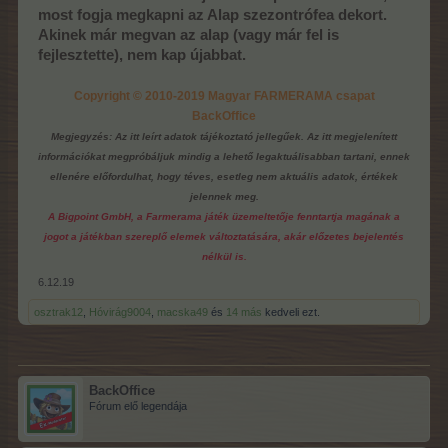
most fogja megkapni az Alap szezontrófea dekort.
Akinek már megvan az alap (vagy már fel is
fejlesztette), nem kap újabbat.
Copyright © 2010-2019 Magyar FARMERAMA csapat
BackOffice
Megjegyzés: Az itt leírt adatok tájékoztató jellegűek. Az itt megjelenített
információkat megpróbáljuk mindig a lehető legaktuálisabban tartani, ennek
ellenére előfordulhat, hogy téves, esetleg nem aktuális adatok, értékek
jelennek meg.
A Bigpoint GmbH, a Farmerama játék üzemeltetője fenntartja magának a
jogot a játékban szereplő elemek változtatására, akár előzetes bejelentés
nélkül is.
6.12.19
osztrak12
,
Hóvirág9004
,
macska49
és
14 más
kedveli ezt.
BackOffice
Fórum elő legendája