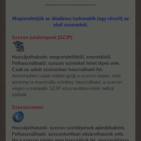
***************************
Megismételjük az általános tudnivalók (egy részét) az
első szezonból.
Szezon-jutalompont (SZJP)
Hozzájuthatunk: megrendelőktől, eventekből.
Felhasználható: szezon szinteket lehet lépni vele.
Csak az adott szezonban használható fel.
Amennyiben valaki többet gyűjt a szezon idején, mint
amennyi a maximális szinthez használható, a szezon
végén a maradék SZJP visszaváltási érték nélkül
törlődik.
Szezonzseton
Hozzájuthatunk: szezon szintlépések ajándékaként.
Felhasználható: szezonboltban vásárolhatunk vele.
Ha a szezon idején nem használjuk fel, visszaváltásra