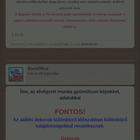
ellenére előfordulhat, hogy téves, esetleg nem aktuális adatok, értékek
jelennek meg.
A Bigpoint GmbH, a Farmerama játék üzemeltetője fenntartja magának a
jogot a játékban szereplő elemek változtatására, akár előzetes bejelentés
nélkül is.
6.12.19
osztrak12
,
Hóvirág9004
,
csupati99
és
11 más
kedveli ezt.
BackOffice
Fórum elő legendája
Íme, az elvégzett munka gyümölcsei képekkel,
adatokkal
FONTOS!
Az alábbi dekorok különböző időszakban különböző
tulajdonságokkal rendelkeznek.
Dekorok