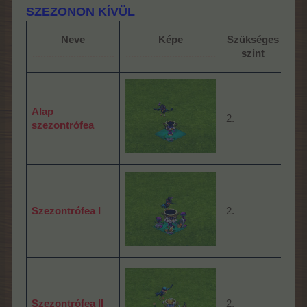
SZEZONON KÍVÜL
Éré
Neve
Képe
Szükséges
id
..............................
.................................
szint
(ór
Alap
2.
23:
szezontrófea
Szezontrófea I
2.
23:
Szezontrófea II
2.
23: