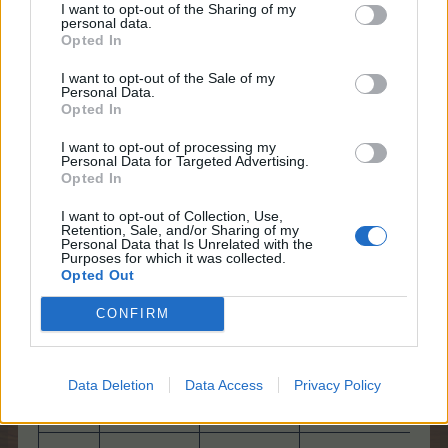
1.000.000 BTP
I want to opt-out of the Sharing of my
28.
410
6900
personal data.
10 szupertáp
l
Opted In
farm szint x 3000
I want to opt-out of the Sale of my
29.
430
7330
CSP
Personal Data.
Opted In
1 Pinki Pie sütije
fam szint x 2500
I want to opt-out of processing my
Personal Data for Targeted Advertising.
30.
440
7770
TP
Opted In
3 barkácscucc XL
I want to opt-out of Collection, Use,
Retention, Sale, and/or Sharing of my
baha szint x 2000
Personal Data that Is Unrelated with the
BTP
Purposes for which it was collected.
31.
460
8230
15 KK
Opted Out
szupertrágyája
CONFIRM
2.000.000 CSP
32.
480
8710
Data Deletion
Data Access
Privacy Policy
5 csillag