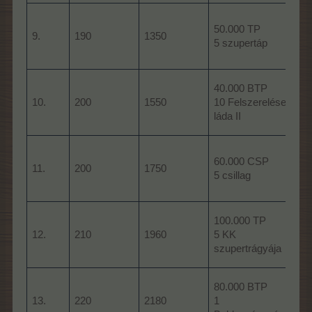
50.000 TP
9.
190
1350
5 szupertáp
40.000 BTP
10.
200
1550
10 Felszereléses
láda II
l
60.000 CSP
l
11.
200
1750
5 csillag
100.000 TP
12.
210
1960
5 KK
szupertrágyája
l
80.000 BTP
13.
220
2180
1