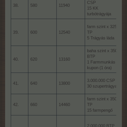
CSP
38.
580
11940
15 KK
turbótrágyája
farm szint x 3250
39.
600
12540
TP
5 Trágyás láda
baha szint x 3500
BTP
40.
620
13160
1 Farmmunkás
kupon (1 óra)
3.000.000 CSP
41.
640
13800
30 szupertrágya
farm szint x 3500
42.
660
14460
TP
15 farmpengő
2.000.000 BTP