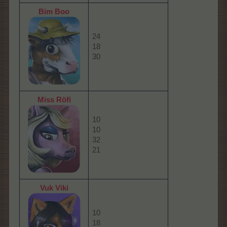
Bim Boo
24
18
30
Miss Röfi
10
10
32
21
Vuk Viki
10
18