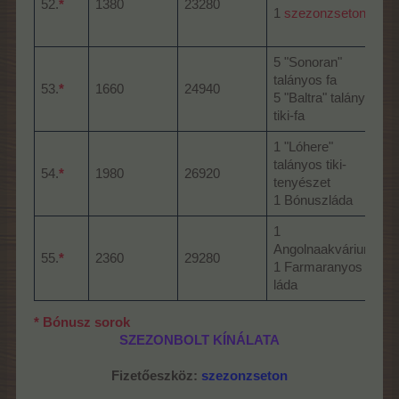
52.
*
1380
23280
1
szezonzseton
5 "Sonoran"
talányos fa
53.
*
1660
24940
5 "Baltra" talányos
tiki-fa
t
1 "Lóhere"
talányos tiki-
54.
*
1980
26920
tenyészet
1 Bónuszláda
1
Angolnaakvárium
55.
*
2360
29280
1 Farmaranyos
láda
* Bónusz sorok
SZEZONBOLT KÍNÁLATA
Fizetőeszköz:
szezonzseton