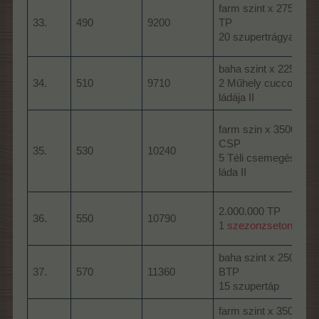
farm szint x 2750
33.
490
9200
TP
20 szupertrágya
I
baha szint x 2250
34.
510
9710
2 Műhely cuccok
l
ládája II
farm szin x 3500
l
CSP
35.
530
10240
5 Téli csemegés
láda II
2.000.000 TP
36.
550
10790
1
szezonzseton
baha szint x 2500
37.
570
11360
BTP
15 szupertáp
l
farm szint x 3500