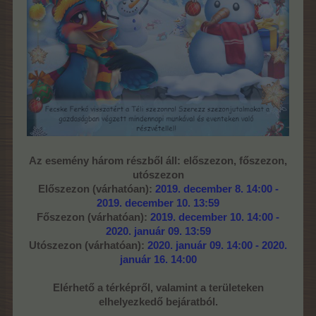
Az esemény három részből áll: előszezon, főszezon,
utószezon
Előszezon (várhatóan):
2019. december 8. 14:00 -
2019. december 10. 13:59
Főszezon (várhatóan):
2019. december 10. 14:00 -
2020. január 09. 13:59
Utószezon
(várhatóan):
2020. január 09. 14:00 - 2020.
január 16. 14:00
Elérhető a térképről, valamint a területeken
elhelyezkedő bejáratból.