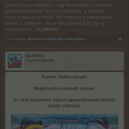
játékkal kapcsolatban, vagy beszélgetni szeretnél
játékostársaiddal, be kell jelentkezz a játékba,
majd onnan a fórumba. Ha még nincs felhasználói
fiókod a játékban, akkor készítened kell egy új
regisztrációt.
„A játékhoz“
Téma állapota:
Nem lehet további válaszokat küldeni.
BackOffice
Fórum elő legendája
Kedves Játékostársak!
Megérkezik a második szezon.
Az első szezonhoz képest tapasztalhatunk néhány
pozitív változást.