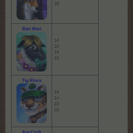
18
Bari Mari
14
10
14
10
Tig Rincs
14
14
23
15
Ara Croft