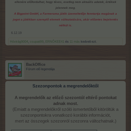
ellenére előfordulhat, hogy téves, esetleg nem aktuális adatok, értékek
jelennek meg.
A Bigpoint GmbH, a Farmerama játék üzemeltetője fenntartja magának a
jogot a játékban szereplő elemek változtatására, akár előzetes bejelentés
nélkül is.
6.12.19
Hóvirág9004
,
csupati99
,
ERNŐKEE41
és
11 más
kedveli ezt.
BackOffice
Fórum elő legendája
Szezonpontok a megrendelőktől
A megrendelők az előző szezontól eltérő pontokat
adnak most.
(Emiatt a megrendelőkről szóló ismertetőből kitöröltük a
szezonpontokra vonatkozó korábbi információt,
mert az összegek szezonról szezonra változhatnak.)