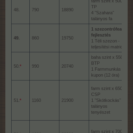
farm szint x 5000
TP
48.
790
18890
4 "Szahara"
talányos fa
1 szezontrófea-
fejlesztés
l
49.
860
19750
1 Téli szezon -
teljesítési matrica
baha szint x 5500
BTP
50.
*
990
20740
1 Farmmunkás
kupon (12 óra)
farm szint x 6500
CSP
51.
*
1160
21900
1 "Skótkockás"
talányos
tenyészet
farm szint x 7000