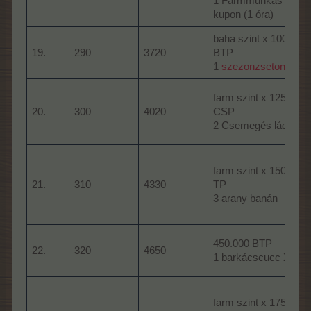
1 Farmmunkás
kupon (1 óra)
l
baha szint x 1000
19.
290
3720
BTP
1
szezonzseton
farm szint x 1250
l
20.
300
4020
CSP
2 Csemegés láda
farm szint x 1500
21.
310
4330
TP
3 arany banán
450.000 BTP
22.
320
4650
1 barkácscucc XL
farm szint x 1750