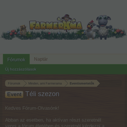
Naptár
Fórumok
Új hozzászólások
Fórumok
Minden, ami Farmerama
Eventismertetők
Téli szezon
Event
Kedves Fórum-Olvasónk!
Abban az esetben, ha aktívan részt szeretnél
venni a fórum életében és szeretnél kérdezni a