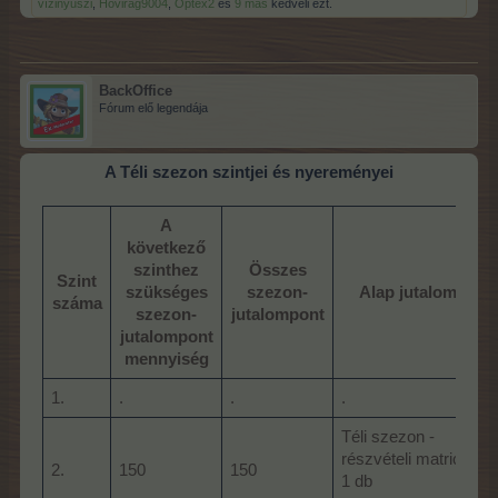
vízinyuszi
,
Hóvirág9004
,
Optex2
és
9 más
kedveli ezt.
BackOffice
Fórum elő legendája
A Téli szezon szintjei és nyereményei
A
következő
szinthez
Összes
Szint
szükséges
szezon-
Alap jutalom
száma
szezon-
jutalompont
jutalompont
mennyiség
1.
.
.
.
.
Téli szezon -
részvételi matrica
2.
150
150
1 db