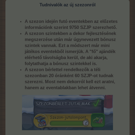
Tudnivalók az új szezonról
A szezon idején futó eventekben az előzetes
információnk szerint 9750 SZJP szerezhető.
A szezon szintekben a dekor fejlesztésének
megszerzése után már úgynevezett bónusz
szintek vannak. Ezt a módszert már mini
játékos eventekből ismerjük. A "fő" ajándék
elérhető távolságba kerül, de aki akarja,
folytathatja a bónusz szintekkel is.
A szezon bérlettel rendelkezők a téli
szezonban 20 óránként 60 SZJP-ot tudnak
szerezni. Most nem dekorról kell ezt aratni,
hanem az eventablakban lehet átvenni.