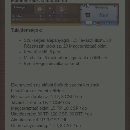
Malomtermék: Ültetőcserép
Tulajdonságok:
Szükséges alapanyagok: 15 Tavaszi liliom, 30
Rózsaszín krókusz, 20 Magcsíráztató oldat
Keverési idő: 5 perc
Mind a kettő malomban egyaránt előállítható
Event végén beváltásra kerül
Event végén az alábbi értékek szerint kerülnek
beváltásra az event kellékei:
Rózsaszín krókusz: 4 TP, 3 CSP / db
Tavaszi liliom: 5 TP, 4 CSP / db
Magcsíráztató oldat: 15 TP, 10 CSP / db
Ültetőcserép: 96 TP, 128 CSP, 96 BTP / db
Almafavirág: 4 TP, 3 CSP / db
Cseresznyefavirág: 4 TP, 3 CSP / db