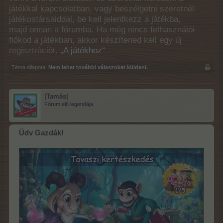
játékkal kapcsolatban, vagy beszélgetni szeretnél
játékostársaiddal, be kell jelentkezz a játékba,
majd onnan a fórumba. Ha még nincs felhasználói
fiókod a játékban, akkor készítened kell egy új
regisztrációt.
„A játékhoz“
Téma állapota:
Nem lehet további válaszokat küldeni.
|Tamás|
Fórum elő legendája
Üdv Gazdák!