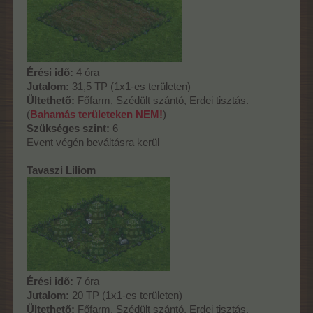
Érési idő:
4 óra
Jutalom:
31,5 TP (1x1-es területen)
Ültethető:
Főfarm, Szédült szántó, Erdei tisztás.
(
Bahamás területeken NEM!
)
Szükséges szint:
6
Event végén beváltásra kerül
Tavaszi Liliom
Érési idő:
7 óra
Jutalom:
20 TP (1x1-es területen)
Ültethető:
Főfarm, Szédült szántó, Erdei tisztás.