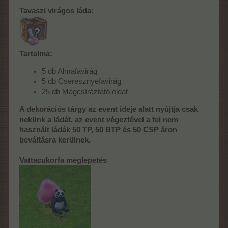
Tavaszi virágos láda:
Tartalma:
5 db Almafavirág
5 db Cseresznyefavirág
25 db Magcsíráztató oldat
A dekorációs tárgy az event ideje alatt nyújtja csak
nekünk a ládát, az event végeztével a fel nem
használt ládák 50 TP, 50 BTP és 50 CSP áron
beváltásra kerülnek.
Vattacukorfa meglepetés