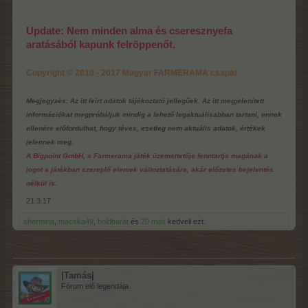
Update: Nem minden alma és cseresznyefa
aratásából kapunk felröppenőt.
Copyright © 2010 - 2017 Magyar FARMERAMA csapat
Megjegyzés: Az itt leírt adatok tájékoztató jellegűek. Az itt megjelenített
információkat megpróbáljuk mindig a lehető legaktuálisabban tartani, ennek
ellenére előfordulhat, hogy téves, esetleg nem aktuális adatok, értékek
jelennek meg.
A Bigpoint GmbH, a Farmerama játék üzemeltetője fenntartja magának a
jogot a játékban szereplő elemek változtatására, akár előzetes bejelentés
nélkül is.
21.3.17
shermina
,
macska49
,
holdbarát
és
20 más
kedveli ezt.
|Tamás|
Fórum elő legendája