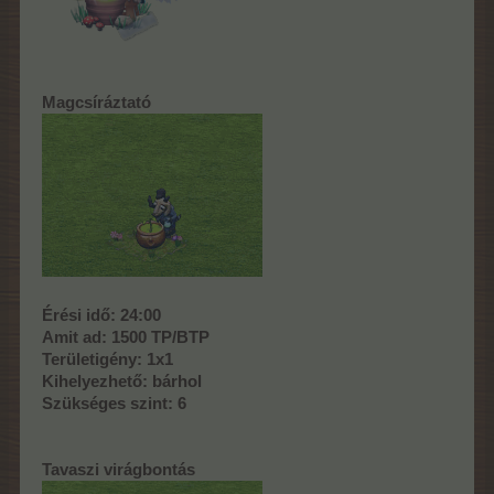
Magcsíráztató
Érési idő: 24:00
Amit ad: 1500 TP/BTP
Területigény: 1x1
Kihelyezhető: bárhol
Szükséges szint: 6
Tavaszi virágbontás