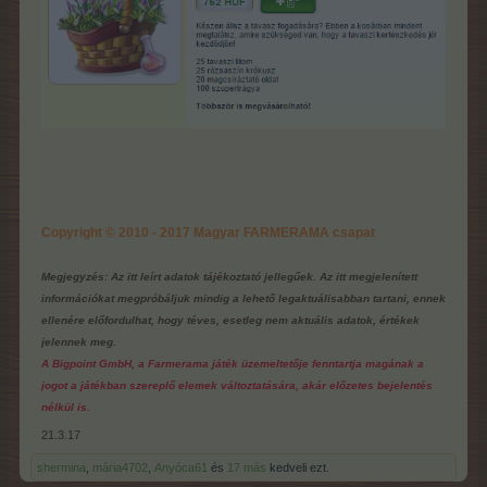
Copyright © 2010 - 2017 Magyar FARMERAMA csapat
Megjegyzés: Az itt leírt adatok tájékoztató jellegűek. Az itt megjelenített
információkat megpróbáljuk mindig a lehető legaktuálisabban tartani, ennek
ellenére előfordulhat, hogy téves, esetleg nem aktuális adatok, értékek
jelennek meg.
A Bigpoint GmbH, a Farmerama játék üzemeltetője fenntartja magának a
jogot a játékban szereplő elemek változtatására, akár előzetes bejelentés
nélkül is.
21.3.17
shermina
,
mária4702
,
Anyóca61
és
17 más
kedveli ezt.