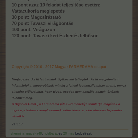
10 pont azaz 10 feladat teljesítése esetén:
Vattacukorfa meglepetés
30 pont: Magcsíráztató
70 pont: Tavaszi virágbontás
100 pont: Virágözön
120 pont: Tavaszi kertészkedés felhősor
Copyright © 2010 - 2017 Magyar FARMERAMA csapat
Megjegyzés: Az itt leírt adatok tájékoztató jellegűek. Az itt megjelenített
információkat megpróbáljuk mindig a lehető legaktuálisabban tartani, ennek
ellenére előfordulhat, hogy téves, esetleg nem aktuális adatok, értékek
jelennek meg.
A Bigpoint GmbH, a Farmerama játék üzemeltetője fenntartja magának a
jogot a játékban szereplő elemek változtatására, akár előzetes bejelentés
nélkül is.
21.3.17
shermina
,
macska49
,
holdbarát
és
20 más
kedveli ezt.