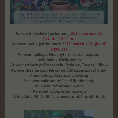
Az event kezdete (várhatóan):
2017. március 22.
(szerda) 14:00 óra
Az event vége (várhatóan):
2017. március 28. (kedd)
14:00 óra
Az event jellege: Növénytermesztős, pajtából
bedobálós, felröppenős
Az event növénye:Rózsaszín Krókusz, Tavaszi Liliom
Az eventhez tartozó felröppenő:Magcsíráztató oldat,
Almafavirág, Cseresznyefavirág
Az event malomterméke : Ültetőcserép
Az event időtartama: 6 nap
Az event közepes nehézségű
A feladat a Fő térről és az event órából is elérhető.