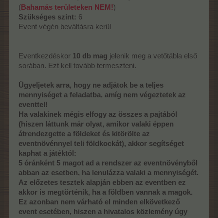
(
Bahamás területeken NEM!
)
Szükséges szint:
6
Event végén beváltásra kerül
Eventkezdéskor
10 db mag
jelenik meg a vetőtábla első
sorában. Ezt kell tovább termeszteni.
Ügyeljetek arra, hogy ne adjátok be a teljes
mennyiséget a feladatba, amíg nem végeztetek az
eventtel!
Ha valakinek mégis elfogy az összes a pajtából
(hiszen láttunk már olyat, amikor valaki éppen
átrendezgette a földeket és kitörölte az
eventnövénnyel teli földkockát), akkor segítséget
kaphat a játéktól:
5 óránként 5 magot ad a rendszer az eventnövényből
abban az esetben, ha lenulázza valaki a mennyiségét.
Az előzetes tesztek alapján ebben az eventben ez
akkor is megtörténik, ha a földben vannak a magok.
Ez azonban nem várható el minden elkövetkező
event esetében, hiszen a hivatalos közlemény úgy