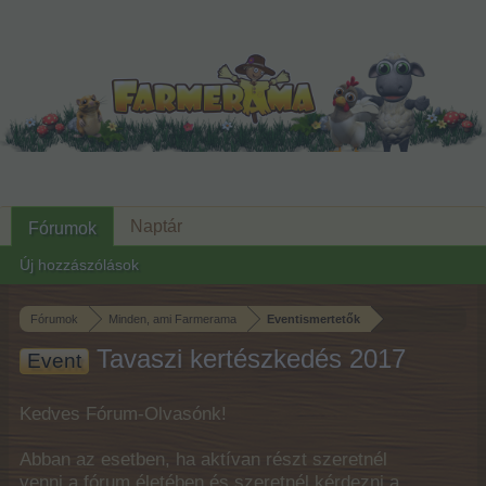
Naptár
Fórumok
Új hozzászólások
Fórumok
Minden, ami Farmerama
Eventismertetők
Tavaszi kertészkedés 2017
Event
Kedves Fórum-Olvasónk!
Abban az esetben, ha aktívan részt szeretnél
venni a fórum életében és szeretnél kérdezni a