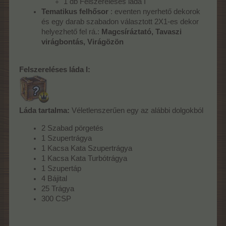
1 db Felszereléses láda I
Tematikus felhősor
: eventen nyerhető dekorok
és egy darab szabadon választott 2X1-es dekor
helyezhető fel rá.:
Magcsíráztató, Tavaszi
virágbontás, Virágözön
Felszereléses láda I:
Láda tartalma:
Véletlenszerűen egy az alábbi dolgokból
2 Szabad pörgetés
1 Szupertrágya
1 Kacsa Kata Szupertrágya
1 Kacsa Kata Turbótrágya
1 Szupertáp
4 Bájital
25 Trágya
300 CSP