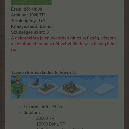
Érési idő: 48:00
Amit ad: 1000 TP
Területigény: 1x1
Kihelyezhető: bárhol
Szükséges szint: 3
A dekorációra jelen eventben nincs szükség, viszont
a későbbiekben hasznát vehetjük, hisz szükség lehet
rá.
Tavaszi kertészkedés felhősor 1.
Lezárási idő
: 24 óra
Jutalom
:
20000 TP
15000 Baha TP