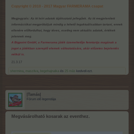
Copyright © 2010 - 2017 Magyar FARMERAMA csapat
Megjegyzés: Az itt leírt adatok tájékoztató jellegűek. Az itt megjelenített
információkat megpróbáljuk mindig a lehető legaktuálisabban tartani, ennek
ellenére előfordulhat, hogy téves, esetleg nem aktuális adatok, értékek
jelennek meg.
A Bigpoint GmbH, a Farmerama játék üzemeltetője fenntartja magának a
jogot a játékban szereplő elemek változtatására, akár előzetes bejelentés
nélkül is.
21.3.17
shermina
,
maszilva
,
begehajnalka
és
25 más
kedveli ezt.
|Tamás|
Fórum elő legendája
Megvásárolható kosarak az eventhez.