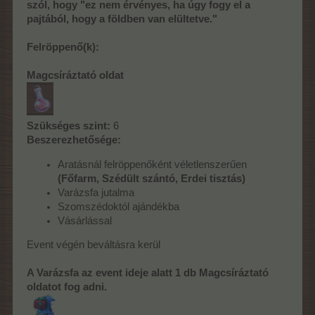
szól, hogy "ez nem érvényes, ha úgy fogy el a
pajtából, hogy a földben van elültetve."
Felröppenő(k):
Magcsíráztató oldat
Szükséges szint:
6
Beszerezhetősége:
Aratásnál felröppenőként véletlenszerűen
(Főfarm, Szédült szántó, Erdei tisztás)
Varázsfa jutalma
Szomszédoktól ajándékba
Vásárlással
Event végén beváltásra kerül
A
Varázsfa
az event ideje alatt 1 db Magcsíráztató
oldatot fog adni.