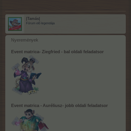
|Tamás|
Fórum elő legendája
Nyeremények
Event matrica- Ziegfried - bal oldali feladatsor
Event matrica - Auréliusz- jobb oldali feladatsor