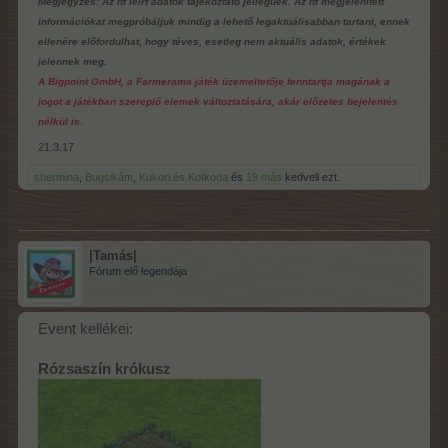
Megjegyzés: Az itt leírt adatok tájékoztató jellegűek. Az itt megjelenített
információkat megpróbáljuk mindig a lehető legaktuálisabban tartani, ennek
ellenére előfordulhat, hogy téves, esetleg nem aktuális adatok, értékek
jelennek meg.
A Bigpoint GmbH, a Farmerama játék üzemeltetője fenntartja magának a
jogot a játékban szereplő elemek változtatására, akár előzetes bejelentés
nélkül is.
21.3.17
shermina
,
Bugsikám
,
Kukori.és.Kotkoda
és
19 más
kedveli ezt.
|Tamás|
Fórum elő legendája
Event kellékei:
Rózsaszín krókusz