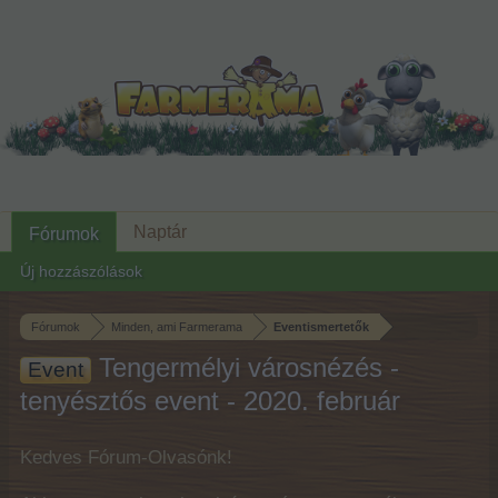
Naptár
Fórumok
Új hozzászólások
Fórumok
Minden, ami Farmerama
Eventismertetők
Tengermélyi városnézés -
Event
tenyésztős event - 2020. február
Kedves Fórum-Olvasónk!