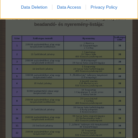
Mindhárom kör 7-7-7 állomásból áll.
Data Deletion
Data Access
Privacy Policy
Az alábbi táblázatban látható a 21 (3x7 megálló) szint
beadandó- és nyeremény-listája: