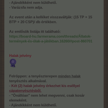
- Ajándékként nem küldhető.
- Varázsfa nem adja.
Az event után a kelléket visszaváltják: (15 TP + 15
BTP + 20 CSP)/ db értékben.
Az emlősök listája itt található:
https://board-hu.farmerama.com/threads/Állatok-
termények-és-ólak-a-játékban.16260/#post-860701
Halak jelvény
Felröppen: a tenyészterepen
minden halak
tenyésztés alkalmával.
-
Két (2) halak jelvény érkezhet kis eséllyel
cápatenyésztésből.
- "Önállóan" nem lehet megvenni, csak kosár
elemeként.
- Ajándékként nem küldhető.