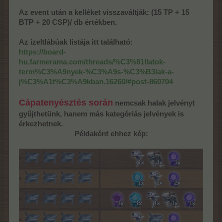
Az event után a kelléket visszaváltják: (15 TP + 15
BTP + 20 CSP)/ db értékben.
Az ízeltlábúak listája itt található:
https://board-
hu.farmerama.com/threads/%C3%81llatok-
term%C3%A9nyek-%C3%A9s-%C3%B3lak-a-
j%C3%A1t%C3%A9kban.16260/#post-860704
Cápatenyésztés során
nemcsak halak jelvényt
gyűjthetünk, hanem más kategóriás jelvények is
érkezhetnek.
Példaként ehhez kép: