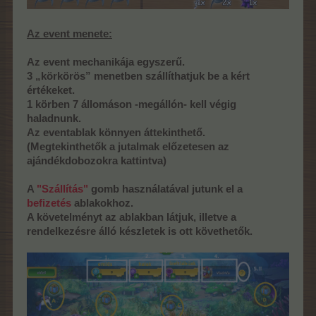
Az event menete:
Az event mechanikája egyszerű.
3 „körkörös” menetben szállíthatjuk be a kért
értékeket.
1 körben 7 állomáson -megállón- kell végig
haladnunk.
Az eventablak könnyen áttekinthető.
(Megtekinthetők a jutalmak előzetesen az
ajándékdobozokra kattintva)
A
"Szállítás"
gomb használatával jutunk el a
befizetés
ablakokhoz.
A követelményt az ablakban látjuk, illetve a
rendelkezésre álló készletek is ott követhetők.