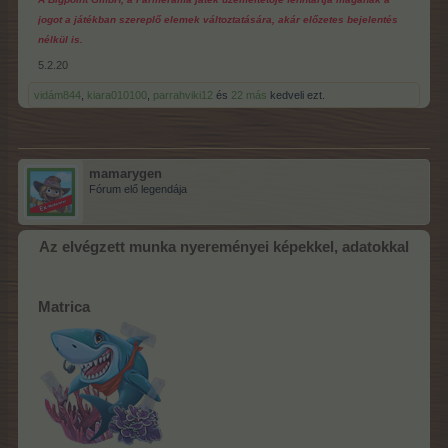
jogot a játékban szereplő elemek változtatására, akár előzetes bejelentés
nélkül is.
5.2.20
vidám844
,
kiara010100
,
parrahviki12
és
22 más
kedveli ezt.
mamarygen
Fórum elő legendája
Az elvégzett munka nyereményei képekkel, adatokkal
Matrica