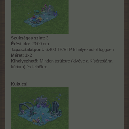
Szükséges szint
: 3.
Érési idő:
23:00 óra
Tapasztalatpont:
6.400 TP/BTP kihelyezéstől függően
Méret:
1x2
Kihelyezhető:
Minden területre (kivéve a Kísértetjárta
kúriára) és felhőkre
Kukucs!