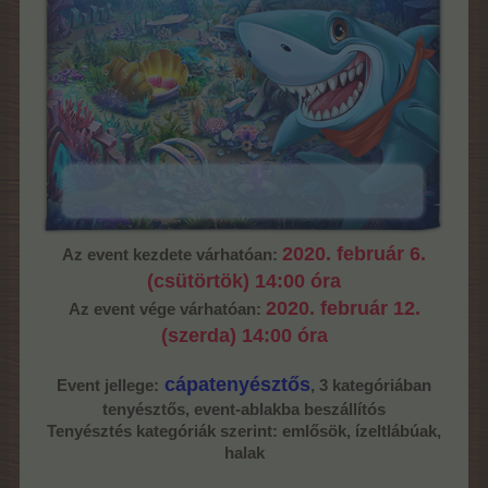
2020. február 6.
Az event kezdete várhatóan:
(csütörtök) 14:00 óra
2020. február 12.
Az event vége várhatóan:
(szerda) 14:00 óra
cápatenyésztős
Event jellege:
, 3 kategóriában
tenyésztős, event-ablakba beszállítós
Tenyésztés kategóriák szerint: emlősök, ízeltlábúak,
halak