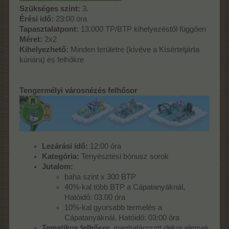
Szükséges szint:
3.
Érési idő:
23:00 óra
Tapasztalatpont:
13.000 TP/BTP kihelyezéstől függően
Méret:
2x2
Kihelyezhető:
Minden területre (kivéve a Kísértetjárta
kúriára) és felhőkre
Tengermélyi városnézés felhősor
Lezárási idő:
12:00 óra
Kategória:
Tenyésztési bónusz sorok
Jutalom:
baha szint x 300 BTP
40%-kal több BTP a Cápatanyáknál,
Hatóidő: 03.00 óra
10%-kal gyorsabb termelés a
Cápatanyáknál, Hatóidő: 03:00 óra
Tematikus felhősor,
meghatározott dekor elemek