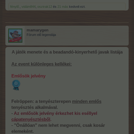
fénylő.
,
vidám844
,
osztrak12
és
21 más
kedveli ezt.
mamarygen
Fórum elő legendája
A játék menete és a beadandó-kinyerhető javak listája
Az event különleges kellékei:
Emlősök jelvény
Felröppen: a tenyészterepen
minden emlős
tenyésztés alkalmával.
-
Az emlősök jelvény érkezhet kis eséllyel
cápatenyésztésből
.
- "Önállóan" nem lehet megvenni, csak kosár
elemeként.