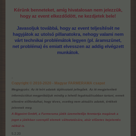
Kérünk benneteket, amíg hivatalosan nem jelezzük,
hogy az event elkezdődött, ne kezdjetek bele!
Javasoljuk továbbá, hogy az event teljesítését ne
hagyjátok az utolsó pillanatokra, nehogy valami nem
várt technikai problémátok legyen (pl. áramszünet,
net probléma) és emiatt elvesszen az addig elvégzett
munkátok.
.
Copyright © 2010-2020 - Magyar FARMERAMA csapat
Megjegyzés: Az itt leírt adatok tájékoztató jellegűek. Az itt megjelenített
információkat megpróbáljuk mindig a lehető legaktuálisabban tartani, ennek
ellenére előfordulhat, hogy téves, esetleg nem aktuális adatok, értékek
jelennek meg.
A Bigpoint GmbH, a Farmerama játék üzemeltetője fenntartja magának a
jogot a játékban szereplő elemek változtatására, akár előzetes bejelentés
nélkül is.
5.2.20