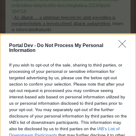
működése-tenyésztés-összefoglalása.2113/#post-
394718
-
Az állatok ... a játékban fejezetcím alatt egyedileg is
megjelenítettek a tenyészthető állatok pajtaértékei.
Innen
is informálódhatunk!
https://board-hu.farmerama.com/threads/Állatok-
termények-és-ólak-a-játékban.16260/
Portal Dev -
Do Not Process My Personal
Information
Beadásnál ügyeljetek arra, hogy pontosan, illetve
megközelítőleg a kért összeget dobjátok be, mert az
If you wish to opt-out of the sale, sharing to third parties, or
event "az aprót nem adja vissza" és a következő
processing of your personal or sensitive information for
lépcsőbe se számítja bele!
targeted advertising by us, please use the below opt-out
section to confirm your selection. Please note that after your
Figyelem! Figyelem!
opt-out request is processed you may continue seeing
Újdonság az event idején!
interest-based ads based on personal information utilized by
us or personal information disclosed to third parties prior to
A cápa és a tenyésztett cápák pajtaértékei
your opt-out. You may separately opt-out of the further
átmenetileg megduplázódnak ezen event
disclosure of your personal information by third parties on the
IAB’s list of downstream participants. This information may
idején!
also be disclosed by us to third parties on the
IAB’s List of
Ezek az emelt értékek olvashatók így a
Downstream Participants
that may further disclose it to other