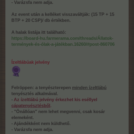
- Varázsfa nem adja.
Az event után a kelléket visszaváltják: (15 TP + 15
BTP + 20 CSP)/ db értékben.
A halak listája itt található:
https://board-hu.farmerama.com/threads/Állatok-
termények-és-ólak-a-játékban.16260/#post-860706
Ízeltlábúak jelvény
Felröppen: a tenyészterepen
minden ízeltlábú
tenyésztés alkalmával.
-
Az ízeltlábú jelvény érkezhet kis eséllyel
cápatenyésztésből
.
- "Önállóan" nem lehet megvenni, csak kosár
elemeként.
- Ajándékként nem küldhető.
- Varázsfa nem adja.