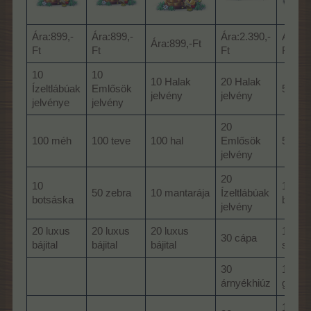
Ára:899,-
Ára:899,-
Ára:2.390,-
Ára:2.
Ára:899,-Ft
Ft
Ft
Ft
Ft
10
10
10 Halak
20 Halak
Ízeltlábúak
Emlősök
50 cá
jelvény
jelvény
jelvénye
jelvény
20
100 méh
100 teve
100 hal
Emlősök
50 cá
jelvény
20
10
100 l
50 zebra
10 mantarája
Ízeltlábúak
botsáska
bájital
jelvény
20 luxus
20 luxus
20 luxus
100
30 cápa
bájital
bájital
bájital
szupe
30
1 cápa
árnyékhiúz
gyár
1