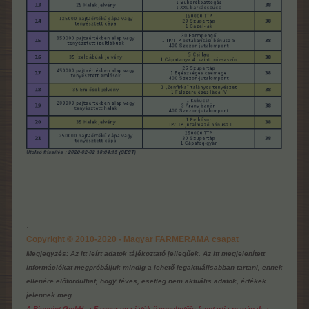
.
Copyright © 2010-2020 - Magyar FARMERAMA csapat
Megjegyzés: Az itt leírt adatok tájékoztató jellegűek. Az itt megjelenített
információkat megpróbáljuk mindig a lehető legaktuálisabban tartani, ennek
ellenére előfordulhat, hogy téves, esetleg nem aktuális adatok, értékek
jelennek meg.
A Bigpoint GmbH, a Farmerama játék üzemeltetője fenntartja magának a