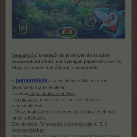
Beadandók
: a kategóriás jelvények és az adott
csoportokból a kért mennyiségek pajtaérték szerint.
Alap- és tenyésztett állatok is beadhatók.
pajtaértékek
A
a kattintott beszállításoknál is
olvashatók a játék felületén.
További
segítő adatok lelőhelyei
:
- A
pajtában
a tenyésztett állatok részlegben is
megtekinthetők.
-
Összefoglaló képek
a tenyésztett állatok értékeiről
innen is láthatók:
Enciklopédia -Tenyésztés összefoglalója 4., 5. 6.
hozzászólásban
:
https://board-hu.farmerama.com/threads/tenyésztelep-