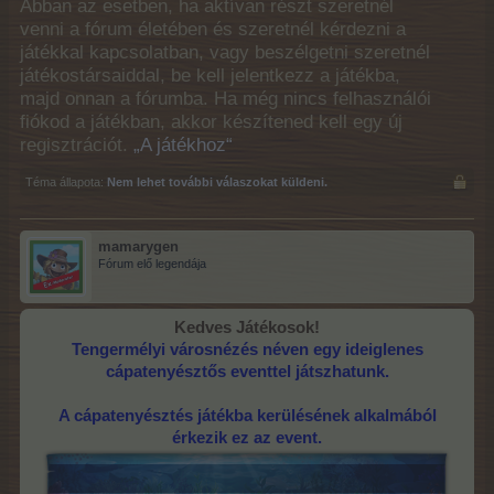
Abban az esetben, ha aktívan részt szeretnél
venni a fórum életében és szeretnél kérdezni a
játékkal kapcsolatban, vagy beszélgetni szeretnél
játékostársaiddal, be kell jelentkezz a játékba,
majd onnan a fórumba. Ha még nincs felhasználói
fiókod a játékban, akkor készítened kell egy új
regisztrációt.
„A játékhoz“
Téma állapota:
Nem lehet további válaszokat küldeni.
mamarygen
Fórum elő legendája
Kedves Játékosok!
Tengermélyi városnézés néven egy ideiglenes
cápatenyésztős eventtel játszhatunk.
A cápatenyésztés játékba kerülésének alkalmából
érkezik ez az event.