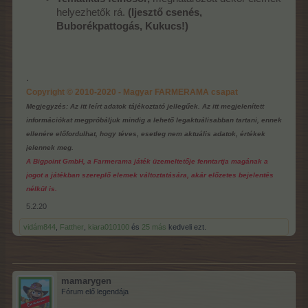
helyezhetők rá.
(Ijesztő csenés,
Buborékpattogás, Kukucs!)
.
Copyright © 2010-2020 - Magyar FARMERAMA csapat
Megjegyzés: Az itt leírt adatok tájékoztató jellegűek. Az itt megjelenített
információkat megpróbáljuk mindig a lehető legaktuálisabban tartani, ennek
ellenére előfordulhat, hogy téves, esetleg nem aktuális adatok, értékek
jelennek meg.
A Bigpoint GmbH, a Farmerama játék üzemeltetője fenntartja magának a
jogot a játékban szereplő elemek változtatására, akár előzetes bejelentés
nélkül is.
5.2.20
vidám844
,
Fatther
,
kiara010100
és
25 más
kedveli ezt.
mamarygen
Fórum elő legendája