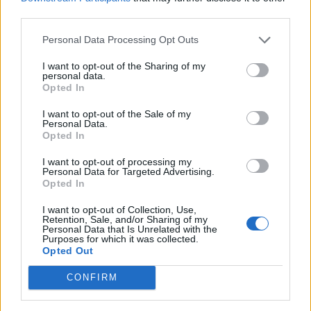
játék felületén, a pajtában is!
third parties.
Personal Data Processing Opt Outs
I want to opt-out of the Sharing of my
personal data.
Opted In
I want to opt-out of the Sale of my
Personal Data.
Opted In
I want to opt-out of processing my
Personal Data for Targeted Advertising.
Opted In
I want to opt-out of Collection, Use,
-----------------------
Retention, Sale, and/or Sharing of my
Ha végigjártuk az első utat, lehetőséget kapunk egy
Personal Data that Is Unrelated with the
Purposes for which it was collected.
újabb körre.
Opted Out
Majd egy harmadik menetre is.
CONFIRM
A második és harmadik körút beadandói és jutalmai
más értékűek.