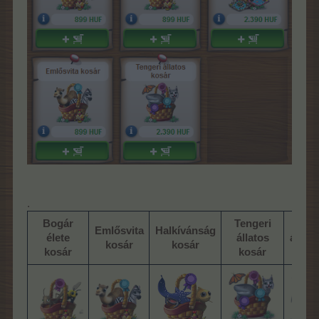
.
Bogár
Tengeri
Óri
Emlősvita
Halkívánság
élete
állatos
állka
kosár
kosár
kosár
kosár
kos