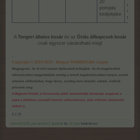
20
cápat
pompás
4. szin
királylepke
rózsa
.
A
Tengeri állatos kosár
és az
Óriás állkapcsok kosár
csak egyszer vásárolható meg!​
.
Copyright © 2010-2020 - Magyar FARMERAMA csapat
Megjegyzés: Az itt leírt adatok tájékoztató jellegűek. Az itt megjelenített
információkat megpróbáljuk mindig a lehető legaktuálisabban tartani, ennek
ellenére előfordulhat, hogy téves, esetleg nem aktuális adatok, értékek
jelennek meg.
A Bigpoint GmbH, a Farmerama játék üzemeltetője fenntartja magának a
jogot a játékban szereplő elemek változtatására, akár előzetes bejelentés
nélkül is.
5.2.20
kiara010100
,
parrahviki12
,
ljanika6
és
19 más
kedveli ezt.