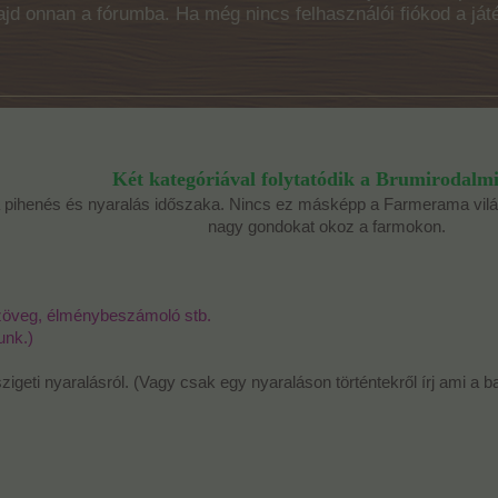
majd onnan a fórumba. Ha még nincs felhasználói fiókod a ját
Két kategóriával folytatódik a Brumirodalmi
 pihenés és nyaralás időszaka. Nincs ez másképp a Farmerama vil
nagy gondokat okoz a farmokon.​
zöveg, élménybeszámoló stb.
unk.)
geti nyaralásról. (Vagy csak egy nyaraláson történtekről írj ami a b