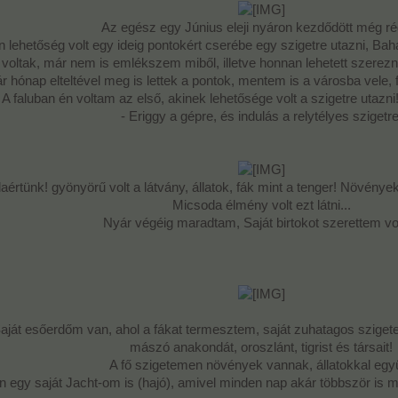
1. helyezett:
1db Pálcikahegyező műhely 4.szint: rózsaszín
Az egész egy Június eleji nyáron kezdődött még ré
1db Pandakuckó 4.szint: rózsaszín
 lehetőség volt egy ideig pontokért cserébe egy szigetre utazni, Bah
2. helyezett:
oltak, már nem is emlékszem miből, illetve honnan lehetett szerezni.
1db Szőnyegcsomózó 4.szint: rózsaszín
r hónap elteltével meg is lettek a pontok, mentem is a városba vele,
1db Tevekarám 4.szint: rózsaszín
! A faluban én voltam az első, akinek lehetősége volt a szigetre utazn
3. helyezett:
- Eriggy a gépre, és indulás a relytélyes szigetre
1db Kreatív kókuszkopasztó 4.szint: rózsaszín
ni. (A zsűritagok is nevezhetnek.)
aértünk! gyönyörű volt a látvány, állatok, fák mint a tenger! Növénye
Micsoda élmény volt ezt látni...
Nyár végéig maradtam, Saját birtokot szerettem vo
Saját esőerdőm van, ahol a fákat termesztem, saját zuhatagos szigetem
mászó anakondát, oroszlánt, tigrist és társait!
A fő szigetemen növények vannak, állatokkal együ
n egy saját Jacht-om is (hajó), amivel minden nap akár többször is 