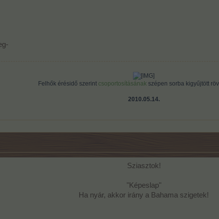
eg-
Felhők érésidő szerint
csoportosításának
szépen sorba kigyűjtött rövi
ályázhat, de mindkét kategóriában indulhat.
2010
.
05
.
14
.
sban várjuk. A hozzászólásba írjátok bele a farmneveteket és tüntessétek fel mely 
jai is részt vehetnek.
A fórumjáték időtartama:
Kezdete:
2018. augusztus 1.
Vége:
2018. augusztus 14.
Sziasztok!​
Eredményhirdetés:
2018. augusztus
"Képeslap"
Ha nyár, akkor irány a Bahama szigetek!
Nyeremények:
(ugyanazok mindkét kategóriában)