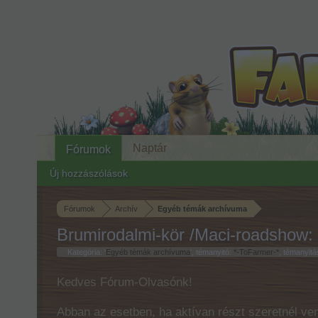
Naptár
Fórumok
Új hozzászólások
Fórumok
Archív
Egyéb témák archívuma
Brumirodalmi-kör /Maci-roadshow: 
Kategória: '
Egyéb témák archívuma
', témanyitó:
*-ToFarmer-*
, témanyitá
Kedves Fórum-Olvasónk!
Abban az esetben, ha aktívan részt szeretnél ven