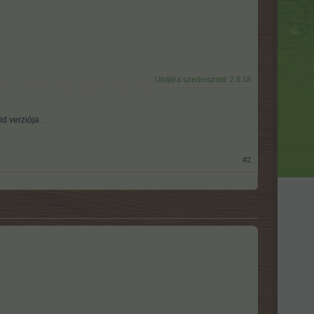
Utoljára szerkesztett:
2.8.18
d verziója .
kategóriába neveztek. (ID-számotokat
#2