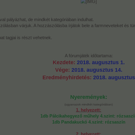
val pályázhat, de mindkét kategóriában indulhat.
szólásban várjuk. A hozzászólásba írjátok bele a farmneveteket és tü
t tagjai is részt vehetnek.
A fórumjáték időtartama:
Kezdete:
2018. augusztus 1.
Vége:
2018. augusztus 14.
Eredményhirdetés:
2018. augusztus
Nyeremények:
(ugyanazok mindkét kategóriában)
1. helyezett:
1db Pálcikahegyező műhely 4.szint: rózsaszí
1db Pandakuckó 4.szint: rózsaszín
2. helyezett: