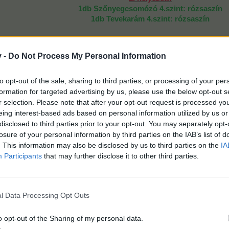
1db Szőnyegcsomózó 4.szint: rózsaszín
1db Tevekarám 4.szint: rózsaszín
3. helyezett:
1db Kreatív kókuszkopasztó 4.szint: rózsasz
v -
Do Not Process My Personal Information
bírálni. (A zsűritagok is nevezhetnek.)
to opt-out of the sale, sharing to third parties, or processing of your per
formation for targeted advertising by us, please use the below opt-out s
r selection. Please note that after your opt-out request is processed y
eing interest-based ads based on personal information utilized by us or
disclosed to third parties prior to your opt-out. You may separately opt-
losure of your personal information by third parties on the IAB’s list of
. This information may also be disclosed by us to third parties on the
IA
Participants
that may further disclose it to other third parties.
2016 eventjei
Piac szám
l Data Processing Opt Outs
t.
o opt-out of the Sharing of my personal data.