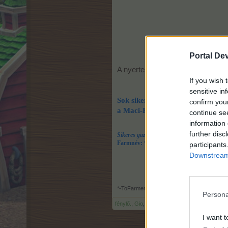
Portal De
A nyerteseket titkos zsűri fogja el
If you wish 
sensitive in
Sok sikert kíván:
confirm you
a Maci-Roadshow csapata
continue se
information 
further disc
Sikeres gazdálkodást kíván: TamásZalán
Farmnév: *-ToFarmer-*
participants
Downstream 
*-ToFarmer-*
,
1.8.18
Persona
fénylő.
,
Gio
,
Petike1968
és
13 más
kedveli ez
I want t