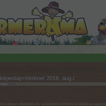
képeslap+történet 2018. aug./
s ideje:
1.8.18
.
ni a fórum életében és szeretnél kérdezni a játékkal kapcso