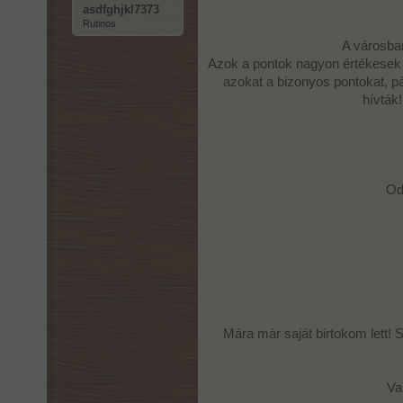
asdfghjkl7373
Rutinos
A városban
Azok a pontok nagyon értékesek v
azokat a bizonyos pontokat, pá
hívták
A nyerteseket titkos zsűri fogja elbírál
Od
Sok sikert kíván:
a Maci-Roadshow csapata
Mára már saját birtokom lett! 
Va