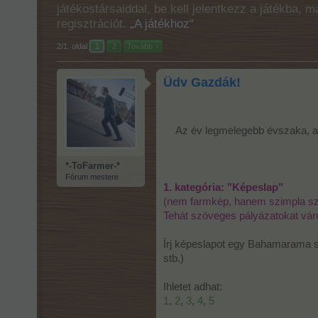
játékostársaiddal, be kell jelentkezz a játékba, 
regisztrációt.
„A játékhoz“
2/1. oldal
1
2
Tovább >
Üdv Gazdák!
Az év legmelegebb évszaka, a
*-ToFarmer-*
Fórum mestere
1. kategória: "Képeslap"
(nem farmkép, hanem szimpla s
Tehát szöveges pályázatokat vár
Írj képeslapot egy Bahamarama szi
stb.)
Ihletet adhat:
1
,
2
,
3
,
4
,
5