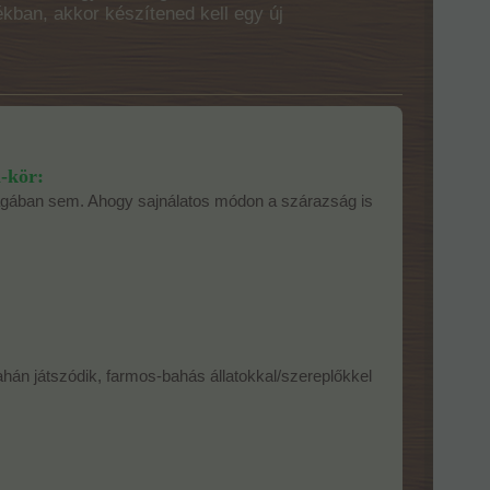
ékban, akkor készítened kell egy új
-kör:
ágában sem. Ahogy sajnálatos módon a szárazság is
ahán játszódik, farmos-bahás állatokkal/szereplőkkel