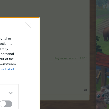
ín
sonal or
ection to
ou may
 personal
Utoljára szerkesztett:
1.8.18
out of the
 downstream
B’s List of
#1