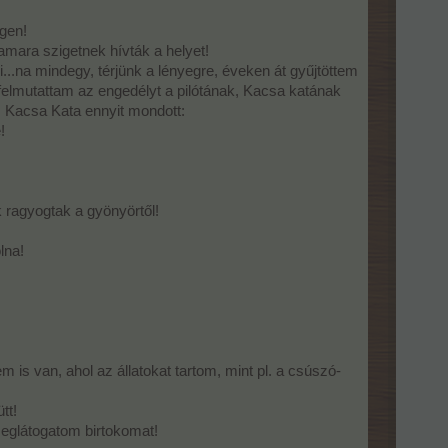
gen!
amara szigetnek hívták a helyet!
..na mindegy, térjünk a lényegre, éveken át gyűjtöttem
 felmutattam az engedélyt a pilótának, Kacsa katának
i! Kacsa Kata ennyit mondott:
!
k ragyogtak a gyönyörtől!
lna!
 is van, ahol az állatokat tartom, mint pl. a csúszó-
tt!
meglátogatom birtokomat!