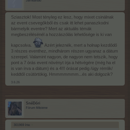
Járnitanuló
Sziasztok! Most tényleg ez lesz, hogy mixet csinálnak
az event csevegőkből és csak itt lehet panaszkodni
bármelyik eventre? Mert az aktuális témák
megbeszélésénél a hozzászólás lehetősége is ki van
kapcsolva.
Azért jeleznék, mert a holnap kezdődő
3 részes eventhez, mindhárom részen ugyanaz a dátum
szerepel. Valamint nagyon, de nagyon nem tetszik, hogy
pont a 7 órás event növényt írja a hétvégére (még ha el
is van írva a dátum) és a 4!!! órásat pedig /úgy rémlik/
keddtől csütörtökig. Hmmmmmmm...és aki dolgozik?
3.6.26
SnéDóri
Fórum félistene
301969 írta:
↑