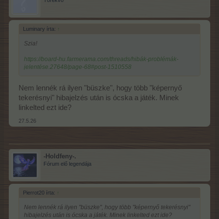
Luminary írta:
↑
Szia!
https://board-hu.farmerama.com/threads/hibák-problémák-
jelentése.27648/page-68#post-1510558
Nem lennék rá ilyen "büszke", hogy több "képernyő
tekerésnyi" hibajelzés után is ócska a játék. Minek
linkelted ezt ide?
27.5.26
-Holdfeny-.
Fórum elő legendája
Pierrot20 írta:
↑
Nem lennék rá ilyen "büszke", hogy több "képernyő tekerésnyi"
hibajelzés után is ócska a játék. Minek linkelted ezt ide?