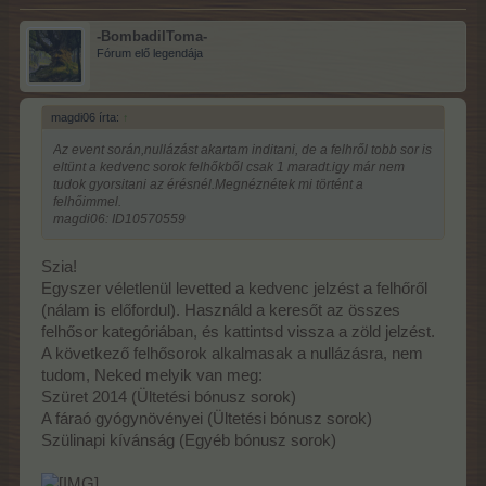
-BombadilToma-
Fórum elő legendája
magdi06 írta:
↑
Az event során,nullázást akartam inditani, de a felhről tobb sor is
eltünt a kedvenc sorok felhőkből csak 1 maradt.igy már nem
tudok gyorsitani az érésnél.Megnéznétek mi történt a
felhőimmel.
magdi06: ID10570559
Szia!
Egyszer véletlenül levetted a kedvenc jelzést a felhőről
(nálam is előfordul). Használd a keresőt az összes
felhősor kategóriában, és kattintsd vissza a zöld jelzést.
A következő felhősorok alkalmasak a nullázásra, nem
tudom, Neked melyik van meg:
Szüret 2014 (Ültetési bónusz sorok)
A fáraó gyógynövényei (Ültetési bónusz sorok)
Szülinapi kívánság (Egyéb bónusz sorok)