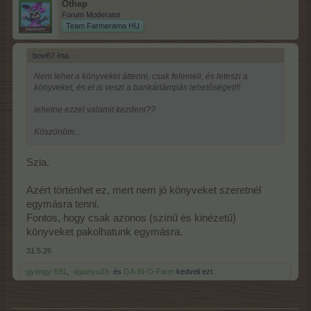
Othep
Forum Moderator
Team Farmerama HU
bovi67 írta:
↑
Nem lehet a könyveket áttenni, csak felemeli, és leteszi a
könyveket, és el is veszi a bankárlámpás lehetőséget!!!
lehetne ezzel valamit kezdeni??
Köszönöm...
Szia.
Azért történhet ez, mert nem jó könyveket szeretnél
egymásra tenni.
Fontos, hogy csak azonos (színű és kinézetű)
könyveket pakolhatunk egymásra.
31.5.26
-gyöngy-581
,
-ágianyu33-
és
GA-BI-O-Farm
kedveli ezt.