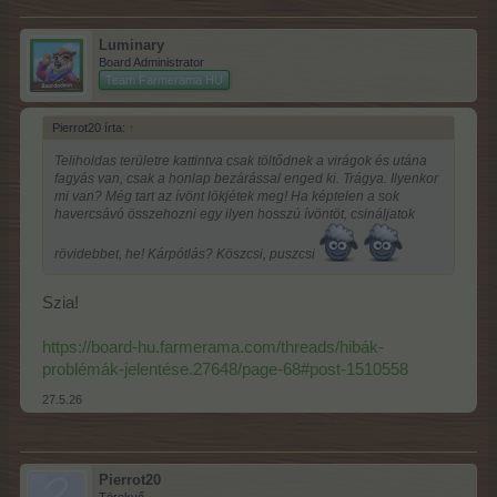
Luminary
Board Administrator
Team Farmerama HU
Pierrot20 írta:
↑
Teliholdas területre kattintva csak töltődnek a virágok és utána
fagyás van, csak a honlap bezárással enged ki. Trágya. Ilyenkor
mi van? Még tart az ívönt lökjétek meg! Ha képtelen a sok
havercsávó összehozni egy ilyen hosszú ívöntöt, csináljatok
rövidebbet, he! Kárpótlás? Köszcsi, puszcsi
Szia!
https://board-hu.farmerama.com/threads/hibák-
problémák-jelentése.27648/page-68#post-1510558
27.5.26
Pierrot20
Törekvő