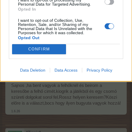
Personal Data for Targeted Advertising.
31.5.26
Opted In
vihence
,
sutimami57
,
feki13
és
még 1 ember
kedveli ezt.
I want to opt-out of Collection, Use,
Retention, Sale, and/or Sharing of my
Personal Data that Is Unrelated with the
Purposes for which it was collected.
magdi06
Opted Out
Fórum elő legendája
CONFIRM
magdi06 írta:
↑
Köszönöm szépen.Biztos igy történhetett.Mind három
Data Deletion
Data Access
Privacy Policy
felhősorom meg van.
Sajnos ,ha bent vagyok a felhőknél és beirom a
keresőbe a felhő cimét.kiogrik a játékból és egy csomó
szüreti dolgokat sorol fel.Rossz helyen keresem?Köszi
előre is a választ,bocs hogy ilyen bugyuta vagyok hozzá!
1.6.26