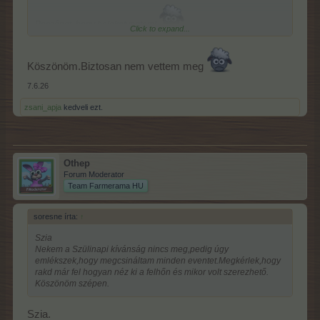
Bocsánat, hogy belekotyogtam!
Click to expand...
Köszönöm.Biztosan nem vettem meg
7.6.26
zsani_apja
kedveli ezt.
Othep
Forum Moderator
Team Farmerama HU
soresne írta:
↑
Szia
Nekem a Szülinapi kívánság nincs meg,pedig úgy
emlékszek,hogy megcsináltam minden eventet.Megkérlek,hogy
rakd már fel hogyan néz ki a felhőn és mikor volt szerezhető.
Köszönöm szépen.
Szia.