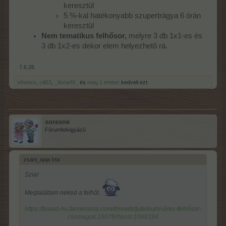
keresztül
5 %-kal hatékonyabb szupertrágya 6 órán
keresztül
Nem tematikus felhősor,
melyre 3 db 1x1-es és
3 db 1x2-es dekor elem helyezhető rá.
7.6.26
vihence
,
cili53
,
_Ilona49_
és
még 1 ember
kedveli ezt.
soresne
Fórumfelvigyázó
zsani_apja írta:
↑
Szia!
Megtaláltam neked a felhőt.
https://board-hu.farmerama.com/threads/jubileumi-üres-felhősor-
csomagok.19076/#post-1066394