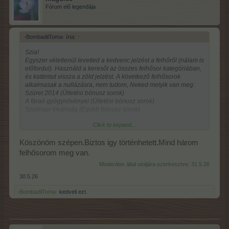
Fórum elő legendája
-BombadilToma- írta:
↑
Szia!
Egyszer véletlenül levetted a kedvenc jelzést a felhőről (nálam is
előfordul). Használd a keresőt az összes felhősor kategóriában,
és kattintsd vissza a zöld jelzést. A következő felhősorok
alkalmasak a nullázásra, nem tudom, Neked melyik van meg:
Szüret 2014 (Ültetési bónusz sorok)
A fáraó gyógynövényei (Ültetési bónusz sorok)
Szülinapi kívánság (Egyéb bónusz sorok)
Click to expand...
Köszönöm szépen.Biztos igy történhetett.Mind három
felhősorom meg van.
Moderátor által utoljára szerkesztve:
31.5.26
30.5.26
-BombadilToma-
kedveli ezt.