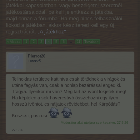
játékkal kapcsolatban, vagy beszélgetni szeretnél
játékostársaiddal, be kell jelentkezz a játékba,
majd onnan a fórumba. Ha még nincs felhasználói
fiókod a játékban, akkor készítened kell egy új
regisztrációt.
„A játékhoz“
< Vissza
1
2
3
4
5
6
→
11
Tovább >
Pierrot20
Törekvő
Teliholdas területre kattintva csak töltődnek a virágok és
utána fagyás van, csak a honlap bezárással enged ki.
Trágya. Ilyenkor mi van? Még tart az ívönt lökjétek meg!
Ha képtelen a sok havercsávó összehozni egy ilyen
hosszú ívöntöt, csináljatok rövidebbet, he! Kárpótlás?
Köszcsi, puszcsi
Moderátor által utoljára szerkesztve:
27.5.26
27.5.26