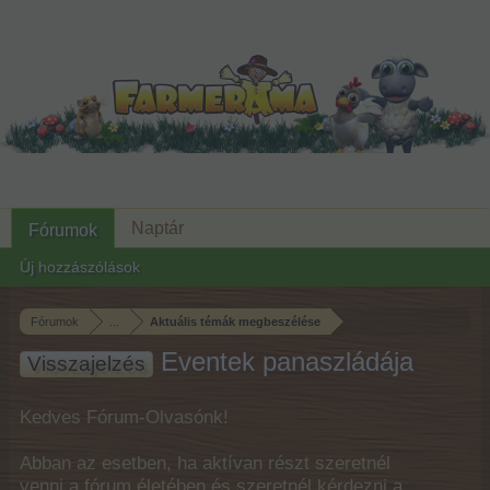
Naptár
Fórumok
Új hozzászólások
Fórumok
...
Aktuális témák megbeszélése
Eventek panaszládája
Visszajelzés
Kedves Fórum-Olvasónk!
Abban az esetben, ha aktívan részt szeretnél
venni a fórum életében és szeretnél kérdezni a