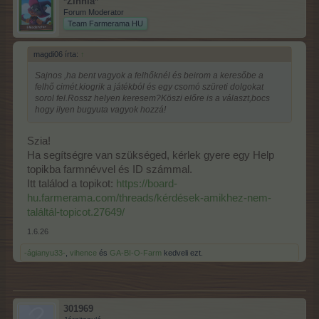
*Zinnia*
Forum Moderator
Team Farmerama HU
magdi06 írta:
↑
Sajnos ,ha bent vagyok a felhőknél és beirom a keresőbe a
felhő cimét.kiogrik a játékból és egy csomó szüreti dolgokat
sorol fel.Rossz helyen keresem?Köszi előre is a választ,bocs
hogy ilyen bugyuta vagyok hozzá!
Szia!
Ha segítségre van szükséged, kérlek gyere egy Help
topikba farmnévvel és ID számmal.
Itt találod a topikot:
https://board-
hu.farmerama.com/threads/kérdések-amikhez-nem-
találtál-topicot.27649/
1.6.26
-ágianyu33-
,
vihence
és
GA-BI-O-Farm
kedveli ezt.
301969