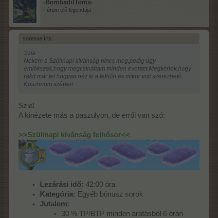
-BombadilToma-
Fórum elő legendája
soresne írta:
↑
Szia
Nekem a Szülinapi kívánság nincs meg,pedig úgy
emlékszek,hogy megcsináltam minden eventet.Megkérlek,hogy
rakd már fel hogyan néz ki a felhőn és mikor volt szerezhető.
Köszönöm szépen.
Szia!
A kinézete más a paszulyon, de erről van szó:
>>Szülinapi kívánság felhősor<<
Lezárási idő:
42:00 óra
Kategória:
Egyéb bónusz sorok
Jutalom:
30 % TP/BTP minden aratásból 6 órán