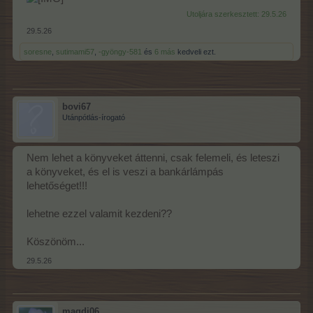
Utoljára szerkesztett:
29.5.26
29.5.26
soresne
,
sutimami57
,
-gyöngy-581
és
6 más
kedveli ezt.
bovi67
Utánpótlás-írogató
Nem lehet a könyveket áttenni, csak felemeli, és leteszi
a könyveket, és el is veszi a bankárlámpás
lehetőséget!!!
lehetne ezzel valamit kezdeni??
Köszönöm...
29.5.26
magdi06