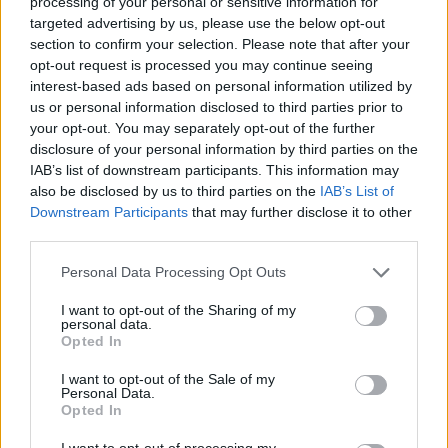
processing of your personal or sensitive information for
targeted advertising by us, please use the below opt-out
zsani_apja
section to confirm your selection. Please note that after your
Fórum elő legendája
opt-out request is processed you may continue seeing
interest-based ads based on personal information utilized by
us or personal information disclosed to third parties prior to
-gyöngy-581 írta:
↑
your opt-out. You may separately opt-out of the further
disclosure of your personal information by third parties on the
Sziasztok
IAB’s list of downstream participants. This information may
also be disclosed by us to third parties on the
IAB’s List of
Tulajdonképpen nem akarok panaszkodni, csak megemlítem az
Downstream Participants
that may further disclose it to other
érzésemet a Bubo eventtel kapcsolatban.
Addig jó és élvezetes volt a játék amíg csillagosérmét lehetett
third parties.
nyerni.
Amikor ezt a részt teljesítettem, jött a fekete leves a cseresznyés
Personal Data Processing Opt Outs
érmék száma miatt. Mire kivettem a dekor sorozatot nagyon
Click to expand...
unalmassá vált az egész. Nem a minijáték megoldása lett
nehezebb. Monotonná vált. Még lett volna mit kivenni
I want to opt-out of the Sharing of my
Szia!
personal data.
cseresznyés éremért, de ha belegondolok nem éri meg nekem.
Opted In
Nekem is unalmas volt, csináltam, amíg volt növényem
I want to opt-out of the Sale of my
és ennyi. A bolt már engem nem érdekel,
szóval a
Personal Data.
cseresznyét elvittem anyóshoz, holnap megyek a
Opted In
rétesért.
I want to opt-out of processing my