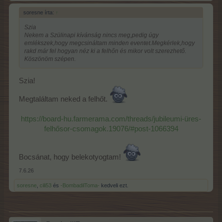
soresne írta:
↑
Szia
Nekem a Szülinapi kívánság nincs meg,pedig úgy
emlékszek,hogy megcsináltam minden eventet.Megkérlek,hogy
rakd már fel hogyan néz ki a felhőn és mikor volt szerezhető.
Köszönöm szépen.
Szia!
Megtaláltam neked a felhőt.
https://board-hu.farmerama.com/threads/jubileumi-üres-
felhősor-csomagok.19076/#post-1066394
Bocsánat, hogy belekotyogtam!
7.6.26
soresne
,
cili53
és
-BombadilToma-
kedveli ezt.