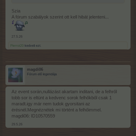
Szia
A fórum szabályok szerint ott kell hibát jelenteni...
27.5.26
Pierrot20
kedveli ezt.
magdi06
Fórum elő legendája
Az event során,nullázást akartam inditani, de a felhről
tobb sor is eltünt a kedvenc sorok felhőkből csak 1
maradt.igy már nem tudok gyorsitani az
érésnél.Megnéznétek mi történt a felhőimmel.
magdi06: ID10570559
29.5.26