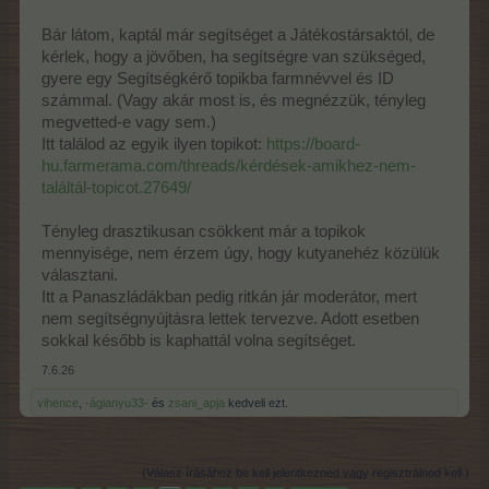
Bár látom, kaptál már segítséget a Játékostársaktól, de
kérlek, hogy a jövőben, ha segítségre van szükséged,
gyere egy Segítségkérő topikba farmnévvel és ID
számmal. (Vagy akár most is, és megnézzük, tényleg
megvetted-e vagy sem.)
Itt találod az egyik ilyen topikot:
https://board-
hu.farmerama.com/threads/kérdések-amikhez-nem-
találtál-topicot.27649/
Tényleg drasztikusan csökkent már a topikok
mennyisége, nem érzem úgy, hogy kutyanehéz közülük
választani.
Itt a Panaszládákban pedig ritkán jár moderátor, mert
nem segítségnyújtásra lettek tervezve. Adott esetben
sokkal később is kaphattál volna segítséget.
7.6.26
vihence
,
-ágianyu33-
és
zsani_apja
kedveli ezt.
(Válasz írásához be kell jelentkezned vagy regisztrálnod kell.)