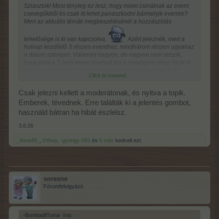
Sziasztok! Most tényleg ez lesz, hogy mixet csinálnak az event
csevegőkből és csak itt lehet panaszkodni bármelyik eventre?
Mert az aktuális témák megbeszélésénél a hozzászólás
lehetősége is ki van kapcsolva.
Azért jeleznék, mert a
holnap kezdődő 3 részes eventhez, mindhárom részen ugyanaz
a dátum szerepel. Valamint nagyon, de nagyon nem tetszik,
hogy pont a 7 órás event növényt írja a hétvégére (még ha el is
van írva a dátum) és a 4!!! órásat pedig /úgy rémlik/ keddtől
Click to expand...
csütörtökig. Hmmmmmmm...és aki dolgozik?
Csak jelezni kellett a moderátonak, és nyitva a topik.
Emberek, tévednek. Erre találták ki a jelentés gombot,
használd bátran ha hibát észlelsz.
3.6.26
_Ilona49_
,
Othep
,
-gyöngy-581
és
6 más
kedveli ezt.
soresne
Fórumfelvigyázó
-BombadilToma- írta:
↑