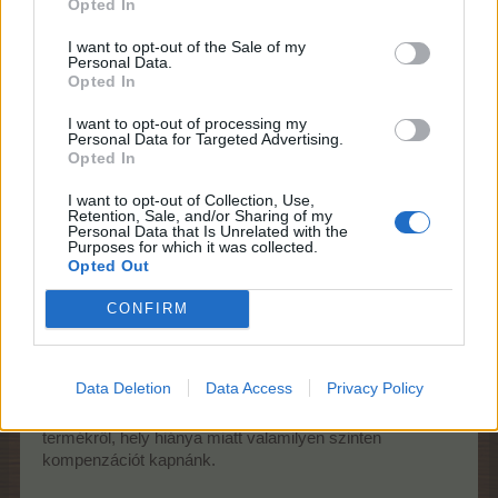
Opted In
akarom, majd utána eltűnik. De felesleges lépten-
nyomon feldobni egy mindent megzavaró ablakot... Egy
I want to opt-out of the Sale of my
ilyen megoldással sokkal több üzenet eljuttatható anélkül,
Personal Data.
hogy különösebb erőforrást emésztene fel, és
Opted In
megzavarna bárkit is (akciók, eventek indulása,
folyamatban lévő feladatok, elkészült malomtermékek,
I want to opt-out of processing my
Personal Data for Targeted Advertising.
elkelt piaci termék, stb...)
Opted In
22.3.26
I want to opt-out of Collection, Use,
zsoxxya
,
jobbágy1
,
Chate-farm
és
14 más
kedveli ezt.
Retention, Sale, and/or Sharing of my
Personal Data that Is Unrelated with the
Purposes for which it was collected.
Opted Out
szaki1979
CONFIRM
Törekvő
Gyopár völgyben jó lenne ha nyílna több lehetőség
Data Deletion
Data Access
Privacy Policy
tapasztalatpont gyűjtésre.
Az is nagyon jó lenne, ha amikor lemondunk adott
termékről, hely hiánya miatt valamilyen szinten
kompenzációt kapnánk.