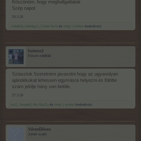
Köszönöm, hogy meghallgattatok
Szép napot
26.3.26
JuliaBuli
,
jobbágy1
,
Chate-farm
és
még 1 ember
kedveli ezt.
hotvos3
Fórum-zöldfülű
Sziasztok Szeretném javasolni hogy az ugyanolyan
ajándékokat lehessen egymásra helyezni és fölötte
szám jelölje hány van belőle.
27.3.26
icu2
,
Janata9
,
Ms.AbyZu
és
még 1 ember
kedveli ezt.
VéresDénes
Junior szaki