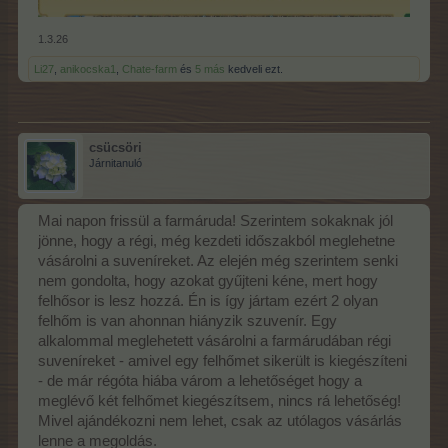
1.3.26
Li27
,
anikocska1
,
Chate-farm
és
5 más
kedveli ezt.
csücsöri
Járnitanuló
Mai napon frissül a farmáruda! Szerintem sokaknak jól
jönne, hogy a régi, még kezdeti időszakból meglehetne
vásárolni a suveníreket. Az elején még szerintem senki
nem gondolta, hogy azokat gyűjteni kéne, mert hogy
felhősor is lesz hozzá. Én is így jártam ezért 2 olyan
felhőm is van ahonnan hiányzik szuvenír. Egy
alkalommal meglehetett vásárolni a farmárudában régi
suveníreket - amivel egy felhőmet sikerült is kiegészíteni
- de már régóta hiába várom a lehetőséget hogy a
meglévő két felhőmet kiegészítsem, nincs rá lehetőség!
Mivel ajándékozni nem lehet, csak az utólagos vásárlás
lenne a megoldás.