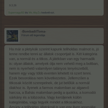
9.3.26
Supernagyi50
és
Ms.AbyZu
kedveli ezt.
-BombadilToma-
Fórum elő legendája
Ha már a pletykák szerint kapunk teliholdas malmot is, jó
lenne rendbe tenni az állatok csoportjait is. Két kategória
van, a normál és a titkos. A játékban van egy harmadik
is: olyan állatok, amelyek ólja nem vehető meg a boltban,
nem is nyerhető valamilyen talányos tenyészetből,
hanem egy vagy több eventen lehetett rá szert tenni.
Ezek besorolása nem következetes. Jellemzően a
titkosak között szerepelnek, de jut belőlük a normál
ólakhoz is. Ilyenek a farmos malomban az algaevő
harcsa, a Bahás malomban pedig a quokka, a komodói
sárkány és a tobzoska. Vagy kerüljenek külön
kategóriába, vagy tegyék mindet a titkosakhoz.
Amúgy a teliholdas állatoknál is van egy ilyen anomália: