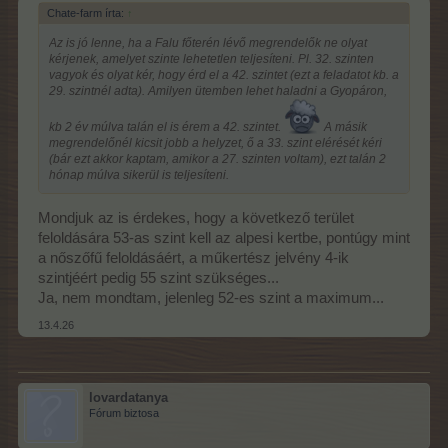
Chate-farm írta:
↑
Az is jó lenne, ha a Falu főterén lévő megrendelők ne olyat
kérjenek, amelyet szinte lehetetlen teljesíteni. Pl. 32. szinten
vagyok és olyat kér, hogy érd el a 42. szintet (ezt a feladatot kb. a
29. szintnél adta). Amilyen ütemben lehet haladni a Gyopáron,
kb 2 év múlva talán el is érem a 42. szintet.
A másik
megrendelőnél kicsit jobb a helyzet, ő a 33. szint elérését kéri
(bár ezt akkor kaptam, amikor a 27. szinten voltam), ezt talán 2
hónap múlva sikerül is teljesíteni.
Mondjuk az is érdekes, hogy a következő terület
feloldására 53-as szint kell az alpesi kertbe, pontúgy mint
a nőszőfű feloldásáért, a műkertész jelvény 4-ik
szintjéért pedig 55 szint szükséges...
Ja, nem mondtam, jelenleg 52-es szint a maximum...
13.4.26
lovardatanya
Fórum biztosa