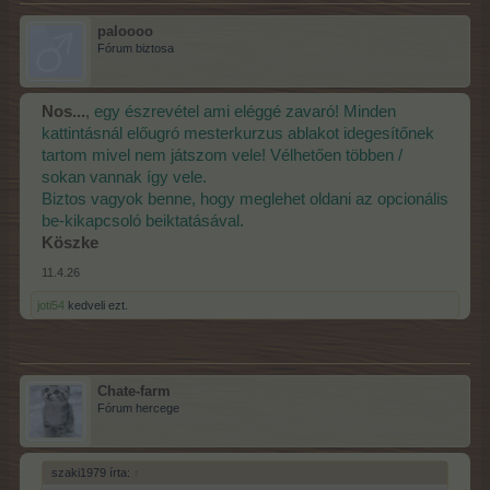
paloooo
Fórum biztosa
Nos...
,
egy észrevétel ami eléggé zavaró! Minden
kattintásnál előugró mesterkurzus ablakot idegesítőnek
tartom mivel nem játszom vele! Vélhetően többen /
sokan vannak így vele.
Biztos vagyok benne, hogy meglehet oldani az opcionális
be-kikapcsoló beiktatásával.
Köszke
11.4.26
joti54
kedveli ezt.
Chate-farm
Fórum hercege
szaki1979 írta:
↑