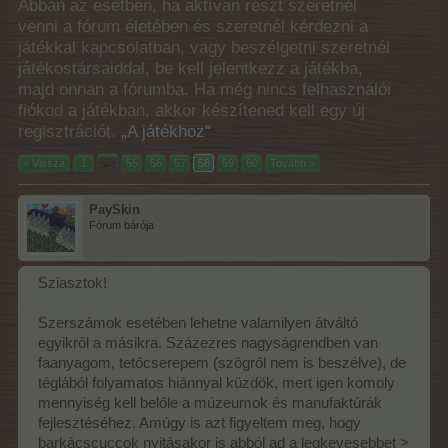
Abban az esetben, ha aktívan részt szeretnél
venni a fórum életében és szeretnél kérdezni a
játékkal kapcsolatban, vagy beszélgetni szeretnél
játékostársaiddal, be kell jelentkezz a játékba,
majd onnan a fórumba. Ha még nincs felhasználói
fiókod a játékban, akkor készítened kell egy új
regisztrációt.
„A játékhoz“
< Vissza
1
←
55
56
57
58
59
60
Tovább >
PaySkin
Fórum bárója
Sziasztok!
Szerszámok esetében lehetne valamilyen átváltó
egyikről a másikra. Százezres nagyságrendben van
faanyagom, tetőcserepem (szögről nem is beszélve), de
téglából folyamatos hiánnyal küzdök, mert igen komoly
mennyiség kell belőle a múzeumok és manufaktúrák
fejlesztéséhez. Amúgy is azt figyeltem meg, hogy
barkácscuccok nyitásakor is abból ad a legkevesebbet >