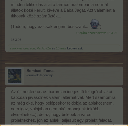
minden teliholdas állat a farmos malomban a normál
állatok közé került, kivéve a Baba Jagát. Azt valamiért a
titkosak közé száműzték...
(Tudom, hogy ez csak engem bosszant...
)
Utoljára szerkesztett:
15.3.26
15.3.26
zsoxxya
,
grezson
,
Ms.AbyZu
és
16 más
kedveli ezt.
-BombadilToma-
Fórum elő legendája
Az új mesterkurzus baromian idegesítő felugró ablakai
kapcsán javasolnék valami alternatívát. Mert számomra
az még oké, hogy belépéskor feldobja az ablakot (nem,
nem igaz, valójában nem oké, mondjunk inkább
elviselhetőt...), de az, hogy belépek a városi
projektekhez, jön az ablak, teljesült egy projekt feladat,
jön az ablak, sőt, teljesen váratlanul jön az ablak, az már