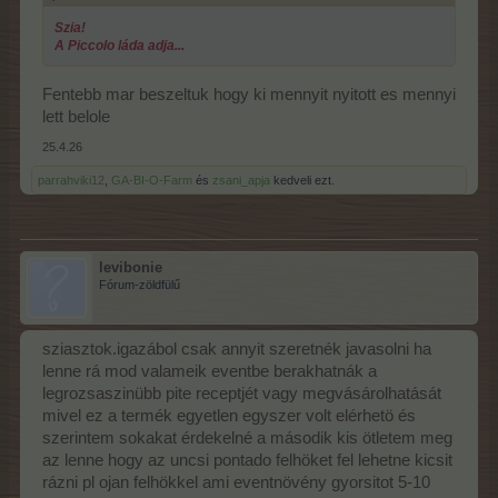
Szia!
A Piccolo láda adja...
Fentebb mar beszeltuk hogy ki mennyit nyitott es mennyi
lett belole
25.4.26
parrahviki12
,
GA-BI-O-Farm
és
zsani_apja
kedveli ezt.
levibonie
Fórum-zöldfülű
sziasztok.igazábol csak annyit szeretnék javasolni ha
lenne rá mod valameik eventbe berakhatnák a
legrozsaszinübb pite receptjét vagy megvásárolhatását
mivel ez a termék egyetlen egyszer volt elérhetö és
szerintem sokakat érdekelné a második kis ötletem meg
az lenne hogy az uncsi pontado felhöket fel lehetne kicsit
rázni pl ojan felhökkel ami eventnövény gyorsitot 5-10