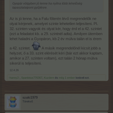
Gyopár völgyben jó lenne ha nyílna több lehetőség
tapasztalatpont gyűjtésre.
Az is jó lenne, ha a Falu főterén lévő megrendelők ne
olyat kérjenek, amelyet szinte lehetetlen teljesíteni. Pl.
32. szinten vagyok és olyat kér, hogy érd el a 42. szintet
(ezt a feladatot kb. a 29. szintnél adta). Amilyen ütemben
lehet haladni a Gyopáron, kb 2 év múlva talán el is érem
a 42. szintet.
A másik megrendelőnél kicsit jobb a
helyzet, ő a 33. szint elérését kéri (bár ezt akkor kaptam,
amikor a 27. szinten voltam), ezt talán 2 hónap múlva
sikerül is teljesíteni.
12.4.26
-hanny2-
,
Spanlotus776367
,
Kuzdern
és
még 1 ember
kedveli ezt.
szaki1979
Törekvő