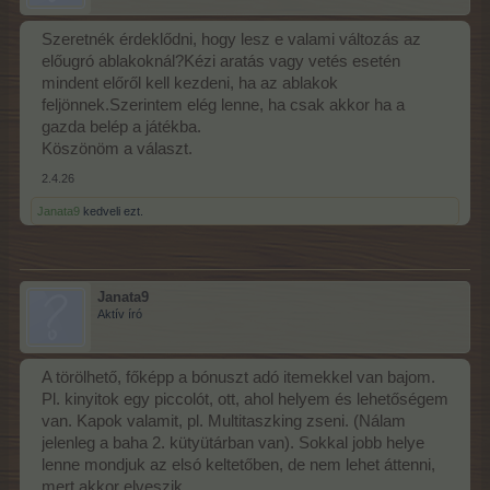
Szeretnék érdeklődni, hogy lesz e valami változás az
előugró ablakoknál?Kézi aratás vagy vetés esetén
mindent előről kell kezdeni, ha az ablakok
feljönnek.Szerintem elég lenne, ha csak akkor ha a
gazda belép a játékba.
Köszönöm a választ.
2.4.26
Janata9
kedveli ezt.
Janata9
Aktív író
A törölhető, főképp a bónuszt adó itemekkel van bajom.
Pl. kinyitok egy piccolót, ott, ahol helyem és lehetőségem
van. Kapok valamit, pl. Multitaszking zseni. (Nálam
jelenleg a baha 2. kütyütárban van). Sokkal jobb helye
lenne mondjuk az elsó keltetőben, de nem lehet áttenni,
mert akkor elveszik...