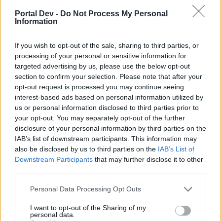
egyáltalán nem oké. Értem, ha ennek átmenetileg
Portal Dev -
Do Not Process My Personal
nagyobb hírverést akarnak csinálni, de utána a jelzés
Information
legyen sokkal diszkrétebb.
Talán annak mintájára lehetne megoldani, ahogy pl. a
If you wish to opt-out of the sale, sharing to third parties, or
gazdakört vagy a naptárat jelzik. Egy piros felkiáltójel épp
processing of your personal or sensitive information for
elég lenne a projektek gombján a bal oldali menüben, és
a szobron a városban. Ugyanilyen jelzés kerülhet a
targeted advertising by us, please use the below opt-out
projekt ablakán belül a mesterkurzus gombjára is. Ennél
section to confirm your selection. Please note that after your
több teljesen felesleges, és nagyon zavaró.
opt-out request is processed you may continue seeing
És ha már itt tartunk: a felugró ablakok jövetele
interest-based ads based on personal information utilized by
egyébként is zavaró. Az ember végez egy
us or personal information disclosed to third parties prior to
tevékenységet, pl. ültet, mire félúton jön az ablak, kiléptet
your opt-out. You may separately opt-out of the further
az üzemmódból, csak azért, hogy tudtomra adja,
disclosure of your personal information by third parties on the
elkészült egy termék a mesterségek völgyében (azt már
IAB’s list of downstream participants. This information may
nem mondja meg, melyik a kettőből, amit a projekt miatt
also be disclosed by us to third parties on the
IAB’s List of
indítottam, és mindig csak egy ablak jön). Akkor a
Downstream Participants
that may further disclose it to other
legidegesítőbb, amikor számolok is... Szóval, ez az
third parties.
egész felugró ablakos értesítés egy agyrém. Miért nem
lehet ezt egy diszkrét üzenetként megjeleníteni pl. egy
Personal Data Processing Opt Outs
valamiféle állapotsorban, vagy a bal oldali menüben egy
Hírek ablakhoz hasonló módon - elég egy értesítés ikon,
I want to opt-out of the Sharing of my
tudom, hogy van egy üzenetem, megnézem, amikor
personal data.