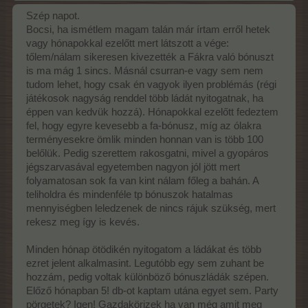
Szép napot.
Bocsi, ha ismétlem magam talán már írtam erről hetek
vagy hónapokkal ezelőtt mert látszott a vége:
tőlem/nálam sikeresen kivezették a Fákra való bónuszt
is ma mág 1 sincs. Másnál csurran-e vagy sem nem
tudom lehet, hogy csak én vagyok ilyen problémás (régi
játékosok nagyság renddel több ládát nyitogatnak, ha
éppen van kedvük hozzá). Hónapokkal ezelőtt fedeztem
fel, hogy egyre kevesebb a fa-bónusz, míg az ólakra
terményesekre ömlik minden honnan van is több 100
belőlük. Pedig szerettem rakosgatni, mivel a gyopáros
jégszarvasával egyetemben nagyon jól jött mert
folyamatosan sok fa van kint nálam főleg a bahán. A
teliholdra és mindenféle tp bónuszok hatalmas
mennyiségben leledzenek de nincs rájuk szükség, mert
rekesz meg így is kevés.
Minden hónap ötödikén nyitogatom a ládákat és több
ezret jelent alkalmasint. Legutóbb egy sem zuhant be
hozzám, pedig voltak különböző bónuszládák szépen.
Előző hónapban 5! db-ot kaptam utána egyet sem. Party
pörgetek? Igen! Gazdakörizek ha van még amit meg