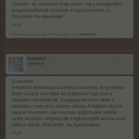
Örülnék - és szerintem még sokan - ha a közeljövőben
megvásárolhatóak lennének a régi szuvenírek is.
Köszönöm ha elolvastad!
5.3.26
Chate-farm
,
kutyaszálló
,
Ms.AbyZu
és
5 más
kedveli ezt.
Barkaföld
Járnitanuló
Sziasztok!
A kitehető dekoroknál a bal felső sarokban, meg lehetne
jelölni azokat, ahol ládát ad aratáskor? Úgy mint a
pörgetést adó ládáknál. Rengeteg dekorom pihen a
raktárban, mert nincs helyem kitenni. A ládákat viszont
nagyon szeretem, sok hasznos dolgot tudok belőlük
nyitni. Azonban rengeteg idő megkeresgélni azokat amik
ládát is adnak. Köszönöm, ha átgondoljátok.
7.3.26