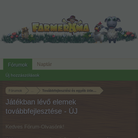
Naptár
Fórumok
Új hozzászólások
Fórumok
...
Továbbfejlesztési és egyéb ötletek
Játékban lévő elemek
továbbfejlesztése - ÚJ
Kedves Fórum-Olvasónk!