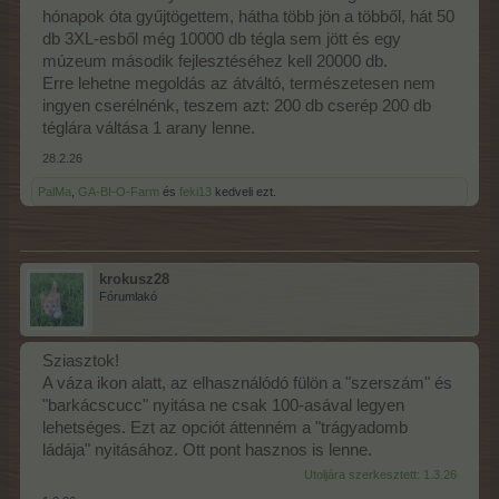
hónapok óta gyűjtögettem, hátha több jön a többől, hát 50
db 3XL-esből még 10000 db tégla sem jött és egy
múzeum második fejlesztéséhez kell 20000 db.
Erre lehetne megoldás az átváltó, természetesen nem
ingyen cserélnénk, teszem azt: 200 db cserép 200 db
téglára váltása 1 arany lenne.
28.2.26
PalMa
,
GA-BI-O-Farm
és
feki13
kedveli ezt.
krokusz28
Fórumlakó
Sziasztok!
A váza ikon alatt, az elhasználódó fülön a "szerszám" és
"barkácscucc" nyitása ne csak 100-asával legyen
lehetséges. Ezt az opciót áttenném a "trágyadomb
ládája" nyitásához. Ott pont hasznos is lenne.
Utoljára szerkesztett:
1.3.26