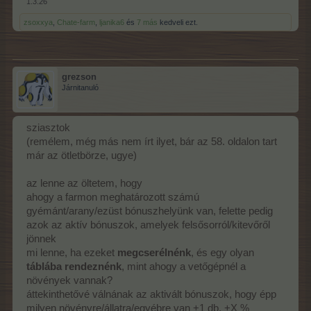
1.3.26
zsoxxya
,
Chate-farm
,
ljanika6
és
7 más
kedveli ezt.
grezson
Járnitanuló
sziasztok
(remélem, még más nem írt ilyet, bár az 58. oldalon tart
már az ötletbörze, ugye)
az lenne az öltetem, hogy
ahogy a farmon meghatározott számú
gyémánt/arany/ezüst bónuszhelyünk van, felette pedig
azok az aktív bónuszok, amelyek felsősorról/kitevőről
jönnek
mi lenne, ha ezeket
megcserélnénk
, és egy olyan
táblába rendeznénk
, mint ahogy a vetőgépnél a
növények vannak?
áttekinthetővé válnának az aktivált bónuszok, hogy épp
milyen növényre/állatra/egyébre van +1 db, +X %