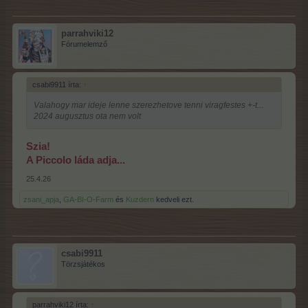
parrahviki12
Fórumelemző
csabi9911 írta:
↑
Valahogy mar ideje lenne szerezhetove tenni viragfestes +-t...
2024 augusztus ota nem volt
Szia!
A Piccolo láda adja...
25.4.26
zsani_apja
,
GA-BI-O-Farm
és
Kuzdern
kedveli ezt.
csabi9911
Törzsjátékos
parrahviki12 írta:
↑