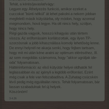
Tehát, a kérés/javaslat/vágy:
Legyen egy Áthelyezés funkció, amikor ezeket a
cuccokat "bünti nélkül" át lehet pakolni a nekem jobban
megfelelő másik kütyütárba, oly módon, hogy azonnal
megmondom, hová tegye. Ha ott nincs hely, szóljon,
hogy nincs hely.
Régi gazda vagyok, hosszú kihagyás után tértem
vissza. Az erőforrásaim korlátozottak, egy ilyen TP-
szorzósnak a jobb kihasználása komoly lehetőség lenne.
De ennyi helynél ne akarja senki, hogy fejben tartsam,
hogy mit mi után kéne aratni az optimum eléréséhez, Ill.
az sem megoldás számomra, hogy "akkor ugráljak ide-
oda" folyamatosan.
Háttérinformáció: az első kütyütár helyei oldhatók fel
leglassabban és az igényli a legtöbb erőforrást. Ezért
még csak a fele van felszabadítva. A Zuhatag csücskén
lévő pedig még egyáltalán nincs. Tehát folyamatosan, bár
lassan szabadulnak fel új helyek.
Köszönöm!
3.4.26