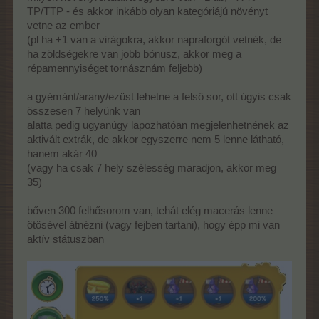
TP/TTP - és akkor inkább olyan kategóriájú növényt
vetne az ember
(pl ha +1 van a virágokra, akkor napraforgót vetnék, de
ha zöldségekre van jobb bónusz, akkor meg a
répamennyiséget tornásznám feljebb)
a gyémánt/arany/ezüst lehetne a felső sor, ott úgyis csak
összesen 7 helyünk van
alatta pedig ugyanúgy lapozhatóan megjelenhetnének az
aktivált extrák, de akkor egyszerre nem 5 lenne látható,
hanem akár 40
(vagy ha csak 7 hely szélesség maradjon, akkor meg
35)
bőven 300 felhősorom van, tehát elég macerás lenne
ötösével átnézni (vagy fejben tartani), hogy épp mi van
aktív státuszban