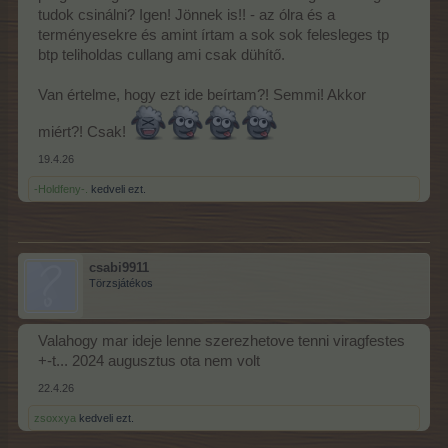
tudok csinálni? Igen! Jönnek is!! - az ólra és a
terményesekre és amint írtam a sok sok felesleges tp
btp teliholdas cullang ami csak dühítő.
Van értelme, hogy ezt ide beírtam?! Semmi! Akkor
miért?! Csak!
19.4.26
-Holdfeny-.
kedveli ezt.
csabi9911
Törzsjátékos
Valahogy mar ideje lenne szerezhetove tenni viragfestes
+-t... 2024 augusztus ota nem volt
22.4.26
zsoxxya
kedveli ezt.