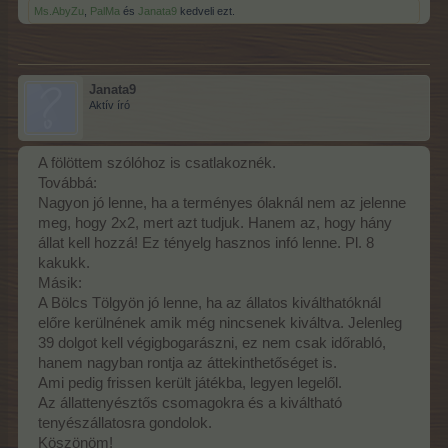
Ms.AbyZu
,
PalMa
és
Janata9
kedveli ezt.
Janata9
Aktív író
A fölöttem szólóhoz is csatlakoznék.
Továbbá:
Nagyon jó lenne, ha a terményes ólaknál nem az jelenne
meg, hogy 2x2, mert azt tudjuk. Hanem az, hogy hány
állat kell hozzá! Ez tényelg hasznos infó lenne. Pl. 8
kakukk.
Másik:
A Bölcs Tölgyön jó lenne, ha az állatos kiválthatóknál
előre kerülnének amik még nincsenek kiváltva. Jelenleg
39 dolgot kell végigbogarászni, ez nem csak időrabló,
hanem nagyban rontja az áttekinthetőséget is.
Ami pedig frissen került játékba, legyen legelől.
Az állattenyésztős csomagokra és a kiváltható
tenyészállatosra gondolok.
Köszönöm!