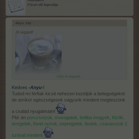
Fórum elő legendája
-Anyu- írta:
↑
Jó reggelt!
Click to expand...
Jövök szavazni... Mára szürcsögünk
Kedves
-Anyu-
!
össze-visznya...
Komolyan! Vége
Tudod mi férfiak kicsit nehezen kezeljük a betegségeket
lehetne már...
de amikor egészségesek vagyunk mindent megteszünk
Jól mondod Ildikóm! Az uram úgy szenved...Hogy égnek áll a
a család nyugalmáért
hajam tőle...37-38 fokos láznál végrendeletet akar írni...
Pld: én
porszívózok, mosogatok, boltba megyek, főzők,
teregetek, füvet nyírok, sepregetek, festek, csavarozok 1
szóval mindent