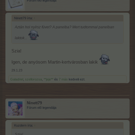
Fórum elő legendája
Ninett79 írta:
↑
Aztán hol nyírsz füvet? A panelba? Mert tudtommal panelban
laktok...
Szia!
Igen, de anyósom Martin-kertvárosban lakik
29.1.23
Galadriel
,
szellorozsa
,
**jeje**
és
7 más
kedveli ezt.
Ninett79
Fórum elő legendája
Kuzdern írta:
↑
Szia!