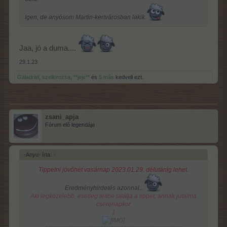
Igen, de anyósom Martin-kertvárosban lakik
Jaa, jó a duma....
29.1.23
Galadriel
,
szellorozsa
,
**jeje**
és
5 más
kedveli ezt.
zsani_apja
Fórum elő legendája
-Anyu- írta:
↑
Tippelni jövőhét vasárnap 2023.01.29. délutánig lehet.
Eredményhirdetés azonnal...
Aki legközelebb, esetleg telibe találja a tippet, annak jutalma
cserenapkor
1