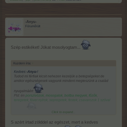
-Anyu-
Fórumőrült
Szép estikéket! Jókat mosolyogtam...
Kuzdern írta:
↑
Kedves
-Anyu-
!
Tudod mi férfiak kicsit nehezen kezeljük a betegségeket de
amikor egészségesek vagyunk mindent megteszünk a család
nyugalmáért
Pld: én
porszívózok, mosogatok, boltba megyek, főzők,
teregetek, füvet nyírok, sepregetek, festek, csavarozok 1 szóval
mindent
Click to expand...
Nem kávézok, nem cigizek, nem iszok lötyi energia italokat,
S azért írtad zölddel az egészet, mert a kedves
csak arra a pár napra kérnénk 1 kis nyugit