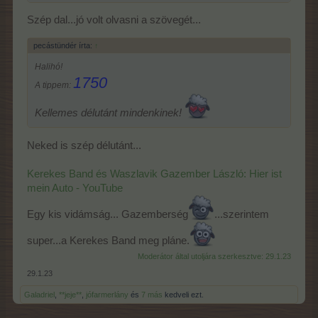
Mindenkinek!
Szép dal...jó volt olvasni a szövegét...
pecástündér írta:
↑
Halihó!
1750
A tippem:
Kellemes délutánt mindenkinek!
Neked is szép délutánt...
Kerekes Band és Waszlavik Gazember László: Hier ist
mein Auto - YouTube
Egy kis vidámság... Gazemberség
...szerintem
super...a Kerekes Band meg pláne.
Moderátor által utoljára szerkesztve:
29.1.23
29.1.23
Galadriel
,
**jeje**
,
jófarmerlány
és
7 más
kedveli ezt.