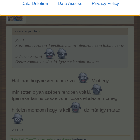
Data Deletion
Data Access
Privacy Policy
szellorozsa
Mindentudó orákulum
zsani_apja írta:
↑
Szia!
Köszönöm szépen. Levettem a farm jelmezem, gondoltam, hogy
te észre veszed.
Össze vontam az írásaid, igaz csak nálam tudtam.
Hát mán hogyne venném észre
. Mint egy
miniszter..olyan szépen rendben voltál.
Igen akartam is össze vonni..csak elodáztam...meg
hirtelen mondom hogy is kell
. de már így marad.
29.1.23
Galadriel
,
**jeje**
,
jófarmerlány
és
4 más
kedveli ezt.