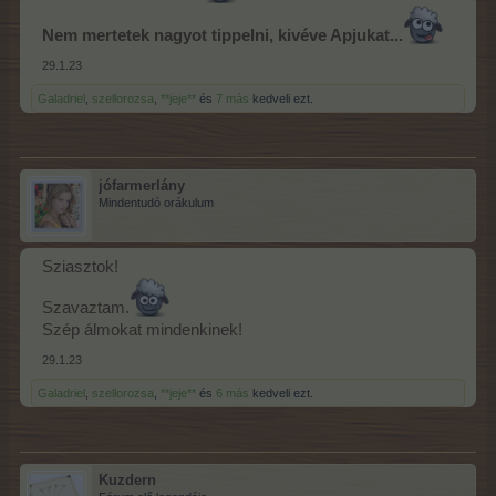
Nem mertetek nagyot tippelni, kivéve Apjukat...
29.1.23
Galadriel
,
szellorozsa
,
**jeje**
és
7 más
kedveli ezt.
jófarmerlány
Mindentudó orákulum
Sziasztok!
Szavaztam.
Szép álmokat mindenkinek!
29.1.23
Galadriel
,
szellorozsa
,
**jeje**
és
6 más
kedveli ezt.
Kuzdern