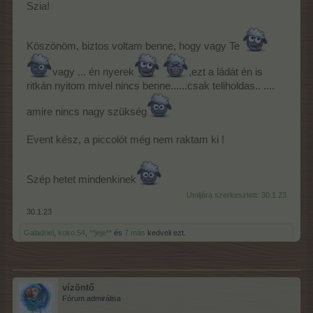
Szia!
Köszönöm, biztos voltam benne, hogy vagy Te
vagy ... én nyerek
,ezt a ládát én is
ritkán nyitom mivel nincs benne......csak teliholdas.. ....
amire nincs nagy szükség
Event kész, a piccolót még nem raktam ki !
Szép hetet mindenkinek
Utoljára szerkesztett:
30.1.23
30.1.23
Galadriel
,
koko.54
,
**jeje**
és
7 más
kedveli ezt.
vízöntő
Fórum admirálisa