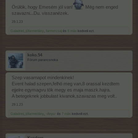
Örülök, hogy Emesém jól van!
Még nem enged
szavazni...Du. visszanézek.
29.1.23
Galadriel
,
jófarmerlány
,
farmercsaj
és
8 más
kedveli ezt.
koko.54
Fórum parancsnoka
Szep vasarnapot mindenkinek!
Event halad szepen,felhö meg van,8 orassal kezdtem
ejjelre egymagvu tök megy es maja maszk.hajra.
A betegeknek jobbulast kivanok,szavazas meg volt..
29.1.23
Galadriel
,
jófarmerlány
,
-Anyu-
és
7 más
kedveli ezt.
Kuzdern