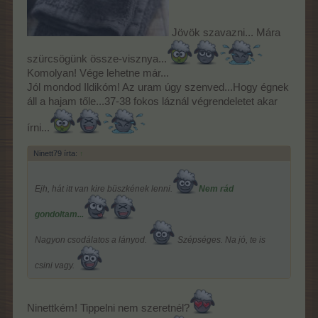
Jövök szavazni... Mára
szürcsögünk össze-visznya...
Komolyan! Vége lehetne már...
Jól mondod Ildikóm! Az uram úgy szenved...Hogy égnek
áll a hajam tőle...37-38 fokos láznál végrendeletet akar
írni...
Ninett79 írta:
↑
Ejh, hát itt van kire büszkének lenni.
Nem rád
gondoltam...
Nagyon csodálatos a lányod.
Szépséges. Na jó, te is
csini vagy.
Ninettkém! Tippelni nem szeretnél?