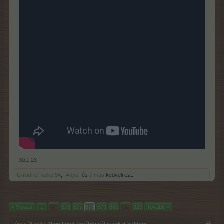
30.1.23
Galadriel
,
koko.54
,
-Anyu-
és
7 más
kedveli ezt.
< Vissza
1
←
676
677
678
679
680
→
929
Tovább >