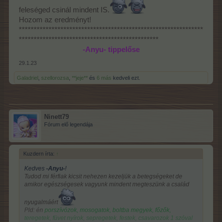
feleséged csinál mindent IS.
Hozom az eredményt!
**************************************************************
***********************************************
-Anyu- tippelőse
29.1.23
Galadriel
,
szellorozsa
,
**jeje**
és
6 más
kedveli ezt.
Ninett79
Fórum elő legendája
Kuzdern írta:
↑
Kedves
-Anyu-
!
Tudod mi férfiak kicsit nehezen kezeljük a betegségeket de
amikor egészségesek vagyunk mindent megteszünk a család
nyugalmáért
Pld: én
porszívózok, mosogatok, boltba megyek, főzők,
teregetek, füvet nyírok, sepregetek, festek, csavarozok 1 szóval