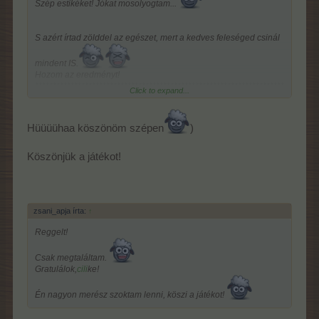
Szép estikéket! Jókat mosolyogtam...
Rózsám! Ugrott a 20 ól...
S azért írtad zölddel az egészet, mert a kedves feleséged csinál
mindent IS.
Hozom az eredményt!
**********************************************************************
Click to expand...
***************************************
-Anyu- tippelőse
Hüüüühaa köszönöm szépen
)
Köszönjük a játékot!
zsani_apja írta:
↑
Reggelt!
Csak megtaláltam.
Gratulálok,
cili
ke!
Én nagyon merész szoktam lenni, köszi a játékot!