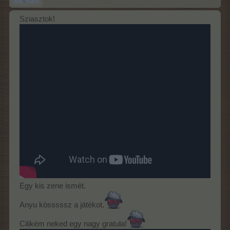
Sziasztok!
Egy kis zene ismét.
Anyu kösssssz a játékot,
Cilikém neked egy nagy gratula!