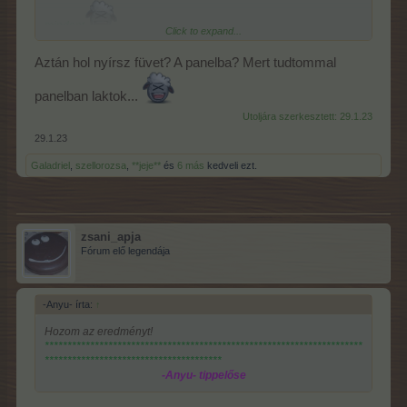
mindent
Click to expand...
Nem kávézok, nem cigizek, nem iszok lötyi energia italokat,
Aztán hol nyírsz füvet? A panelba? Mert tudtommal
csak arra a pár napra kérnénk 1 kis nyugit
panelban laktok...
Utoljára szerkesztett:
29.1.23
29.1.23
Galadriel
,
szellorozsa
,
**jeje**
és
6 más
kedveli ezt.
zsani_apja
Fórum elő legendája
-Anyu- írta:
↑
Hozom az eredményt!
**********************************************************************
***************************************
-Anyu- tippelőse