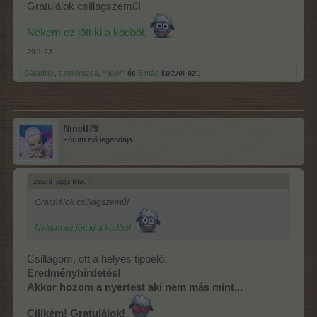
Gratulálok csillagszemű!
Nekem ez jött ki a kódból.
29.1.23
Galadriel
,
szellorozsa
,
**jeje**
és
6 más
kedveli ezt.
Ninett79
Fórum elő legendája
zsani_apja írta:
↑
Gratulálok csillagszemű!
Nekem ez jött ki a kódból.
Csillagom, ott a helyes tippelő:
Eredményhírdetés!
Akkor hozom a nyertest aki nem más mint...
Cilikém! Gratulálok!