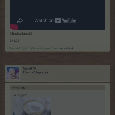
Mindenkinek!
29.1.23
Galadriel
,
**jeje**
,
jófarmerlány
és
7 más
kedveli ezt.
Ninett79
Fórum elő legendája
-Anyu- írta:
↑
Jó reggelt!