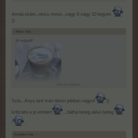
Norbi, nagyon csini a "kicsi" lányod.
Zseni-apu. a Te lánykád gyönyörűséges, látszik, milyen büszkén
Annácskám..nincs mese...vagy 0 vagy 10 legyen
vezeted a táncban!
))
Szép álmokat mindenkinek!
-Anyu- írta:
↑
Jó reggelt!
Click to expand...
Jövök szavazni... Mára szürcsögünk
össze-visznya...
Komolyan! Vége
Szia...Anyu azé mán látom jobban vagyol
))
lehetne már...
Jól mondod Ildikóm! Az uram úgy szenved...Hogy égnek áll a
kritizálni a jó embert
...hátha beteg akkó beteg
hajam tőle...37-38 fokos láznál végrendeletet akar írni...
.
Kuzdern írta:
↑