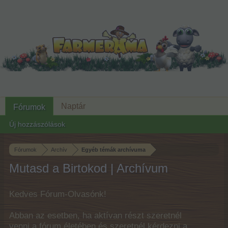
Naptár
Fórumok
Új hozzászólások
Fórumok
Archív
Egyéb témák archívuma
Mutasd a Birtokod | Archívum
Kedves Fórum-Olvasónk!
Abban az esetben, ha aktívan részt szeretnél
venni a fórum életében és szeretnél kérdezni a