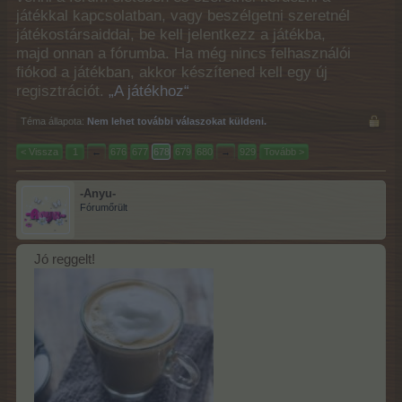
játékkal kapcsolatban, vagy beszélgetni szeretnél
játékostársaiddal, be kell jelentkezz a játékba,
majd onnan a fórumba. Ha még nincs felhasználói
fiókod a játékban, akkor készítened kell egy új
regisztrációt.
„A játékhoz“
Téma állapota:
Nem lehet további válaszokat küldeni.
< Vissza
1
←
676
677
678
679
680
→
929
Tovább >
-Anyu-
Fórumőrült
Jó reggelt!