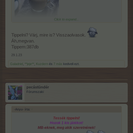
Click to expand...
Jövök szavazni... Mára szürcsögünk
össze-visznya...
Komolyan! Vége
Tippelni? Várj, mire is? Visszaolvasok.
lehetne már...
Áh,megvan.
Jól mondod Ildikóm! Az uram úgy szenved...Hogy égnek áll a
Tippem:387db
hajam tőle...37-38 fokos láznál végrendeletet akar írni...
29.1.23
Galadriel
,
**jeje**
,
Kuzdern
és
7 más
kedveli ezt.
Ninettkém! Tippelni nem szeretnél?
pecástündér
Örülök, hogy Emesém jól van!
Még nem enged
Fórumszaki
szavazni...Du. visszanézek.
-Anyu- írta:
↑
Tessék tippelni!
Hozok 1 kis játékot!
MB-eknek, meg akik szeretnének!