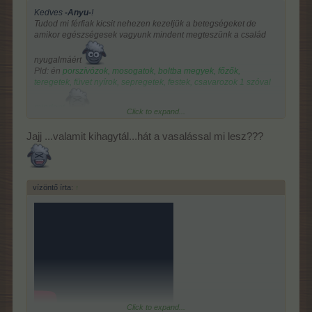
Kedves
-Anyu-
!
Ninettkém! Tippelni nem szeretnél?
Tudod mi férfiak kicsit nehezen kezeljük a betegségeket de
amikor egészségesek vagyunk mindent megteszünk a család
Örülök, hogy Emesém jól van!
Még nem enged
szavazni...Du. visszanézek.
nyugalmáért
Pld: én
porszívózok, mosogatok, boltba megyek, főzők,
teregetek, füvet nyírok, sepregetek, festek, csavarozok 1 szóval
mindent
Click to expand...
Nem kávézok, nem cigizek, nem iszok lötyi energia italokat,
Jajj ...valamit kihagytál...hát a vasalással mi lesz???
csak arra a pár napra kérnénk 1 kis nyugit
vízöntő írta:
↑
Click to expand...