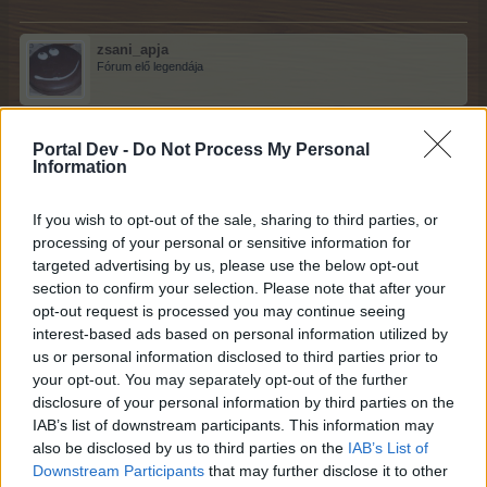
zsani_apja
Fórum elő legendája
szellorozsa írta:
↑
Portal Dev -
Do Not Process My Personal
Szia...hát nagyon szépek voltatok...hát lányod meg egy
Information
hercegnő
de te meg megfésűködtté
...rád sem
If you wish to opt-out of the sale, sharing to third parties, or
lehet így ismerni
processing of your personal or sensitive information for
Csodálatosan szép volt a lányod a ruhában..meg amugy is.
targeted advertising by us, please use the below opt-out
section to confirm your selection. Please note that after your
Köszönjük hogy hoztad
opt-out request is processed you may continue seeing
interest-based ads based on personal information utilized by
szellorozsa írta:
↑
us or personal information disclosed to third parties prior to
your opt-out. You may separately opt-out of the further
Kerekes Band és Waszlavik Gazember László: Hier ist mein
Auto - YouTube
disclosure of your personal information by third parties on the
IAB’s list of downstream participants. This information may
Egy kis vidámság... Gazemberség
...szerintem super...a
also be disclosed by us to third parties on the
IAB’s List of
Downstream Participants
that may further disclose it to other
Kerekes Band meg pláne.