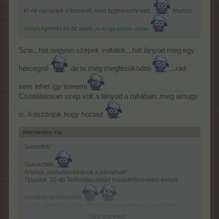
Ki ne menjetek a birtokról, mert fagyveszély van.
Hozom
szépségemet
és az
apját
.
ez itt egy pirulós smiley
Szia...hát nagyon szépek voltatok...hát lányod meg egy
hercegnő
de te meg megfésűködtté
...rád
sem lehet így ismerni
Csodálatosan szép volt a lányod a ruhában..meg amugy
is. Köszönjük hogy hoztad
jófarmerlány írta:
↑
Sziasztok!
Szavaztam.
Anyóca, jobbulást kívánok a párodnak!
Tippelek, 10 db Teliholdas ládád maradt!/Remélem ennyit
legalább tartalékoltál!
/
Julika, köszönjük a hírt Mesiről, gyógyulgasson, pusziljuk!
Click to expand...