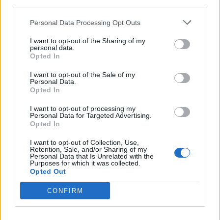
third parties.
Szia!
Personal Data Processing Opt Outs
Köszönöm szépen. Levettem a farm jelmezem,
I want to opt-out of the Sharing of my
gondoltam, hogy te észre veszed.
personal data.
Össze vontam az írásaid, igaz csak nálam tudtam.
Opted In
29.1.23
I want to opt-out of the Sale of my
Personal Data.
Galadriel
,
**jeje**
,
jófarmerlány
és
6 más
kedveli ezt.
Opted In
I want to opt-out of processing my
Personal Data for Targeted Advertising.
farmercsaj
Opted In
Kivételes tehetség
I want to opt-out of Collection, Use,
Retention, Sale, and/or Sharing of my
Sziasztok ! Szavaztam !
Personal Data that Is Unrelated with the
Purposes for which it was collected.
jó éjt mindenkinek !
Opted Out
29.1.23
CONFIRM
Galadriel
,
**jeje**
,
jófarmerlány
és
6 más
kedveli ezt.