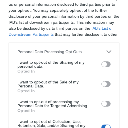
us or personal information disclosed to third parties prior to
your opt-out. You may separately opt-out of the further
disclosure of your personal information by third parties on the
IAB’s list of downstream participants. This information may
also be disclosed by us to third parties on the
IAB’s List of
Downstream Participants
that may further disclose it to other
third parties.
Personal Data Processing Opt Outs
I want to opt-out of the Sharing of my
Előszezon (várhatóan):
2024. augusztus 17. 14:00 -
personal data.
2024. augusztus 19. 13:59 óra
Opted In
Főszezon (várhatóan):
2024. augusztus 19.
I want to opt-out of the Sale of my
14:00 - 2024. szeptember 15. 13:59 óra
Personal Data.
Utószezon (várhatóan): 2024. augusztus 15. 14:00 - 2024.
Opted In
augusztus 18. 14:00 óra
I want to opt-out of processing my
Personal Data for Targeted Advertising.
Opted In
A szezon ismertetője
>> ITT <<
olvasható.
A szezoneventek csevegője
>>ITT<<
érhető
I want to opt-out of Collection, Use,
Retention, Sale, and/or Sharing of my
el.