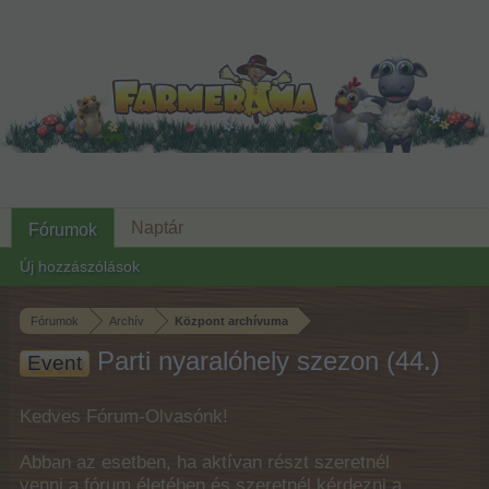
Naptár
Fórumok
Új hozzászólások
Fórumok
Archív
Központ archívuma
Parti nyaralóhely szezon (44.)
Event
Kedves Fórum-Olvasónk!
Abban az esetben, ha aktívan részt szeretnél
venni a fórum életében és szeretnél kérdezni a