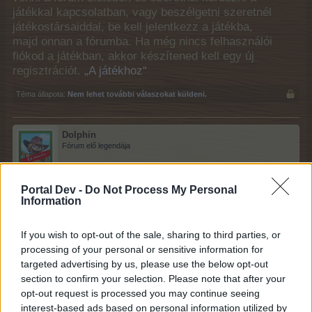
játékkal kapcsolatban, vagy beszélgetni szeretnél
játékostársaiddal, be kell jelentkezz a játékba,
majd onnan a fórumba. Ha még nincs felhasználói
fiókod a játékban, akkor készítened kell egy új
regisztrációt.
„A játékhoz“
Téma állapota:
Nem lehet további válaszokat küldeni.
Dolphin
Fórum elő legendája
Portal Dev -
Do Not Process My Personal
Kedves Játékosok!
Information
Fecske Ferkó visszatér hozzánk a Parti nyaralóhely
If you wish to opt-out of the sale, sharing to third parties, or
szezonnal!
processing of your personal or sensitive information for
targeted advertising by us, please use the below opt-out
section to confirm your selection. Please note that after your
opt-out request is processed you may continue seeing
interest-based ads based on personal information utilized by