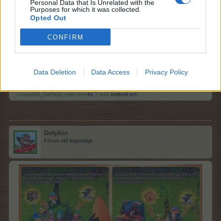
Personal Data that Is Unrelated with the
Purposes for which it was collected.
A szezon panaszládája
>> ITT <<
érhető el.
Opted Out
Sikeres gazdálkodást kívánunk,
CONFIRM
A Farmerama csapata
Data Deletion
Data Access
Privacy Policy
16.8.24
csupati99
,
Bathilda
,
maszilva
és
7 más
kedveli ezt.
Dolphin
Fórum elő legendája