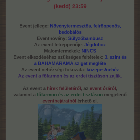
(kedd) 23:59
Event jellege:
Növénytermesztős, felröppenős,
bedobálós
Eventnövény:
Súlyzóbambusz
Az event felreppenője:
Jégdoboz
Malomtermékek:
NINCS
Event elkezdéséhez szükséges feltételek:
3. szint és
a BAHAMARAMA sziget megléte
Az event nehézségi fokozata:
közepes/nehéz
Az event a főfarmon és az erdei tisztáson zajlik.
Az event a
hírek felületéről
, az
event óráról
,
valamint a
főfarmon és az erdei tisztáson
megjelenő
eventbejáratból
érhető el.