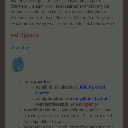
Ha mégis elfogy az összes a pajtánkból, akkor 5
óránként 5 magot jóváír rendszer az eventnövényből
abban az esetben, ha lenullázuk a mennyiségünket.
Amennyiben 5 db alá csökken az ültetendő mennyiség,
rendszer 5 db-ra egészíti ki azt az adott időhatár szerint.
Felröppenő
Jégdoboz
Felröppenhet:
az alábbi területeken:
főfarm, erdei
tisztás
az alábbiakból:
növényekből, fákból
tenyésztésekből
nem röppen fel
Ajándékozás:
napi ajándékként ajándékozható.
Napi ingyenes mennyiség felett 2 farmarany / db
áron ajándékozható.
Varázsfa:
adja (1 darab varázsfa aratásonként 1