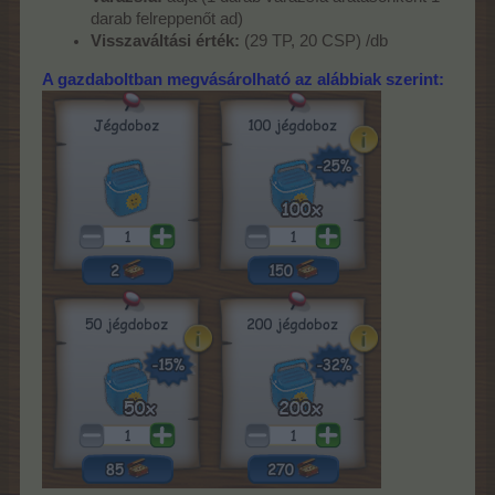
darab felreppenőt ad)
Visszaváltási érték:
(29 TP, 20 CSP) /db
A gazdaboltban megvásárolható az alábbiak szerint: