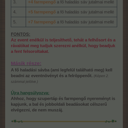
3.
+4
farmpengő
a fő haladás sáv jutalmai mellé
4.
+5
farmpengő
a fő haladás sáv jutalmai mellé
5.
+7
farmpengő
a fő haladás sáv jutalmai mellé
FONTOS:
Az event enélkül is teljesíthető, tehát a felhősort és a
rávalókat meg tudjuk szerezni anélkül, hogy beadjuk
a fent felsoroltakat.
Másik része:
A fő haladási sávba (ami legfelül található meg) kell
beadni az eventnövényt és a felröppenőt.
(Képen 2.
számmal jelölve.)
Újra hangsúlyozva:
Ahhoz, hogy szupertáp és farmpengő nyereményt is
kapjunk, a bal és jobboldali beadásokat célszerű
elvégezni, de nem muszáj.