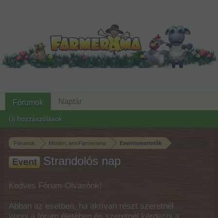
Naptár
Fórumok
Új hozzászólások
Fórumok
Minden, ami Farmerama
Eventismertetők
Strandolós nap
Event
Kedves Fórum-Olvasónk!
Abban az esetben, ha aktívan részt szeretnél
venni a fórum életében és szeretnél kérdezni a