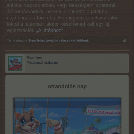
játékkal kapcsolatban, vagy beszélgetni szeretnél
játékostársaiddal, be kell jelentkezz a játékba,
majd onnan a fórumba. Ha még nincs felhasználói
fiókod a játékban, akkor készítened kell egy új
regisztrációt.
„A játékhoz“
Téma állapota:
Nem lehet további válaszokat küldeni.
Swallow
Mindentudó orákulum
Strandolós nap