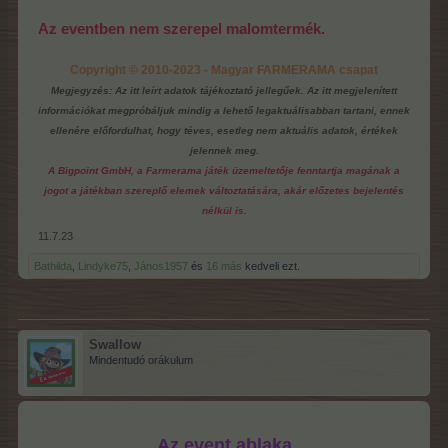
Az eventben nem szerepel malomtermék.
Copyright © 2010-2023 - Magyar FARMERAMA csapat
Megjegyzés: Az itt leírt adatok tájékoztató jellegűek. Az itt megjelenített
információkat megpróbáljuk mindig a lehető legaktuálisabban tartani, ennek
ellenére előfordulhat, hogy téves, esetleg nem aktuális adatok, értékek
jelennek meg.
A Bigpoint GmbH, a Farmerama játék üzemeltetője fenntartja magának a
jogot a játékban szereplő elemek változtatására, akár előzetes bejelentés
nélkül is.
11.7.23
Bathilda
,
Lindyke75
,
János1957
és
16 más
kedveli ezt.
Swallow
Mindentudó orákulum
Az event ablaka