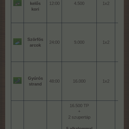
kelős
12:00​
4.500​
1x2​
3.
kori
Szörfös
24:00​
9.000​
1x2​
3.
arcok
Gyúrós
48:00​
16.000​
1x2​
3.
strand
16.500 TP
+
2 szupertáp
5 alkalommal