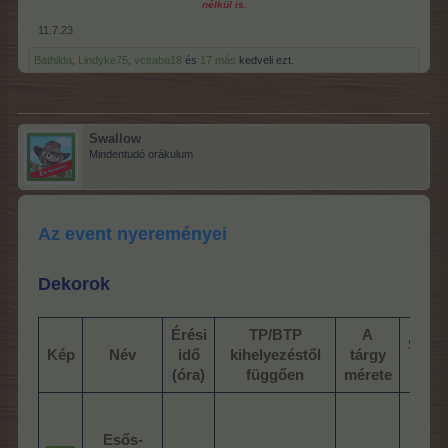
nélkül is.
11.7.23
Bathilda
,
Lindyke75
,
vcsaba18
és
17 más
kedveli ezt.
Swallow
Mindentudó orákulum
Az event nyereményei
Dekorok
Érési
TP/BTP
A
Szük
Kép
Név
idő
kihelyezéstől
tárgy
sz
(óra)
függően
mérete
Esős-