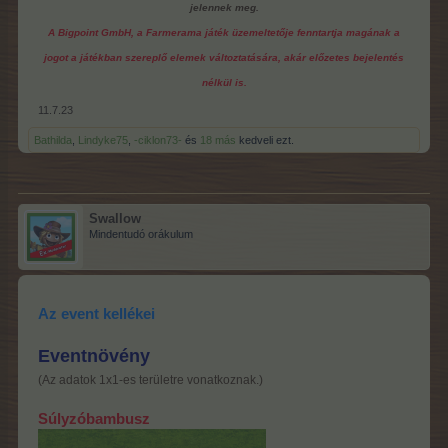
jelennek meg.
A Bigpoint GmbH, a Farmerama játék üzemeltetője fenntartja magának a
jogot a játékban szereplő elemek változtatására, akár előzetes bejelentés
nélkül is.
11.7.23
Bathilda
,
Lindyke75
,
-ciklon73-
és
18 más
kedveli ezt.
Swallow
Mindentudó orákulum
Az event kellékei
Eventnövény
(Az adatok 1x1-es területre vonatkoznak.)
Súlyzóbambusz