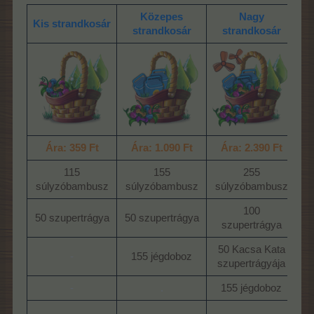
Közepes
Nagy
Kis strandkosár
strandkosár
strandkosár
Ára: 359 Ft
Ára: 1.090 Ft
Ára: 2.390 Ft
115
155
255
súlyzóbambusz​
súlyzóbambusz​
súlyzóbambusz​
s
100
50 szupertrágya​
50 szupertrágya​
szupertrágya​
50 Kacsa Kata
1
-
155 jégdoboz​
szupertrágyája​
s
-
.
155 jégdoboz​