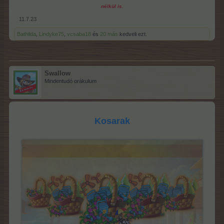
nélkül is.
11.7.23
Bathilda
,
Lindyke75
,
vcsaba18
és
20 más
kedveli ezt.
Swallow
Mindentudó orákulum
Kosarak