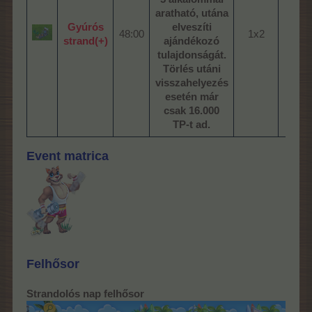
aratható, utána
Gyúrós
elveszíti
48:00​
1x2​
3.
strand(+)
ajándékozó
tulajdonságát.
Törlés utáni
visszahelyezés
esetén már
csak 16.000
TP-t ad.
Event matrica
Felhősor
Strandolós nap felhősor