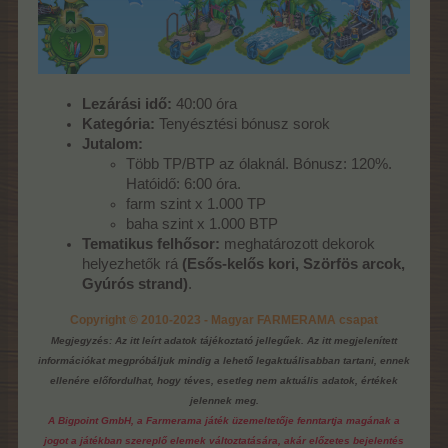
Lezárási idő:
40:00 óra
Kategória:
Tenyésztési bónusz sorok
Jutalom:
Több TP/BTP az ólaknál. Bónusz: 120%.
Hatóidő: 6:00 óra.
farm szint x 1.000 TP
baha szint x 1.000 BTP
Tematikus felhősor:
meghatározott dekorok
helyezhetők rá
(
Esős-kelős kori
,
Szörfös arcok
,
Gyúrós strand
)
.
Copyright © 2010-2023 - Magyar FARMERAMA csapat
Megjegyzés: Az itt leírt adatok tájékoztató jellegűek. Az itt megjelenített
információkat megpróbáljuk mindig a lehető legaktuálisabban tartani, ennek
ellenére előfordulhat, hogy téves, esetleg nem aktuális adatok, értékek
jelennek meg.
A Bigpoint GmbH, a Farmerama játék üzemeltetője fenntartja magának a
jogot a játékban szereplő elemek változtatására, akár előzetes bejelentés