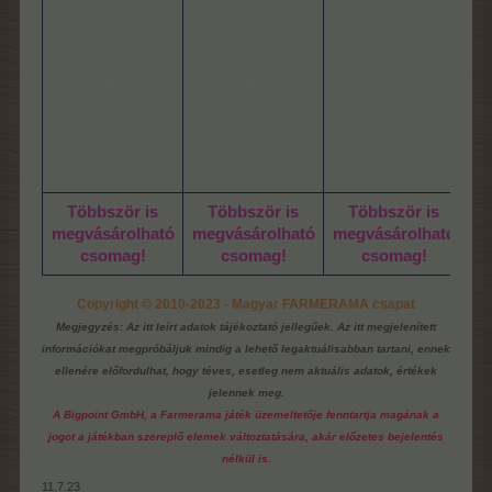
-
-
.
Többször is
Többször is
Többször is
megvásárolható
megvásárolható
megvásárolható
me
csomag!
csomag!
csomag!
Copyright © 2010-2023 - Magyar FARMERAMA csapat
Megjegyzés: Az itt leírt adatok tájékoztató jellegűek. Az itt megjelenített
információkat megpróbáljuk mindig a lehető legaktuálisabban tartani, ennek
ellenére előfordulhat, hogy téves, esetleg nem aktuális adatok, értékek
jelennek meg.
A Bigpoint GmbH, a Farmerama játék üzemeltetője fenntartja magának a
jogot a játékban szereplő elemek változtatására, akár előzetes bejelentés
nélkül is.
11.7.23