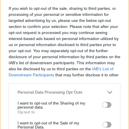
Minden beadásért kapunk jutalmat.
If you wish to opt-out of the sale, sharing to third parties, or
A fő haladási sávhoz plusz jutalomként
processing of your personal or sensitive information for
szupertápot
kapunk, a mennyiség attól függ,
targeted advertising by us, please use the below opt-out
hogy melyik szinten állunk a bal oldali
bónuszsávban.
section to confirm your selection. Please note that after your
A szinteken való előrehaladással növekszik az
opt-out request is processed you may continue seeing
a
szupertáp
mennyiség, amit a fő haladássáv
interest-based ads based on personal information utilized by
ajándékai
MELLÉ
kaphatunk.
us or personal information disclosed to third parties prior to
your opt-out. You may separately opt-out of the further
A szupertáp mennyiségének a növekedése
disclosure of your personal information by third parties on the
az alábbiak szerint történik:
IAB’s list of downstream participants. This information may
also be disclosed by us to third parties on the
IAB’s List of
Plusz jutalom a fő haladás sáv jutalmai
Szint
Downstream Participants
that may further disclose it to other
mellé
third parties.
1.
+1 szupertáp
a fő haladás sáv jutalmai mellé
Personal Data Processing Opt Outs
2.
+1 szupertáp
a fő haladás sáv jutalmai mellé
I want to opt-out of the Sharing of my
3.
+2 szupertáp
a fő haladás sáv jutalmai mellé
personal data.
Opted In
4.
+2 szupertáp
a fő haladás sáv jutalmai mellé
I want to opt-out of the Sale of my
5.
+4 szupertáp
a fő haladás sáv jutalmai mellé
Personal Data.