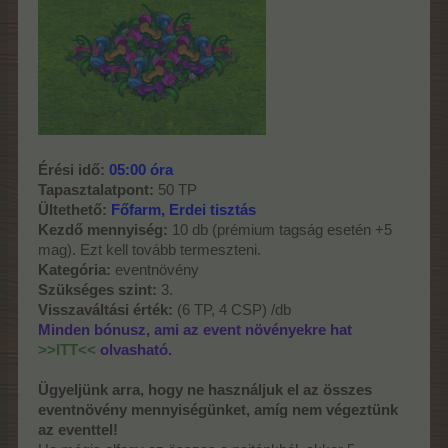
Érési idő:
05:00 óra
Tapasztalatpont:
50 TP
Ültethető:
Főfarm, Erdei tisztás
Kezdő mennyiség:
10 db (prémium tagság esetén +5
mag). Ezt kell tovább termeszteni.
Kategória:
eventnövény
Szükséges szint:
3.
Visszaváltási érték:
(6 TP, 4 CSP) /db
Minden bónusz, ami az event növényekre hat
>>ITT<<
olvasható.
Ügyeljünk arra, hogy ne használjuk el az összes
eventnövény mennyiségünket, amíg nem végeztünk
az eventtel!