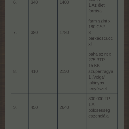
6.
340
1400
1 Az élet
1 Bo
forrása
Trág
farm szint x
180 CSP
farm
7.
380
1780
3
2 ar
barkácscucc
xl
baha szint x
275 BTP
baha
15 KK
BTP
8.
410
2190
szupertrágya
1 A 
1 „Volga”
arom
talányos
tenyészet
300.000 TP
1 A
160.
9.
450
2640
bölcsesség
2 ba
eszenciája
375.