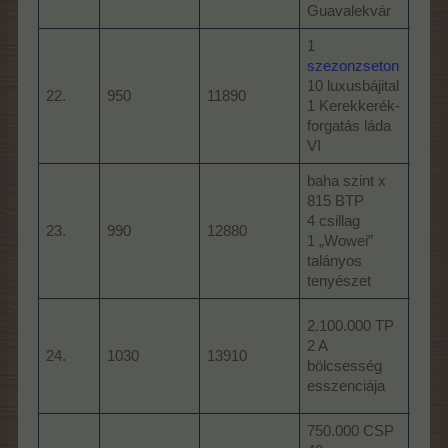
Guavalekvár
1
szezonzseton
2.17
10 luxusbájital
1 Tr
22.
950
11890
1 Kerekkerék-
2 „G
forgatás láda
talán
VI
baha szint x
815 BTP
4 csillag
1.78
23.
990
12880
1 „Wowei”
35 t
talányos
tenyészet
farm
2.100.000 TP
CSP
2 A
24.
1030
13910
1 Hi
bölcsesség
2 Ke
esszenciája
forg
750.000 CSP
farm