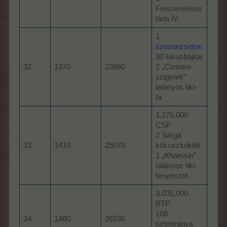
2 „H
Felszereléses
talá
láda IV
1
szezonzseton
baha
30 luxusbájital
BTP
32.
1370
23660
2 „Comore-
2 Bo
szigetek”
2 Ri
talányos tiki-
ládáj
fa
1.275.000
CSP
farm
2 Sárga
TP
33.
1410
25070
kókuszkoktél
15 s
1 „Khamsin”
1 Fe
talányos tiki-
láda
tenyészet
3.035.000
BTP
farm
108
CSP
34.
1460
26530
turbótrágya
2 A 