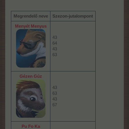
Megrendelő neve
Szezon-jutalompont
Menyét Menyus
43
64
43
63
Gézen Gúz
43
63
43
67
Pu Fo Ka