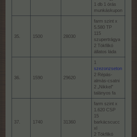
1 db 1 órás
arom
munkáskupon
farm szint x
5.580 TP
baha
115
BTP
35.
1500
28030
szupertrágya
20 f
2 Tökfilkó
2 ba
állatos láda
1
farm
szezonzseton
CSP
2 Répás-
36.
1590
29620
2 Mé
almás-csatni
10 Te
2 „Nikkel”
III
talányos fa
farm szint x
1.620 CSP
farm
15
TP
37.
1740
31360
barkácscucc
6 pa
xl
1 db
2 Tökfilkó
mun