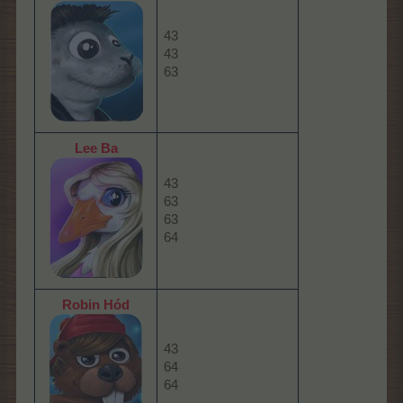
43
43
63
Lee Ba
43
63
63
64
Robin Hód
43
64
64