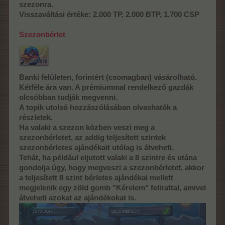
szezonra.
Visszaváltási értéke: 2.000 TP, 2.000 BTP, 1.700 CSP
Szezonbérlet
Banki felületen, forintért (csomagban) vásárolható.
Kétféle ára van. A prémiummal rendelkező gazdák
olcsóbban tudják megvenni.
A topik utolsó hozzászólásában olvashatók a
részletek.
Ha valaki a szezon közben veszi meg a
szezonbérletet, az addig teljesített szintek
szezonbérletes ajándékait utólag is átveheti.
Tehát, ha például eljutott valaki a 8 szintre és utána
gondolja úgy, hogy megveszi a szezonbérletet, akkor
a teljesített 8 szint bérletes ajándékai mellett
megjelenik egy zöld gomb "Kérelem" felirattal, amivel
átveheti azokat az ajándékokat is.