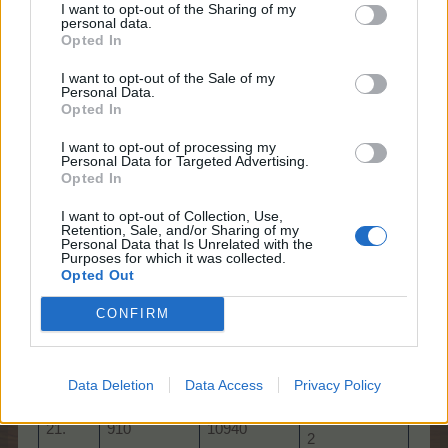
I want to opt-out of the Sharing of my
375.000 CSP
personal data.
1 Répás-
Opted In
farm
almás-csatni
18.
790
8330
CSP
2
I want to opt-out of the Sale of my
1 Fe
Personal Data.
Magyalbokrok
Opted In
ládája
I want to opt-out of processing my
farm
Personal Data for Targeted Advertising.
TP
Opted In
815.000 BTP
20 lu
19.
830
9160
6 szupertáp
1 „Z
I want to opt-out of Collection, Use,
talán
Retention, Sale, and/or Sharing of my
Personal Data that Is Unrelated with the
teny
Purposes for which it was collected.
Opted Out
farm szint x
baha
1.860 TP20
BTP
CONFIRM
20.
870
10030
farmpengő
1
2 Trágyás
Növe
láda III
Data Deletion
Data Access
Privacy Policy
farm szint x
540 CSP
800.
21.
910
10940
2
3 csi