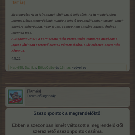
|Tamás|
Megjegyzés: Az itt leírt adatok tájékoztató jellegűek. Az itt megjelenített
információkat megpróbáljuk mindig a lehető legaktuálisabban tartani, ennek
ellenére előfordulhat, hogy téves, esetleg nem aktuális adatok, értékek
jelennek meg.
A Bigpoint GmbH, a Farmerama játék üzemeltetője fenntartja magának a
jogot a játékban szereplő elemek változtatására, akár előzetes bejelentés
nélkül is.
4.5.22
Nagyii58
,
Bathilda
,
BölcsCsibe
és
18 más
kedveli ezt.
|Tamás|
Fórum elő legendája
Szezonpontok a megrendelőktől
Ebben a szezonban ismét változott a megrendelőktől
szerezhető szezonpontok száma.