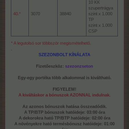
10 KK
5 lux
szupertrágya
1 „O
40.*
3070
38840
szint x 1.000
tiki-
TP
15 s
szint x 1.000
15 f
CSP
* A legutolsó sor többször megismételhető.
.
SZEZONBOLT KÍNÁLATA
Fizetőeszköz:
szezonzseton
Egy-egy portéka több alkalommal is kiváltható.
FIGYELEM!
A kiváltáskor a bónuszok AZONNAL indulnak.
Az azonos bónuszok hatása összeadódik.
A TP/BTP bónuszok hatóideje: 03:00 óra
A dekorokra ható TP/BTP hatóideje: 02:00 óra
A növényekre
ható termésbónusz hatóideje: 01:00