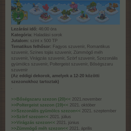
Lezárási idő:
46:00 óra
Kategória:
Haladási sorok
Jutalom:
szint x 500 TP
Tematikus felhősor:
Fagyos szuvenír, Romantikus
szuvenír, Színes tojás szuvenír, Zümmögő méh
szuvenír, Virágzás szuvenír, Szörf szuvenír, Szezonális
gyümölcs szuvenír, Poltergeist szuvenír, Bőségszaru
szuvenír
(Az eddigi dekorok, amelyek a 12-20 közötti
szezonokhoz tartoztak)
.
>>Bőségszaru szezon (20)<<
2021.november
>>Poltergeist szezon (19)<<
2021. október
>>Szezonális gyümölcs szezon<<
2021. szeptember
>>Szörf szezon<<
2021. július
>>Virágzás szezon<<
2021. június
>>Zümmögő méh szezon<<
2021. április