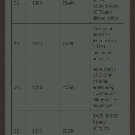
28.
1200
18440
szupertrágya
1 A 
10 Flúgos
állatok ládája
farm szint x
990 CSP
3.08
9 szupertáp
4 ba
29.
1240
19680
1 TP/TTP
1 db
jutalmazó
mun
bónusz L
baha szint x
1490 BTP
farm
2 Fehér
TP
30.
1280
20960
ártatlanság
2 A 
1 „Orinoco”
esze
talányos tiki-
2 Tr
tenyészet
3.675.000 TP
farm
5 party
CSP
pörgetés
31.
1330
22290
35 K
1