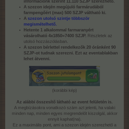
információnk szerint 11.110 SZJP szerezhető.
A szezon idején megújuló farmárudából
farmpengőért (max) 500 SZJP váltható ki.
A
szezon utolsó szintje többször
megismételhető.
Hetente 1 alkalommal farmaranyért
vásárolható 4x1850=7400 SZJP.
Részletek az
utolsó hozzászólásban.
A szezon bérlettel rendelkezők 20 óránként 90
SZJP-ot tudnak szerezni. Ezt az eventablakban
lehet átvenni.
(korábbi kép)
Az alábbi összesítő látható az event felületén is.
A megbízásokra vonatkozó szám azt jelenti, ha valaki
minden nap, minden egyes megrendelőt kiszolgál, akkor
ennyit kaphat(na).
Ez a maximális pont, ami a szezon idején szerezhető a