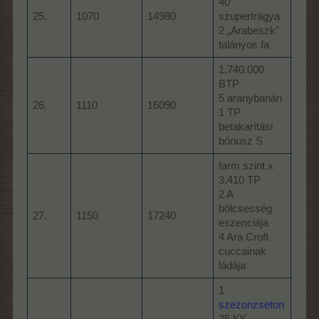
40
TP
25.
1070
14980
szupertrágya
50 s
2 „Arabeszk”
1 „O
talányos fa
tiki-
1.740.000
BTP
baha
5 aranybanán
26.
1110
16090
1 Pa
1 TP
kosz
betakarítási
bónusz S
farm szint x
3.410 TP
2 A
1.36
bölcsesség
aran
27.
1150
17240
eszenciája
2 „P
4 Ara Croft
talán
cuccainak
ládája
1
szezonzseton
35 KK
3.75