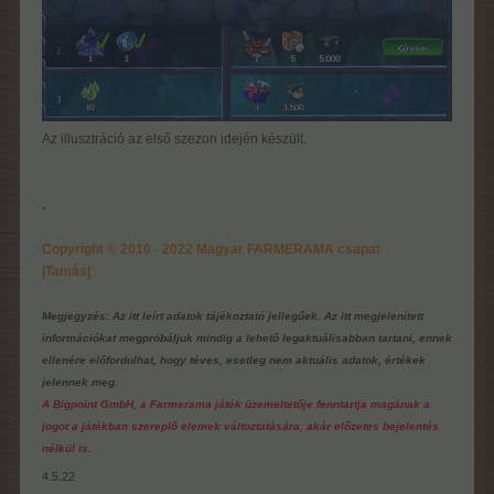
Az illusztráció az első szezon idején készült.
.
Copyright © 2010 - 2022 Magyar FARMERAMA csapat
|Tamás|
Megjegyzés: Az itt leírt adatok tájékoztató jellegűek. Az itt megjelenített
információkat megpróbáljuk mindig a lehető legaktuálisabban tartani, ennek
ellenére előfordulhat, hogy téves, esetleg nem aktuális adatok, értékek
jelennek meg.
A Bigpoint GmbH, a Farmerama játék üzemeltetője fenntartja magának a
jogot a játékban szereplő elemek változtatására, akár előzetes bejelentés
nélkül is.
4.5.22