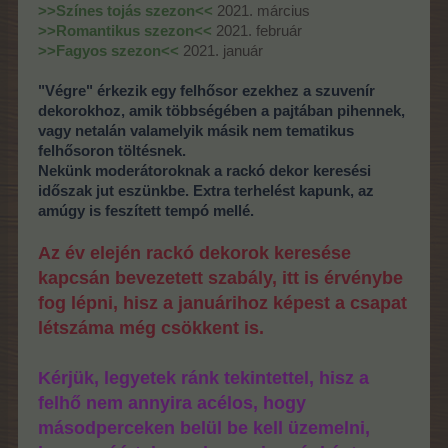
>>Színes tojás szezon<<
2021. március
>>Romantikus szezon<<
2021. február
>>Fagyos szezon<<
2021. január
"Végre" érkezik egy felhősor ezekhez a szuvenír
dekorokhoz, amik többségében a pajtában pihennek,
vagy netalán valamelyik másik nem tematikus
felhősoron töltésnek.
Nekünk moderátoroknak a rackó dekor keresési
időszak jut eszünkbe. Extra terhelést kapunk, az
amúgy is feszített tempó mellé.
Az év elején rackó dekorok keresése
kapcsán bevezetett szabály, itt is érvénybe
fog lépni, hisz a januárihoz képest a csapat
létszáma még csökkent is.
Kérjük, legyetek ránk tekintettel, hisz a
felhő nem annyira acélos, hogy
másodperceken belül be kell üzemelni,