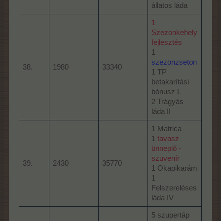
állatos láda
1
Szezonkehely
baha
fejlesztés
BTP
1
2 Az 
szezonzseton
38.
1980
33340
2 Fe
1 TP
láda
betakarítási
1 Ól
bónusz L
(100
2 Trágyás
láda II
1 Matrica
farm
1
tavasz
CSP
ünneplő -
60 lu
szuvenír
39.
2430
35770
1 Mű
1 Okapikarám
bónu
1
1 Sá
Felszereléses
trom
láda IV
5 szupertáp