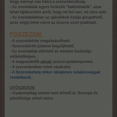
hogy mennyi van hátra a szezonkezdésig.
- Az eventablak egyes funkciói "kattinthatók", azaz
lehet tájékozódni arról, hogy mi hol van, mi mire való.
- Az eventablakban az ajándékok listája görgethető,
azaz végig lehet nézni az összes szint jutalmait.
FŐSZEZON:
- A szezonbérlet megvásárolható.
- Szezonbérlet jutalom begyűjthető.
- Az eventablak elérhető és minden funkciója
működőképes.
- A megrendelők
adnak
szezon-jutalompontot.
- A szezonboltban lehet vásárolni.
- A
Szezonkehely dekor ideiglenes tulajdonsággal
rendelkezik.
UTÓSZEZON
:
- Gyakorlatilag semmi nem érhető el. Szerepe és
jelentősége sehol nincs.
.