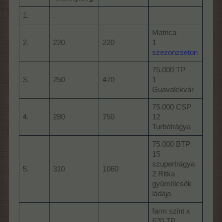
1.
.
Matrica
2.
220
220
1
Matr
szezonzseton
75.000 TP
80.0
3.
250
470
1
15 T
Guavalekvár
75.000 CSP
150.
4.
280
750
12
1 A 
Turbótrágya
esze
75.000 BTP
15
szupertrágya
120.
5.
310
1060
2 Ritka
30 s
gyümölcsök
ládája
farm szint x
farm
620 TP
CSP