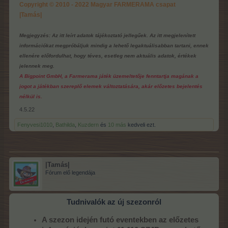
Copyright © 2010 - 2022 Magyar FARMERAMA csapat
|Tamás|
Megjegyzés: Az itt leírt adatok tájékoztató jellegűek. Az itt megjelenített
információkat megpróbáljuk mindig a lehető legaktuálisabban tartani, ennek
ellenére előfordulhat, hogy téves, esetleg nem aktuális adatok, értékek
jelennek meg.
A Bigpoint GmbH, a Farmerama játék üzemeltetője fenntartja magának a
jogot a játékban szereplő elemek változtatására, akár előzetes bejelentés
nélkül is.
4.5.22
Fenyvesi1010
,
Bathilda
,
Kuzdern
és
10 más
kedveli ezt.
|Tamás|
Fórum elő legendája
Tudnivalók az új szezonról
A szezon idején futó eventekben az előzetes