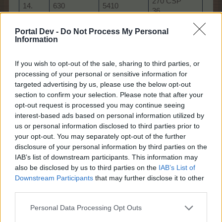
270 CSP
14.
630
5410
BTP
36
1 Pü
turbótrágya
Portal Dev -
Do Not Process My Personal
baha szint x
Information
410 BTP
400.
1 Sárga
10 f
15.
670
6080
If you wish to opt-out of the sale, sharing to third parties, or
kókuszkoktél
1 TP
processing of your personal or sensitive information for
3 Trágyás
bónu
targeted advertising by us, please use the below opt-out
láda
section to confirm your selection. Please note that after your
opt-out request is processed you may continue seeing
1.05
975.000 TP
16.
710
6790
1 Val
interest-based ads based on personal information utilized by
2 aranybanán
cser
us or personal information disclosed to third parties prior to
your opt-out. You may separately opt-out of the further
1
disclosure of your personal information by third parties on the
szezonzseton
IAB’s list of downstream participants. This information may
6
860.
also be disclosed by us to third parties on the
IAB’s List of
barkácscucc
3 pa
17.
750
7540
Downstream Participants
that may further disclose it to other
xl
1 db
third parties.
1 TP/TTP
mun
jutalmazó
Personal Data Processing Opt Outs
bónusz L