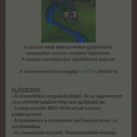
A szezon ideje alatt pontokat gyűjthetünk,
amelyekkel szezon szinteket léphetünk.
A szezon szintlépéskor ajándékokat kapunk.
A szezoneventek csevegője
>>ITT<<
érhető el.
ELŐSZEZON:
- A szezonbérlet megvásárolható, de az úgynevezett
szezonbérlet jutalom még nem gyűjthető be.
- A megrendelők MÉG NEM adnak szezon-
jutalompontot.
- A térképen és a területeken lévő bejárat elvisz az
eventablakba.
- Az eventablak elérhető. Visszaszámláló mutatja,