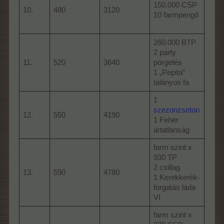
150.000 CSP
1 Mé
10.
480
3120
10 farmpengő
2 Ke
forg
260.000 BTP
2 party
305.
11.
520
3640
pörgetés
15 K
1 „Pepita”
talányos fa
1
farm
szezonzseton
12.
550
4190
CSP
1 Fehér
1 Az 
ártatlanság
farm szint x
930 TP
farm
2 csillag
TP
13.
590
4780
1 Kerekkerék-
10 s
forgatás láda
2 Tr
VI
farm szint x
baha