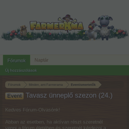
Naptár
Fórumok
Új hozzászólások
Fórumok
Minden, ami Farmerama
Eventismertetők
Tavasz ünneplő szezon (24.)
Event
Kedves Fórum-Olvasónk!
Abban az esetben, ha aktívan részt szeretnél
venni a fórum életében és szeretnél kérdezni a