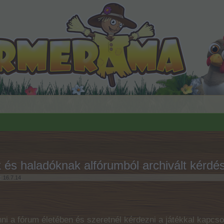
és haladóknak alfórumból archivált kérdé
e:
16.7.14
.
ni a fórum életében és szeretnél kérdezni a játékkal kapcso