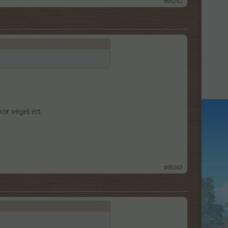
#65242
or véget ért.
#65243