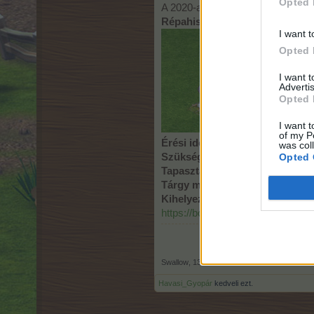
Opted 
A 2020-as Őszi varázslat (TOP 5
Répahiszti
I want t
Opted 
I want 
Advertis
Opted 
I want t
of my P
Érési idő:
18:00 óra
was col
Opted 
Szükséges szint:
3.
Tapasztalatpont:
szint x 57 TP/
Tárgy mérete:
1x2
Kihelyezhető:
minden területre (
https://board-hu.farmerama.com/
Swallow
,
13.12.21
Havasi_Gyopár
kedveli ezt.