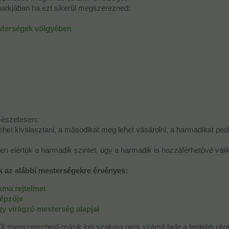
rkjában ha ezt sikerül megszerezned:
esterségek völgyében
mészetesen:
het kiválasztani, a másodikat meg lehet vásárolni, a harmadikat pedi
elértük a harmadik szintet, úgy a harmadik is hozzáférhetővé válik
 az alábbi mesterségekre érvényes:
kma rejtelmei
képzője
gy virágzó mesterség alapjai
-150) megszerezhető másik két szakma nem számít bele a fentebb olva