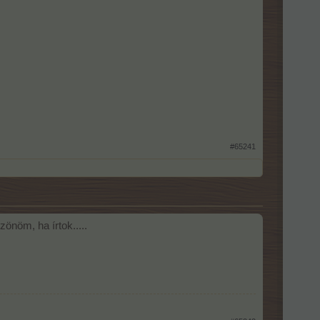
#65241
önöm, ha írtok.....