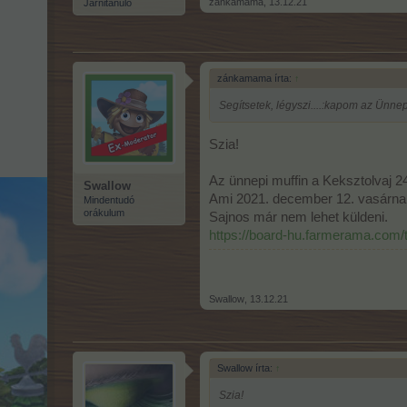
zánkamama
,
13.12.21
Járnitanuló
zánkamama írta:
↑
Segítsetek, légyszi....:kapom az Ünne
Szia!
Az ünnepi muffin a Keksztolvaj 2
Swallow
Ami 2021. december 12. vasárnap 
Mindentudó
orákulum
Sajnos már nem lehet küldeni.
https://board-hu.farmerama.com/
Swallow
,
13.12.21
Swallow írta:
↑
Szia!