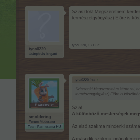
Sziasztok! Megszeretném kérdezn
természetgyógyász) Előre is kö
tyna0220
,
13.12.21
tyna0220
Utánpótlás-írogató
tyna0220 írta:
↑
Sziasztok! Megszeretném kérdezni, ho
természetgyógyász) Előre is köszönö
Szia!
A különböző mesterségek megs
smoldering
Forum Moderator
Az első szakma mindenki számá
Team Farmerama HU
A második szakma jogának megsz