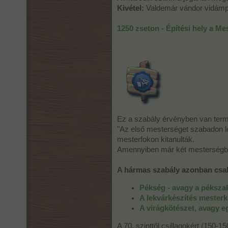
Kivétel:
Valdemár vándor vidámpa
1250 zseton - Építési hely a M
Ez a szabály érvényben van ter
"Az első mesterséget szabadon le
mesterfokon kitanulták.
Amennyiben már két mesterségben 
A hármas szabály azonban csak
Pékség - avagy a péksza
A lekvárkészítés mester
A virágkötészet, avagy e
A 70. szinttől csillagokért (150