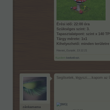
Érési idő: 22:00 óra
Szükséges szint: 3.
Tapasztalatpont: szint x 140 T
Tárgy mérete: 1x1
Kihelyezhető: minden területre (
Havasi_Gyopár
,
13.12.21
Kuzdern
kedveli ezt.
Segítsetek, légyszi....:kapom az
zánkamama