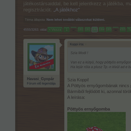
játékostársaiddal, be kell jelentkezz a játékba, 
regisztrációt.
„A játékhoz“
Téma állapota:
Nem lehet további válaszokat küldeni.
4555/3263. oldal
< Vissza
1
←
→
T
3261
3262
3263
3264
3265
4555
Koppi írta:
↑
Szia Modi !
Van ez a kütyü, hogy pöttyös ernyőgo
Ha lejár róla a plusz Tp.-n kívül ad e b
Havasi_Gyopár
Szia Koppi!
Fórum elő legendája
A Pöttyös ernyőgombának nincs pl
Bármiből fejlődött ki, azonnal tö
A leírása:
Pöttyös ernyőgomba