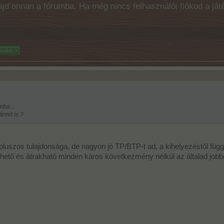
majd onnan a fórumba. Ha még nincs felhasználói fiókod a ját
ovább >
mba...
ármit is ?
uszos tulajdonsága, de nagyon jó TP/BTP-t ad, a kihelyezéstől füg
rölhető és átrakható minden káros következmény nélkül az általad jobb