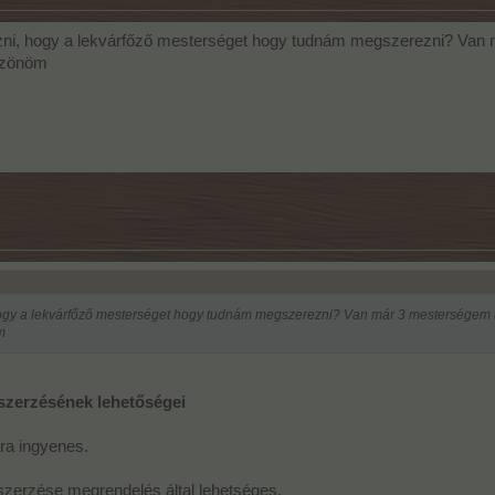
i, hogy a lekvárfőző mesterséget hogy tudnám megszerezni? Van má
szönöm
gy a lekvárfőző mesterséget hogy tudnám megszerezni? Van már 3 mesterségem ( a
m
zerzésének lehetőségei
ra ingyenes.
erzése megrendelés által lehetséges.