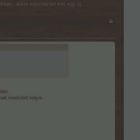
ékban, akkor készítened kell egy új
gően.
nak minősített helyre.