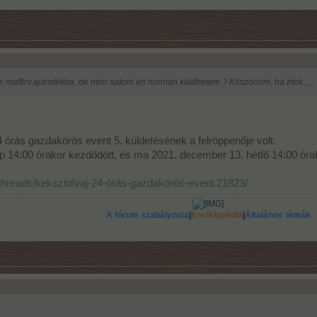
pi maffint ajándékba, de nem tudom én honnan küldhetem ? Köszönöm, ha írtok.....
4 órás gazdakörös event 5. küldetésének a felröppenője volt.
14:00 órakor kezdődött, és ma 2021. december 13. hétfő 14:00 órak
threads/keksztolvaj-24-órás-gazdakörös-event.21823/
A fórum szabályzata
|
Enciklopédia
|
Általános témák