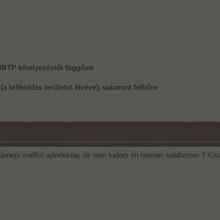
P/BTP kihelyezéstől függően
a teliholdas területet kivéve), valamint felhőre
 Ünnepi maffint ajándékba, de nem tudom én honnan küldhetem ? Kösz