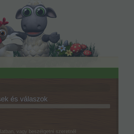
sek és válaszok
latban, vagy beszélgetni szeretnél