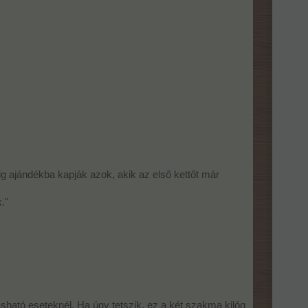
g ajándékba kapják azok, akik az első kettőt már
."
sható eseteknél. Ha úgy tetszik, ez a két szakma kilóg