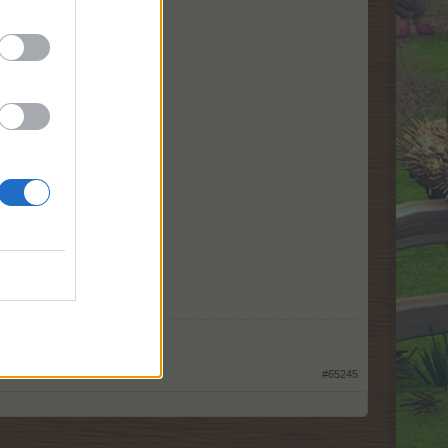
#65245