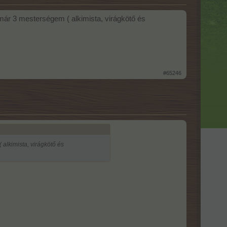
r 3 mesterségem ( alkimista, virágkötő és
#65246
lkimista, virágkötő és