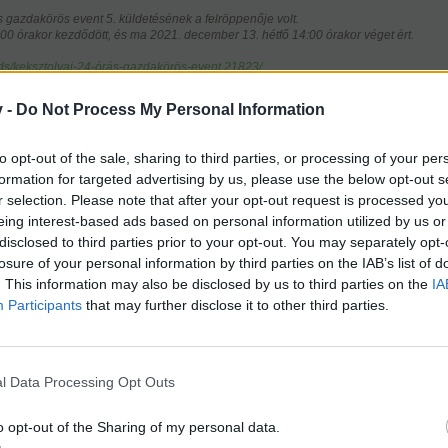
s gazdakörös event 5. küldetésének a felröppenője volt.
0 órakor kezdődött, és ma 2021. december 13. hétfő 14:00 órakor véget ért.
ds/keksztolvaj-24-órás-gazdakörös-event.21823/
v -
Do Not Process My Personal Information
to opt-out of the sale, sharing to third parties, or processing of your per
formation for targeted advertising by us, please use the below opt-out s
r selection. Please note that after your opt-out request is processed y
eing interest-based ads based on personal information utilized by us or
disclosed to third parties prior to your opt-out. You may separately opt-
losure of your personal information by third parties on the IAB’s list of
. This information may also be disclosed by us to third parties on the
IA
ba...és a répahiszti ?
Participants
that may further disclose it to other third parties.
kívül ad e bármit is ?
helyet fogja a toronyál....)
l Data Processing Opt Outs
o opt-out of the Sharing of my personal data.
írásodat. Kollégám ezért nem láthatta, hogy egy másik dekorrol is ér