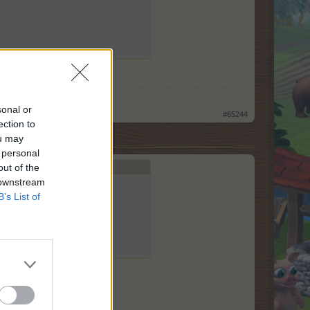
sonal or
#65244
ection to
ou may
 personal
out of the
 downstream
B’s List of
deklődsz.