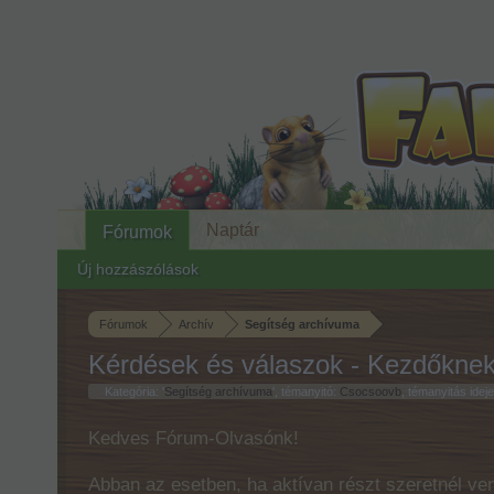
Naptár
Fórumok
Új hozzászólások
Fórumok
Archív
Segítség archívuma
Kérdések és válaszok - Kezdőknek 
Kategória: '
Segítség archívuma
', témanyitó:
Csocsoovb
, témanyitás idej
Kedves Fórum-Olvasónk!
Abban az esetben, ha aktívan részt szeretnél ven