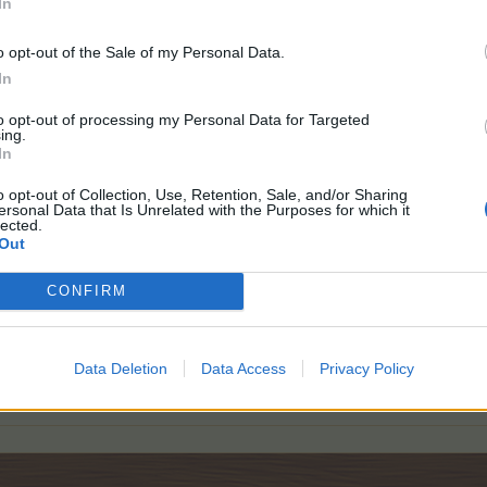
In
000) eventben lehetett megszerezni.
o opt-out of the Sale of my Personal Data.
In
to opt-out of processing my Personal Data for Targeted
ing.
In
o opt-out of Collection, Use, Retention, Sale, and/or Sharing
ersonal Data that Is Unrelated with the Purposes for which it
lected.
Out
BTP + 30%-kal több TP/BTP növények esetén 2 órán keresztül
CONFIRM
kivéve: Teliholdas terület, Gombaerdő és Kísértetjárta kúria)
threads/Őszi-varázslat-top-5000.20297/
Data Deletion
Data Access
Privacy Policy
A fórum szabályzata
|
Enciklopédia
|
Általános témák