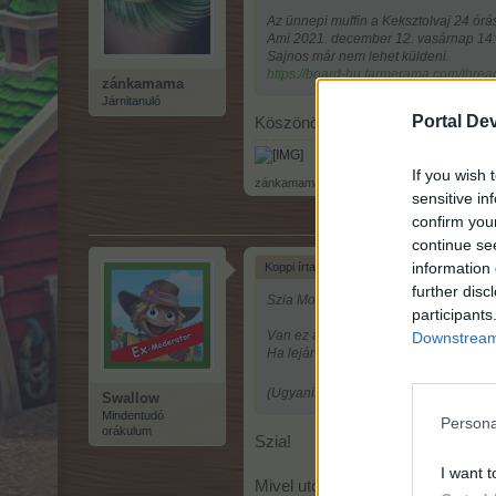
Az ünnepi muffin a Keksztolvaj 24 órá
Ami 2021. december 12. vasárnap 14:0
Sajnos már nem lehet küldeni.
https://board-hu.farmerama.com/threa
zánkamama
Járnitanuló
Portal De
Köszönöm szépen !
If you wish 
zánkamama
,
13.12.21
sensitive in
confirm you
continue se
information 
Koppi írta:
↑
further disc
Szia Modi !
participants
Van ez a kütyü, hogy pöttyös ernyőgom
Downstream 
Ha lejár róla a plusz akármi róla Tp.-n 
(Ugyanis nekem már 4 járt le és csak a 
Swallow
Mindentudó
Persona
orákulum
Szia!
I want t
Mivel utólagosan szerkesztetted 