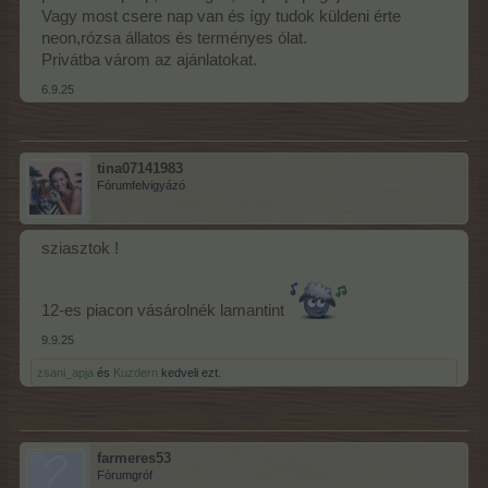
Vagy most csere nap van és így tudok küldeni érte
neon,rózsa állatos és terményes ólat.
Privátba várom az ajánlatokat.
6.9.25
tina07141983
Fórumfelvigyázó
sziasztok !
12-es piacon vásárolnék lamantint
9.9.25
zsani_apja
és
Kuzdern
kedveli ezt.
farmeres53
Fórumgróf