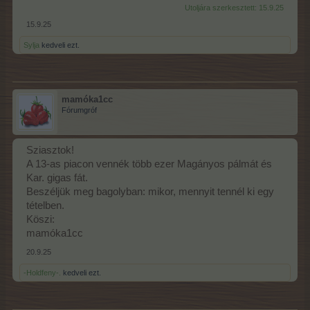
Utoljára szerkesztett:
15.9.25
15.9.25
Sylja
kedveli ezt.
mamóka1cc
Fórumgróf
Sziasztok!
A 13-as piacon vennék több ezer Magányos pálmát és
Kar. gigas fát.
Beszéljük meg bagolyban: mikor, mennyit tennél ki egy
tételben.
Köszi:
mamóka1cc
20.9.25
-Holdfeny-.
kedveli ezt.