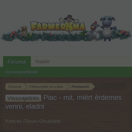
Naptár
Fórumok
Új hozzászólások
Fórumok
Felhasználók és a játék
Pletykaodú
Piac - mit, miért érdemes
Visszajelzés
venni, eladni
Kedves Fórum-Olvasónk!