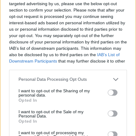
targeted advertising by us, please use the below opt-out
EREDMÉNY
PIAC
EREDMÉN
3. számolási mód:
section to confirm your selection. Please note that after your
0
12
16
Windows számológépébe beütve;
Tudományos
módra
opt-out request is processed you may continue seeing
1
07
17
kell váltani az
Általános
ról!
interest-based ads based on personal information utilized by
49645828
mod 32 =
4
.
us or personal information disclosed to third parties prior to
2
21
18
your opt-out. You may separately opt-out of the further
3
08
19
4. számolási mód:
disclosure of your personal information by third parties on the
Képlet Excel-ben =MARADÉK(
49645828
;32).
4
37
20
IAB’s list of downstream participants. This information may
Az eredmény
4
.
also be disclosed by us to third parties on the
IAB’s List of
5
14
21
Downstream Participants
that may further disclose it to other
6
09
22
third parties.
Bármelyik módot használhatjuk, a lényeg, hogy
7
27
23
megkapjuk az ID-szám (a fenti példákban
49645828
) 32-
Personal Data Processing Opt Outs
vel való osztásának a maradékát.
8
15
24
Utána a
táblázatban
kikeressük a maradékhoz tartozó
I want to opt-out of the Sharing of my
9
19
25
piac-számot:
personal data.
Opted In
a
4
-es maradékhoz a 37-es piac tartozik.
10
17
26
Spoiler:
TÁBLÁZAT
11
22
27
I want to opt-out of the Sale of my
Personal Data.
12
02
28
Opted In
Spoiler:
Piacszám megállapító Excel-tábla
13
01
29
I want to opt-out of processing my
Utoljára szerkesztett:
1.12.25
14
30
30