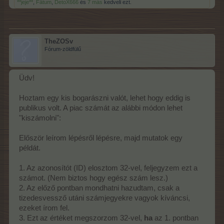
**jeje**
,
Fätum
,
DetoX666
és
7 más
kedveli ezt.
TheZOSv
Fórum-zöldfülű
Üdv!
Hoztam egy kis bogarászni valót, lehet hogy eddig is
publikus volt. A piac számát az alábbi módon lehet
"kiszámolni":
Először leírom lépésről lépésre, majd mutatok egy
példát.
1. Az azonosítót (ID) elosztom 32-vel, feljegyzem ezt a
számot. (Nem biztos hogy egész szám lesz.)
2. Az előző pontban mondhatni hazudtam, csak a
tizedesvessző utáni számjegyekre vagyok kíváncsi,
ezeket írom fel.
3. Ezt az értéket megszorzom 32-vel,
ha
az 1. pontban