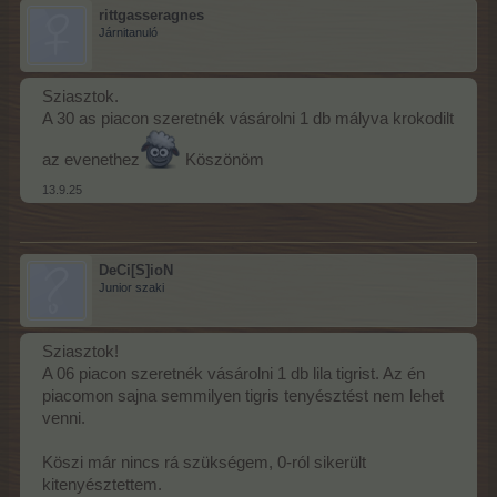
rittgasseragnes
Járnitanuló
Sziasztok.
A 30 as piacon szeretnék vásárolni 1 db mályva krokodilt
az evenethez
Köszönöm
13.9.25
DeCi[S]ioN
Junior szaki
Sziasztok!
A 06 piacon szeretnék vásárolni 1 db lila tigrist. Az én
piacomon sajna semmilyen tigris tenyésztést nem lehet
venni.
Köszi már nincs rá szükségem, 0-ról sikerült
kitenyésztettem.