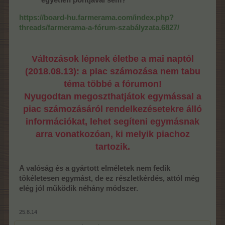
egyetlen pontjával sem?
https://board-hu.farmerama.com/index.php?
threads/farmerama-a-fórum-szabályzata.6827/
Változások lépnek életbe a mai naptól
(2018.08.13): a piac számozása nem tabu
téma többé a fórumon!
Nyugodtan megoszthatjátok egymással a
piac számozásáról rendelkezésetekre álló
információkat, lehet segíteni egymásnak
arra vonatkozóan, ki melyik piachoz
tartozik.
A valóság és a gyártott elméletek nem fedik
tökéletesen egymást, de ez részletkérdés, attól még
elég jól működik néhány módszer.
25.8.14