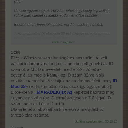
Üdv!
Hoztam egy kis bogarászni valót, lehet hogy eddig is publikus
volt. A piac számát az alábbi módon lehet "kiszámolni":
Először leírom lépésről lépésre, majd mutatok egy példát.
1. Az azonosítót (ID) elosztom 32-vel, feljegyzem ezt a számot.
(Nem biztos hogy egész szám lesz.)
Click to expand...
2. Az előző pontban mondhatni hazudtam, csak a tizedesvessző
utáni számjegyekre vagyok kíváncsi, ezeket írom fel.
3. Ezt az értéket megszorzom 32-vel,
ha
az 1. pontban
egész
Szia!
szám
ot kaptam volna,
akkor
nagyon egyszerű, 0*32=
0
Elég a Windows-os számológépet használni. Át kell
váltani tudományos módba. Utána be kell gépelni az ID-
Ha eddig minden jól sikerült egy 0 és 31 közé eső számot
számot, a MOD műveletet, majd a 32-t. Jöhet az
kaptam. Ez még nem a piac száma!
egyenlő, és meg is kaptuk az ID szám 32-vel való
Példa (könnyebb számolás miatt egy kicsi számot hoztam)
osztási maradékát. Azt látjuk az eredmény felett, hogy
ID
ID: 12345
Mod 32=
(Ezt számoltad Te is, csak így egyszerűbb.)
1. lépés
Excel-ben a
=MARADÉK(ID;32)
képlettel kapható meg
12.345/32=385,78125
2. lépés
ugyanez a szám (az ID természetesen a 7-8 jegyű ID
Igazán, csak a tizedesvessző utáni értékekre vagyok kíváncsi,
szám, nem az I és a D betű).
ezeket egy képzeletbeli 0 mögé helyezem.
Utána lehet a táblázatban kikeresni a maradékhoz
0,78125
tartozó piac-számot.
3. lépés
0,78125*32=25
Utoljára szerkesztett:
26.10.23
Ezután a lenti táblázatban megkeresem az ezen értékhez