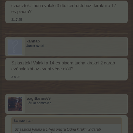
sziasztok. tudna valaki 3 db. cédrustobozt kirakni a 17
es piacra?
31.7.25
kannap
Junior szaki
Sziasztok! Valaki a 14-es piacra tudna kirakni 2 darab
evőpálcikát az event vége előtt?
3.8.25
Sagittarius69
Fórum admirálisa
kannap írta:
↑
Sziasztok! Valaki a 14-es piacra tudna kirakni 2 darab