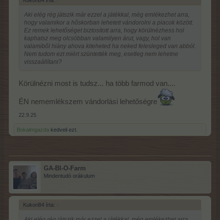
Kukori84 írta:
↑
Aki elég rég játszik már ezzel a játékkal, még emlékezhet arra,
hogy valamikor a hőskorban lehetett vándorolni a piacok között.
Ez remek lehetőséget biztosított arra, hogy körülnézhess hol
kaphatsz meg olcsóbban valamilyen árut, vagy, hol van
valamiből hiány ahova kiteheted ha neked felesleged van abból.
Nem tudom ezt miért szüntették meg, esetleg nem lehetne
visszaállítani?
Körülnézni most is tudsz... ha több farmod van....
ÉN nememlékszem vándorlási lehetőségre
22.9.25
Bokalmgazda
kedveli ezt.
GA-BI-O-Farm
Mindentudó orákulum
Kukori84 írta:
↑
Aki elég rég játszik már ezzel a játékkal, még emlékezhet arra,