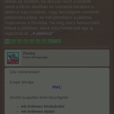
Abban az esetben, ha aktívan részt szeretnél
venni a fórum életében és szeretnél kérdezni a
játékkal kapcsolatban, vagy beszélgetni szeretnél
játékostársaiddal, be kell jelentkezz a játékba,
majd onnan a fórumba. Ha még nincs felhasználói
fiókod a játékban, akkor készítened kell egy új
regisztrációt.
„A játékhoz“
1
2
3
4
5
6
7
Tovább >
|Tamás|
Fórum elő legendája
Üdv mindenkinek!
A topic témája:
PIAC
Amiről nyugodtan lehet beszélgetni:
mit érdemes felvásárolni
mit érdemes eladni