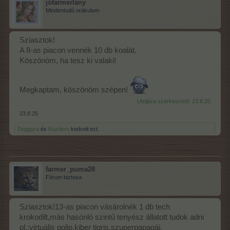
jófarmerlány
Mindentudó orákulum
Sziasztok!
A 8-as piacon vennék 10 db koalát.
Köszönöm, ha tesz ki valaki!
Megkaptam, köszönöm szépen!
Utoljára szerkesztett:
23.8.25
23.8.25
Doggyra
és
Kuzdern
kedveli ezt.
farmer_puma28
Fórum biztosa
Sziasztok!13-as piacon vásárolnék 1 db tech
krokodilt,más hasónló szintű tenyész állatott tudok adni
pl.:virtuális polip,kiber tigris,szuperpapagáj.