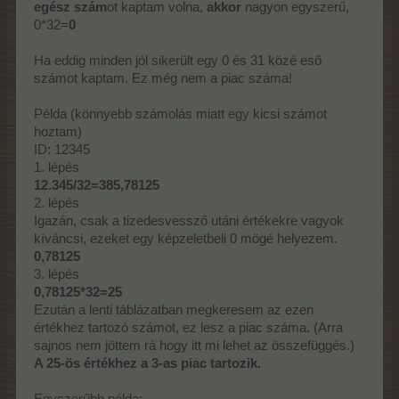
egész szám
ot kaptam volna,
akkor
nagyon egyszerű,
0*32=
0
Ha eddig minden jól sikerült egy 0 és 31 közé eső
számot kaptam. Ez még nem a piac száma!
Példa (könnyebb számolás miatt egy kicsi számot
hoztam)
ID: 12345
1. lépés
12.345/32=385,78125
2. lépés
Igazán, csak a tizedesvessző utáni értékekre vagyok
kíváncsi, ezeket egy képzeletbeli 0 mögé helyezem.
0,78125
3. lépés
0,78125*32=25
Ezután a lenti táblázatban megkeresem az ezen
értékhez tartozó számot, ez lesz a piac száma. (Arra
sajnos nem jöttem rá hogy itt mi lehet az összefüggés.)
A 25-ös értékhez a 3-as piac tartozik.
Egyszerűbb példa: