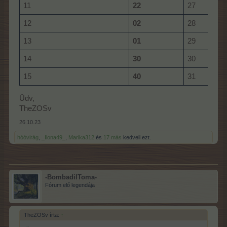
11
22
27
12
02
28
13
01
29
14
30
30
15
40
31
Üdv,
TheZOSv
26.10.23
hóóvirág
,
_Ilona49_
,
Marika312
és
17 más
kedveli ezt.
-BombadilToma-
Fórum elő legendája
TheZOSv írta:
↑