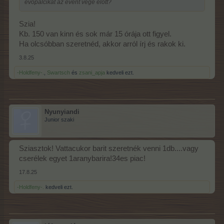
evőpálcikát az event vége előtt?
Szia!
Kb. 150 van kinn és sok már 15 órája ott figyel.
Ha olcsóbban szeretnéd, akkor arról írj és rakok ki.
3.8.25
-Holdfeny-.
,
Swartsch
és
zsani_apja
kedveli ezt.
Nyunyiandi
Junior szaki
Sziasztok! Vattacukor barit szeretnék venni 1db....vagy
cserélek egyet 1aranybarira!34es piac!
17.8.25
-Holdfeny-.
kedveli ezt.