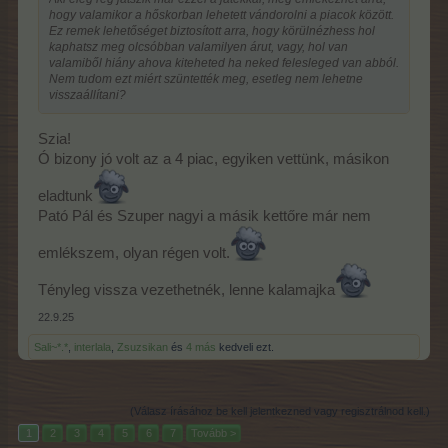
hogy valamikor a hőskorban lehetett vándorolni a piacok között.
Ez remek lehetőséget biztosított arra, hogy körülnézhess hol
kaphatsz meg olcsóbban valamilyen árut, vagy, hol van
valamiből hiány ahova kiteheted ha neked felesleged van abból.
Nem tudom ezt miért szüntették meg, esetleg nem lehetne
visszaállítani?
Szia!
Ó bizony jó volt az a 4 piac, egyiken vettünk, másikon
eladtunk
Pató Pál és Szuper nagyi a másik kettőre már nem
emlékszem, olyan régen volt.
Tényleg vissza vezethetnék, lenne kalamajka
22.9.25
Sali~*.*
,
interlala
,
Zsuzsikan
és
4 más
kedveli ezt.
(Válasz írásához be kell jelentkezned vagy regisztrálnod kell.)
1
2
3
4
5
6
7
Tovább >