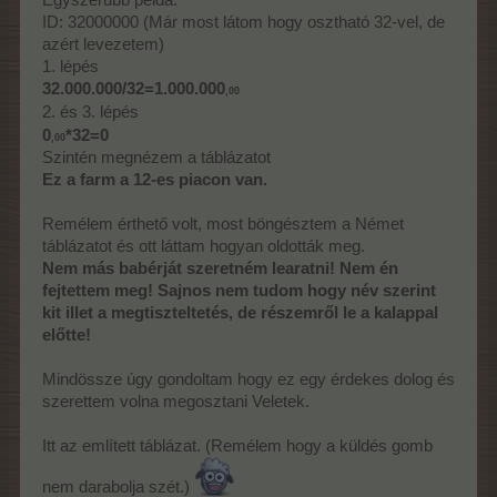
ID: 32000000 (Már most látom hogy osztható 32-vel, de
azért levezetem)
1. lépés
32.000.000/32=1.000.000
,00
lépés
2. és 3.
*32=0
0
,00
Szintén megnézem a táblázatot
Ez a farm a 12-es piacon van.
Remélem érthető volt, most böngésztem a Német
táblázatot és ott láttam hogyan oldották meg.
Nem más babérját szeretném learatni! Nem én
fejtettem meg! Sajnos nem tudom hogy név szerint
kit illet a megtiszteltetés, de részemről le a kalappal
előtte!
Mindössze úgy gondoltam hogy ez egy érdekes dolog és
szerettem volna megosztani Veletek.
Itt az említett táblázat. (Remélem hogy a küldés gomb
nem darabolja szét.)