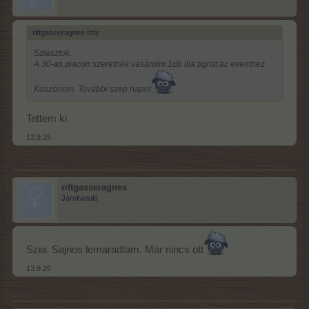
rittgasseragnes írta:
↑
Sziasztok.
A 30-as piacon szeretnék vásárolni 1db lila tigrist az eventhez.
Köszönöm. További szép napot
Tettem ki
13.9.25
rittgasseragnes
Járnitanuló
Szia. Sajnos lemaradtam. Már nincs ott
13.9.25