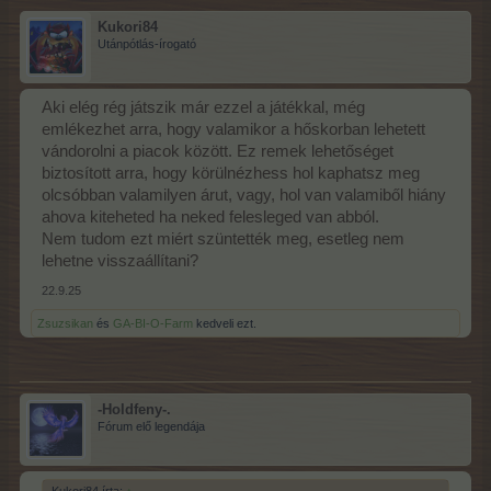
Kukori84
Utánpótlás-írogató
Aki elég rég játszik már ezzel a játékkal, még
emlékezhet arra, hogy valamikor a hőskorban lehetett
vándorolni a piacok között. Ez remek lehetőséget
biztosított arra, hogy körülnézhess hol kaphatsz meg
olcsóbban valamilyen árut, vagy, hol van valamiből hiány
ahova kiteheted ha neked felesleged van abból.
Nem tudom ezt miért szüntették meg, esetleg nem
lehetne visszaállítani?
22.9.25
Zsuzsikan
és
GA-BI-O-Farm
kedveli ezt.
-Holdfeny-.
Fórum elő legendája