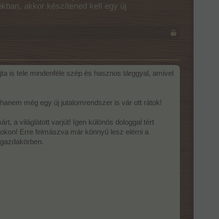
ékban, akkor készítened kell egy új
ta is tele mindenféle szép és hasznos tárggyal, amivel
hanem még egy új jutalomrendszer is vár ott rátok!
a világlátott varjút! Igen különös dologgal tért
otokon! Erre felmászva már könnyű lesz elérni a
a gazdakörben.