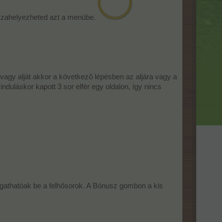
isszahelyezheted azt a menübe.
 vagy alját akkor a következő lépésben az aljára vagy a
duláskor kapott 3 sor elfér egy oldalon, így nincs
logathatóak be a felhősorok. A Bónusz gombon a kis