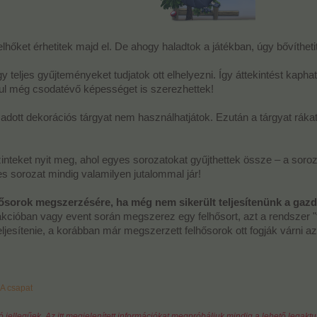
hőket érhetitek majd el. De ahogy haladtok a játékban, úgy bővíthetit
gy teljes gyűjteményeket tudjatok ott elhelyezni. Így áttekintést kaph
ásul még csodatévő képességet is szerezhettek!
adott dekorációs tárgyat nem használhatjátok. Ezután a tárgyat rákatt
inteket nyit meg, ahol egyes sorozatokat gyűjthettek össze – a sor
jes sorozat mindig valamilyen jutalommal jár!
hősorok megszerzésére, ha még nem sikerült teljesítenünk a gazd
kcióban vagy event során megszerez egy felhősort, azt a rendszer "
teljesítenie, a korábban már megszerzett felhősorok ott fogják várni a
A csapat
tó jellegűek. Az itt megjelenített információkat megpróbáljuk mindig a lehető legakt