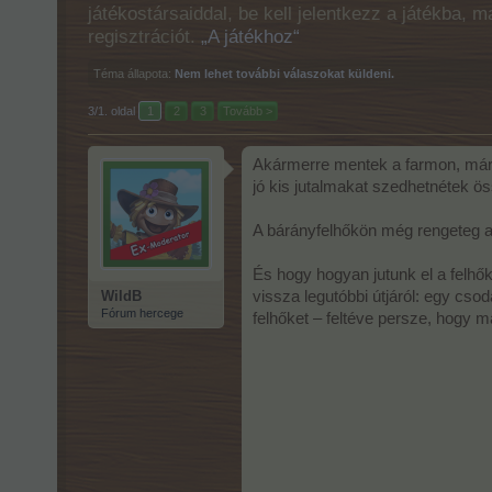
játékostársaiddal, be kell jelentkezz a játékba, 
regisztrációt.
„A játékhoz“
Téma állapota:
Nem lehet további válaszokat küldeni.
3/1. oldal
1
2
3
Tovább >
Akármerre mentek a farmon, már m
jó kis jutalmakat szedhetnétek ö
A bárányfelhőkön még rengeteg a 
És hogy hogyan jutunk el a felhő
WildB
vissza legutóbbi útjáról: egy cso
Fórum hercege
felhőket – feltéve persze, hogy má