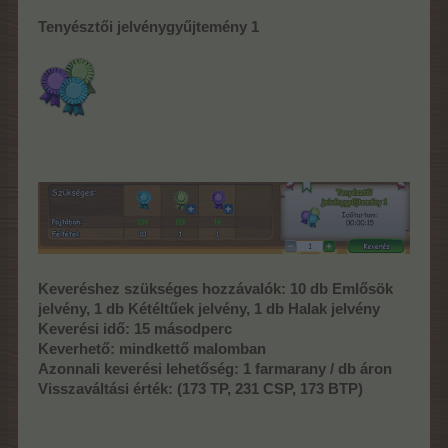
Tenyésztői jelvénygyűjtemény 1
Keveréshez szükséges hozzávalók:
10 db Emlősök
jelvény, 1 db Kétéltűek jelvény, 1 db Halak jelvény
Keverési idő:
15 másodperc
Keverhető:
mindkettő malomban
Azonnali keverési lehetőség:
1 farmarany / db áron
Visszaváltási érték:
(173 TP, 231 CSP, 173 BTP)