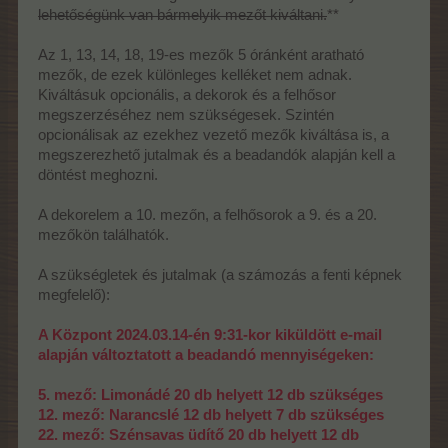
lehetőségünk van bármelyik mezőt kiváltani.
**
Az 1, 13, 14, 18, 19-es mezők 5 óránként aratható
mezők, de ezek különleges kelléket nem adnak.
Kiváltásuk opcionális, a dekorok és a felhősor
megszerzéséhez nem szükségesek. Szintén
opcionálisak az ezekhez vezető mezők kiváltása is, a
megszerezhető jutalmak és a beadandók alapján kell a
döntést meghozni.
A dekorelem a 10. mezőn, a felhősorok a 9. és a 20.
mezőkön találhatók.
A szükségletek és jutalmak (a számozás a fenti képnek
megfelelő):
A Központ 2024.03.14-én 9:31-kor kiküldött e-mail
alapján változtatott a beadandó mennyiségeken:
5. mező: Limonádé 20 db helyett 12 db szükséges
12. mező: Narancslé 12 db helyett 7 db szükséges
22. mező: Szénsavas üdítő 20 db helyett 12 db