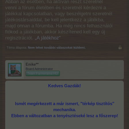
Abban az esetben, ha aktívan részt szeretnél
venni a fórum életében és szeretnél kérdezni a
játékkal kapcsolatban, vagy beszélgetni szeretnél
játékostársaiddal, be kell jelentkezz a játékba,
majd onnan a fórumba. Ha még nincs felhasználói
fiókod a játékban, akkor készítened kell egy új
regisztrációt.
„A játékhoz“
Téma állapota:
Nem lehet további válaszokat küldeni.
Enike**
Board Administrator
Team Farmerama HU
Kedves Gazdák!
Ismét megérkezett a már ismert, "térkép tisztítós"
mechanika.
Ebben a változatban a tenyésztéseké lesz a főszerep!