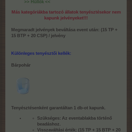
>> Hüllők <<
Más kategóriákba tartozó állatok tenyésztésekor nem
kapunk jelvényeket!!!
Megmaradt jelvények beváltása event után: (15 TP +
15 BTP + 20 CSP) / jelvény
Különleges tenyésztői kellék:
Bárpohár
Tenyésztésenként garantáltan 1 db-ot kapunk.
Szükséges: Az eventablakba történő
beadáshoz.
Visszaváltási érték: (15 TP + 15 BTP + 20