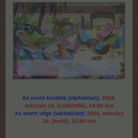
Az event kezdete (várhatóan):
2024.
március 14. (csütörtök), 14:00 óra
Az event vége (várhatóan):
2024. március
19
. (kedd), 22:00 óra