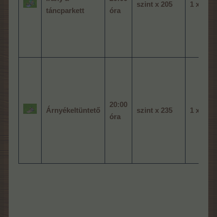
szint x 205
1 x 2
táncparkett
óra
20:00
Árnyékeltüntető
szint x 235
1 x 2
óra