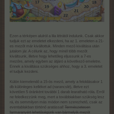
Ezen a térképen alulról a lila létrától indulunk. Csak akkor
tudjuk ezt az emeletet elkezdeni, ha az 1. emeleten a 21-
es mezőt már kiváltottuk. Minden mező kiváltása után
jutalom jár. A célunk az, hogy minél több mezőt
kiváltsunk, illetve hogy lehetőleg eljussunk a 7-es
mezőre, amely egyben az átjáró a következő emeletre.
Ennek a kiváltása szükséges ahhoz, hogy a 3. emeletet
el tudjuk kezdeni.
Külön kiemelendő a 15-ös mező, amely a feloldásakor 1
db különleges kelléket ad (narancslé), illetve ezt
követően 5 óránként további 1 darab learatható róla. Erről
ne feledkezzünk meg, mert a továbbiakban szükség lesz
rá, és semmilyen más módon nem szerezhető, csak az
eventablakban történő aratással!
Természetesen
farmaranyért lehetőségünk van bármelyik mezőt