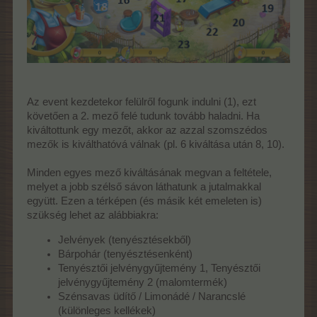
Az event kezdetekor felülről fogunk indulni (1), ezt
követően a 2. mező felé tudunk tovább haladni. Ha
kiváltottunk egy mezőt, akkor az azzal szomszédos
mezők is kiválthatóvá válnak (pl. 6 kiváltása után 8, 10).
Minden egyes mező kiváltásának megvan a feltétele,
melyet a jobb szélső sávon láthatunk a jutalmakkal
együtt. Ezen a térképen (és másik két emeleten is)
szükség lehet az alábbiakra:
Jelvények (tenyésztésekből)
Bárpohár (tenyésztésenként)
Tenyésztői jelvénygyűjtemény 1, Tenyésztői
jelvénygyűjtemény 2 (malomtermék)
Szénsavas üdítő / Limonádé / Narancslé
(különleges kellékek)