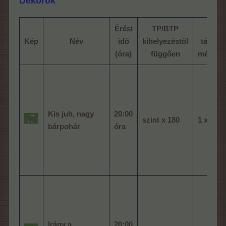
Dekorok
Érési
TP/BTP
A
Kép
Név
idő
kihelyezéstől
tárgy
(óra)
függően
mérete
Kis juh, nagy
20:00
szint x 180
1 x 2
bárpohár
óra
Irány a
20:00