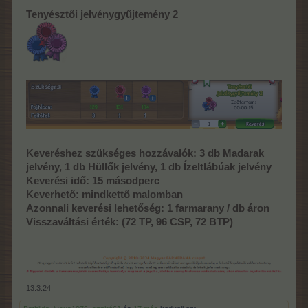
Tenyésztői jelvénygyűjtemény 2
Keveréshez szükséges hozzávalók:
3 db Madarak
jelvény, 1 db Hüllők jelvény, 1 db Ízeltlábúak jelvény
Keverési idő:
15 másodperc
Keverhető:
mindkettő malomban
Azonnali keverési lehetőség:
1 farmarany / db áron
Visszaváltási érték:
(72 TP, 96 CSP, 72 BTP)
13.3.24