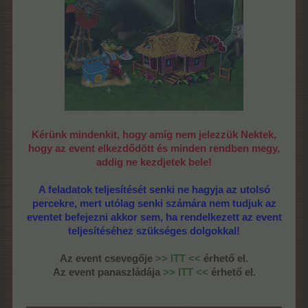
Kérünk mindenkit, hogy amíg nem jelezzük Nektek,
hogy az event elkezdődött és minden rendben megy,
addig ne kezdjetek bele!
A feladatok teljesítését senki ne hagyja az utolsó
percekre, mert utólag senki számára nem tudjuk az
eventet befejezni akkor sem, ha rendelkezett az event
teljesítéséhez szükséges dolgokkal!
Az event csevegője
>> ITT <<
érhető el.
Az event panaszládája
>> ITT <<
érhető el.