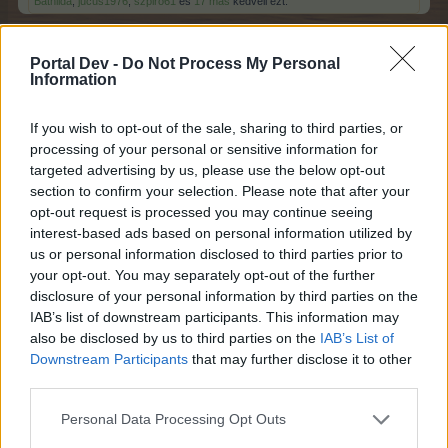
Bathilda
,
jucus1976
,
szpiró61
és
17 más
kedveli ezt.
Portal Dev -
Do Not Process My Personal
Information
Enike**
Board Administrator
Team Farmerama HU
If you wish to opt-out of the sale, sharing to third parties, or
processing of your personal or sensitive information for
Eventablak és jutalmak
targeted advertising by us, please use the below opt-out
section to confirm your selection. Please note that after your
Az event során a Vadbanán Strandklub térképét
opt-out request is processed you may continue seeing
fedezhetjük fel, amely három emeletből áll. Az egyes
interest-based ads based on personal information utilized by
szintek között a bal szélen található gombokkal
válthatunk.
us or personal information disclosed to third parties prior to
your opt-out. You may separately opt-out of the further
disclosure of your personal information by third parties on the
IAB’s list of downstream participants. This information may
also be disclosed by us to third parties on the
IAB’s List of
Downstream Participants
that may further disclose it to other
third parties.
Personal Data Processing Opt Outs