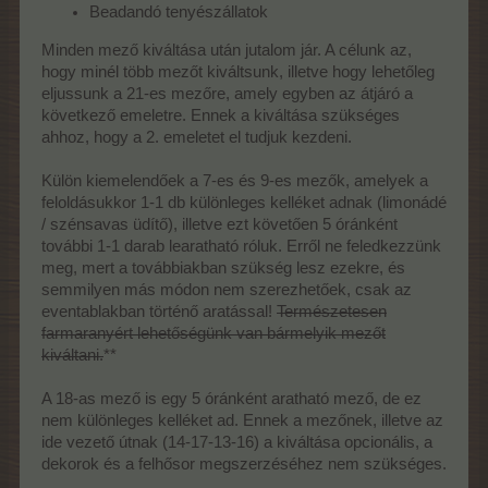
Beadandó tenyészállatok
Minden mező kiváltása után jutalom jár. A célunk az,
hogy minél több mezőt kiváltsunk, illetve hogy lehetőleg
eljussunk a 21-es mezőre, amely egyben az átjáró a
következő emeletre. Ennek a kiváltása szükséges
ahhoz, hogy a 2. emeletet el tudjuk kezdeni.
Külön kiemelendőek a 7-es és 9-es mezők, amelyek a
feloldásukkor 1-1 db különleges kelléket adnak (limonádé
/ szénsavas üdítő), illetve ezt követően 5 óránként
további 1-1 darab learatható róluk. Erről ne feledkezzünk
meg, mert a továbbiakban szükség lesz ezekre, és
semmilyen más módon nem szerezhetőek, csak az
eventablakban történő aratással!
Természetesen
farmaranyért lehetőségünk van bármelyik mezőt
kiváltani.
**
A 18-as mező is egy 5 óránként aratható mező, de ez
nem különleges kelléket ad. Ennek a mezőnek, illetve az
ide vezető útnak (14-17-13-16) a kiváltása opcionális, a
dekorok és a felhősor megszerzéséhez nem szükséges.