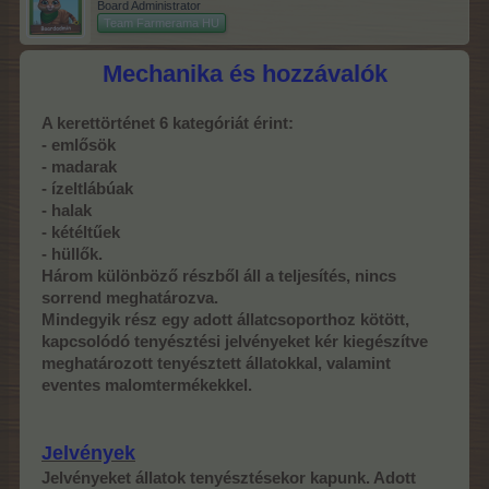
Board Administrator
Team Farmerama HU
Mechanika és hozzávalók
A kerettörténet 6 kategóriát érint:
- emlősök
- madarak
- ízeltlábúak
- halak
- kétéltűek
- hüllők.
Három különböző részből áll a teljesítés, nincs
sorrend meghatározva.
Mindegyik rész egy adott állatcsoporthoz kötött,
kapcsolódó tenyésztési jelvényeket kér kiegészítve
meghatározott tenyésztett állatokkal, valamint
eventes malomtermékekkel.
Jelvények
Jelvényeket állatok tenyésztésekor kapunk. Adott