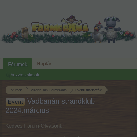
Naptár
Fórumok
Új hozzászólások
Fórumok
Minden, ami Farmerama
Eventismertetők
Vadbanán strandklub
Event
2024.március
Kedves Fórum-Olvasónk!