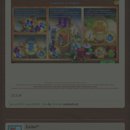
13.3.24
jucus1976
,
anya5062
,
Gio
és
14 más
kedveli ezt.
Enike**