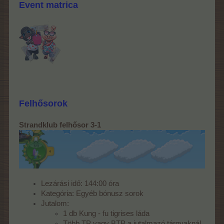
Event matrica
Felhősorok
Strandklub felhősor 3-1
Lezárási idő: 144:00 óra
Kategória: Egyéb bónusz sorok
Jutalom:
1 db Kung - fu tigrises láda
Több TP vagy BTP a jutalmazó tárgyaknál.