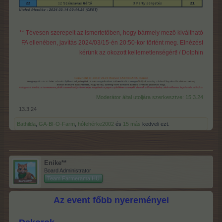
** Tévesen szerepelt az ismertetőben, hogy bármely mező kiváltható
FA ellenében, javítás 2024/03/15-én 20:50-kor történt meg. Elnézést
kérünk az okozott kellemetlenségért! / Dolphin
Moderátor által utoljára szerkesztve:
15.3.24
13.3.24
Bathilda
,
GA-BI-O-Farm
,
hófehérke2002
és
15 más
kedveli ezt.
Enike**
Board Administrator
Team Farmerama HU
Az event főbb nyereményei