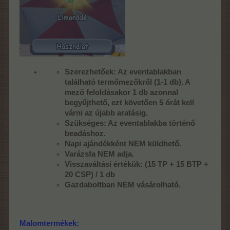
Szerezhetőek: Az eventablakban
található termőmezőkről (1-1 db). A
mező feloldásakor 1 db azonnal
begyűjthető, ezt követően 5 órát kell
várni az újabb aratásig.
Szükséges: Az eventablakba történő
beadáshoz.
Napi ajándékként NEM küldhető.
Varázsfa NEM adja.
Visszaváltási értékük: (15 TP + 15 BTP +
20 CSP) / 1 db
Gazdaboltban NEM vásárolható.
Malomtermékek: