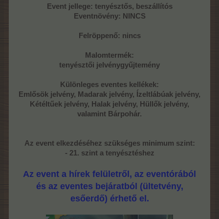
Event jellege: tenyésztős, beszállítós
Eventnövény: NINCS
Felröppenő: nincs
Malomtermék:
tenyésztői jelvénygyűjtemény
Különleges eventes kellékek:
Emlősök jelvény, Madarak
jelvény,
Í
zeltlábúak jelvény,
Kétéltűek jelvény, Halak jelvény, Hüllők jelvény,
valamint Bárpohár.
Az event elkezdéséhez szükséges minimum szint:
- 21. szint a tenyésztéshez
Az event a hírek felületről, az eventórából
és az eventes bejáratból (ültetvény,
esőerdő) érhető el.